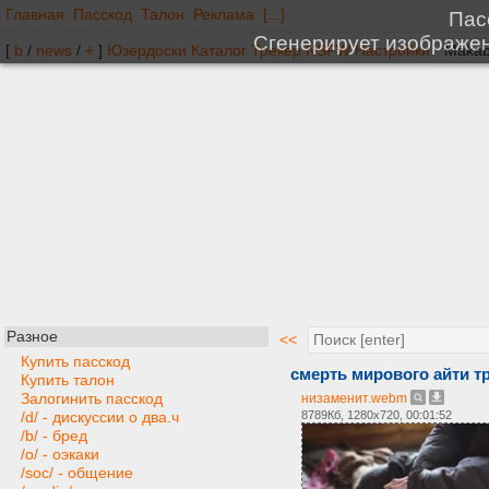
Главная
Пасскод
Талон
Реклама
[...]
[
b
/
news
/
+
]
Юзердоски
Каталог
Трекер
NSFW
Настройки
Разное
<<
Купить пасскод
смерть мирового айти тр
Купить талон
Залогинить пасскод
низаменит.webm
8789Кб, 1280x720, 00:01:52
/d/ - дискуссии о два.ч
/b/ - бред
/o/ - оэкаки
/soc/ - общение