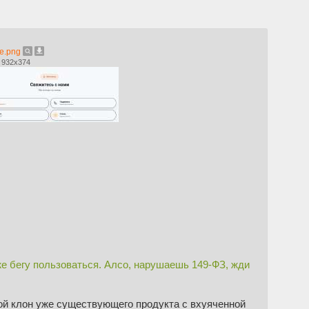
e.png
 932x374
е бегу пользоваться. Алсо, нарушаешь 149-ФЗ, жди
ивой клон уже существующего продукта с вхуяченной