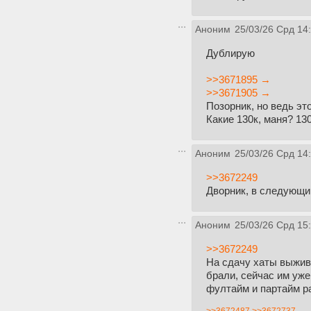
Аноним
25/03/26 Срд 14
Дублирую
>>3671895 →
>>3671905 →
Позорник, но ведь это
Какие 130к, маня? 130
Аноним
25/03/26 Срд 14
>>3672249
Дворник, в следующий
Аноним
25/03/26 Срд 15
>>3672249
На сдачу хаты выжива
брали, сейчас им уже
фултайм и партайм ра