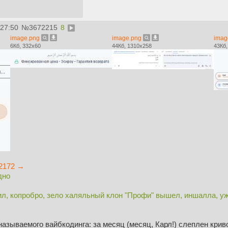
:27:50
№
3672215
8
image.png
image.png
imag
6Кб, 332x60
44Кб, 1310x258
43Кб,
2172 →
дно
л, копробро, зело халяльный клон "Профи" вышел, иншалла, уж
 называемого вайбкодинга: за месяц (месяц, Карл!) слеплен кр