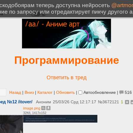
Программирование
Ответить в тред
Назад
|
Вниз
|
Каталог
|
Обновить
|
Автообновление
|
516
ед №12 /itover/
Аноним
25/03/26 Срд 12:17:17
№
3672121
1
image.png
32Кб, 1417x152