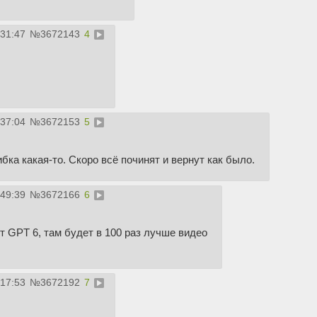
:31:47
№
3672143
4
:37:04
№
3672153
5
ибка какая-то. Скоро всё починят и вернут как было.
:49:39
№
3672166
6
 GPT 6, там будет в 100 раз лучше видео
:17:53
№
3672192
7