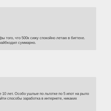
уфы того, что 500к сижу спокойно летаю в бигтехе.
навайбкодил суммарно.
е 10 лет. Особо ушлые по льготке по 5 ипот на рыло
айти способы заработка в интернете, никаких