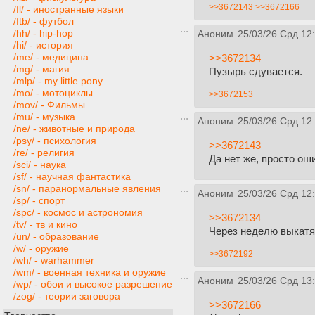
>>3672143
>>3672166
/fl/ - иностранные языки
/ftb/ - футбол
/hh/ - hip-hop
Аноним
25/03/26 Срд 12
/hi/ - история
/me/ - медицина
>>3672134
/mg/ - магия
Пузырь сдувается.
/mlp/ - my little pony
/mo/ - мотоциклы
>>3672153
/mov/ - Фильмы
/mu/ - музыка
Аноним
25/03/26 Срд 12
/ne/ - животные и природа
/psy/ - психология
>>3672143
/re/ - религия
Да нет же, просто ош
/sci/ - наука
/sf/ - научная фантастика
/sn/ - паранормальные явления
Аноним
25/03/26 Срд 12
/sp/ - спорт
/spc/ - космос и астрономия
>>3672134
/tv/ - тв и кино
Через неделю выкатят
/un/ - образование
/w/ - оружие
>>3672192
/wh/ - warhammer
/wm/ - военная техника и оружие
Аноним
25/03/26 Срд 13
/wp/ - обои и высокое разрешение
/zog/ - теории заговора
>>3672166