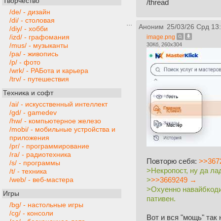
Творчество
/thread
/de/ - дизайн
/di/ - столовая
Аноним
25/03/26 Срд 13
/diy/ - хобби
/izd/ - графомания
image.png
30Кб, 260x304
/mus/ - музыканты
/pa/ - живопись
/p/ - фото
/wrk/ - РАБота и карьера
/trv/ - путешествия
Техника и софт
/ai/ - искусственный интеллект
/gd/ - gamedev
/hw/ - компьютерное железо
/mobi/ - мобильные устройства и
приложения
/pr/ - программирование
/ra/ - радиотехника
Повторю себя:
>>367
/s/ - программы
>Некропост, ну да ла
/t/ - техника
>
>>3669249 →
/web/ - веб-мастера
>Охуенно навайбкоди
Игры
пативен.
/bg/ - настольные игры
/cg/ - консоли
Вот и вся "мощь" так