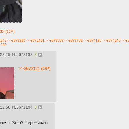
32 (OP)
2249
>>3672380
>>3672401
>>3673663
>>3673792
>>3674186
>>3674240
>>3
1380
:22:19
№
3672132
2
>>3672121 (OP)
:22:50
№
3672134
3
тория с Sora? Переживаю.