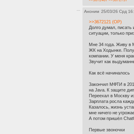
>>3672487
>>3672737
Аноним
25/03/26 Срд 16
>>3672121 (OP)
Долго думал, писать 
ситуации, только при
Мне 34 года. Живу в 
ЖК на Ходынке. Получ
компании. У меня кр
Звучит как выдуманны
Как всё начиналось
Закончил МФТИ в 2015
на Java. К защите ди
Переехал в Москву из
Зарплата росла кажды
Казалось, жизнь уста
мне ничего не угрожа
А потом пришёл Chat
Первые звоночки