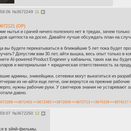
:58:06
№
3672249
11
3672121 (OP)
ме нытья и срачей ничего полезного нет в тредах, зачем тольк
дов щитпоста на доске. Давайте лучше обсуждать план на слу
а вы будете перекатываться в ближайшие 5 лет пока будет про
учать? Допустим вам 30 лет, айти вышка, весь опыт только в ко
нете AI-powered Product Engineer у кабаныча, таких как вы буде
ларов и материальная + юридическая ответственность за проду
шие админы, эникейщики, сетевики могут выкатиться из разраб
тчерам из не-айти еще легче, они вернутся на прежние рабочие
ерло, нужны рабочие руки. У свитчеров знания не устаревают за
отали давно.
3672289
>>3672403
>>3672483
>>3672659
>>3672713
>>3674159
>>3674217
:59:07
№
3672250
12
я в эйяй-фильмы.