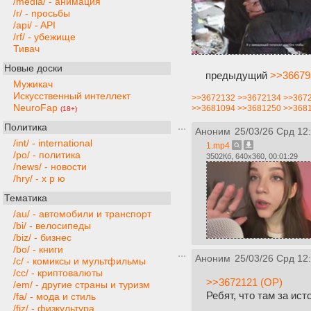
/media/ - анимация
/r/ - просьбы
/api/ - API
/rf/ - убежище
Тивач
Новые доски
предыдущий
>>36679
Мужикач
Искусственный интеллект
>>3672132
>>3672134
>>367
NeuroFap
>>3681094
>>3681250
>>368
(18+)
Политика
Аноним
25/03/26 Срд 12
/int/ - international
1.mp4
/po/ - политика
3502Кб, 640x360, 00:01:29
/news/ - новости
/hry/ - х р ю
Тематика
/au/ - автомобили и транспорт
/bi/ - велосипеды
/biz/ - бизнес
/bo/ - книги
Аноним
25/03/26 Срд 12
/c/ - комиксы и мультфильмы
/cc/ - криптовалюты
>>3672121 (OP)
/em/ - другие страны и туризм
Ребят, что там за ис
/fa/ - мода и стиль
/fiz/ - физкультура