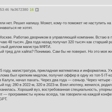
:53:46
№
3672380
16
или нет. Решил напишу. Может, кому-то поможет не наступить на 
знаваться не хотят.
Москве. Работаю дворником в управляющей компании. Встаю в пя
аю 48 тысяч. Два года назад получал 320 тысяч как старший р
асный диплом магистра МФТИ.
й тред для хайпа? Понимаю. Сам бы не поверил. Но это моя жиз
 году, магистратура, прикладная математика и информатика. У
плома был крепким мидлом, получил оффер в одну из топ-5 IT-ко
 Калуги, начал пахать. Через два года — сеньор. Через четыре
й год: 280 в 2022-м, 320 в 2023-м. Взял ипотеку, женился, родил
канилась. Хороший вуз, востребованная специальность, упорный
ет — программисты нужны всегда, так говорили на каждой конфе
GPT.