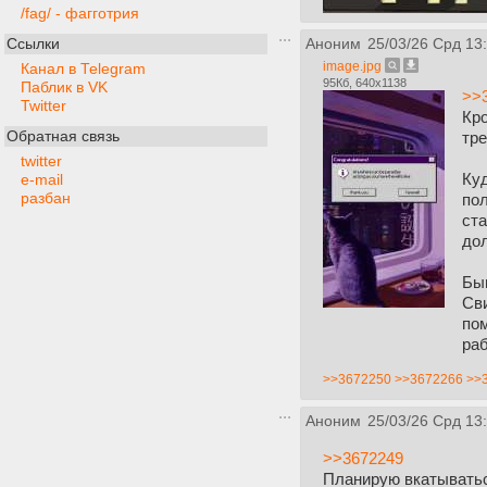
/fag/ - фагготрия
Ссылки
Аноним
25/03/26 Срд 13
image.jpg
Канал в Telegram
95Кб, 640x1138
Паблик в VK
>>
Twitter
Кро
Обратная связь
тре
twitter
Куд
e-mail
разбан
пол
ста
дол
Быв
Сви
пом
раб
>>3672250
>>3672266
>>
Аноним
25/03/26 Срд 13
>>3672249
Планирую вкатыватьс