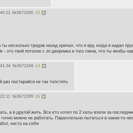
:40:11
№
3672265
13
 ты несколько тредов назад кричал, что я вру, когда я кидал пр
к - это твой потолок с зп дворника и того говна, что ты якобы 
:41:34
№
3672266
14
 раз постарайся не так толстить
:22:11
№
3672289
15
ть, а в другой жить. Все кто хотел по 2 хаты взяли за последни
 точно можно не работать. Параллельно пытаться в какие-то не
бот, чисто на себя