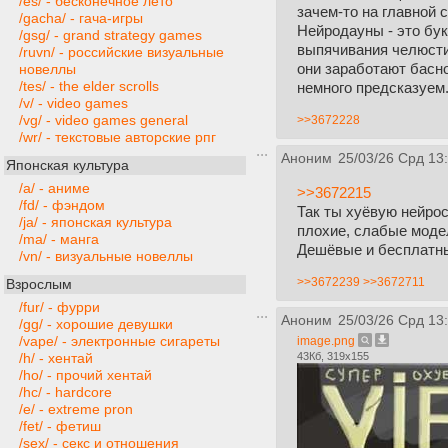
/es/ - бесконечное лето
зачем-то на главной 
/gacha/ - гача-игры
Нейродауны - это бук
/gsg/ - grand strategy games
выпячивания челюсти 
/ruvn/ - российские визуальные
они заработают басн
новеллы
/tes/ - the elder scrolls
немного предсказуем
/v/ - video games
/vg/ - video games general
>>3672228
/wr/ - текстовые авторские рпг
Аноним
25/03/26 Срд 13
Японская культура
/a/ - аниме
>>3672215
/fd/ - фэндом
Так ты хуёвую нейро
/ja/ - японская культура
плохие, слабые моде
/ma/ - манга
Дешёвые и бесплатн
/vn/ - визуальные новеллы
>>3672239
>>3672711
Взрослым
/fur/ - фурри
Аноним
25/03/26 Срд 13
/gg/ - хорошие девушки
/vape/ - электронные сигареты
image.png
43Кб, 319x155
/h/ - хентай
/ho/ - прочий хентай
/hc/ - hardcore
/e/ - extreme pron
/fet/ - фетиш
/sex/ - секс и отношения