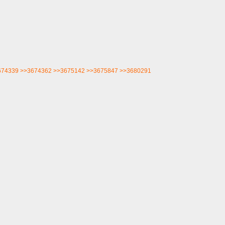
674339
>>3674362
>>3675142
>>3675847
>>3680291