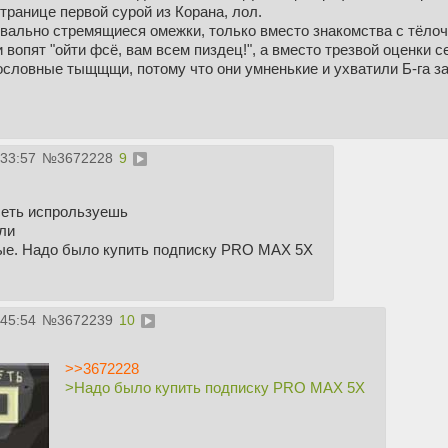
странице первой сурой из Корана, лол.
вально стремящиеся омежки, только вместо знакомства с тёлоч
вопят "ойти фсё, вам всем пиздец!", а вместо трезвой оценки с
ословные тыщщщи, потому что они умненькие и ухватили Б-га з
.
:33:57
№
3672228
9
сеть испрользуешь
ли
ые. Надо было купить подписку PRO MAX 5X
:45:54
№
3672239
10
>>3672228
>Надо было купить подписку PRO MAX 5X