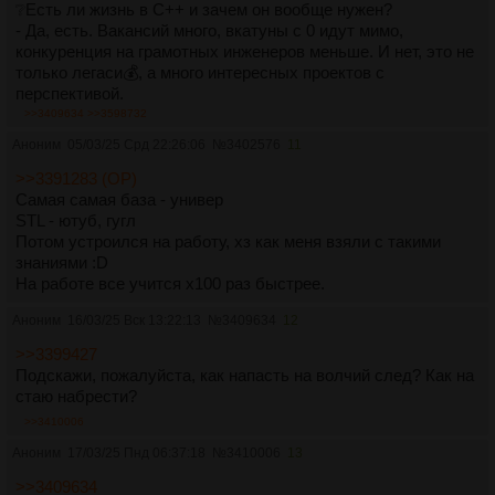
❔Есть ли жизнь в С++ и зачем он вообще нужен?
- Да, есть. Вакансий много, вкатуны с 0 идут мимо,
конкуренция на грамотных инженеров меньше. И нет, это не
только легаси💰, а много интересных проектов с
перспективой.
>>3409634
>>3598732
❔В догонку - стоит ли вкатываться в С++?
Аноним
05/03/25 Срд 22:26:06
№
3402576
11
- Коротко - нет.
>>3391283 (OP)
Есть гораздо более легкие для изучения стэки, в которых
Самая самая база - универ
можно быстрее и проще найти непыльную работу.
STL - ютуб, гугл
Потом устроился на работу, хз как меня взяли с такими
Другое дело - если уже есть какой-то бэкграунд в С++.
знаниями :D
На работе все учится x100 раз быстрее.
❔Какой курс по плюсам лучше всего взять?
Аноним
16/03/25 Вск 13:22:13
№
3409634
12
💲 Платные:
practicum.yandex.ru/cpp
>>3399427
practicum.yandex.ru/cpp-backend
Подскажи, пожалуйста, как напасть на волчий след? Как на
cppcourse.ru
стаю набрести?
>>3410006
Есть альтернатива сделать enroll на coursera.org - эти
платные курсы сформированы со специализации "пояса",
Аноним
17/03/25 Пнд 06:37:18
№
3410006
13
но для незарегистрованных пользователей скорее всего не
>>3409634
выйдет.