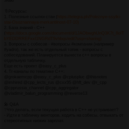
знаю
🔖Ресурсы:
1. Полезные ссылки стаи (
https://telegra.ph/Poleznye-ssylki-
stai-Osoznannaya-merkantilnost-07-10)
2. База знаний - C++
(
https://docs.google.com/document/d/1JAObwghUnQ3K7t_8oIT
bYEDDRREFxxI1NGRdT9vhbqs/edit?usp=sharing)
3. Вопросы с собесов - #вопросы #компания (например
#yadro), так же есть отдельный топик - вопросы с
собеседований. Планируется вынести c++ вопросы в
отдельную табличку.
Еще есть проект @easy_c_plus
4. Тг-каналы по тематике С++:
@grokaemcpp @easy_c_plus @cpluspluc @thisnotes
@imhired @cpp_lects_rus @cxx95 @hft_dev @r_cpp
@cpprussia_channel @cpp_aggregator
@vladimir_balun_programming @reverse13
🎤 Q&A
❔Что делать, если текущая работа в С++ не устраивает?
- Идти в табличку менторов, ходить на собесы, отвыкать от
стереотипных низких зарплат.