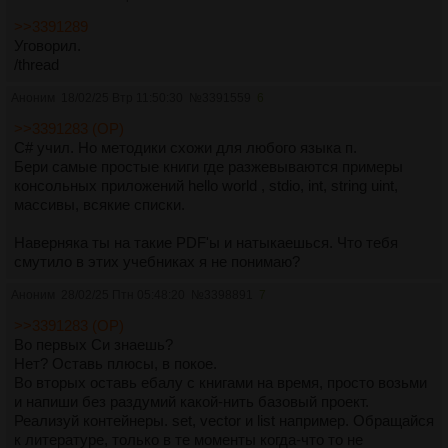
>>3391289
Уговорил.
/thread
Аноним
18/02/25 Втр 11:50:30
№
3391559
6
>>3391283 (OP)
C# учил. Но методики схожи для любого языка п.
Бери самые простые книги где разжевываются примеры
консольных приложений hello world , stdio, int, string uint,
массивы, всякие списки.
Наверняка ты на такие PDF'ы и натыкаешься. Что тебя
смутило в этих учебниках я не понимаю?
Аноним
28/02/25 Птн 05:48:20
№
3398891
7
>>3391283 (OP)
Во первых Cи знаешь?
Нет? Оставь плюсы, в покое.
Во вторых оставь ебалу с книгами на время, просто возьми
и напиши без раздумий какой-нить базовый проект.
Реализуй контейнеры. set, vector и list например. Обращайся
к литературе, только в те моменты когда-что то не