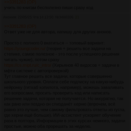
>>3391283 (OP)
учить по книгам бесполезно пиши сразу код
Аноним
22/05/25 Чтв 14:13:50
№
3460206
21
>>3391283 (OP)
Ответ уже не для автора, напишу для других анонов.
Просто с полного 0 вкатиться -- топовый вариант:
https://youngcoder.ru/
(теория + решить все задачи на
степике, самое полезное - это после успешного решения
читать чужие), потом сразу
https://cs.mipt.ru/c_intro/
(Хирьянов 40 видосов + задачи в
мфти системе с автопроверкой)
Тут главное решить все задачи, которые совершенно
школьного уровня. Оплати себе подписку на какую-нибудь
нейронку (гитхаб копилота, например), можешь заваливать
его вопросами, просить проверить код или написать
решение задачи, которая не получается. Но аккуратно, так
как рано или поздно он спизданёт херню (впрочем, всё
равно это лучше, чем самому фильтровать ответы из гугла,
где херни ещё больше). ИИ-ассистент ускоряет обучение
раза в полтора. Информации в этих курсах немного, задачи
простые, можно оба прорешать за неделю.