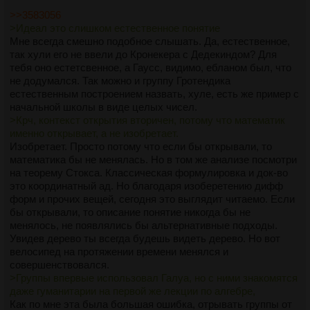
>>3583056
>Идеал это слишком естественное понятие
Мне всегда смешно подобное слышать. Да, естественное,
так хули его не ввели до Кронекера с Дедекиндом? Для
тебя оно естетсвенное, а Гаусс, видимо, ебланом был, что
не додумался. Так можно и группу Гротендика
естественным построением назвать, хуле, есть же пример с
начальной школы в виде целых чисел.
>Крч, контекст открытия вторичен, потому что математик
именно открывает, а не изобретает.
Изобретает. Просто потому что если бы открывали, то
математика бы не менялась. Но в том же анализе посмотри
на теорему Стокса. Классическая формулировка и док-во
это координатный ад. Но благодаря изоберетению дифф
форм и прочих вещей, сегодня это выглядит читаемо. Если
бы открывали, то описание понятие никогда бы не
менялось, не появлялись бы альтернативные подходы.
Увидев дерево ты всегда будешь видеть дерево. Но вот
велосипед на протяжении времени менялся и
совершенствовался.
>Группы впервые использовал Галуа, но с ними знакомятся
даже гуманитарии на первой же лекции по алгебре,
Как по мне эта была большая ошибка, отрывать группы от