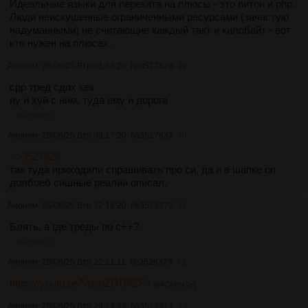
Идеальные языки для переката на плюсы - это питон и php.
Люди неискушенные ограниченными ресурсами (зачастую
надуманными) не считающие каждый такт и килобайт - вот
кто нужен на плюсах.
Аноним
26/08/25 Втр 01:58:20
№
3527628
39
cpp тред сдох кек
ну и хуй с ним, туда ему и дорога
>>3527637
Аноним
26/08/25 Втр 03:17:20
№
3527637
40
>>3527628
так туда приходили спрашивать про си, да и в шапке оп
долбоеб сишные реалии описал.
Аноним
26/08/25 Втр 22:16:20
№
3528372
41
Блять, а где треды по c++?
>>3528417
Аноним
26/08/25 Втр 22:21:11
№
3528373
42
https://youtu.be/VqsdZGDK2F4
[РАСКРЫТЬ]
Аноним
26/08/25 Втр 23:24:43
№
3528417
43