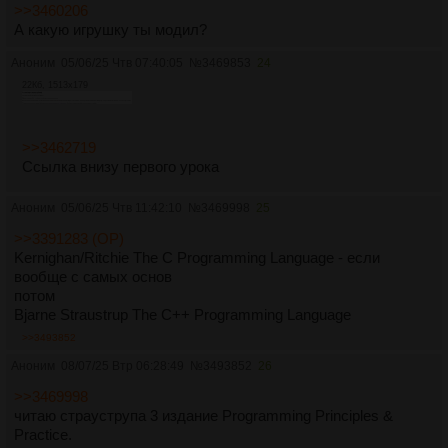
>>3460206
А какую игрушку ты модил?
Аноним
05/06/25 Чтв 07:40:05
№
3469853
24
22Кб, 1513x179
>>3462719
Ссылка внизу первого урока
Аноним
05/06/25 Чтв 11:42:10
№
3469998
25
>>3391283 (OP)
Kernighan/Ritchie The C Programming Language - если
вообще с самых основ
потом
Bjarne Straustrup The C++ Programming Language
>>3493852
Аноним
08/07/25 Втр 06:28:49
№
3493852
26
>>3469998
читаю страуструпа 3 издание Programming Principles &
Practice.