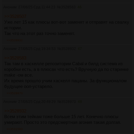
Аноним
27/08/25 Срд 11:44:23
№
3528583
46
>>3528507
Уже лет 15 как плюсы вот-вот заменят и отправят на свалку
истории.
Так что на этот раз точно заменят.
>>3528932
Аноним
27/08/25 Срд 19:34:53
№
3528932
47
>>3528583
Так там в хаскелле репозитории Cabal и билд система из
коробки есть, а в плюсах что есть? Вручную да по старинке
make -ом все.
Их время прошло учим хаскелл пацаны. За функционалом
будущее ооп-устарело.
>>3528970
Аноним
27/08/25 Срд 20:49:29
№
3528970
48
>>3528932
Всем этим тейкам тоже больше 15 лет. Конечно плюсы
умирают. Просто это предсмертная агония такая долгая.
>>3531583