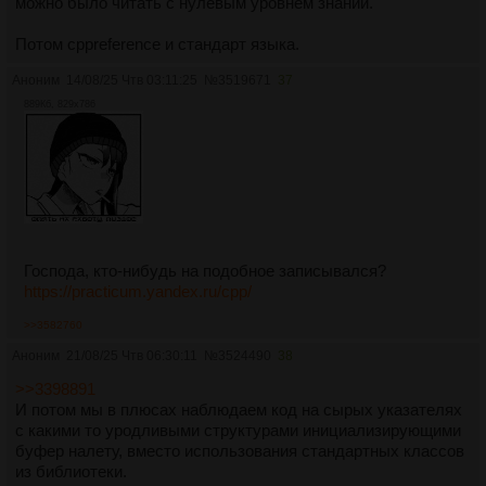
можно было читать с нулевым уровнем знаний.
Потом cppreference и стандарт языка.
Аноним
14/08/25 Чтв 03:11:25
№
3519671
37
889Кб, 829x786
Господа, кто-нибудь на подобное записывался?
https://practicum.yandex.ru/cpp/
>>3582760
Аноним
21/08/25 Чтв 06:30:11
№
3524490
38
>>3398891
И потом мы в плюсах наблюдаем код на сырых указателях
с какими то уродливыми структурами инициализирующими
буфер налету, вместо использования стандартных классов
из библиотеки.