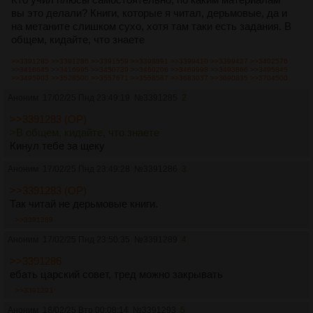
вы это делали? Книги, которые я читал, дерьмовые, да и
на метаните слишком сухо, хотя там таки есть задания. В
общем, кидайте, что знаете
>>3391285
>>3391286
>>3391559
>>3398891
>>3399410
>>3399427
>>3402576
>>3416645
>>3416995
>>3450739
>>3460206
>>3469998
>>3493866
>>3495845
>>3495903
>>3528500
>>3557671
>>3558587
>>3683037
>>3690835
>>3704500
Аноним
17/02/25 Пнд 23:49:19
№
3391285
2
>>3391283 (OP)
>В общем, кидайте, что знаете
Кинул тебе за щеку
Аноним
17/02/25 Пнд 23:49:28
№
3391286
3
>>3391283 (OP)
Так читай не дерьмовые книги.
>>3391289
Аноним
17/02/25 Пнд 23:50:35
№
3391289
4
>>3391286
ебать царский совет, тред можно закрывать
>>3391293
Аноним
18/02/25 Втр 00:08:14
№
3391293
5