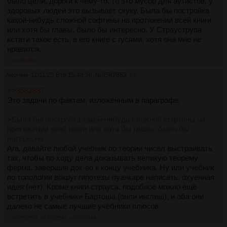
было цели, дороги к чему-то, то это мусор для аутистов, у
здоровых людей это вызывает скуку. Была бы постройка
какой-нибудь сложной софтины на протяжении всей книги
или хотя бы главы, было бы интересно. У Страуструпа
кстати такое есть, в его книге с гусями, хотя она мне не
нравится.
>>3582852
Аноним
11/11/25 Втр 15:48:36
№
3582852
62
>>3582837
Это задачи по фактам, изложенным в параграфе.
>Была бы постройка какой-нибудь сложной софтины на
протяжении всей книги или хотя бы главы, было бы
интересно
Ага, давайте любой учебник по теории чисел выстраивать
так, чтобы по ходу дела доказывать великую теорему
ферма, завершив док-во к концу учебника. Ну или учебник
по топологии вокруг гипотезы пуанкаре написать, охуенная
идея (нет). Кроме книги страуса, подобное можно ещё
встретить в учебнике Бартоша (онли инглиш), и оба они
далеко не самые лучшие учебники плюсов.
>>3582857
>>3582866
>>3583344