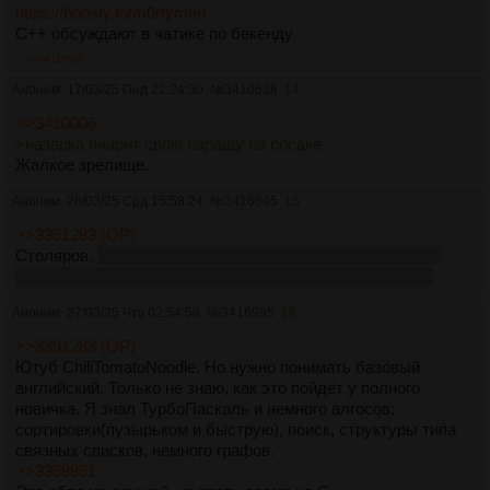
https://boosty.to/m0rtymerr
С++ обсуждают в чатике по бекенду
🆓 Бесплатные:
- Новичкам:
>>3410638
1. learncpp.com
Аноним
17/03/25 Пнд 22:24:30
№
3410638
14
2. ravesli.com (хороший русский перевод learncpp.com)
3.
https://education.yandex.ru/handbook/cpp
>>3410006
>назарка пиарит свою парашу на сосаке
- Если уже есть базовые знания в CS/C++:
Жалкое зрелище.
1. Лучший курс лекций Константина Владимирова
Аноним
26/03/25 Срд 15:58:24
№
3416645
15
(
https://www.youtube.com/playlist?
list=PL3BR09unfgciJ1_K_E914nohpiOiHnpsK)
>>3391283 (OP)
2. Лекции (
https://youtube.com/@mesyarik?feature=shared)
с
Столяров.
Хочу сделать десктоп программу на Qt, но не
хочу юзать электрон, буду пыхтеть над его талмудами
MIPT (спасибо @mesyarik, еще и волк!)
3. Лекции с КТ ИТМО (очень хороший текстовый конспект)
Аноним
27/03/25 Чтв 02:54:58
№
3416995
16
(
https://cpp-kt.github.io/cpp-notes/)
>>3391283 (OP)
Ютуб ChiliTomatoNoodle. Но нужно понимать базовый
английский. Только не знаю, как это пойдёт у полного
новичка. Я знал ТурбоПаскаль и немного алгосов:
сортировки(пузырьком и быструю), поиск, структуры типа
связных списков, немного графов.
>>3398891