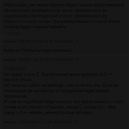
Ятак скажу, уже через неделю будет поздно переучиваться.
За несколько дней/десятков часов проведенных за
царапанием говнокода уже успеет сформироваться
отвратительный почерк программирования который очень
сложно будет скорректировать
>>3449924
Аноним
25/04/25 Птн 09:44:06
№
3439496
18
Книги от Герба Саттера отличные
Аноним
10/05/25 Суб 10:24:21
№
3449924
19
>>3419833
Не нужно учить С. Бесполезная трата времени. С/С++
разные языки.
ОП можешь зайти на learncpp . com и читать его. Если не
понимаешь по английски, в соседней вкладке открой
переводчик.
Я сам на подобный бред повелся, что нужно начать с этого,
потом этого. Начал с Паскаля, потом С, потом C++. Мог
сразу с C++ начать, ничего бы я не потерял.
Аноним
11/05/25 Вск 07:31:44
№
3450739
20