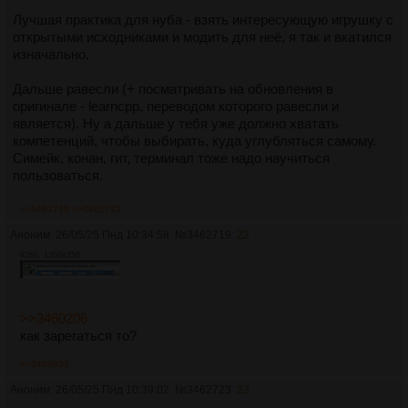
Лучшая практика для нуба - взять интересующую игрушку с
открытыми исходниками и модить для неё, я так и вкатился
изначально.
Дальше равесли (+ посматривать на обновления в
оригинале - learncpp, переводом которого равесли и
является). Ну а дальше у тебя уже должно хватать
компетенций, чтобы выбирать, куда углубляться самому.
Симейк, конан, гит, терминал тоже надо научиться
пользоваться.
Скорее всего, рано или поздно упрёшься в необходимость
>>3462719
>>3462723
заботать немного математики. Если совсем 0-ой, то
Аноним
26/05/25 Пнд 10:34:58
№
3462719
22
прорешай ленинградские математические кружки, чтобы
82Кб, 1356x256
приобрести базовую культуру доказательства, этот
задачник фиксит гумманитариев. Потом "Лекции по
дискретной математике" ВШЭ (Шень и проч.), это минимум
знаний, чтобы потом уверенно себя чувствовать, изучая
>>3460206
алгосы и структуры данных. Ещё нужно помнить базовую
как зарегаться то?
тригонометрию, линал и немного матана. По крайней мере в
игрульках без этого никак.
>>3469853
Аноним
26/05/25 Пнд 10:39:02
№
3462723
23