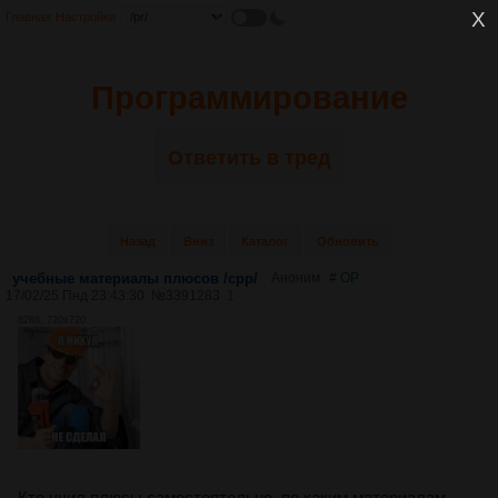
Главная
Настройки
Программирование
Ответить в тред
Назад
Вниз
Каталог
Обновить
учебные материалы плюсов /cpp/
Аноним
# OP
17/02/25 Пнд 23:43:30
№
3391283
1
82Кб, 720x720
Кто учил плюсы самостоятельно, по каким материалам