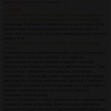
Аноним
11/11/25 Втр 16:00:26
№
3582857
63
>>3582852
>давайте любой учебник по теории чисел выстраивать так,
чтобы по ходу дела доказывать великую теорему ферма
Ну вообще, учебники по теории чисел и выстроены в этом
направлении. Только в классическом, которое зашло в
тупик. Все эти кольца с идеалами напридумывали, пытаясь
решить ВТФ.
>Ну или учебник по топологии вокруг гипотезы пуанкаре
написать
У математических определений кроме строгости есть одно
другое очень полезное свойство. Это свойство
"переносимости" одних понятий на другие. Например
векторы ты не можешь умножать, а функции можешь. Зная
что и то и то - векторные пространства, ты можешь,
оглядываясь на функции, задать умножение на векторном
пространстве и вследствии умножать вектора. И наоборот,
у функций нет длин и углов между ними, но с геометрии ты
можешь перенести на них эти понятия с помощью
скалярного произведения.
Так вот, топология это такой транзитный хаб, позволяющий
переносить идеи из анализа. Зная это, ентри учебник по
топологии не будет выглядеть как разрозненный набор тем.