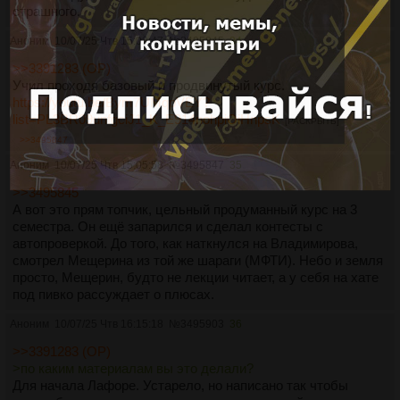
страшного.
Аноним
10/07/25 Чтв 15:02:47
№
3495845
34
>>3391283 (OP)
Учил проходя базовый и продвинутый курс.
https://youtu.be/Bym7UMqpVEY?
list=PL3BR09unfgciJ1_K_E914nohpiOiHnpsK
[РАСКРЫТЬ]
>>3495847
Аноним
10/07/25 Чтв 15:05:58
№
3495847
35
>>3495845
А вот это прям топчик, цельный продуманный курс на 3
семестра. Он ещё запарился и сделал контесты с
автопроверкой. До того, как наткнулся на Владимирова,
смотрел Мещерина из той же шараги (МФТИ). Небо и земля
просто, Мещерин, будто не лекции читает, а у себя на хате
под пивко рассуждает о плюсах.
Аноним
10/07/25 Чтв 16:15:18
№
3495903
36
>>3391283 (OP)
>по каким материалам вы это делали?
Для начала Лафоре. Устарело, но написано так чтобы