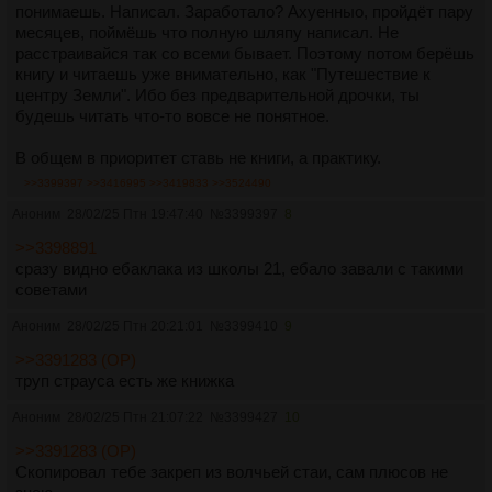
понимаешь. Написал. Заработало? Ахуенныо, пройдёт пару
месяцев, поймёшь что полную шляпу написал. Не
расстраивайся так со всеми бывает. Поэтому потом берёшь
книгу и читаешь уже внимательно, как "Путешествие к
центру Земли". Ибо без предварительной дрочки, ты
будешь читать что-то вовсе не понятное.
В общем в приоритет ставь не книги, а практику.
>>3399397
>>3416995
>>3419833
>>3524490
Аноним
28/02/25 Птн 19:47:40
№
3399397
8
>>3398891
сразу видно ебаклака из школы 21, ебало завали с такими
советами
Аноним
28/02/25 Птн 20:21:01
№
3399410
9
>>3391283 (OP)
труп страуса есть же книжка
Аноним
28/02/25 Птн 21:07:22
№
3399427
10
>>3391283 (OP)
Скопировал тебе закреп из волчьей стаи, сам плюсов не