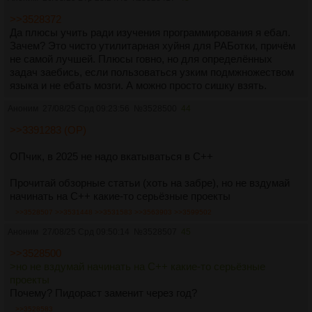
>>3528372
Да плюсы учить ради изучения программирования я ебал.
Зачем? Это чисто утилитарная хуйня для РАБотки, причём
не самой лучшей. Плюсы говно, но для определённых
задач заебись, если пользоваться узким подмжножеством
языка и не ебать мозги. А можно просто сишку взять.
Аноним
27/08/25 Срд 09:23:56
№
3528500
44
>>3391283 (OP)
ОПчик, в 2025 не надо вкатываться в C++
Прочитай обзорные статьи (хоть на забре), но не вздумай
начинать на C++ какие-то серьёзные проекты
>>3528507
>>3531448
>>3531583
>>3563903
>>3599502
Аноним
27/08/25 Срд 09:50:14
№
3528507
45
>>3528500
>но не вздумай начинать на C++ какие-то серьёзные
проекты
Почему? Пидораст заменит через год?
>>3528583