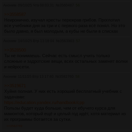
Аноним
09/10/25 Чтв 08:03:31
№
3560487
56
>>3558587
Неиронично, изучал кресты пережрав грибов. Проглотил
все учебники дня за три и с первого раза всё понял. Но это
было давно, я был молодым, а кубы не были в списках
Аноним
14/10/25 Втр 13:18:04
№
3563903
57
>>3528500
Ты не понимаешь. Сейчас есть смысл учить только
сложные и задротские вещи, всех остальных заменят волки
и нейросети.
Аноним
11/11/25 Втр 13:17:40
№
3582760
58
>>3519671
Хуйня полная. У них есть хороший бесплатный учебник с
задачами:
https://education.yandex.ru/handbook/cpp
Пользы будет куда больше, чем от ебучего курса для
мамонтов, который ещё и целый год идёт, хотя материал из
их программы ботается за сутки.
>>3582769