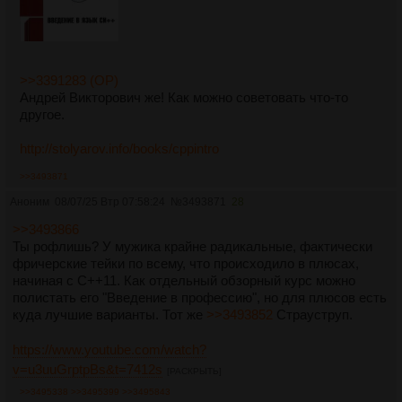
>>3391283 (OP)
Андрей Викторович же! Как можно советовать что-то
другое.
http://stolyarov.info/books/cppintro
>>3493871
Аноним
08/07/25 Втр 07:58:24
№
3493871
28
>>3493866
Ты рофлишь? У мужика крайне радикальные, фактически
фричерские тейки по всему, что происходило в плюсах,
начиная с С++11. Как отдельный обзорный курс можно
полистать его "Введение в профессию", но для плюсов есть
куда лучшие варианты. Тот же
>>3493852
Страуструп.
https://www.youtube.com/watch?
v=u3uuGrptpBs&t=7412s
[РАСКРЫТЬ]
>>3495338
>>3495399
>>3495843