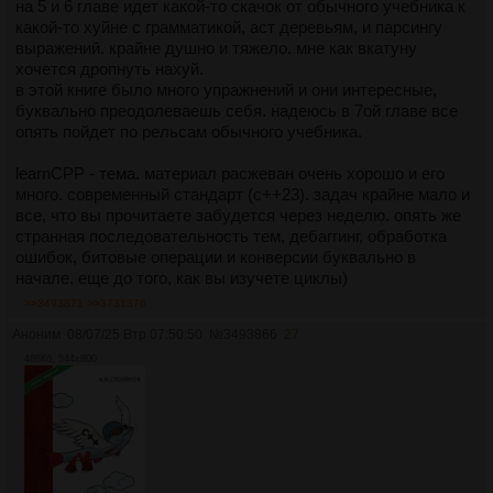
на 5 и 6 главе идет какой-то скачок от обычного учебника к
какой-то хуйне с грамматикой, аст деревьям, и парсингу
выражений. крайне душно и тяжело. мне как вкатуну
хочется дропнуть нахуй.
в этой книге было много упражнений и они интересные,
буквально преодолеваешь себя. надеюсь в 7ой главе все
опять пойдет по рельсам обычного учебника.
learnCPP - тема. материал расжеван очень хорошо и его
много. современный стандарт (с++23). задач крайне мало и
все, что вы прочитаете забудется через неделю. опять же
странная последовательность тем, дебаггинг, обработка
ошибок, битовые операции и конверсии буквально в
начале. еще до того, как вы изучете циклы)
>>3493871
>>3731376
Аноним
08/07/25 Втр 07:50:50
№
3493866
27
486Кб, 544x800