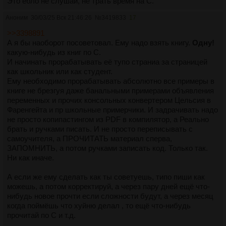
Это ебло не слушай, не трать время на С.
Аноним
30/03/25 Вск 21:46:26
№
3419833
17
>>3398891
А я бы наоборот посоветовал. Ему надо взять книгу.
Одну!
какую-нибудь из книг по С.
И начинать прорабатывать её тупо страниа за страницей
как школьник или как студент.
Ему необходимо прорабатывать абсолютно все примеры в
книге не брезгуя даже банальными примерами объявления
переменных и прочих консольных конвертером Цельсия в
Фаренгейта и пр школьные примерчики. И задрачивать надо
не просто копипастингом из PDF в компилятор, а Реально
брать и ручками писать. И не просто переписывать с
самоучителя, а ПРОЧИТАТЬ материал сперва,
ЗАПОМНИТЬ, а потом ручками записать код. Только так.
Ни как иначе.
А если же ему сделать как ты советуешь, типо пиши как
можешь, а потом корректируй, а через пару дней ещё что-
нибудь новое прочти если сложности будут, а через месяц
когда поймёшь что хуйню делал , то ещё что-нибудь
прочитай по С и т.д.