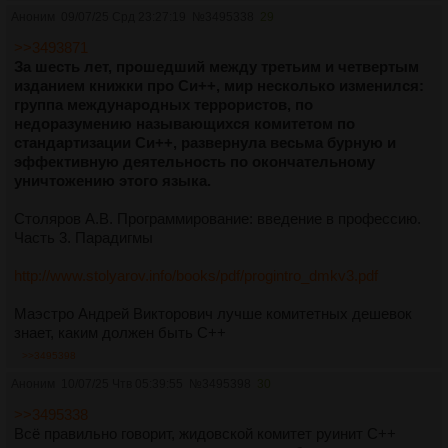
Аноним
09/07/25 Срд 23:27:19
№
3495338
29
>>3493871
За шесть лет, прошедший между третьим и четвертым
изданием книжки про Си++, мир несколько изменился:
группа международных террористов, по
недоразумению называющихся комитетом по
стандартизации Си++, развернула весьма бурную и
эффективную деятельность по окончательному
уничтожению этого языка.
Столяров А.В. Программирование: введение в профессию.
Часть 3. Парадигмы
http://www.stolyarov.info/books/pdf/progintro_dmkv3.pdf
Маэстро Андрей Викторович лучше комитетных дешевок
знает, каким должен быть C++
>>3495398
Аноним
10/07/25 Чтв 05:39:55
№
3495398
30
>>3495338
Всё правильно говорит, жидовской комитет руинит С++