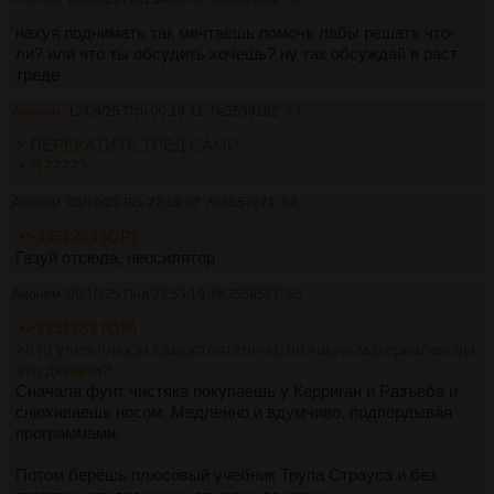
нахуя поднимать так мечтаешь помочь лабы решать что-
ли? или что ты обсудить хочешь? ну так обсуждай в раст
треде
Аноним
12/09/25 Птн 00:19:41
№
3539162
53
> ПЕРЕКАТИТЕ ТРЕД САМИ
> Я?????
Аноним
05/10/25 Вск 22:59:07
№
3557671
54
>>3391283 (OP)
Газуй отсюда, неосилятор
Аноним
06/10/25 Пнд 23:53:19
№
3558587
55
>>3391283 (OP)
>Кто учил плюсы самостоятельно, по каким материалам вы
это делали?
Сначала фунт чистяка покупаешь у Керриган и Разъёба и
снюхиваешь носом. Медленно и вдумчиво, подпёрдывая
программами.
Потом берёшь плюсовый учебник Трупа Страуса и без