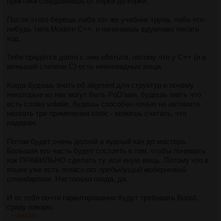
практики спидраннишь от корки до корки.
После этого берёшь либо тот же учебник трупа, либо что-
нибудь типа Modern C++, и начинаешь вдумчиво писать
код.
Тебе придётся долго с ним ебаться, потому что у С++ (и в
меньшей степени С) есть неочевидные вещи.
Когда будешь знать об aligment для структур и почему
некоторые из них могут быть PoD'ами, будешь знать что
есть слово volatile, будешь способен ночью на автомате
назвать три применения static - можешь считать, что
падаван.
Потом будет очень долгий и нудный кач до мастера.
Большая его часть будет состоять в том, чтобы понимать
как ПРАВИЛЬНО сделать ту, или иную вещь. Потому что в
языке уже есть
легаси от предыдущий модерновый
стандартов
. Настолько пизда, да.
И от тебя почти гарантированно будут требовать Boost,
сразу говорю.
>>3560487