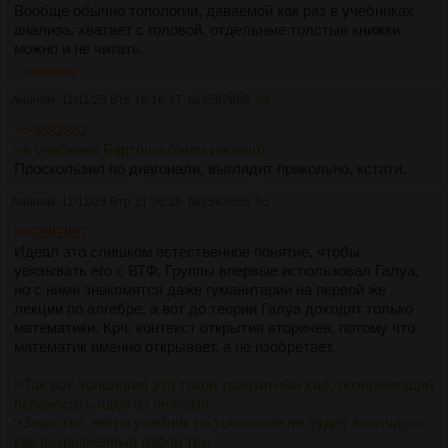
Вообще обычно топологии, даваемой как раз в учебниках
анализа, хватает с головой, отдельные толстые книжки
можно и не читать.
>>3583056
Аноним
11/11/25 Втр 16:16:47
№
3582866
64
>>3582852
>в учебнике Бартоша (онли инглиш)
Проскользил по диагонали, выглядит прикольно, кстати.
Аноним
11/11/25 Втр 21:36:28
№
3583056
65
>>3582857
Идеал это слишком естественное понятие, чтобы
увязывать его с ВТФ. Группы впервые использовал Галуа,
но с ними знакомятся даже гуманитарии на первой же
лекции по алгебре, а вот до теории Галуа доходят только
математики. Крч, контекст открытия вторичен, потому что
математик именно открывает, а не изобретает.
>Так вот, топология это такой транзитный хаб, позволяющий
переносить идеи из анализа
>Зная это, ентри учебник по топологии не будет выглядеть
как разрозненный набор тем