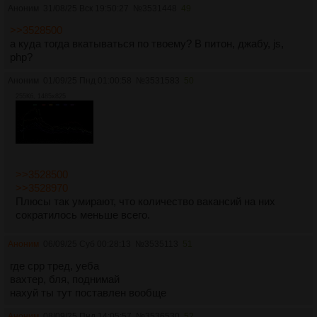
Аноним
31/08/25 Вск 19:50:27
№
3531448
49
>>3528500
а куда тогда вкатываться по твоему? В питон, джабу, js,
php?
Аноним
01/09/25 Пнд 01:00:58
№
3531583
50
255Кб, 1485x825
>>3528500
>>3528970
Плюсы так умирают, что количество вакансий на них
сократилось меньше всего.
Аноним
06/09/25 Суб 00:28:13
№
3535113
51
где cpp тред, уеба
вахтер, бля, поднимай
нахуй ты тут поставлен вообще
Аноним
08/09/25 Пнд 14:05:57
№
3536530
52