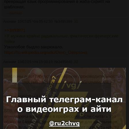
превращая язык программирования в жаба-скрипт на
шаблонах.
>>3495840
Аноним
10/07/25 Чтв 05:42:50
№
3495399
31
>>3493871
>У мужика крайне радикальные, фактически фричерские
тейки
Узколобое быдло захрюкало.
https://ru.wikipedia.org/wiki/Окно_Овертона
Аноним
10/07/25 Чтв 15:00:19
№
3495840
32
>>3495398
Шаблоны дают гибкость, не жертвуя производительностью
и безопасностью типов. Что не так с шаблонами, мань?
>>3680660
Аноним
10/07/25 Чтв 15:01:52
№
3495843
33
>>3493871
БТВ, брошюрка по плюсам так или иначе полностью
впиндюрена в введение в профессию. Если считать это
обзором базового функционала плюсов для школьников,
имея в виду, что знакомство с STL будет позже, то ничего