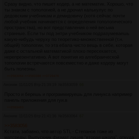
Сразу видно, что пишет кодер, а не математик. Хорошо, что
ты знаком с топологией, а не дрочил калькулус по
дедовским учебникам и демидовичу (хотя сейчас почти
любой учебник начинается с определения топологического
пространства), но вот представления о ней весьма
странные. Если ты под энтри учебником подразумеваешь
какую-нибудь черуху по теоретико-множественной (т.н.
общей) топологии, то эта ебала чисто вещь в себе, которая
даже с остальной математикой плохо пересекается,
нерепрезентативно. А вот понятия из алгебраической
топологии встречаются повсеместно и даже кодеру могут
быть полезны.
>>3583064
>>3583386
>>3729476
Аноним
11/11/25 Втр 21:39:19
№
3583059
66
Просто и берешь и программируешь для линукса например
панель приложения для гуи.в
>>3583463
Аноним
11/11/25 Втр 21:41:36
№
3583064
67
>>3583056
Кстати, забавно, что автор STL - Степанов тоже из
матсреды. Выпускник физмат лицея "вторая школа", откуда