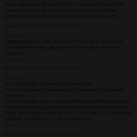
также, например, проректор НМУ и министр обороны РФ.
Учился на мехмате, в своих книжках добрым словом
поминает лекции Манина и Арнольда. Наш слон, крч.
Аноним
12/11/25 Срд 10:56:22
№
3583344
68
>>3582852
Справедливости ради, я видел учебник по теории групп,
построенный вокруг доказательства теоремы Абеля—
Руффини.
>>3583382
Аноним
12/11/25 Срд 11:45:46
№
3583382
69
>>3583344
Это не учебник, а брошюра-задачник для
старшеклассников, написанная Алексеевым по лекциям
Арнольда :)
Очень хорошая, кстати, для первого знакомства. Но там из
теории групп лишь самый мизер, уж тем более про теорию
Галуа рассказано поверхностно и отрывками. Т.н. "основной
теоремы теории Галуа" там, например, нет.
>>3583463
Аноним
12/11/25 Срд 12:07:29
№
3583386
70