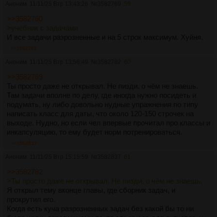
Аноним
11/11/25 Втр 13:43:26
№
3582769
59
>>3582760
>учебник с задачами
И все задачи разрозненные и на 5 строк максимум. Хуйня.
>>3582782
Аноним
11/11/25 Втр 13:56:49
№
3582782
60
>>3582769
Ты просто даже не открывал. Не пизди, о чём не знаешь.
Там задачи вполне по делу, где иногда нужно посидеть и
подумать, ну либо довольно нудные упражнения по типу
написать класс для даты, что около 120-150 строчек на
выходе. Нудно, но если чел впервые прочитал про классы и
инкапсуляцию, то ему будет норм потренироваться.
>>3582837
Аноним
11/11/25 Втр 15:15:59
№
3582837
61
>>3582782
>Ты просто даже не открывал. Не пизди, о чём не знаешь.
Я открыл тему вконце главы, где сборник задач, и
прокрутил его.
Когда есть куча разрозненных задач без какой бы то ни