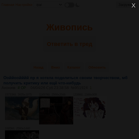
Главная
Настройки
Загружено
Живопись
Ответить в тред
Назад
Вниз
Каталог
Обновить
Ооййоойййй пр я хотела поделиться своим творчеством, мб
получить критику или ещё что-нибудь
Аноним
# OP
04/04/26 Суб 23:38:58
№
951924
1
15733Кб, 2835x1975
11457Кб, 2500x2048
1336Кб, 1346x909
1095Кб, 2560x1440