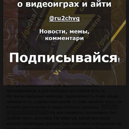
Аноним ID:
Сандро Боттичелли
05/04/26 Вск 01:08:37
№
951937
4
>>951929
Да тут уже пол доски таких тредов, так что пихуй
Аноним ID:
Симоне Мартини
05/04/26 Вск 01:59:07
№
951940
5
66Кб, 630x627
>что люди здесь могут подумать обо мне
Что /pa исключительно для мрачных пажилых
шизофреников, а для молодых шутливых есть /o
Ну пикчи смешные немношк, законченность в них какая-
никакая есть, и даже скил какой-то тоже наличествует, на
второй руки и жубки в груди неплохо сделаны.
(а вот на
первой сомнительно
) Но все элементы выполнены без
особой тяги к эстетике. Не знаю уж, какой при такой
жоской стилизации должен был получиться результат, но
лица скорее потешные, чем впечатляющие. Фпрочем,