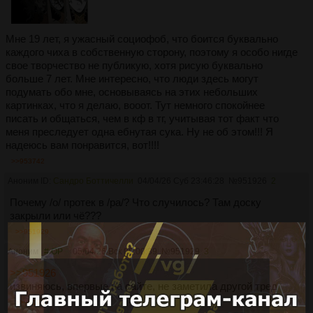
Мне 19 лет, я ужасный социофоб, что боится буквально
каждого чиха в собственную сторону, поэтому я особо нигде
свое творчество не публикую, хотя рисую буквально
больше 7 лет. Мне интересно, что люди здесь могут
подумать обо мне, основываясь на этих небольших
картинках, что я делаю, вооот. Тут немного спокойнее
писать и общаться, чем в кф в тг, учитывая тот факт что
меня преследует одна ебнутая сука. Ну не об этом!!! Я
надеюсь вам понравится, вот!!!!
>>953742
Аноним ID:
Сандро Боттичелли
04/04/26 Суб 23:46:28
№
951926
2
Почему /о/ протек в /ра/? Что случилось? Там доску
закрыли или чё???
>>951929
Аноним
# OP
05/04/26 Вск 00:00:39
№
951929
3
>>951926
извиняюсь, впервые на сайте, не заметила другой тред
>>951937