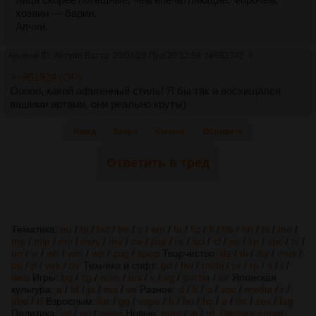
хозяин — барин.
Апчхи.
Аноним ID:
Антуан Ватто
20/04/26 Пнд 20:32:59
№
953742
6
>>951924 (OP)
Ооооо, какой афигенный стиль! Я бы так и восхищался
вашими артами, они реально круты)
Назад
Вверх
Каталог
Обновить
Ответить в тред
Тематика:
au
/
bi
/
biz
/
bo
/
c
/
em
/
fa
/
fiz
/
fl
/
ftb
/
hh
/
hi
/
me
/
mg
/
mlp
/
mo
/
mov
/
mu
/
ne
/
psy
/
re
/
sci
/
sf
/
sn
/
sp
/
spc
/
tv
/
un
/
w
/
wh
/
wm
/
wp
/
zog
/
kpop
Творчество:
de
/
di
/
diy
/
mus
/
pa
/
p
/
wrk
/
trv
Техника и софт:
gd
/
hw
/
mobi
/
pr
/
ra
/
s
/
t
/
web
Игры:
bg
/
cg
/
ruvn
/
tes
/
v
/
vg
/
gacha
/
wr
Японская
культура:
a
/
fd
/
ja
/
ma
/
vn
Разное:
d
/
b
/
o
/
soc
/
media
/
r
/
abu
/
rf
Взрослым:
fur
/
gg
/
vape
/
h
/
ho
/
hc
/
e
/
fet
/
sex
/
fag
Политика:
int
/
po
/
news
Новые:
man
/
ai
/
nf
Прочие доски