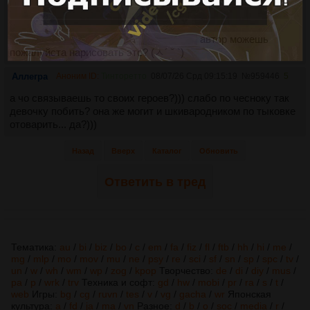
уретру и что бы по его порванному фимозу стекала сопля
по одному иичку потому что одно у него удалили и там
дырка типа потерял иичка нету (˶˃⤙˂˶)
автор можешь
пожалуйста нарисовать это? (ㅅ´ ˘ `)
Аллегра
Аноним ID:
Тинторетто
08/07/26 Срд 09:15:19
№
959446
5
а чо связываешь то своих героев?))) слабо по чесноку так
девочку побить? она же могит и шкивародником по тыковке
отоварить... да?)))
Назад
Вверх
Каталог
Обновить
Ответить в тред
Тематика:
au
/
bi
/
biz
/
bo
/
c
/
em
/
fa
/
fiz
/
fl
/
ftb
/
hh
/
hi
/
me
/
mg
/
mlp
/
mo
/
mov
/
mu
/
ne
/
psy
/
re
/
sci
/
sf
/
sn
/
sp
/
spc
/
tv
/
un
/
w
/
wh
/
wm
/
wp
/
zog
/
kpop
Творчество:
de
/
di
/
diy
/
mus
/
pa
/
p
/
wrk
/
trv
Техника и софт:
gd
/
hw
/
mobi
/
pr
/
ra
/
s
/
t
/
web
Игры:
bg
/
cg
/
ruvn
/
tes
/
v
/
vg
/
gacha
/
wr
Японская
культура:
a
/
fd
/
ja
/
ma
/
vn
Разное:
d
/
b
/
o
/
soc
/
media
/
r
/