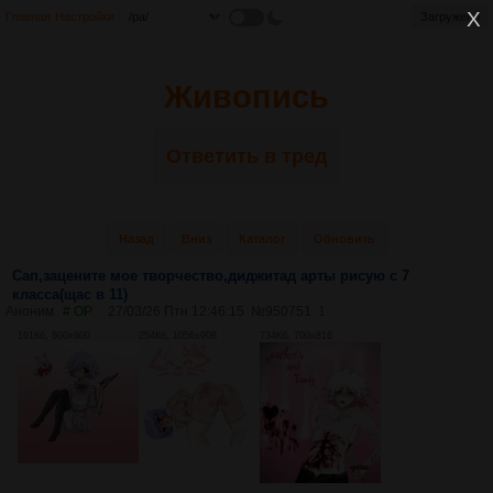
Главная
Настройки
Загружено
Живопись
Ответить в тред
Назад
Вниз
Каталог
Обновить
Сап,зацените мое творчество,диджитад арты рисую с 7
класса(щас в 11)
Аноним
# OP
27/03/26 Птн 12:46:15
№
950751
1
161Кб, 600x600
254Кб, 1056x908
734Кб, 700x816