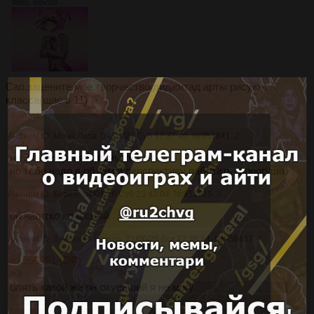
386Кб, 600x500
Сап,зацените мое творчество,диджитад арты рисую с 7
класса(щас в 11)
>>958437
Аноним ID:
Мона Лиза
04/04/26 Суб 17:37:40
№
951841
2
на 3 пике кровяка прикольная
но тебе надо в объём и перспективу работать, дорогуша
Аноним ID:
Борей
04/04/26 Суб 23:42:04
№
951925
3
ой нагитко классный
Аноним ID:
Девочка на шаре
21/06/26 Вск 17:38:34
№
958437
4
>>950751 (OP)
>3
блять какой же он охуевший я не могу.
я хочу чтобы в его
рану залезли мои жуки и отложили туда личиночки и он
слизывал их и параллельно сувал кашу(манную) себе в