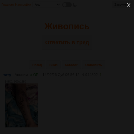
Главная
Настройки
Загружено
Живопись
Ответить в тред
Назад
Вниз
Каталог
Обновить
тату
Аноним
# OP
14/02/26 Суб 06:56:12
№
944802
1
148Кб, 960x1280