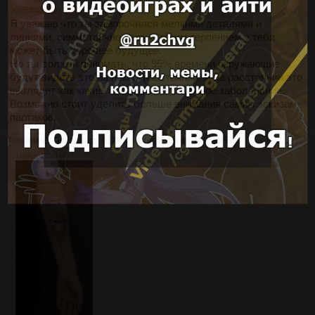
>>944802 (OP)
Я уважаю что ты заморочился мелкими деталями и
линиями, симметричностью, с таким терпением у тебя
может быть хорошее будущее.
Но ты должен понимать, что 95% времени окружающие
будут видеть это на неком расстоянии. А на расстоянии это
выглядит как какие-то струпья или кожное заболевание.
Возможно стоит уделить больше внимания самим эскизам
партаков.
Аноним ID:
Пейзажист
01/07/26 Срд 18:54:43
№
958957
7
1384Кб, 720x1448