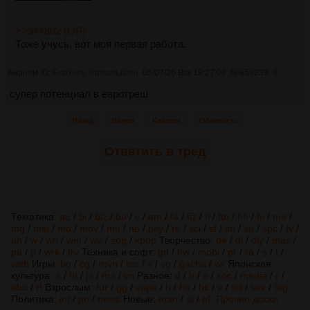
>>944802 (OP)
Тоже учусь, вот моя первая работа.
Аноним ID:
Бертель Торвальдсен
05/07/26 Вск 19:27:08
№
959239
8
супер потенциал в евротреш
Назад
Вверх
Каталог
Обновить
Ответить в тред
Тематика:
au
/
bi
/
biz
/
bo
/
c
/
em
/
fa
/
fiz
/
fl
/
ftb
/
hh
/
hi
/
me
/
mg
/
mlp
/
mo
/
mov
/
mu
/
ne
/
psy
/
re
/
sci
/
sf
/
sn
/
sp
/
spc
/
tv
/
un
/
w
/
wh
/
wm
/
wp
/
zog
/
kpop
Творчество:
de
/
di
/
diy
/
mus
/
pa
/
p
/
wrk
/
trv
Техника и софт:
gd
/
hw
/
mobi
/
pr
/
ra
/
s
/
t
/
web
Игры:
bg
/
cg
/
ruvn
/
tes
/
v
/
vg
/
gacha
/
wr
Японская
культура:
a
/
fd
/
ja
/
ma
/
vn
Разное:
d
/
b
/
o
/
soc
/
media
/
r
/
abu
/
rf
Взрослым:
fur
/
gg
/
vape
/
h
/
ho
/
hc
/
e
/
fet
/
sex
/
fag
Политика:
int
/
po
/
news
Новые:
man
/
ai
/
nf
Прочие доски