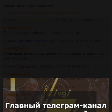
учусь татки бить,ч скажете?
>>944819
>>948662
>>948664
>>948676
>>948736
>>958957
Аноним ID:
Варвара Степанова
14/02/26 Суб 10:15:38
№
944819
2
>>944802 (OP)
Словно из ноги лобковые волосы проросли.
Аноним ID:
Владимир Боровиковский
14/03/26 Суб 02:58:30
№
948662
3
>>944802 (OP)
а мне нрав, но есть ощущение, что эта красота через пару
лет поплывет
Аноним ID:
Эдуард Мане
14/03/26 Суб 03:04:53
№
948664
4
>>944802 (OP)
Кал какой-то из 90ых, лучше бы японское что-то сделал.
Аноним ID: Heaven
14/03/26 Суб 04:36:19
№
948676
5
>>944802 (OP)
Это гангрена?
Аноним ID:
Сальвадор Дали
14/03/26 Суб 19:24:16
№
948736
6