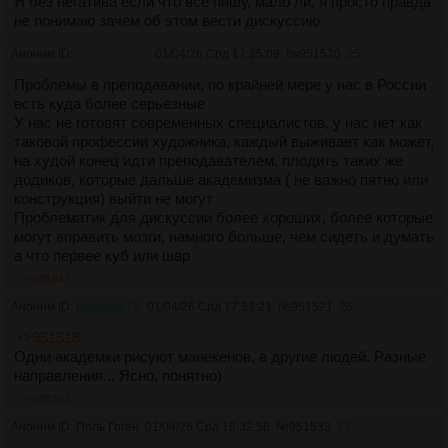
Я без негатива если что все пишу, мало ли, я просто правда
не понимаю зачем об этом вести дискуссию
Аноним ID:
Девятый вал
01/04/26 Срд 17:35:09
№
951520
25
Проблемы в преподавании, по крайней мере у нас в России
есть куда более серьезные
У нас не готовят современных специалистов, у нас нет как
таковой профессии художника, каждый выживает как может,
на худой конец идти преподавателем, плодить таких же
додиков, которые дальше академизма ( не важно пятно или
конструкция) выйти не могут
Проблематик для дискуссии более хороших, более которые
могут вправить мозги, намного больше, чем сидеть и думать
а что первее куб или шар
>>951947
Аноним ID:
Николай Ге
01/04/26 Срд 17:37:21
№
951521
26
>>951516
Одни академки рисуют манекенов, а другие людей. Разные
направления... Ясно, понятно)
>>951533
Аноним ID:
Поль Гоген
01/04/26 Срд 18:32:56
№
951533
27