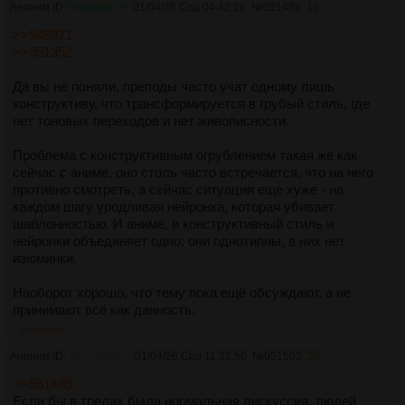
Аноним ID:
Николай Ге
01/04/26 Срд 04:42:26
№
951489
19
>>948971
>>951352
Да вы не поняли, преподы часто учат одному лишь
конструктиву, что трансформируется в грубый стиль, где
нет тоновых переходов и нет живописности.
Проблема с конструктивным огрублением такая же как
сейчас с аниме, оно столь часто встречается, что на него
противно смотреть, а сейчас ситуация еще хуже - на
каждом шагу уродливая нейронка, которая убивает
шаблонностью. И аниме, и конструктивный стиль и
нейронки объединяет одно: они однотипны, в них нет
изюминки.
Наоборот хорошо, что тему пока ещё обсуждают, а не
принимают всё как данность.
>>951502
Аноним ID:
Фотобашер
01/04/26 Срд 11:32:50
№
951502
20
>>951489
Если бы в тредах была нормальная дискуссия, людей