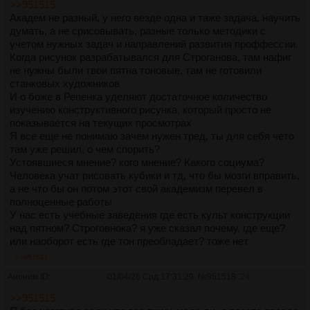
>>951515
Академ не разный, у него везде одна и таже задача, научить
думать, а не срисовывать, разные только методики с
учетом нужных задач и направлений развития проффессии.
Когда рисунок разрабатывался для Строганова, там нафиг
не нужны были твои пятна тоновые, там не готовили
станковых художников
И о боже в Репенка уделяют достаточное количество
изучению конструктивного рисунка, который просто не
показывается на текущих просмотрах
Я все еще не понимаю зачем нужен тред, ты для себя чето
там уже решил, о чем спорить?
Устоявшиеся мнение? кого мнение? Какого социума?
Человека учат рисовать кубики и тд, что бы мозги вправить,
а не что бы он потом этот свой академизм перевел в
полноценные работы
У нас есть учебные заведения где есть культ конструкции
над пятном? Строговнока? я уже сказал почему, где еще?
или наоборот есть где тон преобладает? тоже нет
>>951521
Аноним ID:
Девятый вал
01/04/26 Срд 17:31:29
№
951518
24
>>951515