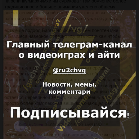
на репинку/мархи/мхи им сурикова? там обучение более
традиционное и больше внимания уделено общему
впечатлению и цельной работе + в строгановке чернят
работы и они тупо некрасивые и мало учатся делать
сложные работы с тоном
есть еще подход Барга, но он не совсем понятен мне
а Баммеса наверное полезно изучать новичкам чтобы
просто научиться рисовать фигуру и делать наброски, а не
полноценки. не понятно, для чего еще его подход годится
Аноним ID:
Александр Иванов
16/03/26 Пнд 19:08:18
№
948971
14
А в чем диллема? Цель одна - пятнами передать
реальность. Конструктив это кастыль чтобы
ориентироваться что где куда идет, если можешь положить
пятно сразу правильно, то заебись, но таких наверно почти
нет. А если при наложении тона на конструкцию она
остается деревянной значит, херова умеешь в тон, тон это
просто более комплексная вещь включающая свет цвет
хует рефлекс суплекс мувимекс.
>>951489
Аноним ID:
Поль Гоген
31/03/26 Втр 00:51:23
№
951352
15
Заходишь спустя 10 лет в ра и видишь все те же треды