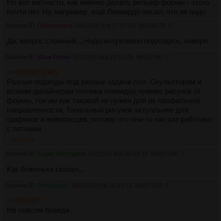
Но вот матчасти, как именно делать рельеф формы - этого
почти нет. Ну, например, ещё Леонардо писал, что не надо
очерчивать мускулы в рисунке и изображать их все. Есть
Аноним ID:
Прозерпина
04/12/25 Чтв 17:57:09
№
936878
6
работы Чистякова по вопросам изображения фигуры, а
также "система шара" Ажбе, которые лучше затрагивают
Да, вапрос сложный....Надо интуитивно подходить, наверн.
тоновое изображение.
Аноним ID:
Илья Репин
07/12/25 Вск 21:51:26
№
937097
7
>>936382 (OP)
Разные подходы под разные задачи лол. Скульпторам и
всяким дизайнерам техники очевидно нужнее рисунок от
формы, тон им как таковой не нужен для их профильной
направленности. Тональный рисунок актуальнее для
графиков и живописцев, потому что они-то как раз работают
с пятнами
>>937223
Аноним ID:
Борис Кустодиев
07/12/25 Вск 23:42:35
№
937106
8
Как боженька сказал...
Аноним ID:
Рембрандт
09/12/25 Втр 10:21:53
№
937223
9
>>937097
Не совсем правда.