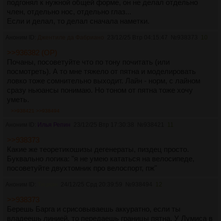
подгонял к нужной общей форме, он не делал отдельно
член, отдельно нос, отдельно глаз...
Если и делал, то делал сначала наметки.
Аноним ID:
Джентиле да Фабриано
23/12/25 Втр 04:15:47
№
938373
10
>>936382 (OP)
Почаны, посоветуйте что по тону почитать (или
посмотреть). А то мне тяжело от пятна и моделировать
ловко тоже сомнительно выходит. Лайн - норм, с лайном
сразу ньюансы понимаю. Но тоном от пятна тоже хочу
уметь.
>>938421
>>938494
Аноним ID:
Илья Репин
23/12/25 Втр 17:30:38
№
938421
11
>>938373
Какие же теоретикошизы дегенераты, пиздец просто.
Буквально логика: "я не умею кататься на велосипеде,
посоветуйте двухтомник про велоспорт, пж"
Аноним ID:
Тициан
24/12/25 Срд 20:39:59
№
938494
12
>>938373
Берешь Барга и срисовываешь аккуратно, если ты
владеешь линией, то передаешь границы пятна. У Лумиса в