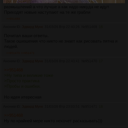
Грустно смотреть что ребята дальше теории и
размышлений а что лучше а как надо никуда не идут
Приходят новые наступают на те же грабли
>>951489
Аноним ID:
Эдвард Мунк
31/03/26 Втр 22:40:26
№
951468
16
Почитал ваши ответы.
Такое ошюшения что никто не знает как рисовать пятна и
людей.
>>951470
>>951471
Аноним ID:
Эдвард Мунк
31/03/26 Втр 22:43:41
№
951470
17
>>951468
>Ну типа и великие тоже
>Просто практика
>Пробы и ошибки.
Но идея итересная
Аноним ID:
Эдвард Мунк
31/03/26 Втр 23:03:51
№
951471
18
>>951468
Ну по крайней мере никто нехочет расказывать)))