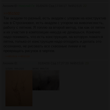
Аноним ID:
Николай Ге
01/04/26 Срд 17:04:17
№
951515
22
>>951502
Так академ-то разный, есть академ с упором на конструктив
как в Строгановке, есть академ с упором на живописность,
работу с пятном. Я топлю за второй метод, так как от пятен
и их участия в композиции никуда не денешься. Конечно
надо понимать, что есть конструкция, на которую ложатся
пятна, только от конструкции надо отходить и делать это
осознанно, не рисовать все сквозные линии и не
превращать рисунок в чертеж.
>>951516
>>951518
Аноним ID:
Девятый вал
01/04/26 Срд 17:27:20
№
951516
23
1152Кб, 768x1024
960Кб, 960x720