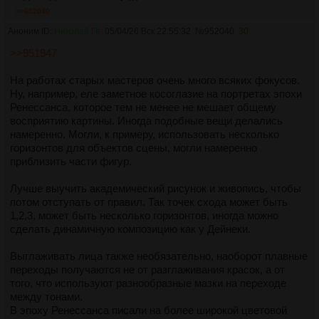
>>952040
Аноним ID:
Николай Ге
05/04/26 Вск 22:55:32
№
952040
30
>>951947
На работах старых мастеров очень много всяких фокусов.
Ну, например, еле заметное косоглазие на портретах эпохи
Ренессанса, которое тем не менее не мешает общему
восприятию картины. Иногда подобные вещи делались
намеренно. Могли, к примеру, использовать несколько
горизонтов для объектов сцены, могли намеренно
приблизить части фигур.
Лучше выучить академический рисунок и живопись, чтобы
потом отступать от правил. Так точек схода может быть
1,2,3, может быть несколько горизонтов, иногда можно
сделать динамичную композицию как у Дейнеки.
Выглаживать лица также необязательно, наоборот плавные
переходы получаются не от разглаживания красок, а от
того, что используют разнообразные мазки на переходе
между тонами.
В эпоху Ренессанса писали на более широкой цветовой