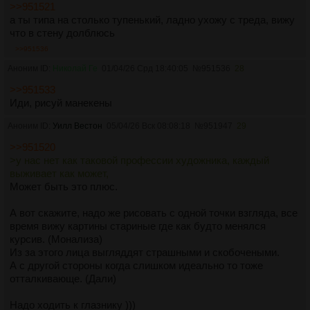
>>951521
а ты типа на столько тупенький, ладно ухожу с треда, вижу
что в стену долблюсь
>>951536
Аноним ID:
Николай Ге
01/04/26 Срд 18:40:05
№
951536
28
>>951533
Иди, рисуй манекены
Аноним ID:
Уилл Вестон
05/04/26 Вск 08:08:18
№
951947
29
>>951520
>у нас нет как таковой профессии художника, каждый
выживает как может,
Может быть это плюс.
А вот скажите, надо же рисовать с одной точки взгляда, все
время вижу картины стариные где как будто менялся
курсив. (Монализа)
Из за этого лица выгляддят страшными и скобочеными.
А с другой стороны когда слишком идеально то тоже
отталкивающе. (Дали)
Надо ходить к глазнику )))