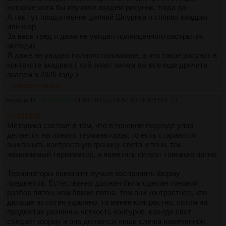
которые хотя бы изучают академ рисунок, тогда да
А так тут продолжение деяний Шпурика о спорах квадрат
или шар
За весь тред я даже не увидел полноценного раскрытия
методик
Я даже не увидел полного понимание, а что такое рисунок в
контексте академа ( хуй знает зачем вы все еще дрочите
академ в 2926 году )
>>951514
>>951515
Аноним ID:
Николай Ге
01/04/26 Срд 16:57:43
№
951514
21
>>951502
Методика состоит в том, что в тоновом подходе упор
делается на линиях терминаторов, то есть стараются
вычленить контрастную границу света и тени, так
называемый терминатор, и наметить силуэт тонового пятна.
Терминаторы помогают лучше воспринять форму
предметов. Естественно должен быть сделан тоновой
разбор пятен, чем ближе пятна, тем они контрастнее, что
дальше из пятен удалено, то менее контрастно, потом на
предметах различна четкость контуров, кое-где свет
съедает форму и она делается лишь слегка намеченной.