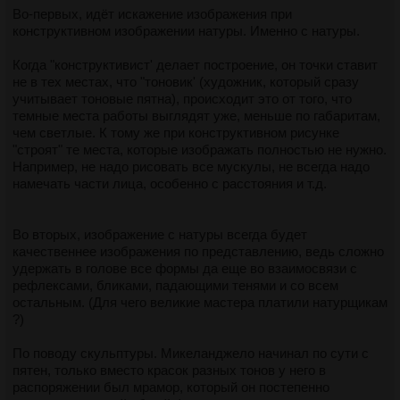
Во-первых, идёт искажение изображения при
конструктивном изображении натуры. Именно с натуры.
Когда "конструктивист' делает построение, он точки ставит
не в тех местах, что "тоновик' (художник, который сразу
учитывает тоновые пятна), происходит это от того, что
темные места работы выглядят уже, меньше по габаритам,
чем светлые. К тому же при конструктивном рисунке
"строят" те места, которые изображать полностью не нужно.
Например, не надо рисовать все мускулы, не всегда надо
намечать части лица, особенно с расстояния и т.д.
Во вторых, изображение с натуры всегда будет
качественнее изображения по представлению, ведь сложно
удержать в голове все формы да еще во взаимосвязи с
рефлексами, бликами, падающими тенями и со всем
остальным. (Для чего великие мастера платили натурщикам
?)
По поводу скульптуры. Микеланджело начинал по сути с
пятен, только вместо красок разных тонов у него в
распоряжении был мрамор, который он постепенно