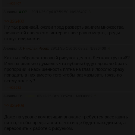
>>936407
Аноним
# OP
29/11/25 Суб 07:59:50
№
936407
3
>>936402
Ну так развивай, оживи тред развертыванием множества
личностей своего эго, интернет все равно мертв, треды
птшут нейросети.
Аноним ID:
Николай Рерих
29/11/25 Суб 10:09:22
№
936408
4
Как ты собрался тоновый рисунок делать без конструкций?
Или ты реально думаешь что нубаны будут
просто
брать
пропорции и насыщенность пятна на глаз и
просто
сразу
попадать в них вместо того чтобы размазывать грязь по
всему холсту?
>>936682
Аноним ID:
Тициан
02/12/25 Втр 03:52:01
№
936682
5
>>936408
Даже на уровне композиции вначале требуется расставить
пятна, чтобы представлять, что и где будет находиться, а
переходить к работе с рисунком.