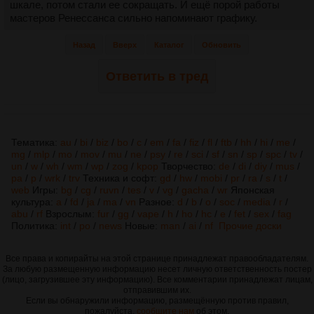
шкале, потом стали ее сокращать. И ещё порой работы
мастеров Ренессанса сильно напоминают графику.
Назад
Вверх
Каталог
Обновить
Ответить в тред
Тематика:
au
/
bi
/
biz
/
bo
/
c
/
em
/
fa
/
fiz
/
fl
/
ftb
/
hh
/
hi
/
me
/
mg
/
mlp
/
mo
/
mov
/
mu
/
ne
/
psy
/
re
/
sci
/
sf
/
sn
/
sp
/
spc
/
tv
/
un
/
w
/
wh
/
wm
/
wp
/
zog
/
kpop
Творчество:
de
/
di
/
diy
/
mus
/
pa
/
p
/
wrk
/
trv
Техника и софт:
gd
/
hw
/
mobi
/
pr
/
ra
/
s
/
t
/
web
Игры:
bg
/
cg
/
ruvn
/
tes
/
v
/
vg
/
gacha
/
wr
Японская
культура:
a
/
fd
/
ja
/
ma
/
vn
Разное:
d
/
b
/
o
/
soc
/
media
/
r
/
abu
/
rf
Взрослым:
fur
/
gg
/
vape
/
h
/
ho
/
hc
/
e
/
fet
/
sex
/
fag
Политика:
int
/
po
/
news
Новые:
man
/
ai
/
nf
Прочие доски
Все права и копирайты на этой странице принадлежат правообладателям.
За любую размещенную информацию несет личную ответственность постер
(лицо, загрузившее эту информацию). Все комментарии принадлежат лицам,
отправившим их.
Если вы обнаружили информацию, размещённую против правил,
пожалуйста,
сообщите нам
об этом.