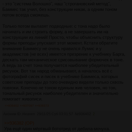
- это "система Волошко", наш "строгановский метод",
Баммес так учил, без конструкции никак, а одним тоном
потом всегда сможешь.
Только потом вылазят подводные: с тона надо было
начинать и им строить форму, а не завершать им на
конструкции из линий! Просто, чтобы объяснить структуру
формы преподы упускают этот момент. Кстати обратите
внимание Баммесу не очень нравился Лумис и у
академистов (не всех) имеется презрение к учебнику Барга,
дескать там механическое срисовывание формочек в тоне.
А ведь за счет тона получается наиболее убедительный
рисунок. Вот так народ обманывают, а началось всё с
фотографий сисек и писек в учебнике Баммеса, которых
советские преподы до того очевидно видели только сквозь
повязки. Конечно не тоном единым жив человек, но тон,
тональный рисунок наиболее убедителен и значительно
помогает живописи.
>>936402
>>937097
>>938373
Аноним ID: Heaven
29/11/25 Суб 03:01:57
№
936402
2
>>936382 (OP)
Ура ещё один мёртвый бототред от дебила-мочуха.