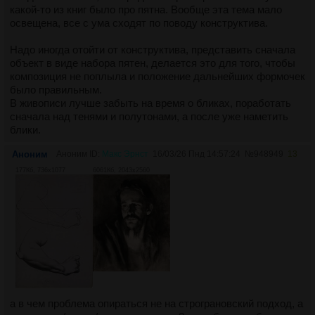
какой-то из книг было про пятна. Вообще эта тема мало
освещена, все с ума сходят по поводу конструктива.
Надо иногда отойти от конструктива, представить сначала
объект в виде набора пятен, делается это для того, чтобы
композиция не поплыла и положение дальнейших формочек
было правильным.
В живописи лучше забыть на время о бликах, поработать
сначала над тенями и полутонами, а после уже наметить
блики.
Аноним
Аноним ID:
Макс Эрнст
16/03/26 Пнд 14:57:24
№
948949
13
177Кб, 736x1077
6061Кб, 2043x2560
а в чем проблема опираться не на строграновский подход, а