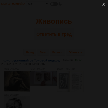
Главная
Настройки
Живопись
Ответить в тред
Назад
Вниз
Каталог
Обновить
Конструктивный vs Тоновой подход
Аноним
# OP
28/11/25 Птн 21:53:20
№
936382
1
47Кб, 474x370
31Кб, 800x450
270Кб, 1274x1010
70Кб, 365x669