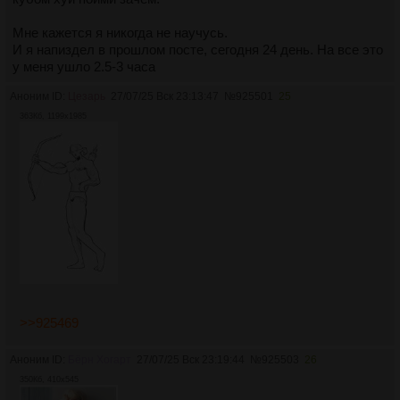
Мне кажется я никогда не научусь.
И я напиздел в прошлом посте, сегодня 24 день. На все это
у меня ушло 2.5-3 часа
Аноним ID:
Цезарь
27/07/25 Вск 23:13:47
№
925501
25
363Кб, 1199x1985
>>925469
Аноним ID:
Бёрн Хогарт
27/07/25 Вск 23:19:44
№
925503
26
350Кб, 410x545