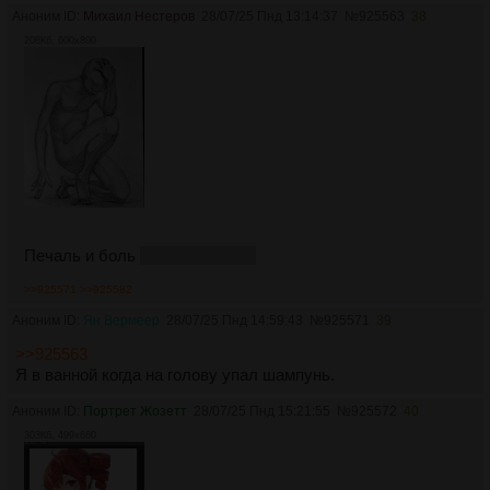
Аноним ID:
Михаил Нестеров
28/07/25 Пнд 13:14:37
№
925563
38
208Кб, 600x800
Печаль и боль
от нерисуества
>>925571
>>925582
Аноним ID:
Ян Вермеер
28/07/25 Пнд 14:59:43
№
925571
39
>>925563
Я в ванной когда на голову упал шампунь.
Аноним ID:
Портрет Жозетт
28/07/25 Пнд 15:21:55
№
925572
40
303Кб, 499x660