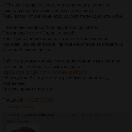
ИТТ аноны вопреки всему учатся рисовать, попутно
выкладывая свою мазню всем на обозрение.
Рады всем - от анимешников, до любителей дрочить кубы.
Платиновый вопрос: Хочу научиться рисовать!
Платиновый ответ: Садись и рисуй!
Навык рисования улучшается за счёт бесконечной
практики, изучения теории, применения теории на практике
и так до бесконечности.
Сайт с огромным количеством информации и материалов,
не знаешь с чего начать смотри здесь: —
https://sites.google.com/view/base-pa/home
Обсуждение АИ, щитпостинг, разборки, нерелейтед,
запрещены!
Критика приветствуется.
Прошлый:
>>923535 (OP)
>>925436
>>925445
Аноним ID:
Джошуа Рейнольдс
27/07/25 Вск 11:41:13
№
925436
2
2897Кб, 1840x980