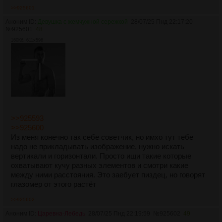
>>925601
Аноним ID:
Девушка с жемчужной сережкой
28/07/25 Пнд 22:17:20
№
925601
48
160Кб, 611x596
>>925593
>>925600
Из меня конечно так себе советчик, но имхо тут тебе
надо не прикладывать изображение, нужно искать
вертикали и горизонтали. Просто ищи такие которые
охватывают кучу разных элементов и смотри какие
между ними расстояния. Это заебует пиздец, но говорят
глазомер от этого растёт
>>925602
Аноним ID:
Царевна-Лебедь
28/07/25 Пнд 22:19:59
№
925602
49