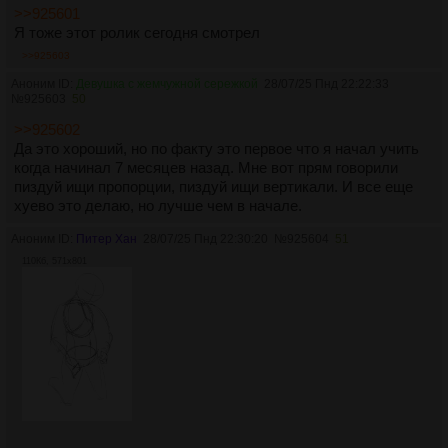
>>925601
Я тоже этот ролик сегодня смотрел
>>925603
Аноним ID:
Девушка с жемчужной сережкой
28/07/25 Пнд 22:22:33
№
925603
50
>>925602
Да это хороший, но по факту это первое что я начал учить
когда начинал 7 месяцев назад. Мне вот прям говорили
пиздуй ищи пропорции, пиздуй ищи вертикали. И все еще
хуево это делаю, но лучше чем в начале.
Аноним ID:
Питер Хан
28/07/25 Пнд 22:30:20
№
925604
51
110Кб, 571x801