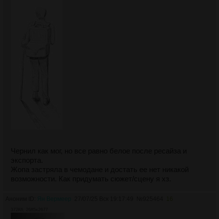
Чернил как мог, но все равно белое после ресайза и
экспорта.
Жопа застряла в чемодане и достать ее нет никакой
возможности. Как придумать сюжет/сцену я хз.
Аноним ID:
Ян Вермеер
27/07/25 Вск 19:17:49
№
925464
16
372Кб, 2685x2677