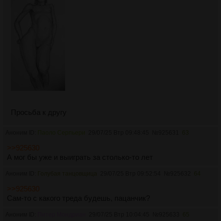
Просьба к другу
Аноним ID:
Паоло Серпьери
29/07/25 Втр 09:48:45
№
925631
63
>>925630
А мог бы уже и выиграть за столько-то лет
Аноним ID:
Голубая танцовщица
29/07/25 Втр 09:52:54
№
925632
64
>>925630
Сам-то с какого треда будешь, пацанчик?
Аноним ID:
Питер Мондриан
29/07/25 Втр 10:04:45
№
925633
65