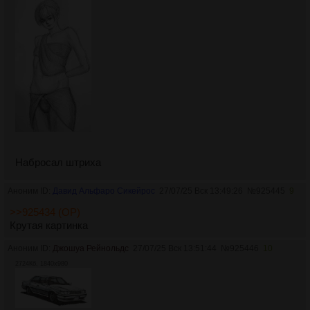
Набросал штриха
Аноним ID:
Давид Альфаро Сикейрос
27/07/25 Вск 13:49:26
№
925445
9
>>925434 (OP)
Крутая картинка
Аноним ID:
Джошуа Рейнольдс
27/07/25 Вск 13:51:44
№
925446
10
2724Кб, 1840x980