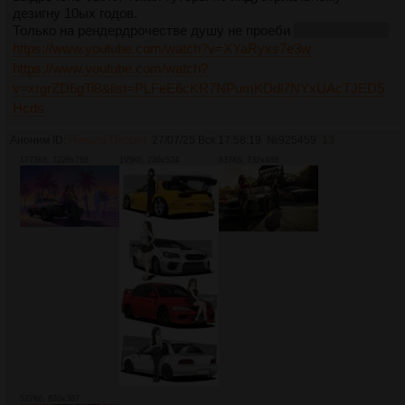
дезигну 10ых годов.
Только на рендердрочестве душу не проеби
а то пизды дам
https://www.youtube.com/watch?v=XYaRyxs7e3w
https://www.youtube.com/watch?
v=xrgrZD6gTi8&list=PLFeE6cKR7NPumKDdl7NYxUAcTJED5
Hcds
Аноним ID:
Никола Пуссен
27/07/25 Вск 17:58:19
№
925459
13
1773Кб, 1226x768
195Кб, 236x524
837Кб, 732x488
527Кб, 620x387