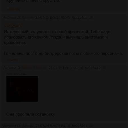
Кручение спины с хрустом.
>>925469
Аноним ID:
Цезарь
27/07/25 Вск 20:05:45
№
925469
18
>>925467
Интересный получился с новой прической. Тебе надо
порисовать его качком, тогда и выучишь анатомию и
пропорции.
Го челенш по 3 бодибилдерские позы любимого персонажа.
>>925501
Аноним ID:
Майкл Хэмптон
27/07/25 Вск 20:22:16
№
925472
19
29Кб, 1280x1044
Она проспала остановку
Аноним ID:
Цезарь
27/07/25 Вск 22:04:14
№
925491
20