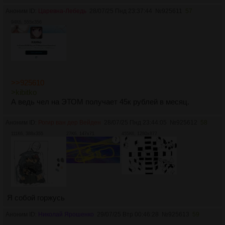
Аноним ID:
Царевна-Лебедь
28/07/25 Пнд 23:37:44
№
925611
57
94Кб, 555x356
>>925610
>kibitko
А ведь чел на ЭТОМ получает 45к рублей в месяц.
Аноним ID:
Рогир ван дер Вейден
28/07/25 Пнд 23:44:05
№
925612
58
111Кб, 388x355
27Кб, 147x71
455Кб, 1280x877
Я собой горжусь
Аноним ID:
Николай Ярошенко
29/07/25 Втр 00:46:28
№
925613
59