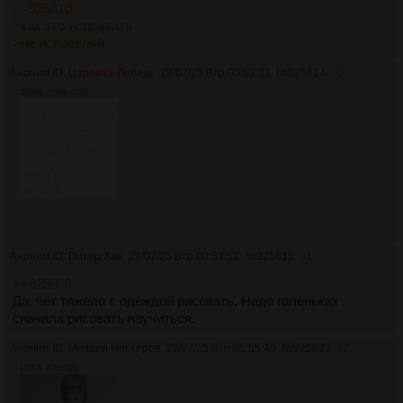
>>925610
>как это исправить
>не исправляй
Аноним ID:
Царевна-Лебедь
29/07/25 Втр 00:53:21
№
925614
60
368Кб, 2048x2048
Аноним ID:
Питер Хан
29/07/25 Втр 00:53:52
№
925615
61
>>925608
Да, чёт тяжело с одеждой рисовать. Надо голеньких
сначала рисовать научиться.
Аноним ID:
Михаил Нестеров
29/07/25 Втр 05:55:45
№
925623
62
111Кб, 406x800