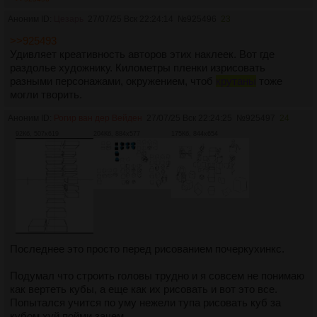
Аноним ID:
Цезарь
27/07/25 Вск 22:24:14
№
925496
23
>>925493
Удивляет креативность авторов этих наклеек. Вот где
раздолье художнику. Километры пленки изрисовать
разными персонажами, окружением, чтоб
крутаны
тоже
могли творить.
Аноним ID:
Рогир ван дер Вейден
27/07/25 Вск 22:24:25
№
925497
24
92Кб, 507x619
204Кб, 884x577
175Кб, 844x654
Последнее это просто перед рисованием почеркухинкс.
Подумал что строить головы трудно и я совсем не понимаю
как вертеть кубы, а еще как их рисовать и вот это все.
Попытался учится по уму нежели тупа рисовать куб за
кубом хуй пойми зачем.