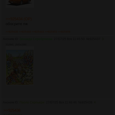
>>925434 (OP)
обосрите пж
>>925438
>>925440
>>925443
>>925453
>>925459
Аноним ID:
Зинаида Серебрякова
27/07/25 Вск 11:45:50
№
925437
3
3529Кб, 1845x2560
Аноним ID:
Паоло Серпьери
27/07/25 Вск 11:46:46
№
925438
4
>>925436