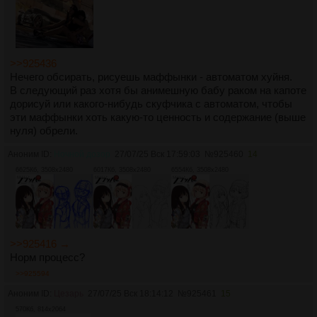
>>925436
Нечего обсирать, рисуешь маффынки - автоматом хуйня.
В следующий раз хотя бы анимешную бабу раком на капоте
дорисуй или какого-нибудь скуфчика с автоматом, чтобы
эти маффынки хоть какую-то ценность и содержание (выше
нуля) обрели.
Аноним ID:
Ночной дозор
27/07/25 Вск 17:59:03
№
925460
14
6625Кб, 3508x2480
6017Кб, 3508x2480
6554Кб, 3508x2480
>>925416 →
Норм процесс?
>>925594
Аноним ID:
Цезарь
27/07/25 Вск 18:14:12
№
925461
15
570Кб, 814x2064