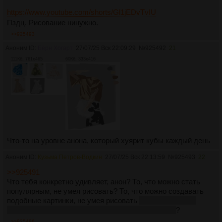
https://www.youtube.com/shorts/Gl1jEDvTvIU
Пздц. Рисование нинужно.
>>925493
Аноним ID:
Бёрн Хогарт
27/07/25 Вск 22:09:29
№
925492
21
111Кб, 761x465
60Кб, 333x416
Что-то на уровне анона, который хуярит кубы каждый день
Аноним ID:
Кузьма Петров-Водкин
27/07/25 Вск 22:13:59
№
925493
22
>>925491
Что тебя конкретно удивляет, анон? То, что можно стать
популярным, не умея рисовать? То, что можно создавать
подобные картинки, не умея рисовать
с аи можно даже
безруким быть, воспроизводя подобный уровень
?
>>925496