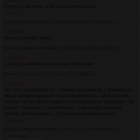
>обосрите
Сначала заслужи, чтоб было за что срать
>>925441
Аноним ID:
Михаил Врубель
27/07/25 Вск 11:55:52
№
925440
5
>>925436
Очень красиво, пидор
Аноним ID:
Джошуа Рейнольдс
27/07/25 Вск 11:58:01
№
925441
6
>>925438
я незаслуживаю ничего кроме порицания
Аноним ID:
Цезарь
27/07/25 Вск 13:12:07
№
925443
7
>>925436
Вот эта насыщенность с темным оранжевым, с бликами по
верху двери и крыльев очень понравилась, прям глазной
оргазм. Но потом она кажется слишком резко пропадает. Ну
и капот темноват и однообразен. У него ведь сложная
форма, должен играть. А в целом хороший рисунок.
>>925446
Аноним ID:
Михаил Нестеров
27/07/25 Вск 13:20:08
№
925444
8
125Кб, 450x800