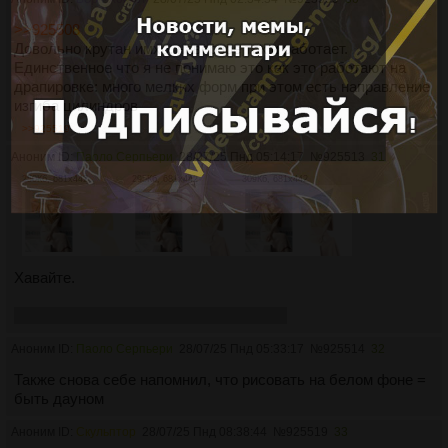
>>925508
Довольно крутан имхо, наверное так и работает.
Единственное что я не понимаю это как это работают на
драпировке: много мелких форм при этом есть направление
изгиба цилиндров
>>925519
Аноним ID:
Паоло Серпьери
28/07/25 Пнд 05:14:17
№
925513
31
250Кб, 681x442
295Кб, 681x442
309Кб, 681x442
Хавайте.
Вы бы знали, какое там всратое ебало.
Аноним ID:
Паоло Серпьери
28/07/25 Пнд 05:33:17
№
925514
32
Также снова себе напомнил, что рисовать на белом фоне =
быть дауном
Аноним ID:
Скульптор
28/07/25 Пнд 08:38:44
№
925519
33