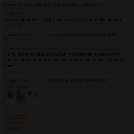
Аноним ID:
Питер Хан
28/07/25 Пнд 22:35:17
№
925606
53
>>925604
Ладно оно всё выглядит как будто я это из жопы насрал
>>925608
Аноним ID:
Девушка с жемчужной сережкой
28/07/25 Пнд 22:39:45
№
925608
54
>>925606
Ну ты все пропорции проебал, у тебя руки в разогнутом
состоянии до коленей достают, а ноги короче рук. Пробуй
еще
>>925615
Аноним ID:
Бёрн Хогарт
28/07/25 Пнд 23:04:57
№
925609
55
262Кб, 1279x574
>>925572
>>925573
харош