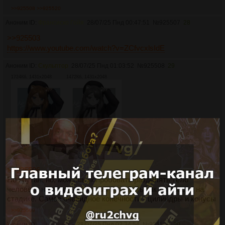
>>925508
>>925520
Аноним ID:
Франсиско Гойя
28/07/25 Пнд 00:47:51
№
925507
28
>>925503
https://www.youtube.com/watch?v=ZCfvcxlsIdE
Аноним ID:
Скульптор
28/07/25 Пнд 01:03:52
№
925508
29
1724Кб, 1431x2048
1472Кб, 1431x2048
>>925506
Не крутан, но, можешь попробовать разделять тело
человека на простые фигуры и красить как ты красил на
стадике. Самое очевидное конечности - цилиндры и конусы
>>925509
Аноним ID:
Бёрн Хогарт
28/07/25 Пнд 02:34:54
№
925509
30