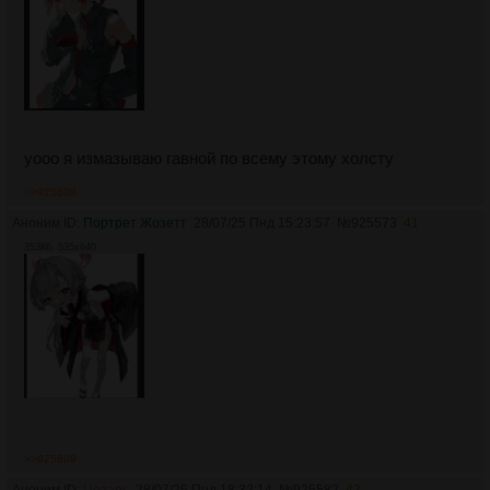
уооо я измазываю гавной по всему этому холсту
>>925609
Аноним ID:
Портрет Жозетт
28/07/25 Пнд 15:23:57
№
925573
41
353Кб, 535x640
>>925609