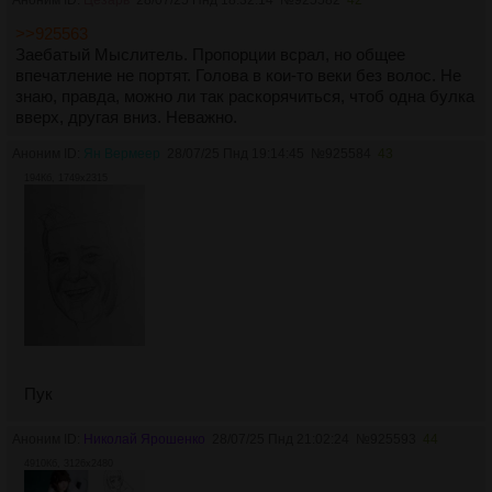
Аноним ID:
Цезарь
28/07/25 Пнд 18:32:14
№
925582
42
>>925563
Заебатый Мыслитель. Пропорции всрал, но общее
впечатление не портят. Голова в кои-то веки без волос. Не
знаю, правда, можно ли так раскорячиться, чтоб одна булка
вверх, другая вниз. Неважно.
Аноним ID:
Ян Вермеер
28/07/25 Пнд 19:14:45
№
925584
43
194Кб, 1749x2315
Пук
Аноним ID:
Николай Ярошенко
28/07/25 Пнд 21:02:24
№
925593
44
4910Кб, 3126x2480