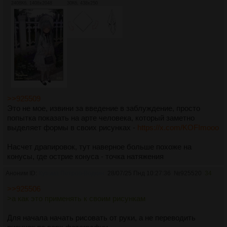
2408Кб, 1408x2048
30Кб, 438x250
>>925509
Это не мое, извини за введение в заблуждение, просто
попытка показать на арте человека, который заметно
выделяет формы в своих рисунках -
https://x.com/KOFImooo
Насчет драпировок, тут наверное больше похоже на
конусы, где острие конуса - точка натяжения
Аноним ID:
Кузьма Петров-Водкин
28/07/25 Пнд 10:27:36
№
925520
34
>>925506
>а как это применять к своим рисункам
Для начала начать рисовать от руки, а не переводить