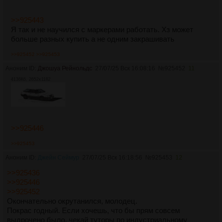
>>925443
Я так и не научился с маркерами работать. Хз может
больше разных купить а не одним закрашивать
>>925452
>>925453
Аноним ID:
Джошуа Рейнольдс
27/07/25 Вск 16:08:16
№
925452
11
4136Кб, 2652x1182
>>925446
>>925453
Аноним ID:
Джейн Сеймур
27/07/25 Вск 16:18:56
№
925453
12
>>925436
>>925446
>>925452
Окончательно окрутанился, молодец.
Покрас годный. Если хочешь, что бы прям совсем
выдрочено было, чекай туторы по индустриальному