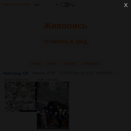
Главная
Настройки
Живопись
Ответить в тред
Назад
Вниз
Каталог
Обновить
Нуботред 120
Аноним
# OP
27/07/25 Вск 11:26:03
№
925434
1
5063Кб, 4000x3758
189Кб, 726x1085