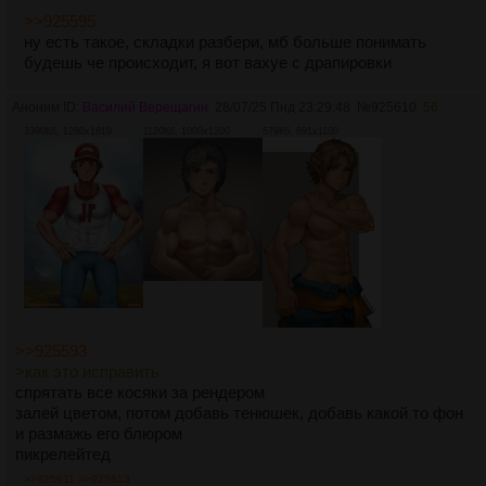
>>925595
ну есть такое, складки разбери, мб больше понимать
будешь че происходит, я вот вахуе с драпировки
Аноним ID:
Василий Верещагин
28/07/25 Пнд 23:29:48
№
925610
56
3390Кб, 1280x1819
1120Кб, 1000x1200
579Кб, 691x1100
>>925593
>как это исправить
спрятать все косяки за рендером
залей цветом, потом добавь тенюшек, добавь какой то фон
и размажь его блюром
пикрелейтед
>>925611
>>925613