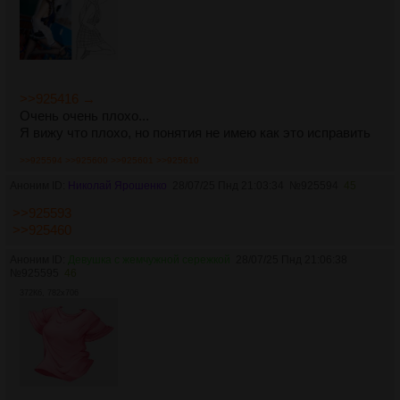
>>925416 →
Очень очень плохо...
Я вижу что плохо, но понятия не имею как это исправить
>>925594
>>925600
>>925601
>>925610
Аноним ID:
Николай Ярошенко
28/07/25 Пнд 21:03:34
№
925594
45
>>925593
>>925460
Аноним ID:
Девушка с жемчужной сережкой
28/07/25 Пнд 21:06:38
№
925595
46
372Кб, 782x706