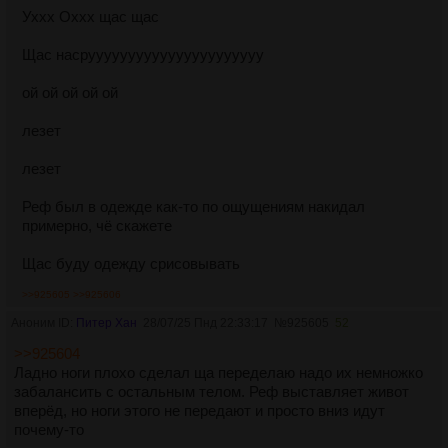
Уххх Оххх щас щас
Щас насруууууууууууууууууууууу
ой ой ой ой ой
лезет
лезет
Реф был в одежде как-то по ощущениям накидал
примерно, чё скажете
Щас буду одежду срисовывать
>>925605
>>925606
Аноним ID:
Питер Хан
28/07/25 Пнд 22:33:17
№
925605
52
>>925604
Ладно ноги плохо сделал ща переделаю надо их немножко
забалансить с остальным телом. Реф выставляет живот
вперёд, но ноги этого не передают и просто вниз идут
почему-то