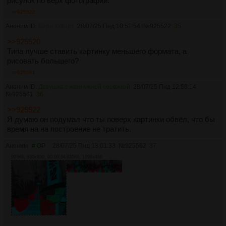
рисунок по верх фотографии.
>>925522
Аноним ID:
Бёрн Хогарт
28/07/25 Пнд 10:51:54
№
925522
35
>>925520
Типа лучше ставить картинку меньшего формата, а
рисовать большего?
>>925561
Аноним ID:
Девушка с жемчужной сережкой
28/07/25 Пнд 12:58:14
№
925561
36
>>925522
Я думаю он подумал что ты поверх картинки обвёл, что бы
время на на построение не тратить.
Аноним
# OP
28/07/25 Пнд 13:01:33
№
925562
37
903Кб, 930x930, 00:00:04
835Кб, 1998x468