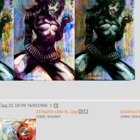
 Срд 21:18:09
№
921966
3
2376a255-c39e-4[...].jpg
0043d4e2-ffa
216Кб, 923x864
144Кб, 554x