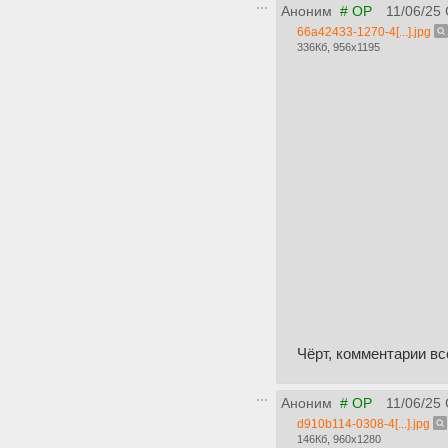
Аноним
# OP
11/06/25
66a42433-1270-4[...].jpg
336Кб, 956x1195
Чёрт, комментарии вс
Аноним
# OP
11/06/25
d910b114-0308-4[...].jpg
146Кб, 960x1280