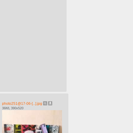
photo251@17-06-[...].jpg
36Кб, 390x520