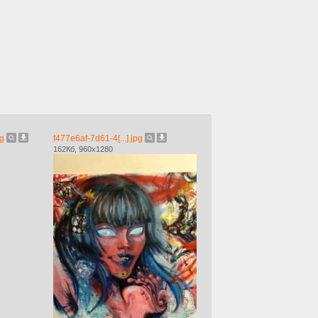
pg
f477e6af-7d61-4[...].jpg
162Кб, 960x1280