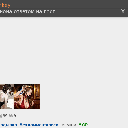
99
9
ладывал. Без комментариев
Аноним
# OP