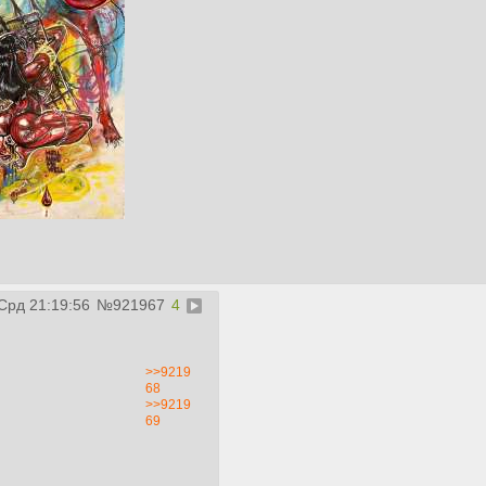
 Срд 21:19:56
№
921967
4
>>9219
68
>>9219
69