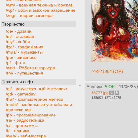
/wm/ - военная техника и оружие
/wp/ - обои и высокое разрешение
/zog/ - теории заговора
Творчество
/de/ - дизайн
/di/ - столовая
/diy/ - хобби
/izd/ - графомания
/mus/ - музыканты
/pa/ - живопись
/p/ - фото
/wrk/ - РАБота и карьера
>>921964 (OP)
/trv/ - путешествия
Техника и софт
Аноним
# OP
11/06/25
/ai/ - искусственный интеллект
56777.jpg
/gd/ - gamedev
1386Кб, 1271x1275
/hw/ - компьютерное железо
/mobi/ - мобильные устройства и
приложения
/pr/ - программирование
/ra/ - радиотехника
/s/ - программы
/t/ - техника
/web/ - веб-мастера