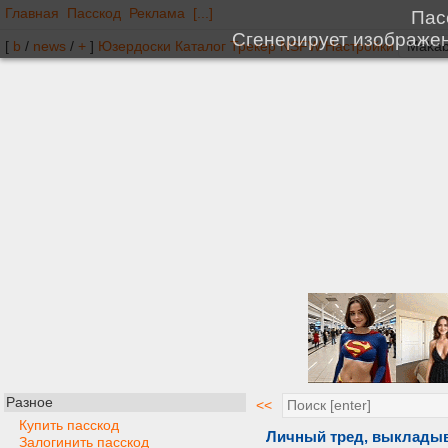
Главная
Пасскод
Реклама
[...]
[
b
/
news
/
+
]
Юзердоски
Каталог
Трекер
NSFW
Настройки
Разное
<<
Купить пасскод
Личный тред, выкладыв
Залогинить пасскод