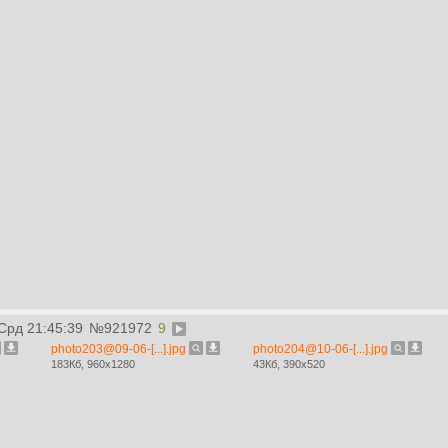
 Срд 21:45:39
№
921972
9
photo203@09-06-[...].jpg
photo204@10-06-[...].jpg
183Кб, 960x1280
43Кб, 390x520