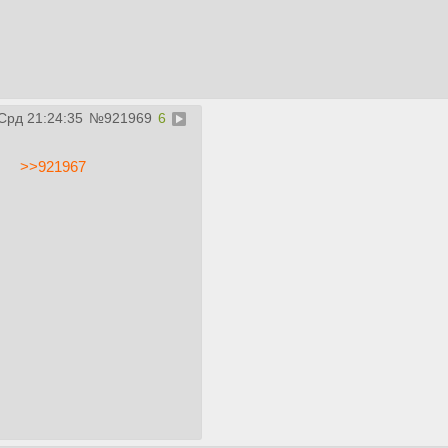
 Срд 21:24:35
№
921969
6
>>921967