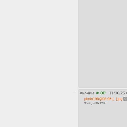
Аноним
# OP
11/06/25
photo198@08-06-[...].jpg
95Кб, 960x1280