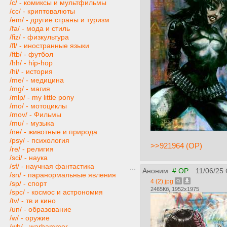
/c/ - комиксы и мультфильмы
/cc/ - криптовалюты
/em/ - другие страны и туризм
/fa/ - мода и стиль
/fiz/ - физкультура
/fl/ - иностранные языки
/ftb/ - футбол
/hh/ - hip-hop
/hi/ - история
/me/ - медицина
/mg/ - магия
/mlp/ - my little pony
/mo/ - мотоциклы
/mov/ - Фильмы
/mu/ - музыка
/ne/ - животные и природа
/psy/ - психология
>>921964 (OP)
/re/ - религия
/sci/ - наука
/sf/ - научная фантастика
Аноним
# OP
11/06/25
/sn/ - паранормальные явления
4 (2).jpg
/sp/ - спорт
2465Кб, 1952x1975
/spc/ - космос и астрономия
/tv/ - тв и кино
/un/ - образование
/w/ - оружие
/wh/ - warhammer