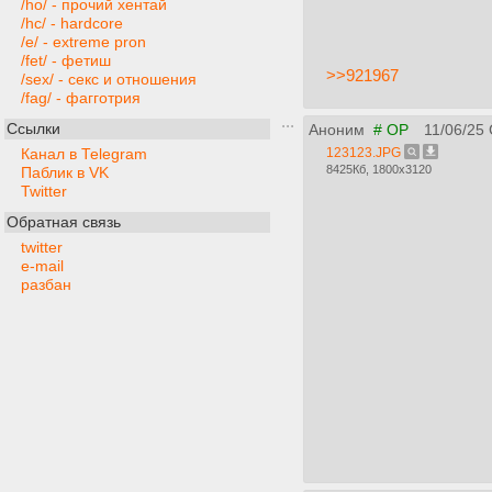
/ho/ - прочий хентай
/hc/ - hardcore
/e/ - extreme pron
/fet/ - фетиш
>>921967
/sex/ - секс и отношения
/fag/ - фагготрия
Ссылки
Аноним
# OP
11/06/25
123123.JPG
Канал в Telegram
8425Кб, 1800x3120
Паблик в VK
Twitter
Обратная связь
twitter
e-mail
разбан