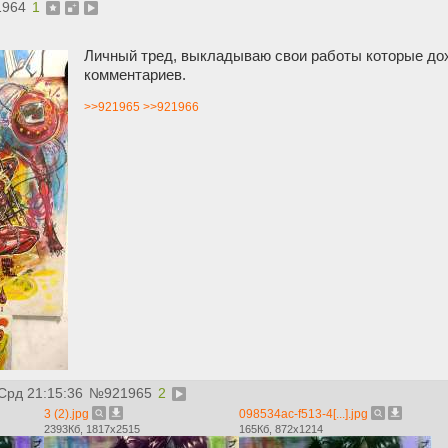
1964
1
Личный тред, выкладываю свои работы которые дох
комментариев.
>>921965
>>921966
 Срд 21:15:36
№
921965
2
3 (2).jpg
098534ac-f513-4[...].jpg
2393Кб, 1817x2515
165Кб, 872x1214