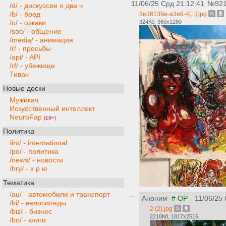
11/06/25 Срд 21:12:41
№
92
/d/ - дискуссии о два.ч
/b/ - бред
3e36139e-a3e6-4[...].jpg
324Кб, 960x1280
/o/ - оэкаки
/soc/ - общение
/media/ - анимация
/r/ - просьбы
/api/ - API
/rf/ - убежище
Тивач
Новые доски
Мужикач
Искусственный интеллект
NeuroFap
(18+)
Политика
/int/ - international
/po/ - политика
/news/ - новости
/hry/ - х р ю
Тематика
/au/ - автомобили и транспорт
Аноним
# OP
11/06/25
/bi/ - велосипеды
2 (2).jpg
/biz/ - бизнес
2218Кб, 1817x2515
/bo/ - книги