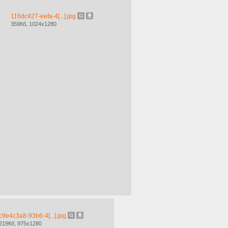
116dc427-eefa-4[...].jpg
359Кб, 1024x1280
c9e4c3a8-93b6-4[...].jpg
219Кб, 975x1280