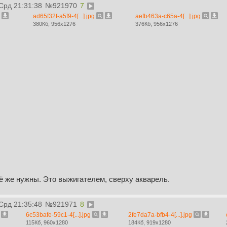
 Срд 21:31:38
№
921970
7
ad65f32f-a5f9-4[...].jpg
aefb463a-c65a-4[...].jpg
380Кб, 956x1276
376Кб, 956x1276
ё же нужны. Это выжигателем, сверху акварель.
 Срд 21:35:48
№
921971
8
6c53bafe-59c1-4[...].jpg
2fe7da7a-bfb4-4[...].jpg
115Кб, 960x1280
184Кб, 919x1280