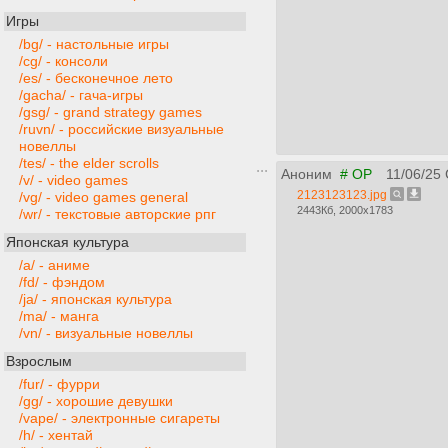
Игры
/bg/ - настольные игры
/cg/ - консоли
/es/ - бесконечное лето
/gacha/ - гача-игры
/gsg/ - grand strategy games
/ruvn/ - российские визуальные
новеллы
/tes/ - the elder scrolls
Аноним
# OP
11/06/25
/v/ - video games
2123123123.jpg
/vg/ - video games general
2443Кб, 2000x1783
/wr/ - текстовые авторские рпг
Японская культура
/a/ - аниме
/fd/ - фэндом
/ja/ - японская культура
/ma/ - манга
/vn/ - визуальные новеллы
Взрослым
/fur/ - фурри
/gg/ - хорошие девушки
/vape/ - электронные сигареты
/h/ - хентай