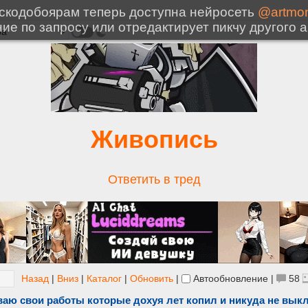
Живопись
Ответить в тред
Назад
|
Вниз
|
Каталог
|
Обновить
|
Автообновление
|
58
аю свои работы которые дохуя лет копил и никуда не вык