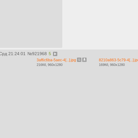
 Срд 21:24:01
№
921968
5
3af6c6ba-5aec-4[...].jpg
8210a863-5c79-4[...].j
216Кб, 960x1280
169Кб, 960x1280