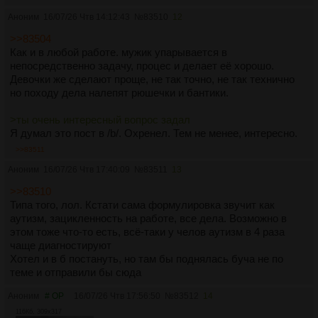
происходит на холсте 80% времени, даже сама художница
Аноним
16/07/26 Чтв 14:12:43
№
83510
12
не знает какой именно будет результат — он складывается
из локальных решений сразу после скетча. External
>>83504
cognition. У челов такого сильно меньше в среднем
Как и в любой работе. мужик упарывается в
непосредственно задачу, процес и делает её хорошо.
Короче, да. Умные мысли преследуют, но нужно больше
Девочки же сделают проще, не так точно, не так технично
мнения со стороны
но походу дела налепят рюшечки и бантики.
>ты очень интересный вопрос задал
Я думал это пост в /b/. Охренел. Тем не менее, интересно.
>>83511
Аноним
16/07/26 Чтв 17:40:09
№
83511
13
>>83510
Типа того, лол. Кстати сама формулировка звучит как
аутизм, зацикленность на работе, все дела. Возможно в
этом тоже что-то есть, всё-таки у челов аутизм в 4 раза
чаще диагностируют
Хотел и в б постануть, но там бы поднялась буча не по
теме и отправили бы сюда
Аноним
# OP
16/07/26 Чтв 17:56:50
№
83512
14
116Кб, 309x317