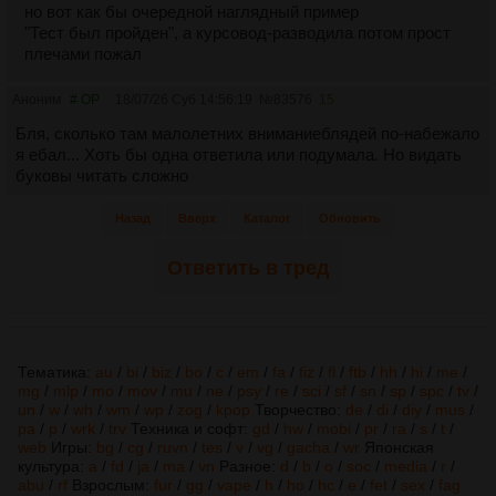
но вот как бы очередной наглядный пример
"Тест был пройден", а курсовод-разводила потом прост
плечами пожал
Аноним
# OP
18/07/26 Суб 14:56:19
№
83576
15
Бля, сколько там малолетних вниманиеблядей по-набежало
я ебал... Хоть бы одна ответила или подумала. Но видать
буковы читать сложно
Назад
Вверх
Каталог
Обновить
Ответить в тред
Тематика:
au
/
bi
/
biz
/
bo
/
c
/
em
/
fa
/
fiz
/
fl
/
ftb
/
hh
/
hi
/
me
/
mg
/
mlp
/
mo
/
mov
/
mu
/
ne
/
psy
/
re
/
sci
/
sf
/
sn
/
sp
/
spc
/
tv
/
un
/
w
/
wh
/
wm
/
wp
/
zog
/
kpop
Творчество:
de
/
di
/
diy
/
mus
/
pa
/
p
/
wrk
/
trv
Техника и софт:
gd
/
hw
/
mobi
/
pr
/
ra
/
s
/
t
/
web
Игры:
bg
/
cg
/
ruvn
/
tes
/
v
/
vg
/
gacha
/
wr
Японская
культура:
a
/
fd
/
ja
/
ma
/
vn
Разное:
d
/
b
/
o
/
soc
/
media
/
r
/
abu
/
rf
Взрослым:
fur
/
gg
/
vape
/
h
/
ho
/
hc
/
e
/
fet
/
sex
/
fag