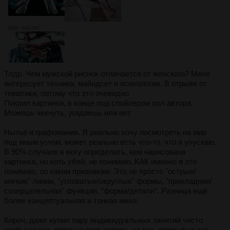
55Кб, 640x360
Тлдр. Чем мужской риснок отличается от женского? Меня
интересует техника, майндсет и психология. В отрыве от
тематики, потому что это очевидно
Пикрил картинки, в конце под спойлером пол автора.
Можешь чекнуть, угадаешь или нет
Нытьё и графомания. Я реально хочу посмотреть на мир
под иным углом, может реально есть что-то, что я упускаю.
В 90% случаев я могу определить, кем нарисована
картинка, но хоть убей, не понимаю, КАК именно я это
понимаю, по каким признакам. Это не просто "острые/
мягкие" линии, "угловатые/округлые" формы, "прикладная/
созерцательная" функция, "форма/детали". Разница ещё
более концептуальная и тонкая имхо.
Короч, даже купил пару индивидуальных занятий чисто
чтобы узнать ответ на этот вопрос, но все, промытые как