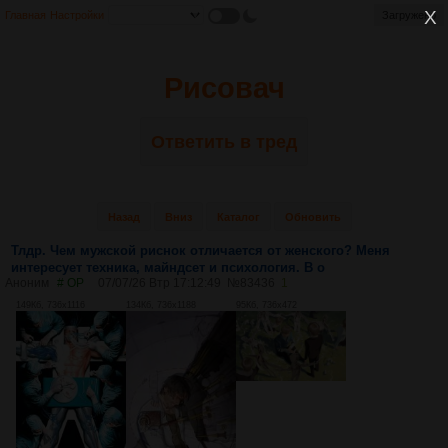
Главная
Настройки
Рисовач
Ответить в тред
Назад
Вниз
Каталог
Обновить
Тлдр. Чем мужской риснок отличается от женского? Меня
интересует техника, майндсет и психология. В о
Аноним
# OP
07/07/26 Втр 17:12:49
№
83436
1
149Кб, 736x1116
134Кб, 736x1188
95Кб, 736x472