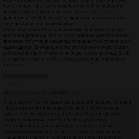
один, твердят "Да, такого вопроса мне ещё не задавали,
никогда даже не думали об этом! Может это ТЫ нас
просветишь? Забей, рисуй что нравится, но рисуешь ты,
конечно, хуёво, вот, купи мой курс."
Короч база, ебашатся с соломенным чучелом и считают
себя победителями. Или я хз, это реально уже глобальная
проблема отсутствия междисциплинарности и страха одних
задеть других. В очередной раз заставляют почувствовать
себя слабоумным. Я просто не знаю, насколько надо быть
слепыми и тупыми, чтобы не видеть разницы или верить,
что её нет.
1 - м, 2 - ж, 3 - ж, 4 - м
>>83494
Аноним
07/07/26 Втр 20:52:09
№
83438
2
Люди рисуют то, что нравится, а средний продукт, который
нравится конкретной кагорте разный. Любой пиарщик
скажет, что нужно делать, чтобы какой-то конкретной
аудитории заходил тот или инной медиа продукт.
Если как-нибудь целевой продукт западёт в душу
художнику/художнице, то он будет подсознательно его
копировать и если ты чувствуешь отголоски продукта,