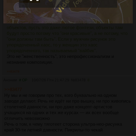
>>83450
>Женщины реже задумываются над физичностью
объектов, пусть это даже лютое фэнтези, объекты там
будут просто потому что "они красивые", а не потому, что
"они должны там быть". Если у мужчин рисунок это
упорядоченный хаос, то у женщин это хаос
упорядоченного, так называемый "вайбик".
Это не "женственность", это непрофессионализм и
незнание композиции.
>>83478
Аноним
# OP
10/07/26 Птн 21:47:29
№
83478
8
>>83477
Ну мы и не говорим про тех, кого буквально на одном
заводе делают. Речь не идёт ни про вышку, ни про живопись
столетней давности, ни про даже концепт-артистов
учащихся на одних и тех же курсах — их всех вообще
отличить невозможно
Речь о том, к чему тяготеет сторона ультра-нео-рисунка
край 30-ти летней давности. Пикрилы-то чекай