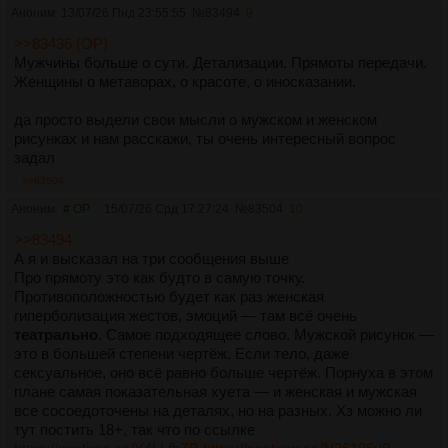
Аноним
13/07/26 Пнд 23:55:55
№
83494
9
>>83436 (OP)
Мужчины больше о сути. Детализации. Прямоты передачи.
Женщины о метаворах, о красоте, о иносказании.
да просто выдели свои мысли о мужском и женском
рисунках и нам расскажи, ты очень интересный вопрос
задал
>>83504
Аноним
# OP
15/07/26 Срд 17:27:24
№
83504
10
>>83494
А я и высказал на три сообщения выше
Про прямоту это как будто в самую точку.
Противоположностью будет как раз женская
гиперболизация жестов, эмоций — там всё очень
театрально
. Самое подходящее слово. Мужской рисунок —
это в большей степени чертёж. Если тело, даже
сексуальное, оно всё равно больше чертёж. Порнуха в этом
плане самая показательная хуета — и женская и мужская
все сосоедоточены на деталях, но на разных. Хз можно ли
тут постить 18+, так что по ссылке