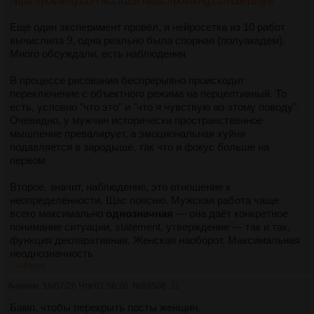
https://postimg.cc/Y4LLfhZB
https://postimg.cc/N26185y8
Ещё один эксперимент провёл, и нейросетка из 10 работ
вычислила 9, одна реально была спорная (полуакадем).
Много обсуждали, есть наблюдения
В процессе рисования беспрерывно происходит
переключение с объектного режима на перцептивный. То
есть, условно "что это" и "что я чувствую ао этому поводу".
Очевидно, у мужчин исторически пространственное
мышление превалирует, а эмоциональная хуйня
подавляется в зародыше, так что и фокус больше на
первом
Второе, значит, наблюдение, это отношение к
неопределённости. Щас поясню. Мужская работа чаще
всего максимально
однозначная
— она даёт конкретное
понимание ситуации, statement, утверждение — так и так,
функция декларативная. Женская наоборот. Максимальная
неоднозначность
>>83510
Третье наблюдение. У женщин гораздо чаще встречаются
Аноним
16/07/26 Чтв 01:56:26
№
83508
11
следы процесса. То есть буквально фокус на рандомных
штришках, текстурах и прочем. Как будто мышление
Бамп, чтобы перекрыть посты женщин.