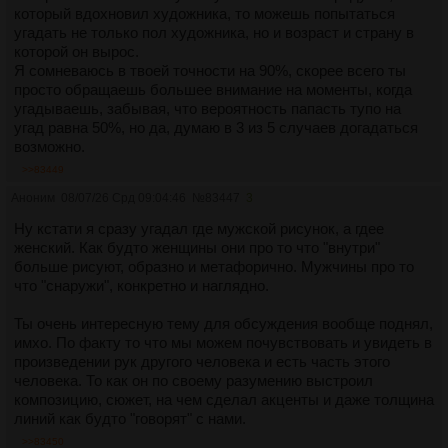
который вдохновил художника, то можешь попытаться
угадать не только пол художника, но и возраст и страну в
которой он вырос.
Я сомневаюсь в твоей точности на 90%, скорее всего ты
просто обращаешь большее внимание на моменты, когда
угадываешь, забывая, что вероятность папасть тупо на
угад равна 50%, но да, думаю в 3 из 5 случаев догадаться
возможно.
>>83449
Аноним
08/07/26 Срд 09:04:46
№
83447
3
Ну кстати я сразу угадал где мужской рисунок, а гдее
женский. Как будто женщины они про то что "внутри"
больше рисуют, образно и метафорично. Мужчины про то
что "снаружи", конкретно и наглядно.
Ты очень интересную тему для обсуждения вообще поднял,
имхо. По факту то что мы можем почувствовать и увидеть в
произведении рук другого человека и есть часть этого
человека. То как он по своему разумению выстроил
композицию, сюжет, на чем сделал акценты и даже толщина
линий как будто "говорят" с нами.
>>83450