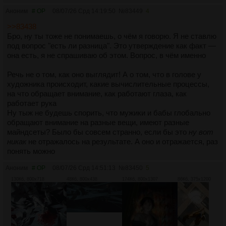
Аноним
# OP
08/07/26 Срд 14:19:50
№
83449
4
>>83438
Бро, ну ты тоже не понимаешь, о чём я говорю. Я не ставлю
под вопрос "есть ли разница". Это утверждение как факт —
она есть, я не спрашиваю об этом. Вопрос, в чём именно
Речь не о том, как оно выглядит! А о том, что в голове у
художника происходит, какие вычислительные процессы,
на что обращает внимание, как работают глаза, как
работает рука
Ну тыж не будешь спорить, что мужики и бабы глобально
обращают внимание на разные вещи, имеют разные
майндсеты? Было бы совсем странно, если бы это
ну вот
никак
не отражалось на результате. А оно и отражается, раз
понять можно
Аноним
# OP
08/07/26 Срд 14:51:13
№
83450
5
130Кб, 800x718
48Кб, 800x438
174Кб, 800x1307
86Кб, 375x1200