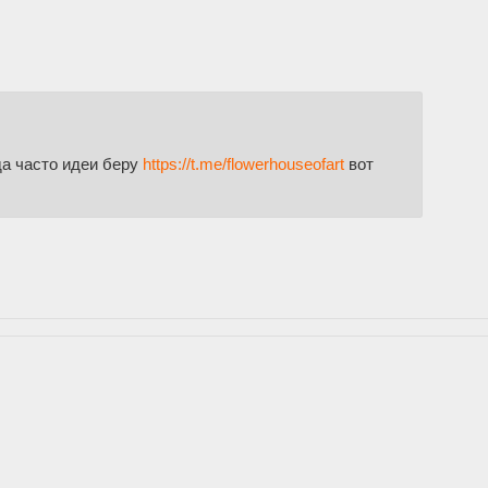
да часто идеи беру
https://t.me/flowerhouseofart
вот