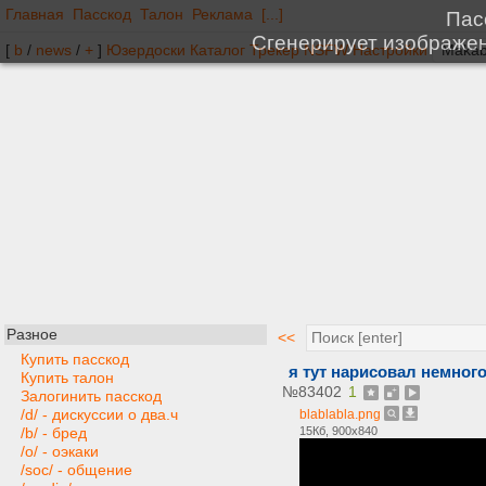
Главная
Пасскод
Талон
Реклама
[...]
[
b
/
news
/
+
]
Юзердоски
Каталог
Трекер
NSFW
Настройки
Разное
<<
Купить пасскод
я тут нарисовал немного
Купить талон
№
83402
1
Залогинить пасскод
/d/ - дискуссии о два.ч
blablabla.png
15Кб, 900x840
/b/ - бред
/o/ - оэкаки
/soc/ - общение