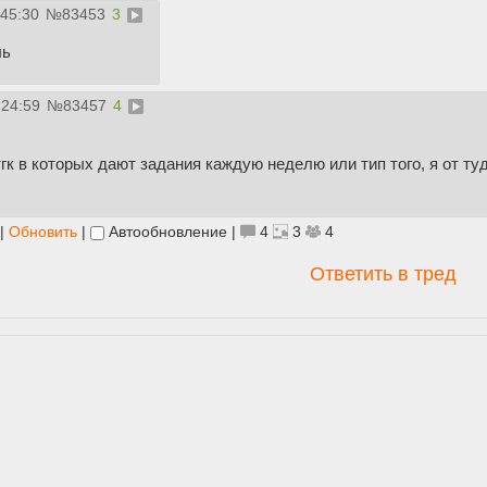
:45:30
№
83453
3
ль
:24:59
№
83457
4
гк в которых дают задания каждую неделю или тип того, я от ту
|
Обновить
|
Автообновление
|
4
3
4
Ответить в тред