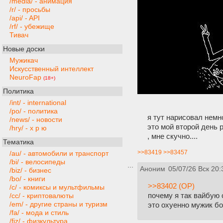
/media/ - анимация
/r/ - просьбы
/api/ - API
/rf/ - убежище
Тивач
Новые доски
Мужикач
Искусственный интеллект
NeuroFap
(18+)
Политика
/int/ - international
/po/ - политика
я тут нарисовал немн
/news/ - новости
это мой второй день р
/hry/ - х р ю
, мне скучно....
Тематика
>>83419
>>83457
/au/ - автомобили и транспорт
/bi/ - велосипеды
Аноним
05/07/26 Вск 20:
/biz/ - бизнес
/bo/ - книги
>>83402 (OP)
/c/ - комиксы и мультфильмы
почему я так вайбую 
/cc/ - криптовалюты
/em/ - другие страны и туризм
это охуенно мужик бо
/fa/ - мода и стиль
/fiz/ - физкультура