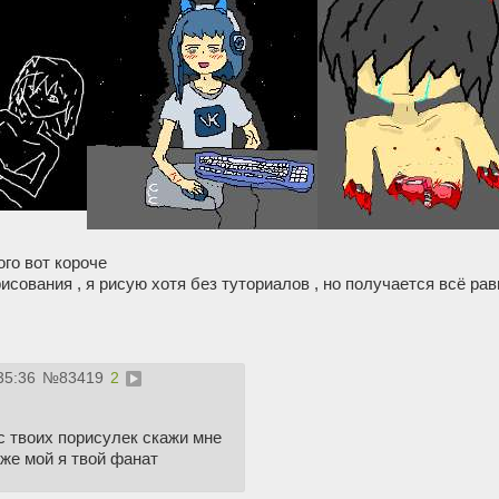
ого вот короче
исования , я рисую хотя без туториалов , но получается всё рав
35:36
№
83419
2
с твоих порисулек скажи мне
же мой я твой фанат