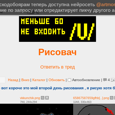
Рисовач
Ответить в тред
Назад
|
Вниз
|
Каталог
|
Обновить
|
Автообновление
|
4
 вот короче это мой второй день рисования , я рисую хотя б
vkkunchik.png
65867587659gfhb[...].png
7Кб, 244x294
11Кб, 330x463