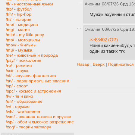
/fl/ - иностранные языки
Аноним
08/07/26 Срд 16
/ftb/ - футбол
Мужик,ахуенный сти
/hh/ - hip-hop
/hi/ - история
/me/ - медицина
Эмилия
08/07/26 Срд 19
/mg/ - магия
/mlp/ - my little pony
>>83402 (OP)
/mo/ - мотоциклы
/mov/ - Фильмы
Найди какие-нибудь т
/mu/ - музыка
один из таких тгк
/ne/ - животные и природа
/psy/ - психология
Назад
|
Вверх
|
Подписаться
/re/ - религия
/sci/ - наука
/sf/ - научная фантастика
/sn/ - паранормальные явления
/sp/ - спорт
/spc/ - космос и астрономия
/tv/ - тв и кино
/un/ - образование
/w/ - оружие
/wh/ - warhammer
/wm/ - военная техника и оружие
/wp/ - обои и высокое разрешение
/zog/ - теории заговора