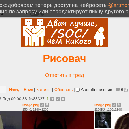
Рисовач
Ответить в тред
Назад
|
Вниз
|
Каталог
|
Обновить
|
Автообновление
|
6
6 Пнд 00:00:38
№
83327
1
image.png
image.png
153Кб, 1280x1280
1150Кб, 1280x1200