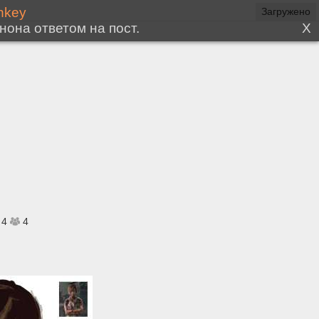
Загружено
4
4