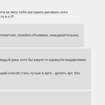
та не могу себя заставить рисовать хотя
тп и п :Р
непонятное, линейно-объемное, невыразительное.
о каждый день хотя бы какую-то каракулю выдавливаю
чший способ стать лучше в арте - делать арт, без