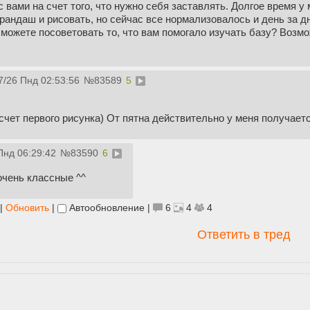
вами на счет того, что нужно себя заставлять. Долгое время у м
арандаш и рисовать, но сейчас все нормализовалось и день за 
 сможете посоветовать то, что вам помогало изучать базу? Возм
7/26 Пнд 02:53:56
№
83589
5
чет первого рисунка) От пятна действительно у меня получаетс
Пнд 06:29:42
№
83590
6
очень классные ^^
|
Обновить
|
Автообновление
|
6
4
4
Ответить в тред