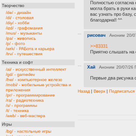
Полностью согласна с 
Творчество
могла брать в руки к
/de/ - дизайн
вас узнать про базу,
/di/ - столовая
благодарна!! ^^
/diy/ - хобби
/izd/ - графомания
/mus/ - музыканты
рисовач
Аноним
20/0
/pa/ - живопись
/p/ - фото
>>83331
/wrk/ - РАБота и карьера
Приятно слышать на с
/trv/ - путешествия
Техника и софт
Хай
Аноним
20/07/26 
/ai/ - искусственный интеллект
/gd/ - gamedev
Первые два рисунка 
/hw/ - компьютерное железо
/mobi/ - мобильные устройства и
приложения
Назад
|
Вверх
|
Подписаться
/pr/ - программирование
/ra/ - радиотехника
/s/ - программы
/t/ - техника
/web/ - веб-мастера
Игры
/bg/ - настольные игры