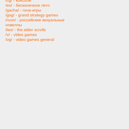
/cg/ - консоли
/es/ - бесконечное лето
/gacha/ - гача-игры
/gsg/ - grand strategy games
/ruvn/ - российские визуальные
новеллы
/tes/ - the elder scrolls
/v/ - video games
/vg/ - video games general
/wr/ - текстовые авторские рпг
Японская культура
/a/ - аниме
/fd/ - фэндом
/ja/ - японская культура
/ma/ - манга
/vn/ - визуальные новеллы
Взрослым
/fur/ - фурри
/gg/ - хорошие девушки
/vape/ - электронные сигареты
/h/ - хентай
/ho/ - прочий хентай
/hc/ - hardcore
/e/ - extreme pron
/fet/ - фетиш