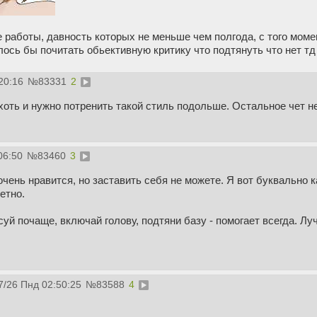
 работы, давность которых не меньше чем полгода, с того момен
лось бы почитать обьективную критику что подтянуть что нет тд 
20:16
№
83331
2
хоть и нужно потренить такой стиль подольше. Остальное чет 
06:50
№
83460
3
 очень нравится, но заставить себя не можете. Я вот буквальн
етно.
суй почаще, включай голову, подтяни базу - помогает всегда. Лу
7/26 Пнд 02:50:25
№
83588
4