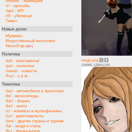
/media/ - анимация
/r/ - просьбы
/api/ - API
/rf/ - убежище
Тивач
Новые доски
Мужикач
Искусственный интеллект
NeuroFap
(18+)
Политика
image.png
/int/ - international
1340Кб, 1280x1249
/po/ - политика
/news/ - новости
/hry/ - х р ю
Тематика
/au/ - автомобили и транспорт
/bi/ - велосипеды
/biz/ - бизнес
/bo/ - книги
/c/ - комиксы и мультфильмы
/cc/ - криптовалюты
/em/ - другие страны и туризм
/fa/ - мода и стиль
/fiz/ - физкультура