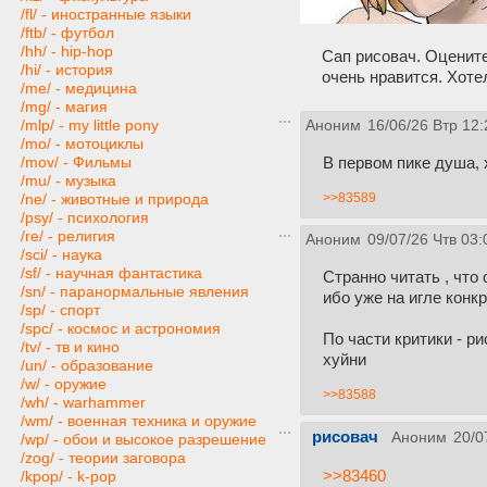
/fl/ - иностранные языки
/ftb/ - футбол
/hh/ - hip-hop
Сап рисовач. Оцените
/hi/ - история
очень нравится. Хоте
/me/ - медицина
/mg/ - магия
/mlp/ - my little pony
Аноним
16/06/26 Втр 12:
/mo/ - мотоциклы
В первом пике душа, 
/mov/ - Фильмы
/mu/ - музыка
>>83589
/ne/ - животные и природа
/psy/ - психология
/re/ - религия
Аноним
09/07/26 Чтв 03:
/sci/ - наука
/sf/ - научная фантастика
Странно читать , что
/sn/ - паранормальные явления
ибо уже на игле конкр
/sp/ - спорт
/spc/ - космос и астрономия
По части критики - ри
/tv/ - тв и кино
хуйни
/un/ - образование
/w/ - оружие
>>83588
/wh/ - warhammer
/wm/ - военная техника и оружие
рисовач
Аноним
20/0
/wp/ - обои и высокое разрешение
/zog/ - теории заговора
>>83460
/kpop/ - k-pop