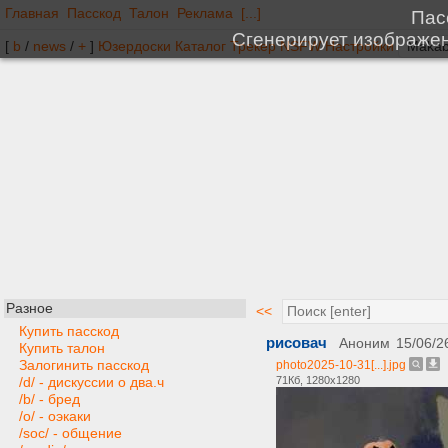
Главная
Пасскод
Талон
Реклама
[...]
[
b
/
news
/
+
]
Юзердоски
Каталог
Трекер
NSFW
Настройки
Разное
<<
Купить пасскод
рисовач
Аноним
15/06/2
Купить талон
Залогинить пасскод
photo2025-10-31[...].jpg
71Кб, 1280x1280
/d/ - дискуссии о два.ч
/b/ - бред
/o/ - оэкаки
/soc/ - общение