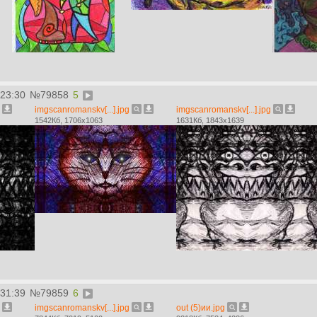
:23:30
№
79858
5
imgscanromanskv[...].jpg
imgscanromanskv[...].jpg
1542Кб, 1706x1063
1631Кб, 1843x1639
:31:39
№
79859
6
imgscanromanskv[...].jpg
out (5)ии.jpg