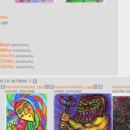
anskv
ь,тут
3fisqn
[РАСКРЫТЬ]
3f60op
[РАСКРЫТЬ]
PsNsvYo
[РАСКРЫТЬ]
uvCKHAs
[РАСКРЫТЬ]
2ES0VtXc
[РАСКРЫТЬ]
30:19
№
79846
4
imgscanromanskv[...].jpg
imgscanromanskv[...].jpg
imgscanroma
10347Кб, 3562x4906
2266Кб, 2225x1564
10417Кб, 51