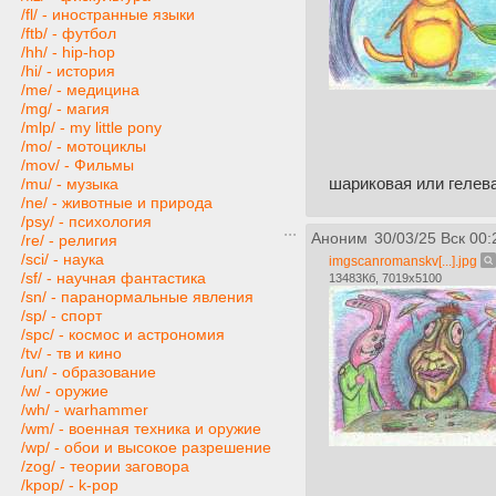
/fl/ - иностранные языки
/ftb/ - футбол
/hh/ - hip-hop
/hi/ - история
/me/ - медицина
/mg/ - магия
/mlp/ - my little pony
/mo/ - мотоциклы
/mov/ - Фильмы
шариковая или гелев
/mu/ - музыка
/ne/ - животные и природа
/psy/ - психология
Аноним
30/03/25 Вск 00:
/re/ - религия
/sci/ - наука
imgscanromanskv[...].jpg
/sf/ - научная фантастика
13483Кб, 7019x5100
/sn/ - паранормальные явления
/sp/ - спорт
/spc/ - космос и астрономия
/tv/ - тв и кино
/un/ - образование
/w/ - оружие
/wh/ - warhammer
/wm/ - военная техника и оружие
/wp/ - обои и высокое разрешение
/zog/ - теории заговора
/kpop/ - k-pop