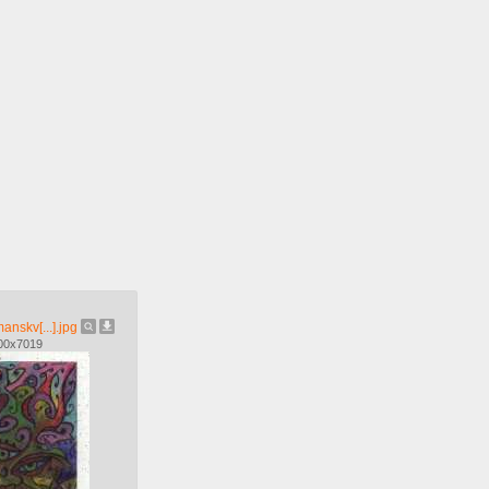
nskv[...].jpg
00x7019