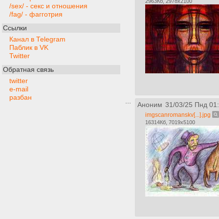
2963Кб, 2978x2100
/sex/ - секс и отношения
/fag/ - фагготрия
Ссылки
Канал в Telegram
Паблик в VK
Twitter
Обратная связь
twitter
e-mail
разбан
Аноним
31/03/25 Пнд 01
imgscanromanskv[...].jpg
16314Кб, 7019x5100