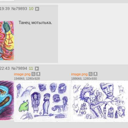
19:39
№
79893
10
Танец мотылька.
22:43
№
79894
11
image.png
image.png
1948Кб, 1280x928
1886Кб, 1280x930