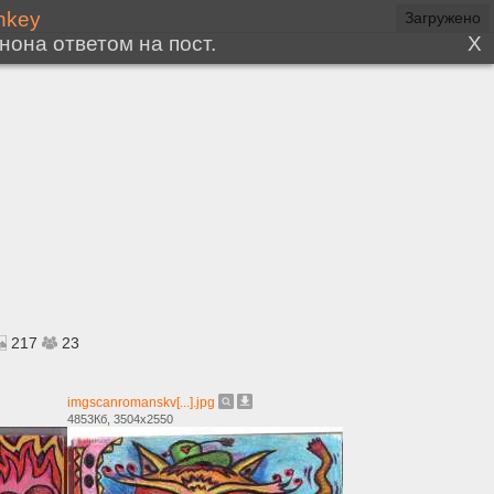
217
23
imgscanromanskv[...].jpg
4853Кб, 3504x2550