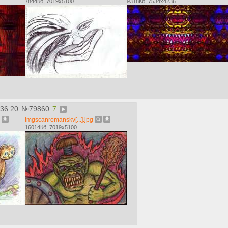
7844Кб, 7019x5100
9318Кб, 7534x4236
:36:20
№
79860
7
imgscanromanskv[...].jpg
16014Кб, 7019x5100