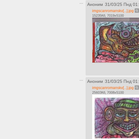
Аноним
31/03/25 Пнд 01
imgscanromanskv[...].jpg
15235Кб, 7019x5100
Аноним
31/03/25 Пнд 01
imgscanromanskv[...].jpg
25603Кб, 7008x5100