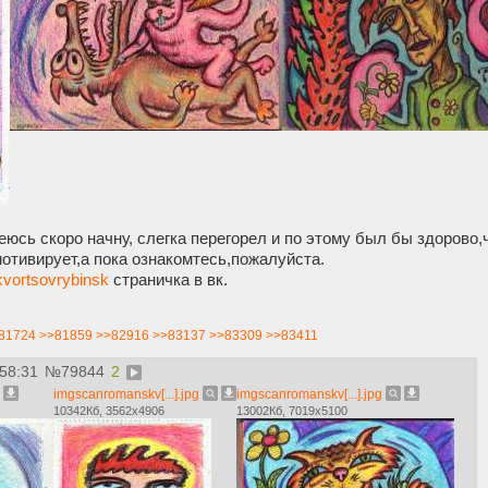
еюсь скоро начну, слегка перегорел и по этому был бы здорово
мотивирует,а пока ознакомтесь,пожалуйста.
kvortsovrybinsk
страничка в вк.
81724
>>81859
>>82916
>>83137
>>83309
>>83411
:58:31
№
79844
2
imgscanromanskv[...].jpg
imgscanromanskv[...].jpg
10342Кб, 3562x4906
13002Кб, 7019x5100