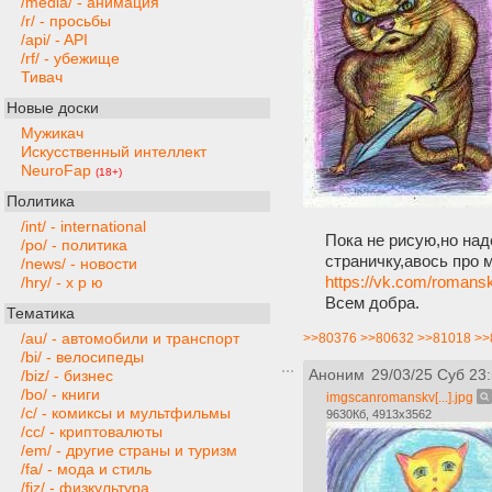
/media/ - анимация
/r/ - просьбы
/api/ - API
/rf/ - убежище
Тивач
Новые доски
Мужикач
Искусственный интеллект
NeuroFap
(18+)
Политика
/int/ - international
Пока не рисую,но над
/po/ - политика
страничку,авось про 
/news/ - новости
https://vk.com/romans
/hry/ - х р ю
Всем добра.
Тематика
/au/ - автомобили и транспорт
>>80376
>>80632
>>81018
>>
/bi/ - велосипеды
Аноним
29/03/25 Суб 23
/biz/ - бизнес
/bo/ - книги
imgscanromanskv[...].jpg
/c/ - комиксы и мультфильмы
9630Кб, 4913x3562
/cc/ - криптовалюты
/em/ - другие страны и туризм
/fa/ - мода и стиль
/fiz/ - физкультура