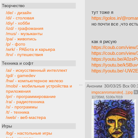
Творчество
тут тоже я
/de/ - дизайн
https://golos.in/@rom
/di/ - столовая
/diy/ - хобби
но почти все ,что ест
/izd/ - графомания
/mus/ - музыканты
/pa/ - живопись
как я рисую
/p/ - фото
https://coub.com/view/
/wrk/ - РАБота и карьера
https://coub.com/view/
/trv/ - путешествия
https://youtu.be/A0ze
Техника и софт
https://youtu.be/k5lB
/ai/ - искусственный интеллект
https://youtu.be/-UW
/gd/ - gamedev
/hw/ - компьютерное железо
/mobi/ - мобильные устройства и
Аноним
30/03/25 Вск 00:
приложения
imgscanromanskv[...].jpg
/pr/ - программирование
11735Кб, 5100x7019
/ra/ - радиотехника
/s/ - программы
/t/ - техника
/web/ - веб-мастера
Игры
/bg/ - настольные игры