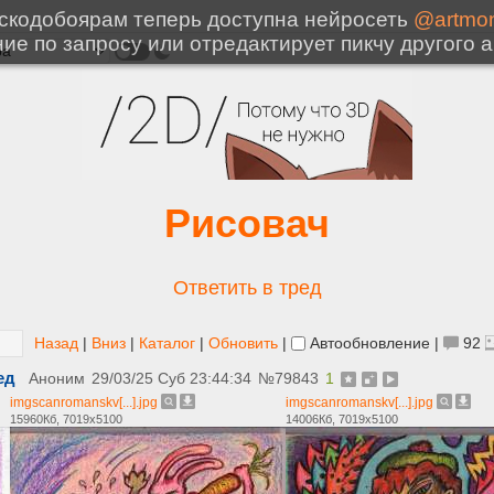
Рисовач
Ответить в тред
Назад
|
Вниз
|
Каталог
|
Обновить
|
Автообновление
|
92
ед
Аноним
29/03/25 Суб 23:44:34
№
79843
1
imgscanromanskv[...].jpg
imgscanromanskv[...].jpg
15960Кб, 7019x5100
14006Кб, 7019x5100