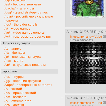
/cg/ - консоли
/es/ - бесконечное лето
/gacha/ - гача-игры
/gsg/ - grand strategy games
/ruvn/ - российские визуальные
новеллы
/tes/ - the elder scrolls
/v/ - video games
Аноним
31/03/25 Пнд 01
/vg/ - video games general
/wr/ - текстовые авторские рпг
imgscanromanskv[...].jpg
1155Кб, 1843x1639
Японская культура
/a/ - аниме
/fd/ - фэндом
/ja/ - японская культура
/ma/ - манга
/vn/ - визуальные новеллы
Взрослым
/fur/ - фурри
/gg/ - хорошие девушки
/vape/ - электронные сигареты
/h/ - хентай
/ho/ - прочий хентай
/hc/ - hardcore
Аноним
31/03/25 Пнд 01
/e/ - extreme pron
imgscanromanskv[...].jpg
/fet/ - фетиш