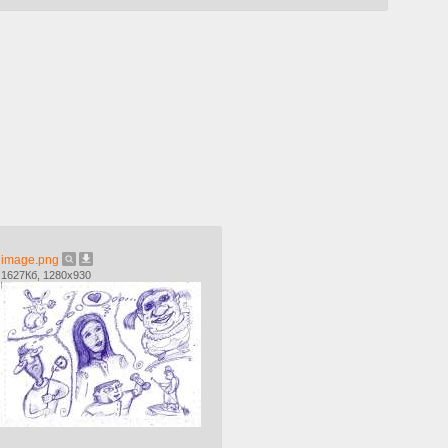
image.png
1627Кб, 1280x930