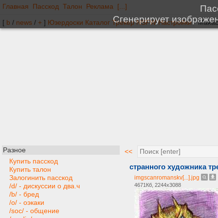
Главная
Пасскод
Талон
Реклама
[...]
[
b
/
news
/
+
]
Юзердоски
Каталог
Трекер
NSFW
Настройки
Разное
<<
Купить пасскод
странного художника тр
Купить талон
Залогинить пасскод
imgscanromanskv[...].jpg
4671Кб, 2244x3088
/d/ - дискуссии о два.ч
/b/ - бред
/o/ - оэкаки
/soc/ - общение