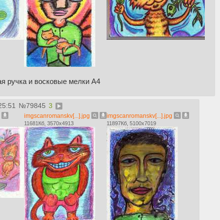
ая ручка и восковые мелки А4
25:51
№
79845
3
imgscanromanskv[...].jpg
imgscanromanskv[...].jpg
11681Кб, 3570x4913
11897Кб, 5100x7019