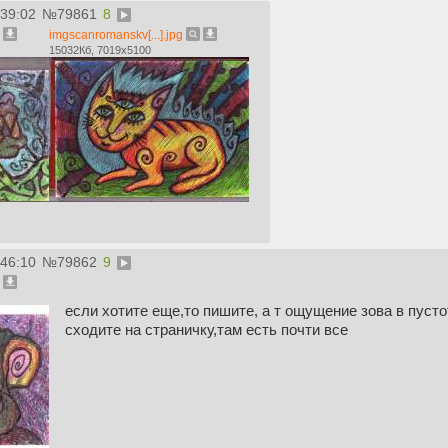
:39:02
№
79861
8
imgscanromanskv[...].jpg
15032Кб, 7019x5100
:46:10
№
79862
9
если хотите еще,то пишите, а т ощущение зова в пуст
сходите на страничку,там есть почти все