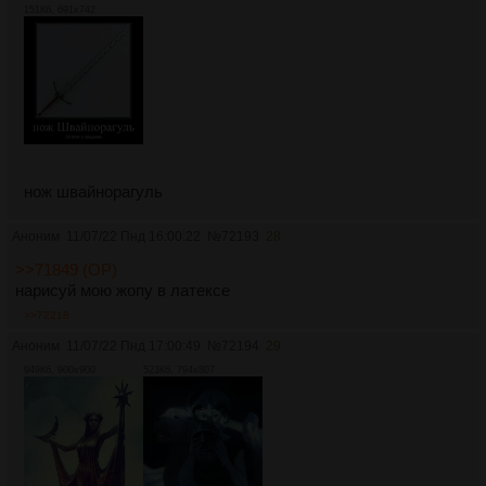
151Кб, 691x742
нож швайнорагуль
Аноним
11/07/22 Пнд 16:00:22
№
72193
28
>>71849 (OP)
нарисуй мою жопу в латексе
>>72218
Аноним
11/07/22 Пнд 17:00:49
№
72194
29
949Кб, 900x900
523Кб, 794x807