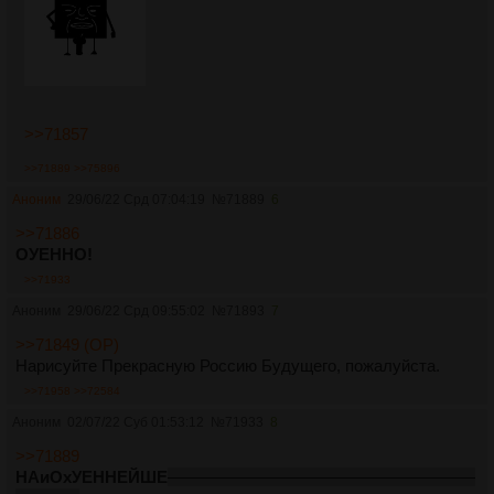
>>71857
>>71889
>>75896
Аноним
29/06/22 Срд 07:04:19
№
71889
6
>>71886
ОУЕННО!
>>71933
Аноним
29/06/22 Срд 09:55:02
№
71893
7
>>71849 (OP)
Нарисуйте Прекрасную Россию Будущего, пожалуйста.
>>71958
>>72584
Аноним
02/07/22 Суб 01:53:12
№
71933
8
>>71889
НАиОхУЕННЕЙШЕ
охуитительнееТолькоУсамиЗнаетеКаког