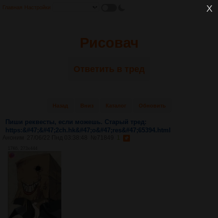
Главная
Настройки
Рисовач
Ответить в тред
Назад
Вниз
Каталог
Обновить
Пиши реквесты, если можешь. Старый тред:
https:&#47;&#47;2ch.hk&#47;o&#47;res&#47;65394.html
Аноним
27/06/22 Пнд 03:38:48
№
71849
1
17Кб, 273x444