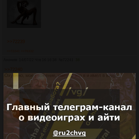
>>72239
>>72241
>>76332
Аноним
14/07/22 Чтв 16:16:36
№
72241
38
>>72240
Охуенно, моё увожение, именно это я и имел в виду.
Аноним
14/07/22 Чтв 18:58:56
№
72249
39
23Кб, 400x400