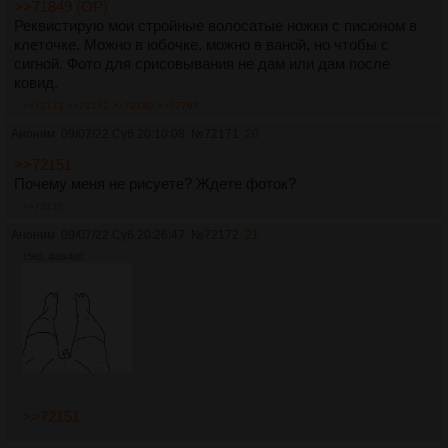
>>71849 (OP)
Реквистирую мои стройные волосатые ножки с писюном в
клеточке. Можно в юбочке, можно в ваной, но чтобы с
сигной. Фото для срисовывания не дам или дам после
ковид.
>>72171
>>72172
>>72180
>>77798
Аноним
09/07/22 Суб 20:10:08
№
72171
20
>>72151
Почему меня не рисуете? Ждете фоток?
>>72176
Аноним
09/07/22 Суб 20:26:47
№
72172
21
15Кб, 400x400
>>72151