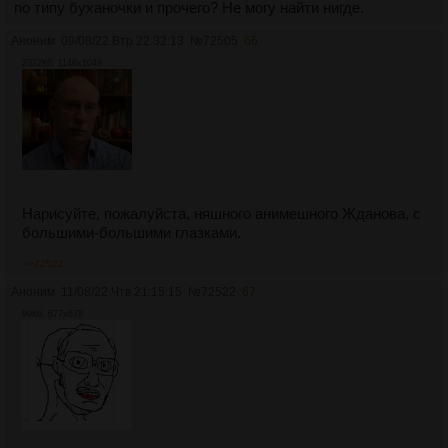
по типу буханочки и прочего? Не могу найти нигде.
Аноним
09/08/22 Втр 22:32:13
№
72505
66
2322Кб, 1146x1049
Нарисуйте, пожалуйста, няшного анимешного Жданова, с
большими-большими глазками.
>>72522
Аноним
11/08/22 Чтв 21:15:15
№
72522
67
99Кб, 677x678