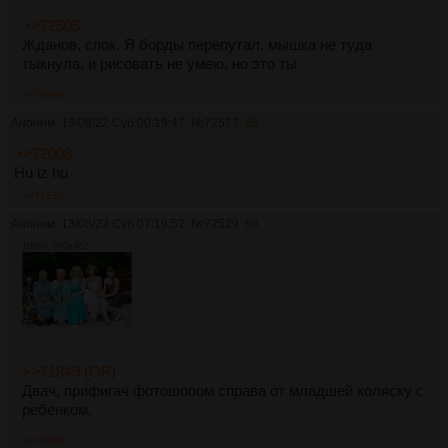
>>72505
Жданов, спок. Я борды перепутал, мышка не туда
тыкнула, и рисовать не умею, но это ты
>>72688
Аноним
13/08/22 Суб 00:19:47
№
72527
68
>>72008
Hu iz hu
>>72530
Аноним
13/08/22 Суб 07:19:52
№
72529
69
109Кб, 670x462
>>71849 (OP)
Двач, прифигач фотошопом справа от младшей коляску с
ребенком.
>>72536