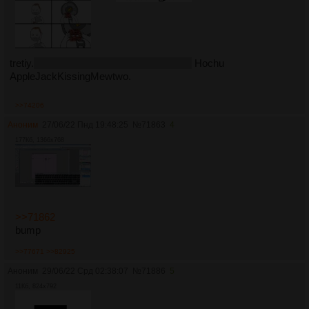
tretiy.
rekomend obr k rudalleMale za kv.
Hochu
AppleJackKissingMewtwo.
>>74206
Аноним
27/06/22 Пнд 19:48:25
№
71863
4
177Кб, 1366x768
>>71862
bump
>>77671
>>82925
Аноним
29/06/22 Срд 02:38:07
№
71886
5
11Кб, 824x792