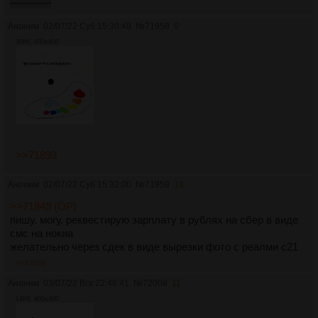
оарТема
Аноним
02/07/22 Суб 15:30:48
№
71958
9
30Кб, 400x400
>>71893
Аноним
02/07/22 Суб 15:32:00
№
71959
10
>>71849 (OP)
пишу. могу. реквестирую зарплату в рублях на сбер в виде
смс на нокиа
желательно через сдек в виде вырезки фото с реалми с21
>>72008
Аноним
03/07/22 Вск 22:46:41
№
72008
11
14Кб, 400x400