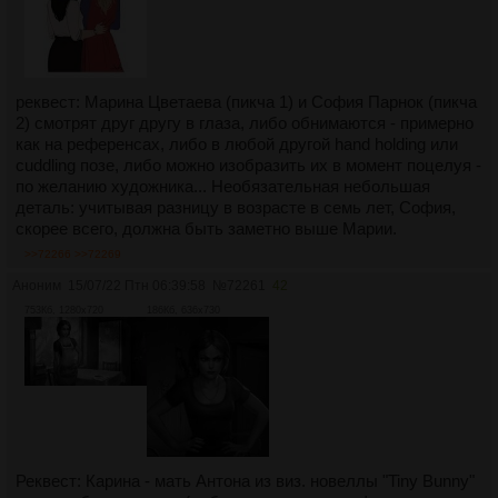
реквест: Марина Цветаева (пикча 1) и София Парнок (пикча
2) смотрят друг другу в глаза, либо обнимаются - примерно
как на референсах, либо в любой другой hand holding или
cuddling позе, либо можно изобразить их в момент поцелуя -
по желанию художника... Необязательная небольшая
деталь: учитывая разницу в возрасте в семь лет, София,
скорее всего, должна быть заметно выше Марии.
>>72266
>>72269
Аноним
15/07/22 Птн 06:39:58
№
72261
42
753Кб, 1280x720
186Кб, 636x730
Реквест: Карина - мать Антона из виз. новеллы "Tiny Bunny"