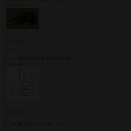
163Кб, 687x438
>>72143
>>72150
Аноним
08/07/22 Птн 16:16:42
№
72150
18
22Кб, 400x400
>>72149
Аноним
08/07/22 Птн 17:15:01
№
72151
19