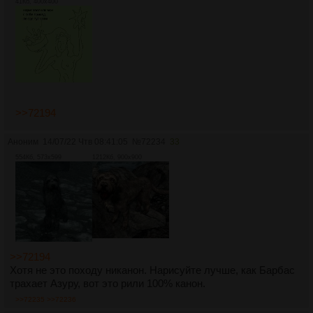
41Кб, 400x400
>>72194
Аноним
14/07/22 Чтв 08:41:05
№
72234
33
554Кб, 573x599
1212Кб, 900x900
>>72194
Хотя не это походу никанон. Нарисуйте лучше, как Барбас
трахает Азуру, вот это рили 100% канон.
>>72235
>>72236