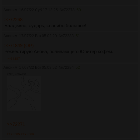
Аноним
16/07/22 Суб 17:13:25
№
72278
50
>>72268
Балдежно, сударь, спасибо большое!
Аноним
17/07/22 Вск 05:02:29
№
72283
51
>>71849 (OP)
Реквестирую Анона, поливающего Юпитер кофем.
>>74357
Аноним
17/07/22 Вск 05:03:52
№
72284
52
27Кб, 400x400
>>72271
>>72285
>>72286