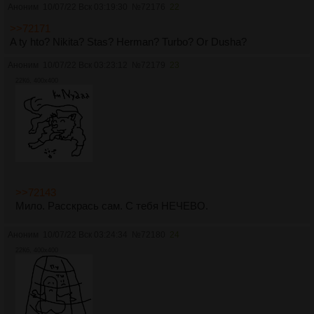
Аноним
10/07/22 Вск 03:19:30
№
72176
22
>>72171
A ty hto? Nikita? Stas? Herman? Turbo? Or Dusha?
Аноним
10/07/22 Вск 03:23:12
№
72179
23
22Кб, 400x400
>>72143
Мило. Расскрась сам. С тебя НЕЧЕВО.
Аноним
10/07/22 Вск 03:24:34
№
72180
24
22Кб, 400x400