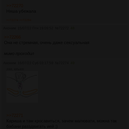
>>72270
Няша убежала
>>72274
>>72284
Аноним
15/07/22 Птн 19:09:52
№
72272
48
>>72266
Она не стремная, очень даже сексуальная
мимо проходил
Аноним
16/07/22 Суб 03:17:59
№
72274
49
20Кб, 400x400
>>72271
Кариша и там кросавиться, зачем малювати, можна так
бабани разздвигать ией ;)