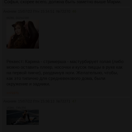
Софья, скорее всего, должна быть заметно выше Марии.
Аноним
15/07/22 Птн 15:34:51
№
72270
46
842Кб, 2415x2160
Реквест: Карина - стримерша - мастурбирует голая (либо
можно оставить плеер, носочки и кусок пиццы в руке как
на первой пикче), раздвинув ноги. Желательно, чтобы,
как это типично для средневекового дома, были
окружение и задники.
>>72271
Аноним
15/07/22 Птн 15:36:13
№
72271
47
183Кб, 736x350