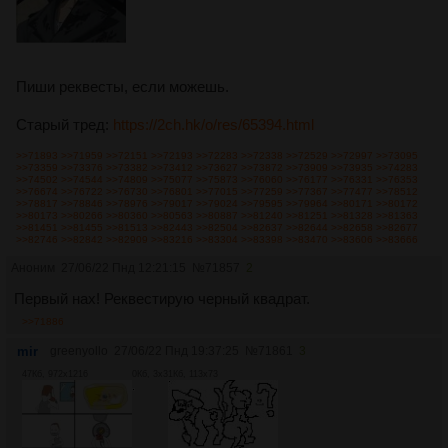
Пиши реквесты, если можешь.
Старый тред:
https://2ch.hk/o/res/65394.html
>>71893
>>71959
>>72151
>>72193
>>72283
>>72338
>>72529
>>72997
>>73095
>>73359
>>73376
>>73382
>>73412
>>73627
>>73872
>>73909
>>73935
>>74283
>>74502
>>74544
>>74809
>>75077
>>75873
>>76060
>>76177
>>76331
>>76353
>>76674
>>76722
>>76730
>>76801
>>77015
>>77259
>>77367
>>77477
>>78512
>>78817
>>78846
>>78976
>>79017
>>79024
>>79595
>>79964
>>80171
>>80172
>>80173
>>80266
>>80360
>>80563
>>80887
>>81240
>>81251
>>81328
>>81363
>>81451
>>81455
>>81513
>>82443
>>82504
>>82637
>>82644
>>82658
>>82677
>>82746
>>82842
>>82909
>>83216
>>83304
>>83398
>>83470
>>83606
>>83666
Аноним
27/06/22 Пнд 12:21:15
№
71857
2
Первый нах! Реквестирую черный квадрат.
>>71886
mir
greenyollo
27/06/22 Пнд 19:37:25
№
71861
3
47Кб, 972x1216
0Кб, 3x3
1Кб, 113x73