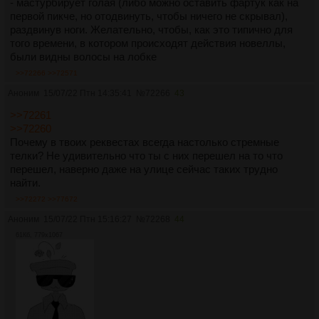
- мастурбирует голая (либо можно оставить фартук как на
первой пикче, но отодвинуть, чтобы ничего не скрывал),
раздвинув ноги. Желательно, чтобы, как это типично для
того времени, в котором происходят действия новеллы,
были видны волосы на лобке
>>72266
>>72571
Аноним
15/07/22 Птн 14:35:41
№
72266
43
>>72261
>>72260
Почему в твоих реквестах всегда настолько стремные
телки? Не удивительно что ты с них перешел на то что
перешел, наверно даже на улице сейчас таких трудно
найти.
>>72272
>>77672
Аноним
15/07/22 Птн 15:16:27
№
72268
44
61Кб, 779x1067