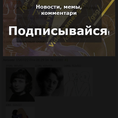
>>72235
это как биба и боба только пупа и лупа алло дядь
Аноним
14/07/22 Чтв 20:09:00
№
72258
40
реквестирую артик для дружбана своего, персонаж короче
такой: кунчик или тян, но вместо головы - цветочный горшок
с любым растением, а на самом горшке черные
солнцезащитные очки
>>72268
Аноним
15/07/22 Птн 06:29:34
№
72260
41
371Кб, 687x811
121Кб, 410x410
148Кб, 512x512
43Кб, 222x227