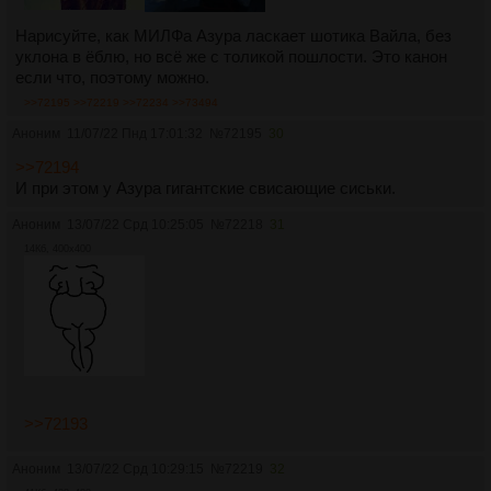
Нарисуйте, как МИЛФа Азура ласкает шотика Вайла, без
уклона в ёблю, но всё же с толикой пошлости. Это канон
если что, поэтому можно.
>>72195
>>72219
>>72234
>>73494
Аноним
11/07/22 Пнд 17:01:32
№
72195
30
>>72194
И при этом у Азура гигантские свисающие сиськи.
Аноним
13/07/22 Срд 10:25:05
№
72218
31
14Кб, 400x400
>>72193
Аноним
13/07/22 Срд 10:29:15
№
72219
32