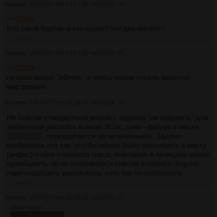
Аноним
14/07/22 Чтв 13:17:35
№
72235
34
>>72234
Кто такой барбас а кто азура? это два песеля?
>>72249
Аноним
14/07/22 Чтв 14:57:30
№
72236
35
>>72234
гуглани мемес "ебитес" и ебись конем отсель рачелло
мастрапони
Аноним
14/07/22 Чтв 15:10:43
№
72239
36
Не совсем стандартынй реквест, задачка "на подумать" для
любителей рисовать всякое. Итак, дано - фигура в маске
анонимуса
, передвигается на четвереньках. Задача -
изобразить это так, что бы можно было разгледеть и маску
(анфас) и ноги и немного торса. Анатомию в принципе можно
проёбывать, но не скатываться совсем в гротеск. Короче
надо подобрать ракурс/позу, хоть как то изобразите.
>>72240
Аноним
14/07/22 Чтв 16:05:33
№
72240
37
369Кб, 891x828