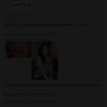
>>72324
ребзя, че, слабо оекаку форча заговнить? а, уже?
Аноним
21/07/22 Чтв 12:56:45
№
72328
61
741Кб, 1184x769
85Кб, 610x896
Превратите пожалуйста в брюнетку пик1, по подобию пик2.
Буду должен как земля колхозу!
Аноним
24/07/22 Вск 02:00:05
№
72338
62