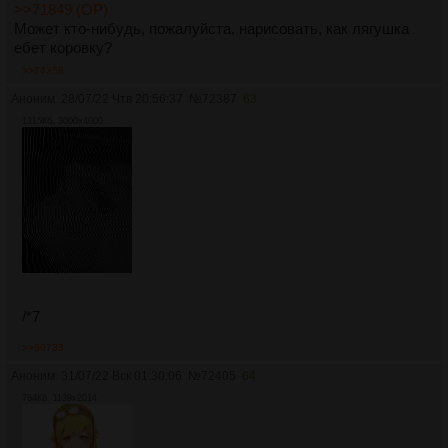
>>71849 (OP)
Может кто-нибудь, пожалуйста, нарисовать, как лягушка
ебет коровку?
>>74358
Аноним
28/07/22 Чтв 20:56:37
№
72387
63
1315Кб, 3000x4000
/*7
>>80733
Аноним
31/07/22 Вск 01:30:06
№
72405
64
764Кб, 1139x2014