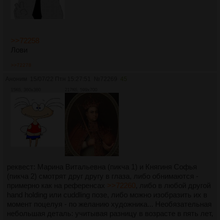
>>72258
Лови
>>72278
Аноним
15/07/22 Птн 15:27:51
№
72269
45
15Кб, 360x360
217Кб, 599x700
реквест: Марина Витальевна (пикча 1) и Княгиня Софья
(пикча 2) смотрят друг другу в глаза, либо обнимаются -
примерно как на референсах
>>72260
, либо в любой другой
hand holding или cuddling позе, либо можно изобразить их в
момент поцелуя - по желанию художника... Необязательная
небольшая деталь: учитывая разницу в возрасте в пять лет,