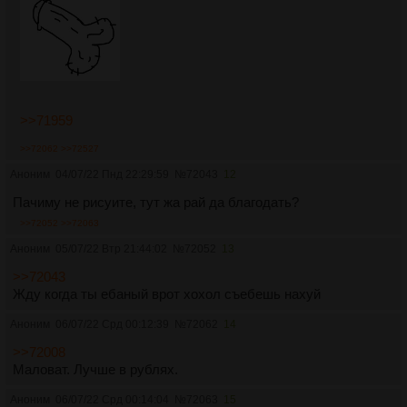
>>71959
>>72062
>>72527
Аноним
04/07/22 Пнд 22:29:59
№
72043
12
Пачиму не рисуите, тут жа рай да благодать?
>>72052
>>72063
Аноним
05/07/22 Втр 21:44:02
№
72052
13
>>72043
Жду когда ты ебаный врот хохол съебешь нахуй
Аноним
06/07/22 Срд 00:12:39
№
72062
14
>>72008
Маловат. Лучше в рублях.
Аноним
06/07/22 Срд 00:14:04
№
72063
15