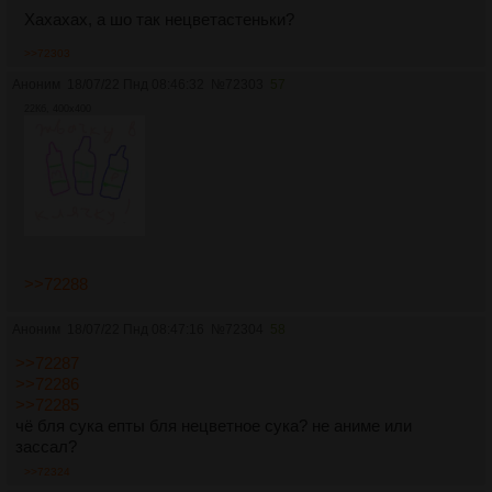
Хахахах, а шо так нецветастеньки?
>>72303
Аноним
18/07/22 Пнд 08:46:32
№
72303
57
22Кб, 400x400
>>72288
Аноним
18/07/22 Пнд 08:47:16
№
72304
58
>>72287
>>72286
>>72285
чё бля сука епты бля нецветное сука? не аниме или
зассал?
>>72324