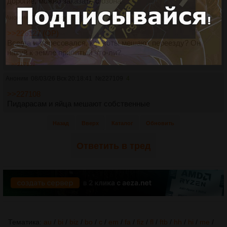
дорогие, можно заказать с озона
Аноним
08/03/26 Вск 18:39:41
№
227108
3
>>226127 (OP)
Всегда интересовался, как коты мешают переезду? Он
нахуй к земле прибитый что-ли?
>>227109
Аноним
08/03/26 Вск 20:18:41
№
227109
4
>>227108
Пидарасам и яйца мешают собственные
Назад
Вверх
Каталог
Обновить
Ответить в тред
Тематика:
au
/
bi
/
biz
/
bo
/
c
/
em
/
fa
/
fiz
/
fl
/
ftb
/
hh
/
hi
/
me
/