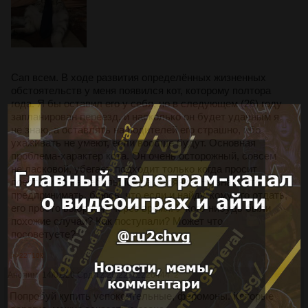
Сап всем. В ходе развития определённых жизненных
обстоятельств у меня появился кот, которому полтора
года. Я бы оставил его у себя, но в следующем (26) году
запланирован переезд, и насколько он будет удачным я
не знаю, а оставлять на родителей его страшно, ибо
ухаживать не умеют, если вообще будут. Основная
проблема-характер кота. Он очень осторожный, совсем
не ласковой, убегает, подходит только когда просит
поесть, и то на небольшое расстояние. Не знаю, что
предпринимать, боюсь, что если и найду, кому его отдать,
его просто выбросят через время. У кого-нибудь были
похожие случаи? Как поступали? Может что
посоветуете?
>>227108
Аноним
14/01/26 Срд 12:26:22
№
226444
2
Попробуй купить успокоительные, феромоны. Которые