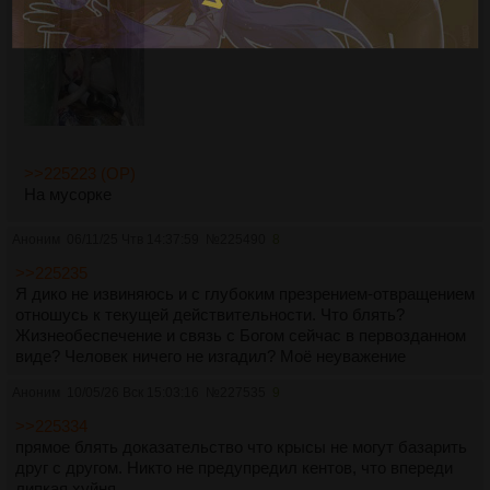
>>225223 (OP)
На мусорке
Аноним
06/11/25 Чтв 14:37:59
№
225490
8
>>225235
Я дико не извиняюсь и с глубоким презрением-отвращением
отношусь к текущей действительности. Что блять?
Жизнеобеспечение и связь с Богом сейчас в первозданном
виде? Человек ничего не изгадил? Моё неуважение
Аноним
10/05/26 Вск 15:03:16
№
227535
9
>>225334
прямое блять доказательство что крысы не могут базарить
друг с другом. Никто не предупредил кентов, что впереди
липкая хуйня..