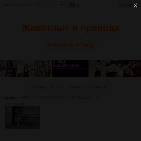
Главная
Настройки
Загружено
Животные и природа
Ответить в тред
Назад
Вниз
Каталог
Обновить
Крысы
Аноним
19/10/25 Вск 00:00:10
№
225223
1
40Кб, 576x381