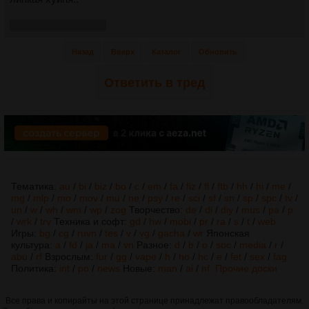
крысиные движения
Назад
Вверх
Каталог
Обновить
Ответить в тред
Тематика:
au
/
bi
/
biz
/
bo
/
c
/
em
/
fa
/
fiz
/
fl
/
ftb
/
hh
/
hi
/
me
/
mg
/
mlp
/
mo
/
mov
/
mu
/
ne
/
psy
/
re
/
sci
/
sf
/
sn
/
sp
/
spc
/
tv
/
un
/
w
/
wh
/
wm
/
wp
/
zog
Творчество:
de
/
di
/
diy
/
mus
/
pa
/
p
/
wrk
/
trv
Техника и софт:
gd
/
hw
/
mobi
/
pr
/
ra
/
s
/
t
/
web
Игры:
bg
/
cg
/
ruvn
/
tes
/
v
/
vg
/
gacha
/
wr
Японская
культура:
a
/
fd
/
ja
/
ma
/
vn
Разное:
d
/
b
/
o
/
soc
/
media
/
r
/
abu
/
rf
Взрослым:
fur
/
gg
/
vape
/
h
/
ho
/
hc
/
e
/
fet
/
sex
/
fag
Политика:
int
/
po
/
news
Новые:
man
/
ai
/
nf
Прочие доски
Все права и копирайты на этой странице принадлежат правообладателям.