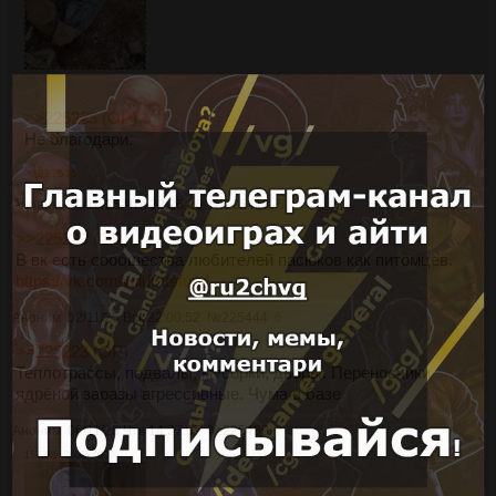
>>225223 (OP)
Не благодари.
>>227535
Аноним
30/10/25 Чтв 22:26:26
№
225413
5
>>225223 (OP)
В вк есть сообщества любителей пасюков как питомцев.
https://vk.com/wildratsfund
Аноним
02/11/25 Вск 22:00:52
№
225444
6
>>225223 (OP)
Теплотрассы, подвалы, мусорки, дворы. Переносчики
ядрёной заразы агрессивные. Чума в базе
Аноним
06/11/25 Чтв 14:27:07
№
225489
7
1573Кб, 3000x4000