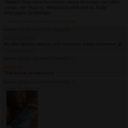
Привет! Хочу завести уличную крысу. Кто знает, как найти
гнездо, как "украсть" малыша безопасно и тд. Буду
благодарен за помощь!
>>225235
>>225334
>>225413
>>225444
>>225489
Аноним
19/10/25 Вск 19:30:41
№
225235
2
>>225223 (OP)
Фу, бля. Крысы сами по себе мерзость, а еще и уличные 🤮
>>225273
>>225490
Аноним
22/10/25 Срд 15:41:05
№
225273
3
>>225235
Твоя жизнь, это мерзость
Аноним
25/10/25 Суб 19:52:04
№
225334
4
8824Кб, 720x1280, 00:01:02