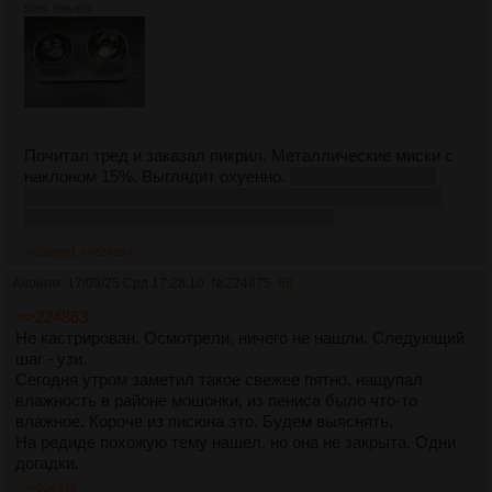
54Кб, 800x603
Почитал тред и заказал пикрил. Металлические миски с
наклоном 15%. Выглядит охуенно.
Думаю и себе тоже
взять, как раз для гарнира с мясом и салата с удобной
подставкой, вместо тарелок с подносом.
>>224881
>>224884
Аноним
17/09/25 Срд 17:28:10
№
224875
68
>>224863
Не кастрирован. Осмотрели, ничего не нашли. Следующий
шаг - узи.
Сегодня утром заметил такое свежее пятно, нащупал
влажность в районе мошонки, из пениса было что-то
влажное. Короче из писюна это. Будем выяснять.
На редиде похожую тему нашел, но она не закрыта. Одни
догадки.
>>224876