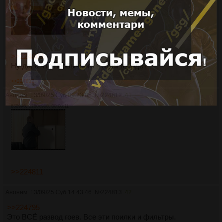
>>224803
Ну да, а что необычного в этом городе?
>>224812
Аноним
13/09/25 Суб 09:23:05
№
224812
41
8389Кб, 1280x960, 00:00:11
>>224811
Аноним
13/09/25 Суб 14:43:46
№
224813
42
>>224795
Это ВСЁ развод гоев. Все эти поилки и фильтры.