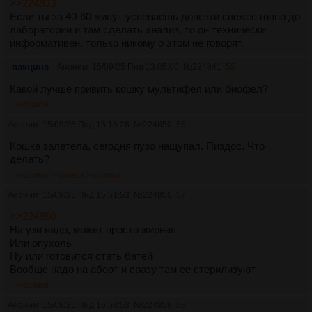
>>224833
Если ты за 40-60 минут успеваешь довезти свежее говно до
лаборатории и там сделать анализ, то он технически
информативен, только никому о этом не говорят.
вакцина
Аноним
15/09/25 Пнд 13:05:00
№
224841
55
Какой лучше привить кошку мультифел или биофел?
>>224858
Аноним
15/09/25 Пнд 15:15:26
№
224850
56
Кошка залетела, сегодня пузо нащупал. Пиздос. Что
делать?
>>224855
>>224858
>>224860
Аноним
15/09/25 Пнд 15:51:53
№
224855
57
>>224850
На узи надо, может просто жирная
Или опухоль
Ну или готовится стать батей
Вообще надо на аборт и сразу там ее стерилизуют
>>224858
Аноним
15/09/25 Пнд 16:58:53
№
224858
58