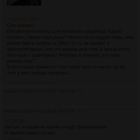
>>224741 (OP)
Сап, котаны!
Посоветуйте поилку для пушистого засранца. Какую
выбрать, какие подводные? Может есть хидден гемы, или
можно брать любую за 300р? Есть ли профит в
аккумуляторных, или это развод для гоев, и проще взять
обычную с адаптером? Фильтры в поилках это тоже
развод гоев?
В последнее время кот стал реже пить из мисок, из-за
чего у него запоры начались...
>>224797
>>224799
>>224813
Аноним
11/09/25 Чтв 10:24:57
№
224796
31
.
Аноним
11/09/25 Чтв 11:26:59
№
224797
32
>>224795
Любую, которая не пахнет и идёт фонтанчиком.
И чмокни своего котика
>>224804