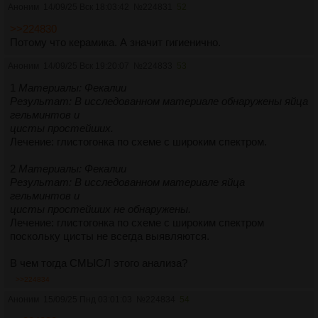
Аноним
14/09/25 Вск 18:03:42
№
224831
52
>>224830
Потому что керамика. А значит гигиенично.
Аноним
14/09/25 Вск 19:20:07
№
224833
53
1
Материалы: Фекалии
Результат: В исследованном материале обнаружены яйца
гельминтов и
цисты простейших.
Лечение: глистогонка по схеме с широким спектром.
2
Материалы: Фекалии
Результат: В исследованном материале яйца
гельминтов и
цисты простейших не обнаружены.
Лечение: глистогонка по схеме с широким спектром
поскольку цисты не всегда выявляются.
В чем тогда СМЫСЛ этого анализа?
>>224834
Аноним
15/09/25 Пнд 03:01:03
№
224834
54