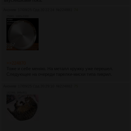
вкусняшками пока.
Аноним
17/09/25 Срд 20:22:24
№
224881
74
750Кб, 1000x1000
>>224870
Тоже и себе меняю. На металл кружку уже перешел.
Следующее на очереди тарелки-миски типа пикрил.
Аноним
17/09/25 Срд 20:29:10
№
224882
75
1423Кб, 986x811