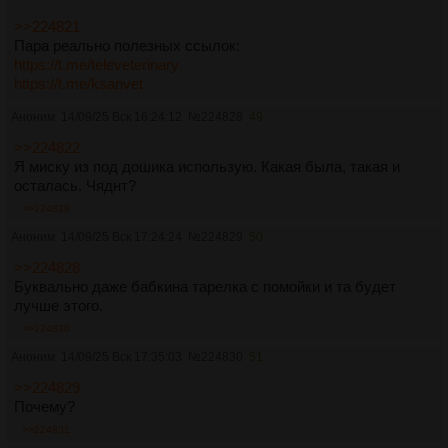
>>224821
Пара реально полезных ссылок:
https://t.me/televeterinary
https://t.me/ksanvet
Аноним
14/09/25 Вск 16:24:12
№
224828
49
>>224822
Я миску из под дошика использую. Какая была, такая и
осталась. Чяднт?
>>224829
Аноним
14/09/25 Вск 17:24:24
№
224829
50
>>224828
Буквально даже бабкина тарелка с помойки и та будет
лучше этого.
>>224830
Аноним
14/09/25 Вск 17:35:03
№
224830
51
>>224829
Почему?
>>224831