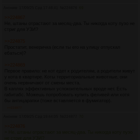
Аноним
17/09/25 Срд 17:48:41
№
224876
69
>>224867
Не, штаны отрастают за месяц-два. Ты никогда коту пузо не
стриг для УЗИ?
>>224875
Простатит, венеричка (если ты его на улицу отпускал
ебаться)?
>>224869
Первое правило: не кот едет к родителям, а родители живут
у кота в квартире. Коты территориальные животные, они
очень нервничают от смены места.
В каплях эффективных успокоительных вроде нет. Есть
габитабс. Можешь попробовать купить феливей или хотя
бы антицарапки (тоже вставляется в фумигатор).
>>224877
Аноним
17/09/25 Срд 19:44:05
№
224877
70
>>224876
> Не, штаны отрастают за месяц-два. Ты никогда коту пузо
не стриг для УЗИ?