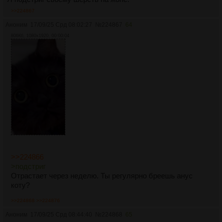
>>224867
Аноним
17/09/25 Срд 08:02:27
№
224867
64
806Кб, 1080x1920, 00:00:04
>>224866
>подстриг
Отрастает через неделю. Ты регулярно бреешь анус
коту?
>>224868
>>224876
Аноним
17/09/25 Срд 08:44:40
№
224868
65