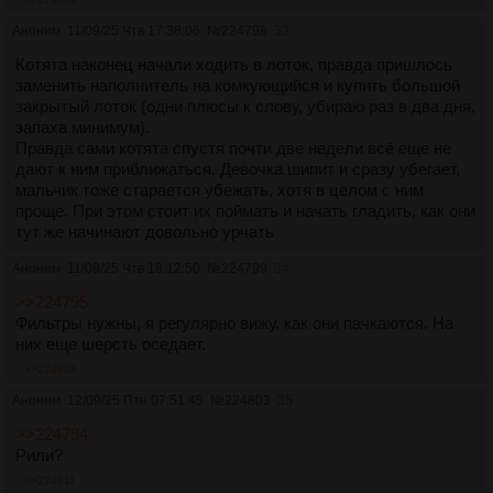
Аноним
11/09/25 Чтв 17:38:06
№
224798
33
Котята наконец начали ходить в лоток, правда пришлось
заменить наполнитель на комкующийся и купить большой
закрытый лоток (одни плюсы к слову, убираю раз в два дня,
запаха минимум).
Правда сами котята спустя почти две недели всё еще не
дают к ним приближаться. Девочка шипит и сразу убегает,
мальчик тоже старается убежать, хотя в целом с ним
проще. При этом стоит их поймать и начать гладить, как они
тут же начинают довольно урчать
Аноним
11/09/25 Чтв 18:12:50
№
224799
34
>>224795
Фильтры нужны, я регулярно вижу, как они пачкаются. На
них еще шерсть оседает.
>>224804
Аноним
12/09/25 Птн 07:51:45
№
224803
35
>>224794
Рили?
>>224811