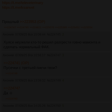
https://t.me/televeterinary
https://t.me/ksanvet
Прошлый
>>223953 (OP)
>>224747
>>224795
>>224821
>>225070
>>225395
>>225452
>>225554
Аноним
07/09/25 Вск 10:08:44
№
224745
2
Хуясе неужели кто-то решил разгрести говно мамонта и
сделать нормальный ФАК.
Аноним
07/09/25 Вск 10:56:17
№
224747
3
>>224741 (OP)
Пусечки с третьей пикчи твои?
>>224749
Аноним
07/09/25 Вск 13:09:32
№
224749
4
>>224747
Да ☺️
>>224793
Аноним
07/09/25 Вск 14:05:26
№
224750
5