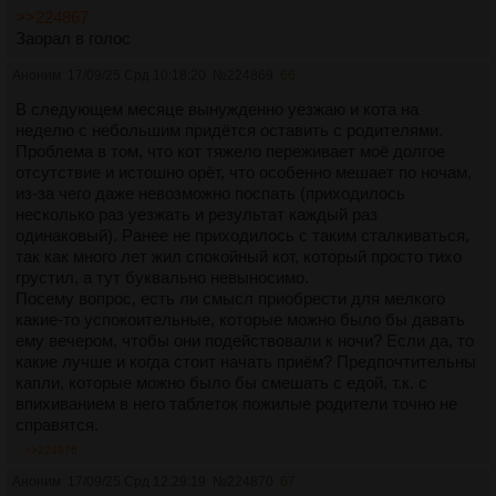
>>224867
Заорал в голос
Аноним
17/09/25 Срд 10:18:20
№
224869
66
В следующем месяце вынужденно уезжаю и кота на
неделю с небольшим придётся оставить с родителями.
Проблема в том, что кот тяжело переживает моё долгое
отсутствие и истошно орёт, что особенно мешает по ночам,
из-за чего даже невозможно поспать (приходилось
несколько раз уезжать и результат каждый раз
одинаковый). Ранее не приходилось с таким сталкиваться,
так как много лет жил спокойный кот, который просто тихо
грустил, а тут буквально невыносимо.
Посему вопрос, есть ли смысл приобрести для мелкого
какие-то успокоительные, которые можно было бы давать
ему вечером, чтобы они подействовали к ночи? Если да, то
какие лучше и когда стоит начать приём? Предпочтительны
капли, которые можно было бы смешать с едой, т.к. с
впихиванием в него таблеток пожилые родители точно не
справятся.
>>224876
Аноним
17/09/25 Срд 12:29:19
№
224870
67