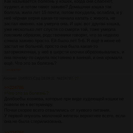
Как называется болезнь у кошек, когда они слабеют,
худеют, и потом гниют заживо? Домашняя кошка так
болела, жила лет 15 почти, потом похудела, ослабла, и у
неё чёрная херня какая-то начала капать с живота, не
застал именно, как умерла она. И щас вот другая кошка,
уже несколько лет спустя со смерти той, тоже умерла
похожим образом, родственники говорят, что за неделю
сгнила заживо просто. Ей было лет 5-6. Я ещё в июне её
застал не больной, просто она была какая-то
заторможенная, у неё в шерсти клочки образовывались, и
она почему-то сидела постоянно в ванной, и она хромала
ещё. Что это за болезнь?
>>224787
Аноним
10/09/25 Срд 18:09:11
№
224787
27
>>224786
>Что это за болезнь?
Долбоебы хозяева, которые при виде худеющей кошки не
повели ее к ветеринару.
Почки скорее всего отвалились от хуевого питания.
У первой опухоль молочной железы вероятнее всего, если
она не была стерилизована.
>>224784