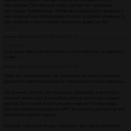
настроение. Постоянный стресс делает из любимцев
настоящих тревожников. Конфликты дома могут вызвать у
них хронические заболевания. Котики особенно уязвимы: у
них на фоне стресса может развиться даже цистит.
>>224775
Аноним
09/09/25 Втр 15:31:56
№
224775
18
>>224774
Еще один повод пытаться жить счастливо и не устраивать
ссоры.
Аноним
09/09/25 Втр 20:09:29
№
224776
19
Умер кот в реанимации, на третий раз не смогли откачать.
Дождался моего посещения в стационаре и начал умирать...
так больно, не могу. Кот молодой, здоровый, в июле был
полный чекап и вот 8 сентября смерть после трех недель
мытарств по разным больницам и недели в стационаре.
Диагноз менингоэнцефалит, МРТ не успели сделать так как
побоялись давать наркоз.
Прощай, мой дорогой друг. Надеюсь, мы еще встретимся