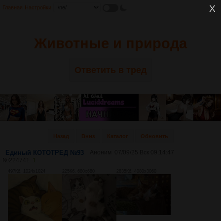
Главная
Настройки
Животные и природа
Ответить в тред
Назад
Вниз
Каталог
Обновить
Единый КОТОТРЕД №93
Аноним
07/09/25 Вск 09:14:47
№
224741
1
497Кб, 1024x1024
225Кб, 680x680
2835Кб, 4080x3060