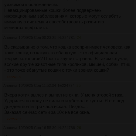
уязвимой к осложнениям.
Невакцинированные кошки более подвержены
инфекционным заболеваниям, которые могут ослабить
иммунную систему и способствовать развитию
менингоэнцефалита.
Аноним
10/09/25 Срд 00:23:25
№
224781
24
Высказывание о том, что кошка воспринимает человека как
тоже кошку, но какую-то ебанутую - это официальная
теория котологов? Просто звучит странно. В таком случае,
всякие другие животные типа кроликов, мышей, собак, птиц
- это тоже ебанутые кошки с точки зрения кошки?
>>224809
Аноним
10/09/25 Срд 11:52:34
№
224784
25
Вчера котик вылез и выпал из окна. У меня второй этаж...
Ударился по ходу не сильно и убежал в кусты. Я его под
дождем почти три часа искал. Пиздос...
Заказал сейчас сетки за 10к на все окна.
>>224787
Аноним
10/09/25 Срд 16:55:30
№
224786
26