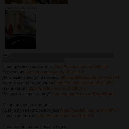
1091Кб, 640x800, 00:00:09
FAQ
будет медленно, но серьезно перерабатываться, а
пока копипастнул старую инфу
:
Приобретение животного
https://pastebin.com/v5N4itj9
Кормление
https://pastebin.com/LB1cRrK6
Дегельминтизация и гигиена
https://pastebin.com/wLRVu9FT
Анализы и обследования
https://pastebin.com/utCcLhJW
Вакцинация
https://pastebin.com/Z3g2Kzsz
Выпускать ли на улицу?
https://pastebin.com/9Pm4a0Ma
Из предыдущего треда:
Кратко про некоторые корма
https://pastebin.com/S4N4iR36
Про сыроедство
https://pastebin.com/k7bEeZYL
Пара реально полезных ссылок: