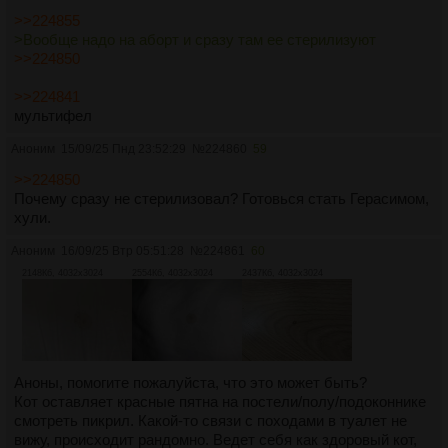
>>224855
>Вообще надо на аборт и сразу там ее стерилизуют
>>224850
>>224841
мультифел
Аноним
15/09/25 Пнд 23:52:29
№
224860
59
>>224850
Почему сразу не стерилизовал? Готовься стать Герасимом,
хули.
Аноним
16/09/25 Втр 05:51:28
№
224861
60
2148Кб, 4032x3024
2554Кб, 4032x3024
2437Кб, 4032x3024
Аноны, помогите пожалуйста, что это может быть?
Кот оставляет красные пятна на постели/полу/подоконнике
смотреть пикрил. Какой-то связи с походами в туалет не
вижу, происходит рандомно. Ведет себя как здоровый кот,