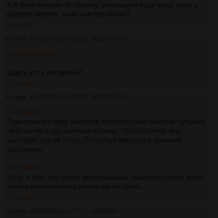
А в фонтанчиках по твоему запрещено воду чаще раза в
неделю менять, ммм, мистер еблан?
>>224822
Аноним
14/09/25 Вск 09:02:10
№
224821
45
>>224741 (OP)
Здесь есть вет.врачи?
>>224827
Аноним
14/09/25 Вск 11:10:52
№
224822
46
>>224815
Поиспользуй пару месяцев простую пластиковую бутылку.
Черпая ею воду, наливая-сливая. Посмотри как она
выглядит после этого. Попробуй вернуть в прежнее
состояние.
>>224814
Суть в том, что зачем использовать заведомо говно, когда
можно использовать заведомо не говно.
>>224828
Аноним
14/09/25 Вск 14:37:12
№
224826
47