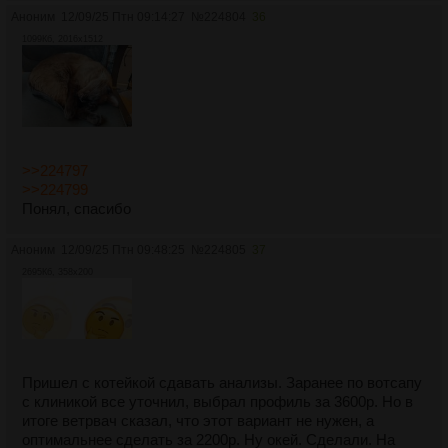
Аноним
12/09/25 Птн 09:14:27
№
224804
36
1099Кб, 2016x1512
>>224797
>>224799
Понял, спасибо
Аноним
12/09/25 Птн 09:48:25
№
224805
37
2695Кб, 358x200
Пришел с котейкой сдавать анализы. Заранее по вотсапу
с клиникой все уточнил, выбрал профиль за 3600р. Но в
итоге ветрвач сказал, что этот вариант не нужен, а
оптимальнее сделать за 2200р. Ну окей. Сделали. На