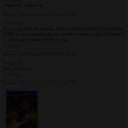
Надеюсь, найдется.
Аноним
10/09/25 Срд 18:45:28
№
224793
28
>>224749
А ты случайно не живешь возле станции метро Пионерская
Спб? У меня комната была с точно такими же фотообоями и
с таким же направлением света.
>>224794
Аноним
10/09/25 Срд 18:56:23
№
224794
29
>>224793
Нет, я в Сочи.
>>224803
Аноним
11/09/25 Чтв 09:23:25
№
224795
30
457Кб, 1512x2016