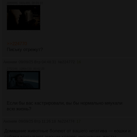
30806Кб, 640x480, 00:03:33
>>224770
Письку отрежут?
Аноним
09/09/25 Втр 04:48:31
№
224772
16
27521Кб, 1280x720, 00:02:25
Если бы вас кастрировали, вы бы нормально мяукали
всю жизнь?
Аноним
09/09/25 Втр 11:26:18
№
224774
17
Домашние животные болеют от вашего негатива — кошки и
собаки впитывают эмоции хозяев: интонации, жесты,