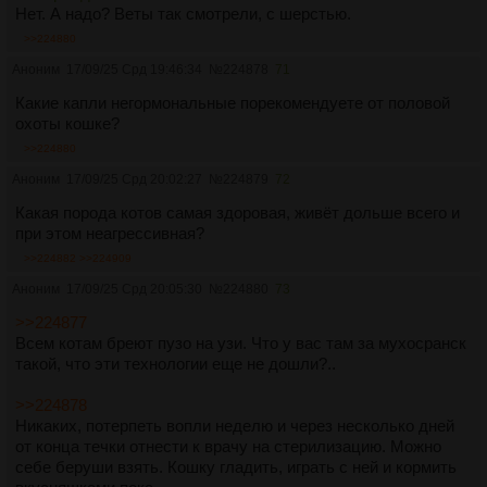
Нет. А надо? Веты так смотрели, с шерстью.
>>224880
Аноним
17/09/25 Срд 19:46:34
№
224878
71
Какие капли негормональные порекомендуете от половой
охоты кошке?
>>224880
Аноним
17/09/25 Срд 20:02:27
№
224879
72
Какая порода котов самая здоровая, живёт дольше всего и
при этом неагрессивная?
>>224882
>>224909
Аноним
17/09/25 Срд 20:05:30
№
224880
73
>>224877
Всем котам бреют пузо на узи. Что у вас там за мухосранск
такой, что эти технологии еще не дошли?..
>>224878
Никаких, потерпеть вопли неделю и через несколько дней
от конца течки отнести к врачу на стерилизацию. Можно
себе беруши взять. Кошку гладить, играть с ней и кормить