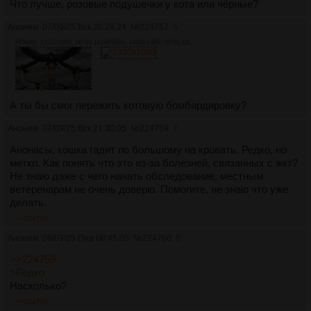
Что лучше, розовые подушечки у кота или чёрные?
Аноним
07/09/25 Вск 20:29:24
№
224757
6
6694Кб, 1920x1080, 00:00:16
19850Кб, 1920x1080, 00:01:01
А ты бы смог пережить котовую бомбардировку?
Аноним
07/09/25 Вск 21:30:05
№
224759
7
Анонасы, кошка гадит по большому на кровать. Редко, но
метко. Как понять что это из-за болезней, связанных с жкт?
Не знаю даже с чего начать обследование, местным
ветеренарам не очень доверю. Помогите, не знаю что уже
делать.
>>224760
Аноним
08/09/25 Пнд 08:45:05
№
224760
8
>>224759
>Редко
Насколько?
>>224766