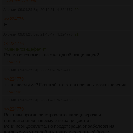
>>224777
>>224778
Аноним
09/09/25 Втр 20:16:21
№
224777
20
>>224776
F
Аноним
09/09/25 Втр 21:48:47
№
224778
21
>>224776
>менингоэнцефалит
Решил сэкономить на ежегодной вакцинации?
>>224779
Аноним
09/09/25 Втр 22:35:04
№
224779
22
>>224778
ты в своем уме? Почитай что это и причины возникновения.
>>224780
Аноним
09/09/25 Втр 23:21:40
№
224780
23
>>224779
Вакцины против ринотрахеита, калицивироза и
панлейкопении напрямую не защищают от
менингоэнцефалита, но предотвращают заболевания,
которые могут ослабить кошку и сделать её более