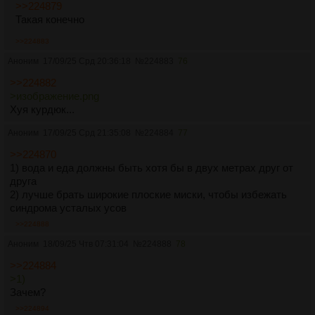
>>224879
Такая конечно
>>224883
Аноним
17/09/25 Срд 20:36:18
№
224883
76
>>224882
>изображение.png
Хуя курдюк...
Аноним
17/09/25 Срд 21:35:08
№
224884
77
>>224870
1) вода и еда должны быть хотя бы в двух метрах друг от
друга
2) лучше брать широкие плоские миски, чтобы избежать
синдрома усталых усов
>>224888
Аноним
18/09/25 Чтв 07:31:04
№
224888
78
>>224884
>1)
Зачем?
>>224894