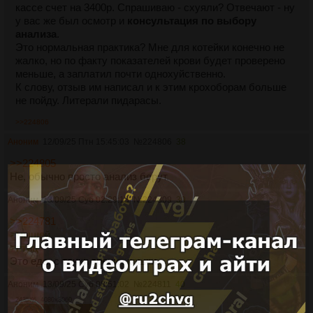
кассе счет на 3400р. Спрашиваю - схуяли? Отвечают - ну
у вас же был осмотр и
консультация по выбору
анализа
.
Это нормальная практика? Мне для котейки конечно не
жалко, но по факту показателей крови будет проверено
меньше, а заплатил почти однохуйственно.
К слову, отзыв им написал и к этим крохоборам больше
не пойду. Литерали пидарасы.
>>224806
Аноним
12/09/25 Птн 15:45:03
№
224806
38
>>224805
Не, обычно просто анализ берут.
Аноним
13/09/25 Суб 02:29:13
№
224809
39
>>224781
>мышей
>птиц
Это еда, с точки зрения кошки.
Аноним
13/09/25 Суб 08:51:02
№
224811
40
2435Кб, 4080x3060