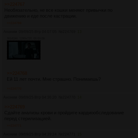
>>224767
Необязательно, не все кошки меняют привычки по
движению и еде после кастрации.
>>224769
Аноним
09/09/25 Втр 04:07:05
№
224769
13
36141Кб, 1280x720, 00:03:09
>>224768
Ей 11 лет почти. Мне страшно. Понимаешь?
>>224770
Аноним
09/09/25 Втр 04:36:20
№
224770
14
>>224769
Сдайте анализы крови и пройдите кардиообследование
перед стерилизацией.
>>224771
Аноним
09/09/25 Втр 04:39:24
№
224771
15