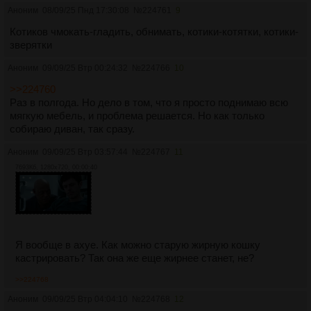
Аноним
08/09/25 Пнд 17:30:08
№
224761
9
Котиков чмокать-гладить, обнимать, котики-котятки, котики-
зверятки
Аноним
09/09/25 Втр 00:24:32
№
224766
10
>>224760
Раз в полгода. Но дело в том, что я просто поднимаю всю
мягкую мебель, и проблема решается. Но как только
собираю диван, так сразу.
Аноним
09/09/25 Втр 03:57:44
№
224767
11
7693Кб, 1280x720, 00:00:40
Я вообще в ахуе. Как можно старую жирную кошку
кастрировать? Так она же еще жирнее станет, не?
>>224768
Аноним
09/09/25 Втр 04:04:10
№
224768
12