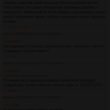
никаких симптом кроме красных пятен на поверхностях.
Глистогонил, по совету ветеринара принимал фебтал и
милпразон. Изменений не было. Водил к ветеринару, осмотр
ничего не выявил, кроме забитых анальных желез, развели
руками.
>>224863
>>224865
Аноним
16/09/25 Втр 16:05:02
№
224863
61
>>224861
Кастрирован? Анализы сдавали или вет посмотрел на кота
и примерно почувствовал?
>>224875
Аноним
16/09/25 Втр 19:37:27
№
224865
62
>>224861
>забитых анальных желез
Я своему коту задницу влажной салфеткой подтираю
каждый раз, чтобы говно не липло к шерсти.
Сеймы есть?
>>224866
Аноним
16/09/25 Втр 22:13:34
№
224866
63
>>224865
Я подстриг своему шерсть на жопе.