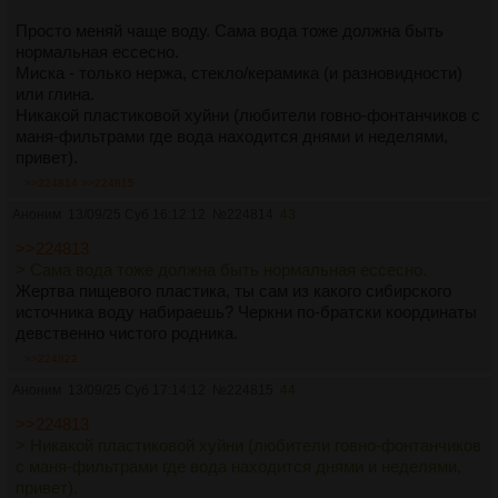
Просто меняй чаще воду. Сама вода тоже должна быть
нормальная ессесно.
Миска - только нержа, стекло/керамика (и разновидности)
или глина.
Никакой пластиковой хуйни (любители говно-фонтанчиков с
маня-фильтрами где вода находится днями и неделями,
привет).
>>224814
>>224815
Аноним
13/09/25 Суб 16:12:12
№
224814
43
>>224813
> Сама вода тоже должна быть нормальная ессесно.
Жертва пищевого пластика, ты сам из какого сибирского
источника воду набираешь? Черкни по-братски координаты
девственно чистого родника.
>>224822
Аноним
13/09/25 Суб 17:14:12
№
224815
44
>>224813
> Никакой пластиковой хуйни (любители говно-фонтанчиков
с маня-фильтрами где вода находится днями и неделями,
привет).