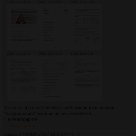
617Кб, 1240x1755
289Кб, 1240x1755
639Кб, 1240x1755
623Кб, 1240x1755
468Кб, 1240x1755
445Кб, 1240x1755
Тотальный разъеб gbhfvbls приближенного к природе
"натурального" питания по системе BARF.
Не благодарите.
>>224920
>>225119
Аноним
14/09/25 Вск 15:41:04
№
224827
48