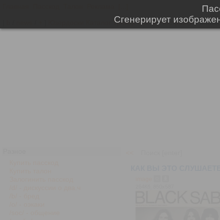
Главная
Пасскод
Талон
Реклама
[...]
[
b
/
news
/
+
]
Юзердоски
Каталог
Трекер
NSFW
Настройки
Разное
<<
Купить пасскод
КАК ВЫ ЭТО СЛУШАЕТЕ? 
Купить талон
Залогинить пасскод
image
264Кб, 850x587
/d/ - дискуссии о два.ч
/b/ - бред
/o/ - оэкаки
/soc/ - общение