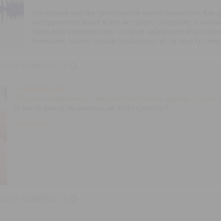
Наглядная жертва пресловутой войны громкости. Как 
инструментов выше и это не просто суждение, а научн
привыкли к компрессии, которую зафорсили из рыноч
внимание, значит лучше продаётся), из-за чего ты нем
:27:54
№
1989042
12
>>1988965 (OP)
>После объявления о смерти Оззи Осбрна, приток слушател
И какой вывод ты можешь из этого сделать?
>>1989043
:35:00
№
1989043
13