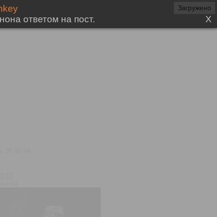
30
56
800x784