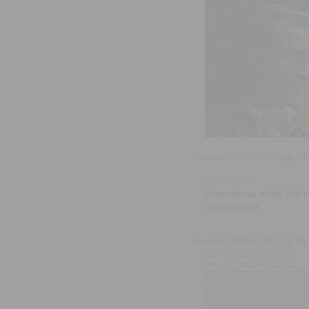
Аноним
30/07/25 Срд 14
>>1989021
блин какая злая эта т
наисечники
Аноним
30/07/25 Срд 15
1000071810.mp4
2091Кб, 320x240, 00:01:53