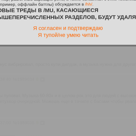
(в роке это главным образом семидесятые, вся альтернативная 
апример, оффлайн баттлы) обсуждается в
/hh/
.
ые это единственное по настоящему оригинальное десятилети
ОВЫЕ ТРЕДЫ В /MU, КАСАЮЩИЕСЯ
ти альбомы и попробуй найти мне хоть нечто похожее по мелоди
ЫШЕПЕРЕЧИСЛЕННЫХ РАЗДЕЛОВ, БУДУТ УДАЛЯ
Я согласен и подтверждаю
Я тупой/не умею читать
:06:51
№
1989029
7
нус вибрировал, просто купи дилдак, а музыка нужна для другог
:34:40
№
1989034
8
ты туповат. Музыка 60-80х и в целом рок это для людей с высоки
петухкор очередной. Можешь еще в тачиле с басами чтобы рвал
:37:00
№
1989035
9