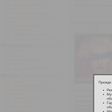
/cg/ - консоли
>>1989002
/es/ - бесконечное лето
Это если есть, с чего
/gacha/ - гача-игры
/gsg/ - grand strategy games
>>2006127
/ruvn/ - российские визуальные
новеллы
Аноним
30/07/25 Срд 13
/tes/ - the elder scrolls
image.png
/v/ - video games
2521Кб, 1200x1200
/vg/ - video games general
/wr/ - текстовые авторские рпг
Японская культура
/a/ - аниме
/fd/ - фэндом
/ja/ - японская культура
/ma/ - манга
/vn/ - визуальные новеллы
Взрослым
/fur/ - фурри
Прежде 
/gg/ - хорошие девушки
/vape/ - электронные сигареты
Ре
>>1988965 (OP)
/h/ - хентай
Му
На восьмидесятые не 
/ho/ - прочий хентай
об
"руководством" изве
/hc/ - hardcore
Гар
конечно всё так, это
/e/ - extreme pron
об
один нижнетырнетовс
/fet/ - фетиш
Hi