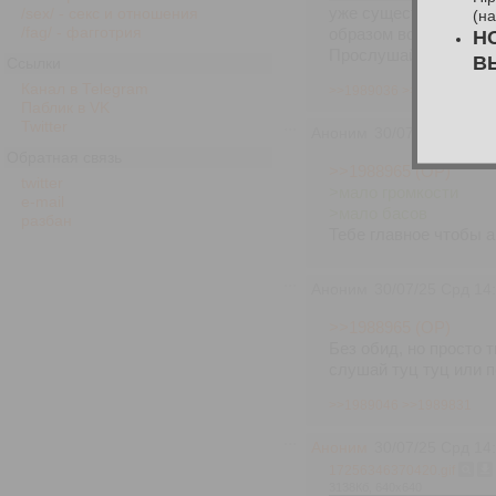
уже существовавших 
/sex/ - секс и отношения
(н
/fag/ - фагготрия
образом восьмидесят
Н
Прослушай хотя бы э
В
Ссылки
Канал в Telegram
>>1989036
>>1989186
Паблик в VK
Twitter
Аноним
30/07/25 Срд 14
Обратная связь
>>1988965 (OP)
twitter
>мало громкости
e-mail
>мало басов
разбан
Тебе главное чтобы а
Аноним
30/07/25 Срд 14
>>1988965 (OP)
Без обид, но просто 
слушай туц туц или 
>>1989046
>>1989831
Аноним
30/07/25 Срд 14
17256346370420.gif
3138Кб, 640x640