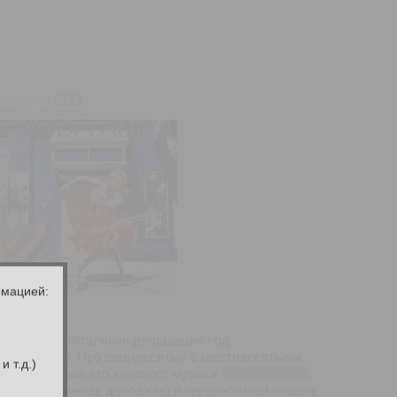
image.png
1801Кб, 1024x1014
рмацией:
рого пошла тотальная деградация под
лишком дохуя. Про семидесятые с шестидесятыми
 т.д.)
сё. Девяностые это холокост музыки
как выразился
ов (электронная долбёжка) и переработкой старых
а