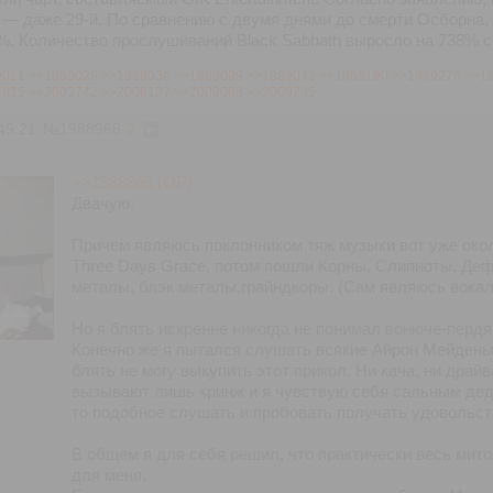
— даже 29-й. По сравнению с двумя днями до смерти Осборна, 
%. Количество прослушиваний Black Sabbath выросло на 738% с
9021
>>1989029
>>1989034
>>1989039
>>1989042
>>1989190
>>1989276
>>1
7815
>>2003742
>>2006127
>>2009008
>>2009235
49:21
№
1988968
2
>>1988965 (OP)
Двачую.
Причем являюсь поклонником тяж музыки вот уже около 
Three Days Grace, потом пошли Корны, Слипноты, Деф
металы, блэк металы,грайндкоры. (Сам являюсь вокал
Но я блять искренне никогда не понимал вонюче-перд
Конечно же я пытался слушать всякие Айрон Мейдены,
блять не могу выкупить этот прикол. Ни кача, ни дра
вызывают лишь кринж и я чувствую себя сальным дедо
то подобное слушать и пробовать получать удовольст
В общем я для себя решил, что практически весь митол
для меня.