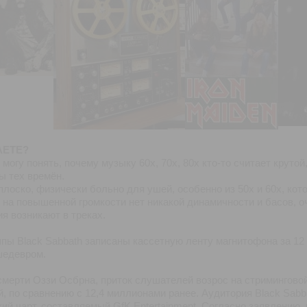
АЕТЕ?
 могу понять, почему музыку 60х, 70х, 80х кто-то считает крут
ы тех времён.
 плоско, физически больно для ушей, особенно из 50х и 60х, кот
на повышенной громкости нет никакой динамичности и басов, о
ия возникают в треках.
ы Black Sabbath записаны кассетную ленту магнитофона за 12 
шедевром.
мерти Оззи Осбрна, приток слушателей возрос на стриминговой 
 по сравнению с 12,4 миллионами ранее. Аудитория Black Sabb
 чарт, составляемый GfK Entertainment. Согласно заявлению, п