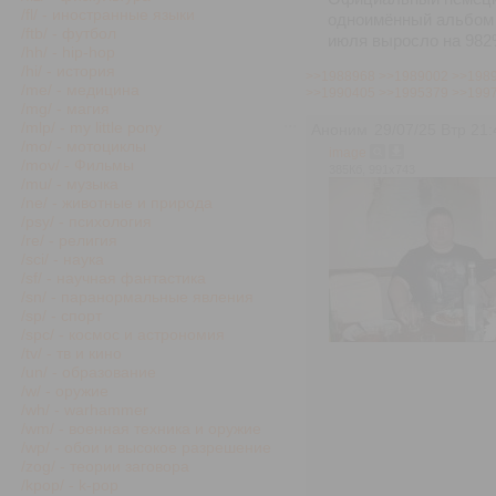
/fl/ - иностранные языки
одноимённый альбом 
/ftb/ - футбол
июля выросло на 982
/hh/ - hip-hop
/hi/ - история
>>1988968
>>1989002
>>198
/me/ - медицина
>>1990405
>>1995379
>>199
/mg/ - магия
/mlp/ - my little pony
Аноним
29/07/25 Втр 21:
/mo/ - мотоциклы
image
/mov/ - Фильмы
385Кб, 991x743
/mu/ - музыка
/ne/ - животные и природа
/psy/ - психология
/re/ - религия
/sci/ - наука
/sf/ - научная фантастика
/sn/ - паранормальные явления
/sp/ - спорт
/spc/ - космос и астрономия
/tv/ - тв и кино
/un/ - образование
/w/ - оружие
/wh/ - warhammer
/wm/ - военная техника и оружие
/wp/ - обои и высокое разрешение
/zog/ - теории заговора
/kpop/ - k-pop