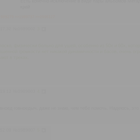
Есть конечно исключение в виде пары альбомов Мегад
край
1989279
>>1989737
>>2006127
:17:32
№
1989002
3
плоско, физически больно для ушей, особенно из 50х и 60х, кото
шенной громкости нет никакой динамичности и басов, очень огр
ают в треках.
:19:12
№
1989003
4
вноед говноедыч, даже не знаю, чем тебе помочь. Надеюсь, это 
:52:09
№
1989007
5