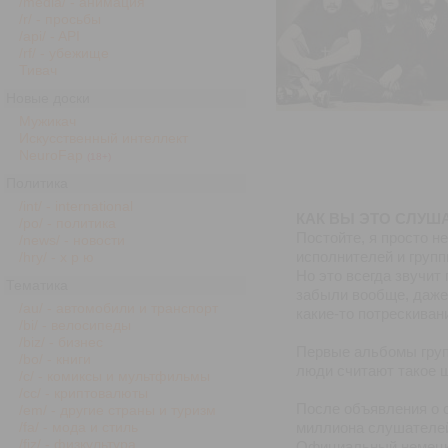
/media/ - анимация
/r/ - просьбы
/api/ - API
/rf/ - убежище
Тивач
Новые доски
Мужикач
Искусственный интеллект
NeuroFap
(18+)
Политика
/int/ - international
КАК ВЫ ЭТО СЛУШ
/po/ - политика
Постойте, я просто не
/news/ - новости
исполнителей и групп
/hry/ - х р ю
Но это всегда звучит
Тематика
забыли вообще, даже 
/au/ - автомобили и транспорт
какие-то потрескиван
/bi/ - велосипеды
/biz/ - бизнес
Первые альбомы групп
/bo/ - книги
люди считают такое 
/c/ - комиксы и мультфильмы
/cc/ - криптовалюты
После объявления о с
/em/ - другие страны и туризм
миллиона слушателей,
/fa/ - мода и стиль
/fiz/ - физкультура
Oфициальный немецкий