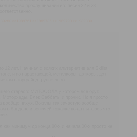
количество прослушиваний его песен 22 и 23
оответственно.
989280
>>1989761
>>1989786
>>1989790
>>1989830
12 лет. Начинал с всяких альтернатив аля Skillet,
тонс, и по нарастающей, металкоры, дэткоры, дэт
истом в горграйнд группе лыл)
ящего стараого МИТОООЛА у котором все орут.
 Моторхеды, Блэк Саббаты и прочих. Но я просто
йва вообще нихуя. Вокалы так зачастую вообще
м в бандане и вонючей кожанке когда пытаюсь что
вие.
 как минимум до конца 80-х и начала 90-х просто не