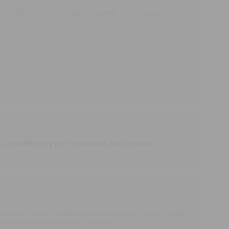
ноты, Дефтонс, и по нарастающей, металкоры,
сь свои имидж у неё своровала, как стаканы-
громкости нет никакой динамичности и басов, очень
трескивания возникают в треках