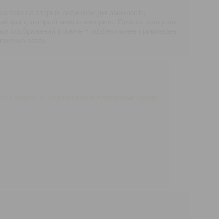
раз таки на старых сидишках динамичность
ый факт, который можно замерить. Просто твои уши
ных соображений (громче = эффективнее привлекает
ножечко оглох.
ей возрос на стриминговой платформе Spotify