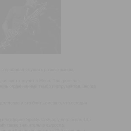
ой, я пробовал слушать разные жанры,
орая часто звучит в Monо. Про громкость
чень ограниченный тембр инструментов, иногда
долларов и это блять смешно, что сегодня
платформе Spotify. Сейчас у него около 18,7
ath также значительно выросла.
есня «Paranoid» достигла 70-й позиции, а