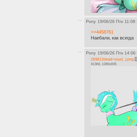
Pony
19/06/26 Птн 11:08
>>4458761
Наебали, как всегда
Pony
19/06/26 Птн 14:06
269813dead+sour[...].png
413Кб, 1280x835