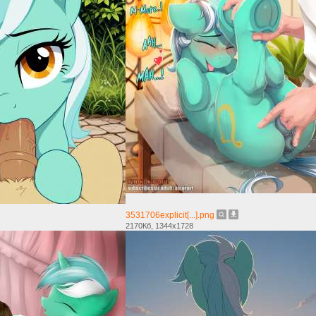
3531706explicit[...].png
2170Кб, 1344x1728