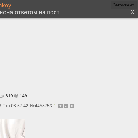
619
149
6 Птн 03:57:42
№
4458753
1