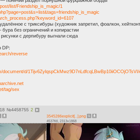
— понячий раздел порнушной фурфажной борды
/post/list/Friendship_is_magic/1
x.php?page=post&s=list&tags=friendship_is_magic
search_process.php?keyword_id=6107
далённое с триксибуры (художник запретил, фоалкон, хейтконте
 бура без ограничений и копирастии
 рисунки с дерпибуру выгнали сюда
о DP:
search/reverse
com/document/d/1Tijv6ZylqspCkMwz9D7nLdfcqLBwBp10iiOCOjOTsVI/e
onarchive.net
et/tag/sex
:18
№
4458755
2
3545286explicit[...].png
4537Кб, 2313x1868