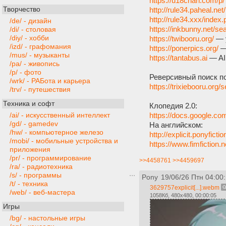
https://u18chan.com/p/
Творчество
http://rule34.paheal.net
http://rule34.xxx/inde
/de/ - дизайн
https://inkbunny.net/
/di/ - столовая
/diy/ - хобби
https://twibooru.org/
— у
/izd/ - графомания
https://ponerpics.org/
—
/mus/ - музыканты
https://tantabus.ai
— AI
/pa/ - живопись
/p/ - фото
Реверсивный поиск п
/wrk/ - РАБота и карьера
https://trixiebooru.org/
/trv/ - путешествия
Техника и софт
Клопедия 2.0:
https://docs.google.
/ai/ - искусственный интеллект
/gd/ - gamedev
На английском:
/hw/ - компьютерное железо
http://explicit.ponyficti
/mobi/ - мобильные устройства и
https://www.fimfiction.n
приложения
/pr/ - программирование
>>4458761
>>4459697
/ra/ - радиотехника
/s/ - программы
Pony
19/06/26 Птн 04:00
/t/ - техника
3629757explicit[...].webm
/web/ - веб-мастера
1058Кб, 480x480, 00:00:05
Игры
/bg/ - настольные игры