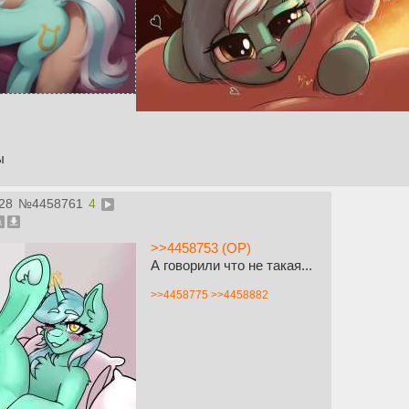
ы
:28
№
4458761
4
>>4458753 (OP)
А говорили что не такая...
>>4458775
>>4458882