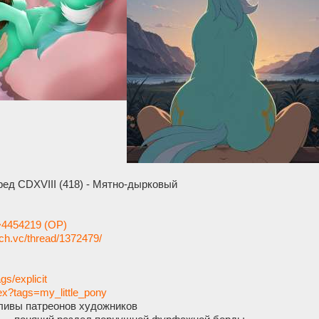
ед CDXVIII (418) - Мятно-дырковый
4454219 (OP)
ach.vc/thread/1372479/
ags/explicit
dex?tags=my_little_pony
ивы патреонов художников