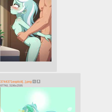
3744371explicit[...].png
877Кб, 3196x2595