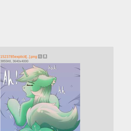
1523785explicit[...].png
3855Кб, 3640x4000