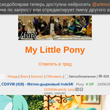
My Little Pony
Ответить в тред
Назад
|
Вниз
|
Каталог
|
Обновить
|
Автообновление
|
409
DXVIII (418) - Мятно-дырковый /rule34/
Pony
# OP
19/06/2
2328008explicit[...].png
1043Кб, 1040x997