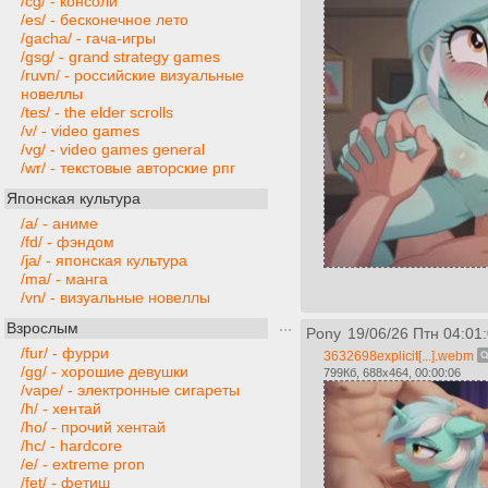
/cg/ - консоли
/es/ - бесконечное лето
/gacha/ - гача-игры
/gsg/ - grand strategy games
/ruvn/ - российские визуальные
новеллы
/tes/ - the elder scrolls
/v/ - video games
/vg/ - video games general
/wr/ - текстовые авторские рпг
Японская культура
/a/ - аниме
/fd/ - фэндом
/ja/ - японская культура
/ma/ - манга
/vn/ - визуальные новеллы
Взрослым
Pony
19/06/26 Птн 04:01
/fur/ - фурри
3632698explicit[...].webm
/gg/ - хорошие девушки
799Кб, 688x464, 00:00:06
/vape/ - электронные сигареты
/h/ - хентай
/ho/ - прочий хентай
/hc/ - hardcore
/e/ - extreme pron
/fet/ - фетиш