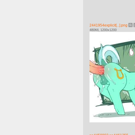
2441954explicit[...].png
480Кб, 1200x1200