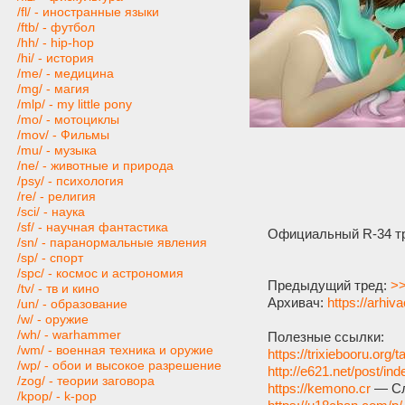
/fl/ - иностранные языки
/ftb/ - футбол
/hh/ - hip-hop
/hi/ - история
/me/ - медицина
/mg/ - магия
/mlp/ - my little pony
/mo/ - мотоциклы
/mov/ - Фильмы
/mu/ - музыка
/ne/ - животные и природа
/psy/ - психология
/re/ - религия
/sci/ - наука
/sf/ - научная фантастика
Официальный R-34 тр
/sn/ - паранормальные явления
/sp/ - спорт
/spc/ - космос и астрономия
Предыдущий тред:
>>
/tv/ - тв и кино
Архивач:
https://arhiv
/un/ - образование
/w/ - оружие
/wh/ - warhammer
Полезные ссылки:
/wm/ - военная техника и оружие
https://trixiebooru.org/t
/wp/ - обои и высокое разрешение
http://e621.net/post/in
/zog/ - теории заговора
https://kemono.cr
— Сл
/kpop/ - k-pop