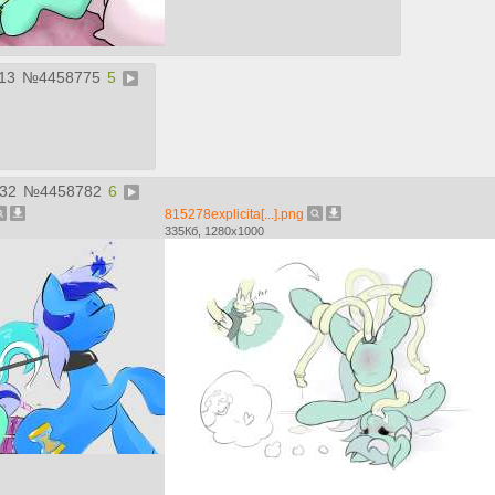
:13
№
4458775
5
:32
№
4458782
6
815278explicita[...].png
335Кб, 1280x1000