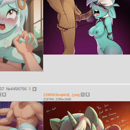
:07
№
4458756
3
2399563explicit[...].png
2187Кб, 2285x1690