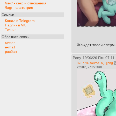
/sex/ - секс и отношения
/fag/ - фагготрия
Ссылки
Канал в Telegram
Паблик в VK
Twitter
Обратная связь
twitter
Жаждет твоей сперм
e-mail
разбан
Pony
19/06/26 Птн 07:11
3767709source+n[...].png
2291Кб, 2732x2048