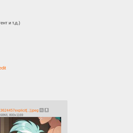
нт и т.д.)
dit
3624457explicit[...].jpeg
68Кб, 800x1169