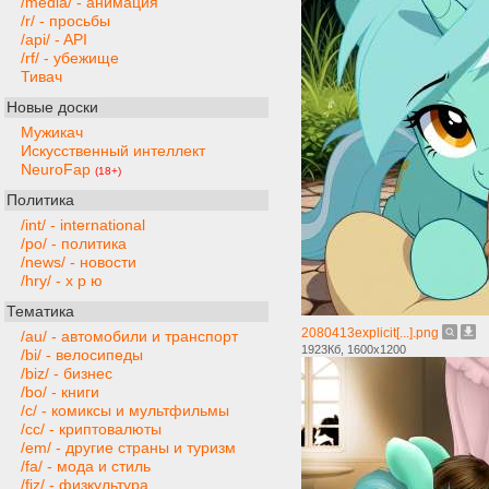
/media/ - анимация
/r/ - просьбы
/api/ - API
/rf/ - убежище
Тивач
Новые доски
Мужикач
Искусственный интеллект
NeuroFap
(18+)
Политика
/int/ - international
/po/ - политика
/news/ - новости
/hry/ - х р ю
Тематика
2080413explicit[...].png
/au/ - автомобили и транспорт
1923Кб, 1600x1200
/bi/ - велосипеды
/biz/ - бизнес
/bo/ - книги
/c/ - комиксы и мультфильмы
/cc/ - криптовалюты
/em/ - другие страны и туризм
/fa/ - мода и стиль
/fiz/ - физкультура