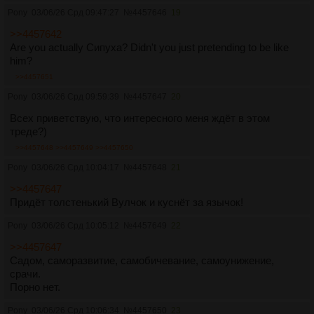
Pony
03/06/26 Срд 09:47:27
№
4457646
19
>>4457642
Are you actually Сипуха? Didn't you just pretending to be like
him?
>>4457651
Pony
03/06/26 Срд 09:59:39
№
4457647
20
Всех приветствую, что интересного меня ждёт в этом
треде?)
>>4457648
>>4457649
>>4457650
Pony
03/06/26 Срд 10:04:17
№
4457648
21
>>4457647
Придёт толстенький Вулчок и куснёт за язычок!
Pony
03/06/26 Срд 10:05:12
№
4457649
22
>>4457647
Садом, саморазвитие, самобичевание, самоунижение,
срачи.
Порно нет.
Pony
03/06/26 Срд 10:06:34
№
4457650
23