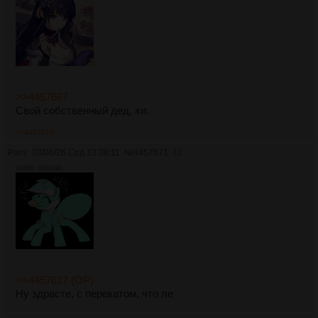
>>4457667
Свой собственный дед, хи.
>>4457673
Pony
03/06/26 Срд 13:38:11
№
4457671
42
148Кб, 854x840
>>4457617 (OP)
Ну здрасте, с перекатом, что ле