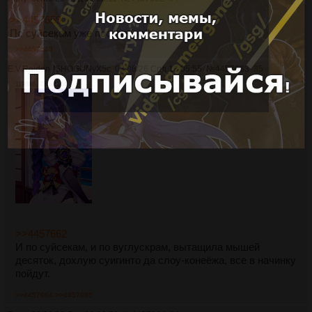
>>4457659
По суйсекам уже поскребла?
>>4457663
E.V.Raiden
!SHOGUNyX5c
03/06/26 Срд 12:05:55
№
4457663
35
1198Кб, 736x1104
>>4457662
И по суйсекам, и по вуглускрам, вытащила мышей
десяток, дохлую суигинто да слоу-конеёжа, все в начинку
пойдут.
>>4457664
>>4457665