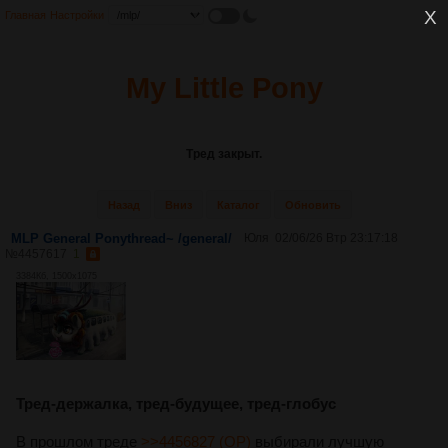
Главная
Настройки
My Little Pony
Тред закрыт.
Назад
Вниз
Каталог
Обновить
MLP General Ponythread~ /general/
Юля
02/06/26 Втр 23:17:18
№
4457617
1
3384Кб, 1500x1075
Тред-держалка, тред-будущее, тред-глобус
В прошлом треде
>>4456827 (OP)
выбирали лучшую