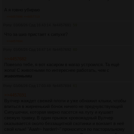
А я говно убираю
>>4457696
>>4457713
Pony
03/06/26 Срд 16:43:14
№
4457691
59
Что за шиз пристает к сипухе?
>>4457694
Pony
03/06/26 Срд 16:47:14
№
4457692
60
>>4457682
Повезло тебе, я вот касиром в магаз устроился. Та ещё
жопа! С животными по интереснее работать, чем с
животными
Pony
03/06/26 Срд 17:03:49
№
4457694
61
>>4457691
Вулчер жаждет свежей плоти и уже обнажил клыки, чтобы
впиться в жирненький бочок ничего не предчувствующей
Сипушечки, которая мирно пасется на лугу и кушает
свежую травку. В один прыжок кровожадный Вулчер
оказывается около беззащитной скотинки и вонзает в неё
свой клык! "Aaah~ harder!~" проносится по пасторальному