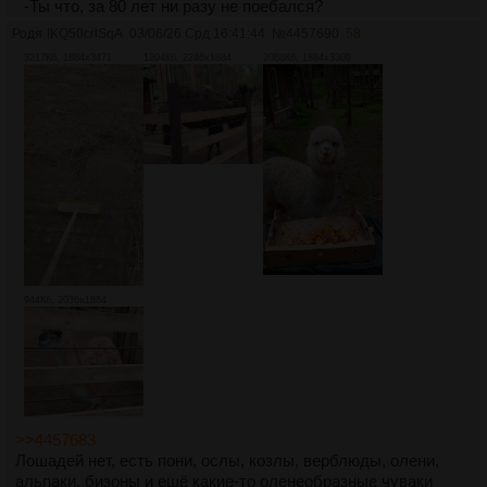
-Ты что, за 80 лет ни разу не поебался?
Луняша отвечает:
Родя
!KQ50crlSqA
03/06/26 Срд 16:41:44
№
4457690
58
-Ты бы мне рост 2 метра сделал и челюгу, долбоеб
3217Кб, 1884x3471
1204Кб, 2246x1884
2068Кб, 1884x3309
944Кб, 2036x1884
>>4457683
Лошадей нет, есть пони, ослы, козлы, верблюды, олени,
альпаки, бизоны и ещё какие-то оленеобразные чуваки