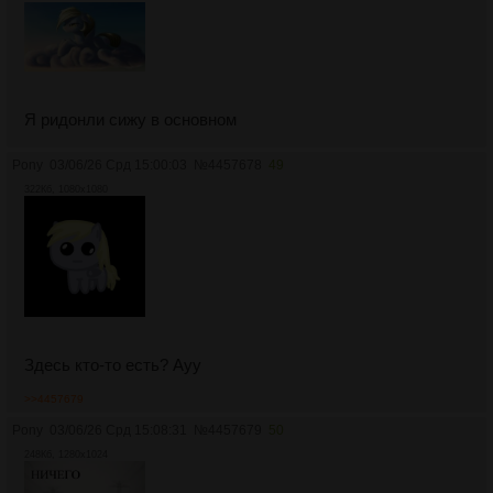
Я ридонли сижу в основном
Pony
03/06/26 Срд 15:00:03
№
4457678
49
322Кб, 1080x1080
Здесь кто-то есть? Ауу
>>4457679
Pony
03/06/26 Срд 15:08:31
№
4457679
50
248Кб, 1280x1024