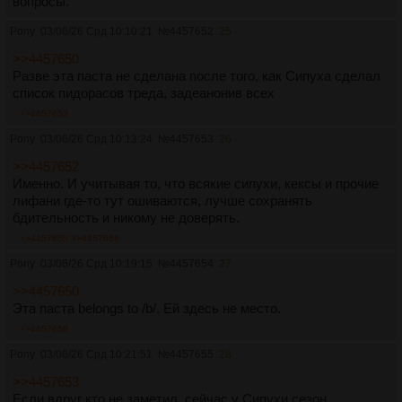
вопросы.
Pony
03/06/26 Срд 10:10:21
№
4457652
25
>>4457650
Разве эта паста не сделана после того, как Сипуха сделал
список пидорасов треда, задеанонив всех
>>4457653
Pony
03/06/26 Срд 10:13:24
№
4457653
26
>>4457652
Именно. И учитывая то, что всякие сипухи, кексы и прочие
лифани где-то тут ошиваются, лучше сохранять
бдительность и никому не доверять.
>>4457655
>>4457668
Pony
03/06/26 Срд 10:19:15
№
4457654
27
>>4457650
Эта паста belongs to /b/. Ей здесь не место.
>>4457658
Pony
03/06/26 Срд 10:21:51
№
4457655
28
>>4457653
Если вдруг кто не заметил, сейчас у Сипухи сезон