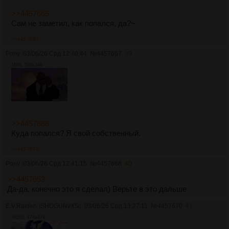
>>4457665
Сам не заметил, как попался, да?~
>>4457667
Pony
03/06/26 Срд 12:40:44
№
4457667
39
16Кб, 588x348
>>4457666
Куда попался? Я свой собственный.
>>4457670
Pony
03/06/26 Срд 12:41:15
№
4457668
40
>>4457653
Да-да, конечно это я сделал) Верьте в это дальше
E.V.Raiden
!SHOGUNyX5c
03/06/26 Срд 13:27:11
№
4457670
41
392Кб, 474x474