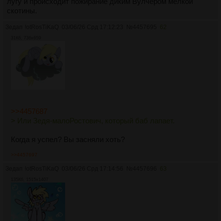
лугу и происходит пожирание диким Вулчером мелкой
скотины.
Зедап
!otRosTiKaQ
03/06/26 Срд 17:12:23
№
4457695
62
31Кб, 736x659
>>4457687
> Или Зедя-малоРостович, который баб лапает.
Когда я успел? Вы засняли хоть?
>>4457697
Зедап
!otRosTiKaQ
03/06/26 Срд 17:14:56
№
4457696
63
135Кб, 1515x1407