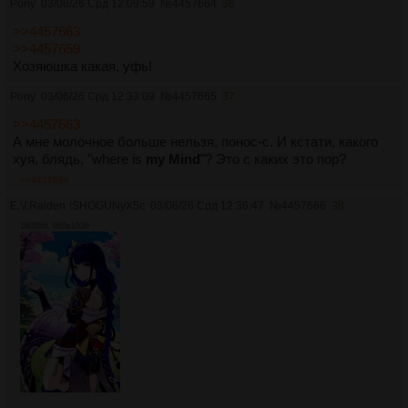
Pony
03/06/26 Срд 12:09:59
№
4457664
36
>>4457663
>>4457659
Хозяюшка какая, уфь!
Pony
03/06/26 Срд 12:33:09
№
4457665
37
>>4457663
А мне молочное больше нельзя, понос-с. И кстати, какого
хуя, блядь, "where is
my Mind
"? Это с каких это пор?
>>4457666
E.V.Raiden
!SHOGUNyX5c
03/06/26 Срд 12:36:47
№
4457666
38
1808Кб, 960x1536