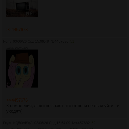
>>4457678
Pony
03/06/26 Срд 15:09:48
№
4457680
51
113Кб, 1000x1200
>>4457676
К сожаления, люди не знают что от пони не льзя уйти - и
уходят(
Родя
!KQ50crlSqA
03/06/26 Срд 15:54:09
№
4457682
52