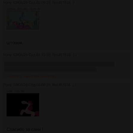
Pony
03/06/26 Срд 02:00:23
№
4457634
9
2986Кб, 852x480, 00:00:35
штооож.
Pony
03/06/26 Срд 04:33:08
№
4457635
10
Сейчас бы с Райден жеребяток делать~ Или хотя бы
массаж ей сделать... На свое лицо усадить~
>>4457637
>>4457638
>>4457661
Pony
03/06/26 Срд 06:00:15
№
4457636
11
54Кб, 700x500
Спасибо за сани !