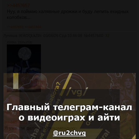
>>4457657
Нуу, я поймаю халявные дрожжи и буду лепить ехидных
колобков...
>>4457662
>>4457664
Луняша
!/EW2QLkZ9s
03/06/26 Срд 10:46:08
№
4457660
32
8588Кб, 2500x3500
Pony
03/06/26 Срд 11:35:35
№
4457661
33
>>4457635
Я уже так делал, не рекомендую~
Pony
03/06/26 Срд 11:38:11
№
4457662
34