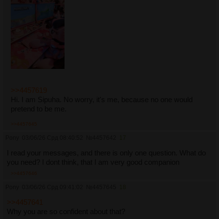
>>4457619
Hi. I am Sipuha. No worry, it's me, because no one would
pretend to be me.
>>4457645
Pony
03/06/26 Срд 08:40:52
№
4457642
17
I read your messages, and there is only one question. What do
you need? I dont think, that I am very good companion
>>4457646
Pony
03/06/26 Срд 09:41:02
№
4457645
18
>>4457641
Why you are so confident about that?