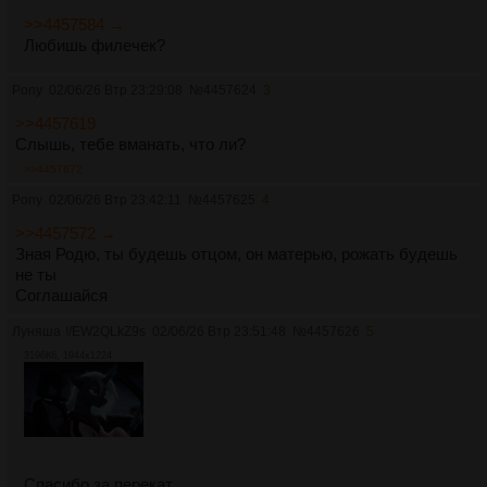
>>4457584 →
Любишь филечек?
Pony
02/06/26 Втр 23:29:08
№
4457624
3
>>4457619
Слышь, тебе вманать, что ли?
>>4457672
Pony
02/06/26 Втр 23:42:11
№
4457625
4
>>4457572 →
Зная Родю, ты будешь отцом, он матерью, рожать будешь
не ты
Соглашайся
Луняша
!/EW2QLkZ9s
02/06/26 Втр 23:51:48
№
4457626
5
3196Кб, 1944x1224
Спасибо за перекат