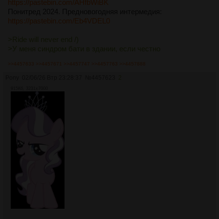
https://pastebin.com/AHfbWiBK
Понитред 2024. Предновогодняя интермедия:
https://pastebin.com/Eb4VDEL0
>Ride will never end /)
>У меня синдром бати в здании, если честно
>>4457633
>>4457671
>>4457747
>>4457763
>>4457888
Pony
02/06/26 Втр 23:28:37
№
4457623
2
915Кб, 3231x7000