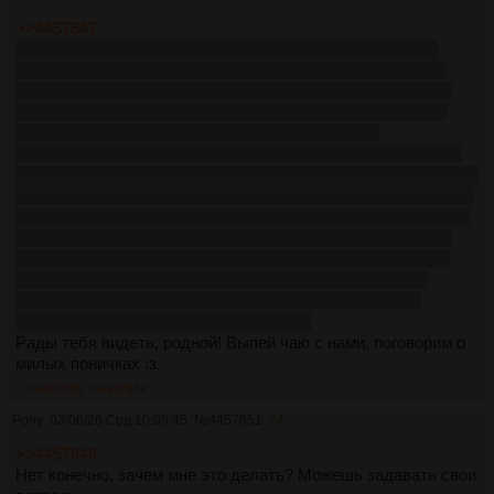
>>4457647
Внимание! Данный тред не имеет никакого отношения к
брони-культуре! Желающим ознакомиться с сериалом и
пообщаться с единомышленниками рекомендуем раздел
/mlp/ и другие тематические площадки. Находясь в этом
треде, вы соглашаетесь с тем, что готовы быть
осмеянными за искренность, получить обидное прозвище,
клеймо пидораса и деанон, а также против воли смотреть на
срачи между местными дегенератами. Вы не найдете здесь
понимания, сочувствия и друзей. Прикинувшиеся друзьями
в любой момент воткнут вам нож в спину, сливая личные
переписки и ставшие известными данные. Обитающим в
треде битардам чужды любовь и эмпатия, они просто
троллят. Выражаем глубочайшие соболезнования по
случаю смерти настоящего понитреда.
Рады тебя видеть, родной! Выпей чаю с нами, поговорим о
милых поничках :з
>>4457652
>>4457654
Pony
03/06/26 Срд 10:09:45
№
4457651
24
>>4457646
Нет конечно, зачем мне это делать? Можешь задавать свои