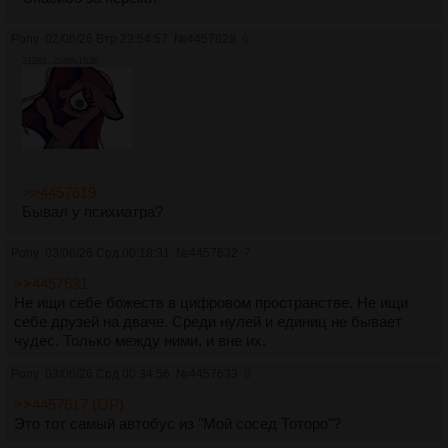
Pony
02/06/26 Втр 23:54:57
№
4457628
6
212Кб, 2048x1536
>>4457619
Бывал у психиатра?
Pony
03/06/26 Срд 00:18:31
№
4457632
7
>>4457631
Не ищи себе божеств в цифровом пространстве. Не ищи
себе друзей на дваче. Среди нулей и единиц не бывает
чудес. Только между ними, и вне их.
Pony
03/06/26 Срд 00:34:56
№
4457633
8
>>4457617 (OP)
Это тот самый автобус из "Мой сосед Тоторо"?