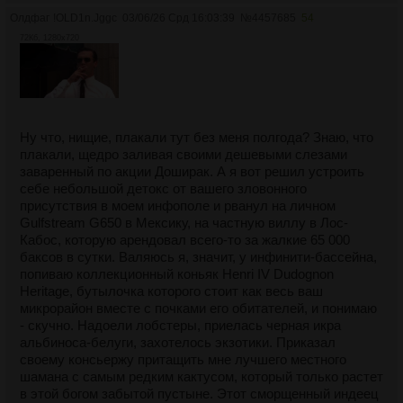
Олдфаг
!OLD1n.Jggc
03/06/26 Срд 16:03:39
№
4457685
54
72Кб, 1280x720
Ну что, нищие, плакали тут без меня полгода? Знаю, что
плакали, щедро заливая своими дешевыми слезами
заваренный по акции Доширак. А я вот решил устроить
себе небольшой детокс от вашего зловонного
присутствия в моем инфополе и рванул на личном
Gulfstream G650 в Мексику, на частную виллу в Лос-
Кабос, которую арендовал всего-то за жалкие 65 000
баксов в сутки. Валяюсь я, значит, у инфинити-бассейна,
попиваю коллекционный коньяк Henri IV Dudognon
Heritage, бутылочка которого стоит как весь ваш
микрорайон вместе с почками его обитателей, и понимаю
- скучно. Надоели лобстеры, приелась черная икра
альбиноса-белуги, захотелось экзотики. Приказал
своему консьержу притащить мне лучшего местного
шамана с самым редким кактусом, который только растет
в этой богом забытой пустыне. Этот сморщенный индеец