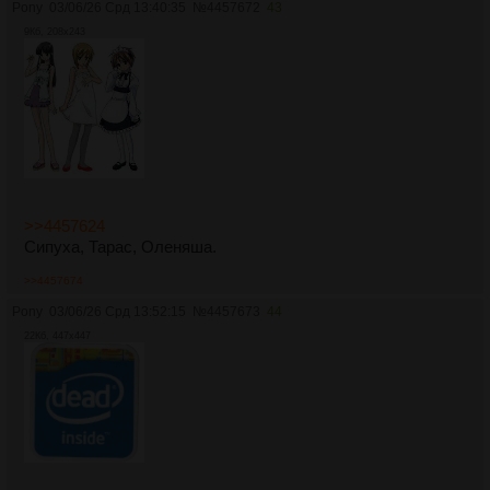
Pony
03/06/26 Срд 13:40:35
№
4457672
43
9Кб, 208x243
>>4457624
Сипуха, Тарас, Оленяша.
>>4457674
Pony
03/06/26 Срд 13:52:15
№
4457673
44
22Кб, 447x447