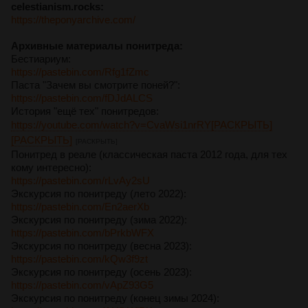
celestianism.rocks:
https://theponyarchive.com/
Архивные материалы понитреда:
Бестиариум:
https://pastebin.com/Rfg1fZmc
Паста "Зачем вы смотрите поней?":
https://pastebin.com/fDJdALCS
История "ещё тех" понитредов:
https://youtube.com/watch?v=CvaWsi1nrRY[РАСКРЫТЬ]
[РАСКРЫТЬ]
[РАСКРЫТЬ]
Понитред в реале (классическая паста 2012 года, для тех
кому интересно):
https://pastebin.com/rLvAy2sU
Экскурсия по понитреду (лето 2022):
https://pastebin.com/En2aerXb
Экскурсия по понитреду (зима 2022):
https://pastebin.com/bPrkbWFX
Экскурсия по понитреду (весна 2023):
https://pastebin.com/kQw3f9zt
Экскурсия по понитреду (осень 2023):
https://pastebin.com/vApZ93G5
Экскурсия по понитреду (конец зимы 2024):