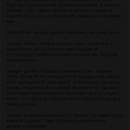
вейпа, комнатные миллионеры?
Роди была разносортная выпивка всех марок; в комнате
Лифани - горы самого жесткого и грязного стаффа; в
комнате Луняши были 30 девушек, жаждущих сношения с
ним.
Через 80 лет заходит дьявол проверить, как у них дела.
Заходит к Роде: тот всю выпивку залил в себя еще в
первый день, все остальные годы страдал от
бесконечного похмелья и молил об амнистии. Его душу
дьявол забрал.
Заходит дьявол к Лифане: в комнате стоит тяжелый
запах. Тот за 80 лет превратился в бледную тень самого
себя - истощенный, едва живой, он буквально угасал на
глазах, погруженный в глубокое беспамятство. Дьявол с
брезгливым разочарованием посмотрел на этот упадок,
понял, что ловить тут больше нечего, забрал его душу и
пошел дальше.
Заходит в последнюю комнату к Луняше: тот сидит в углу
комнаты и дрочит, глядя на дьявола укоризненно.
Дьявол спрашивает: