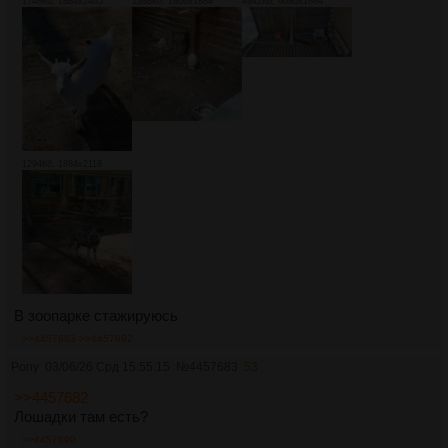
1748Кб, 1884x2465
1388Кб, 1806x1884
4942Кб, 4080x1884
1294Кб, 1884x2118
В зоопарке стажируюсь
>>4457683
>>4457692
Pony
03/06/26 Срд 15:55:15
№
4457683
53
>>4457682
Лошадки там есть?
>>4457690