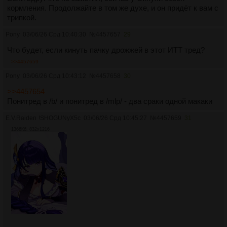
кормления. Продолжайте в том же духе, и он придёт к вам с
трипкой.
Pony
03/06/26 Срд 10:40:30
№
4457657
29
Что будет, если кинуть пачку дрожжей в этот ИТТ тред?
>>4457659
Pony
03/06/26 Срд 10:43:12
№
4457658
30
>>4457654
Понитред в /b/ и понитред в /mlp/ - два сраки одной макаки
E.V.Raiden
!SHOGUNyX5c
03/06/26 Срд 10:45:27
№
4457659
31
1366Кб, 832x1216