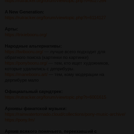
https://rutracker.org/forum/viewtopic.php?t=6027264
A New Generation:
https://rutracker.org/forum/viewtopic.php?t=6114127
Арты:
https://trixiebooru.org/
Народные альтернативы:
https://twibooru.org/
— лучше всего подходит для
обратного поиска (картинки по картинке)
https://ponybooru.org/
— тем, кто ищет художников,
которые удалились с деприбуры.
https://manebooru.art/
— тем, кому модерации на
дерпибуре мало
Официальный саундтрек:
https://rutracker.org/forum/viewtopic.php?t=6001615
Архивы фанатской музыки:
https://rainwatertornado.cloud/collections/pony-music-archive/
https://pony.fm/
Архив всякого понячьего, переехавший с