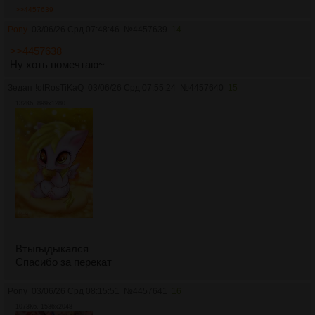
>>4457639
Pony
03/06/26 Срд 07:48:46
№
4457639
14
>>4457638
Ну хоть помечтаю~
Зедап
!otRosTiKaQ
03/06/26 Срд 07:55:24
№
4457640
15
132Кб, 899x1280
Втыгыдыкался
Спасибо за перекат
Pony
03/06/26 Срд 08:15:51
№
4457641
16
1073Кб, 1536x2048