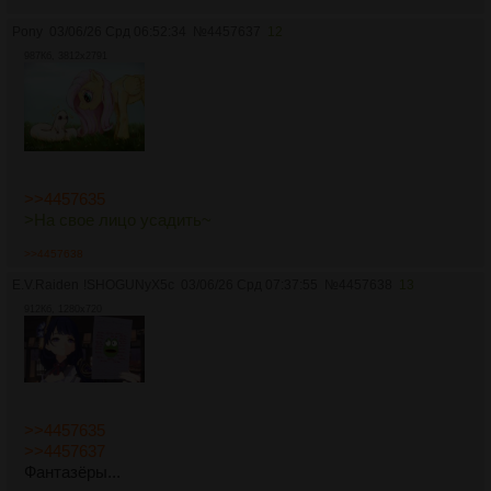
Pony
03/06/26 Срд 06:52:34
№
4457637
12
987Кб, 3812x2791
>>4457635
>На свое лицо усадить~
>>4457638
E.V.Raiden
!SHOGUNyX5c
03/06/26 Срд 07:37:55
№
4457638
13
912Кб, 1280x720
>>4457635
>>4457637
Фантазёры...