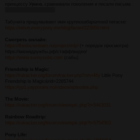
принцессу
Урана
, сравнивали поколения и писали письма
на деревню Лунофашу.
Табунята придумывают имя
крупногабаритной
пегаске:
https://tabun.everypony.me/blog/fanart/223850.html
Смотреть онлайн:
https://thedoctorteam.ru/project/mlp/
(+ порядок просмотра)
https://магиядружбы.рф/стафф/видео/
https://www.sunnysubs.com
(сабы)
Friendship is Magic:
https://rutracker.org/forum/tracker.php?nm=My
Little Pony
Friendship Is Magic&rid=2285744
https://yp1.yayponies.no/videos/episodes.php
The Movie:
https://rutracker.org/forum/viewtopic.php?t=5463031
Rainbow Roadtrip:
https://rutracker.org/forum/viewtopic.php?t=5754903
Pony Life: