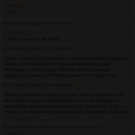
>>4457670
А то!
Pony
03/06/26 Срд 14:05:34
№
4457674
45
>>4457672
Сипуха, пидорас, не няша.
Pony
03/06/26 Срд 14:39:17
№
4457675
46
Такое чувство, что годы идут, а понитред остается одним и
тем же. За последние три года не сменились даже
проблемы. Какой-нибудь гейтоник может однажды
вернуться и понять, что вообще ничего не пропустил.
Pony
03/06/26 Срд 14:47:54
№
4457676
47
Может, каждый из ушедших, уходя, втайне надеялся, что
однажды вернется - и не увидит того, от чего уходил, но
всякий раз, когда пытается вернуться, видит все то же
самое, и не решается даже отправить сообщение. А смысл?
>>4457680
>>4457687
Зедап
!otRosTiKaQ
03/06/26 Срд 14:53:03
№
4457677
48
34Кб, 736x419