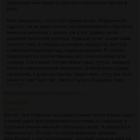
приготовил мне какое-то хрючево и ритуально вручил в
руки.
Мне показалось, что я стал одним из вас. Я физически
ощутил, как на моих плечах материализовалась куртка из
вонючей синтетики с рынка, как в нос ударил запах
дешевой чесночной колбасы "Красная цена", а ноги сами
пошли стоять в очереди на ржавую маршрутку где-то в
слякотном Бирюлево под ледяным дождем. Я словно
подключился к коллективному бессознательному всех
лузеров этого мира! Почувствовал вашу тупую, ноющую
боль от невыплаченной ипотеки за 18-метровую студию
на окраине, я даже на секунду представил, что у вас есть
какие-то там "чувства", "мечты" купить бэушную ладу
>>4457688
гранту в кредит на 40 лет или накопить на поездку в
анапу в плацкарте у туалета. Я прям проникся этой
Pony
03/06/26 Срд 16:32:10
№
4457687
55
глубокой философией равенства, чуть слезу не пустил от
>>4457676
такой трогательной картины вселенского братства! Я
>смысл?
сидел прямо в этой воображаемой луже и думал: "Боже,
Его нет. Вот Райдюха оказывается меня более близко знает
мы же все едины! Мы все состоим из одной звездной
и может даже мне отправляла свои ножки в сандалиях и
пыли, нет никаких богатых и бедных, нет никаких
платьице (жопки никакой, стесняшка такая). А признаться
классов, есть только великая, единая душа простого
смысла и нет. Потому что нехуй ворошить прошлое.
народа, и я - часть ее!" Я уже был готов позвонить своему
Или Родька, с его "проблемами", который только и ноет да
брокеру, раздать все свои миллиарды в фонды помощи