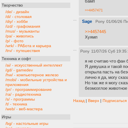
бамп
Творчество
>>4457471
/de/ - дизайн
/di/ - столовая
Sage
/diy/ - хобби
Pony
01/06/26 Пн
/izd/ - графомания
/mus/ - музыканты
>>4457445
/pa/ - живопись
Хуямп
/p/ - фото
/wrk/ - РАБота и карьера
/trv/ - путешествия
Pony
11/07/26 Суб 19:35
Техника и софт
я не считаю что фан 
/ai/ - искусственный интеллект
Я девушка и такой по
/gd/ - gamedev
открыла пасть на бе
/hw/ - компьютерное железо
лично я да, могу ска
/mobi/ - мобильные устройства и
Но так же я могу сказ
приложения
безмозглое животное
/pr/ - программирование
/ra/ - радиотехника
/s/ - программы
Назад
|
Вверх
|
Подписаться
/t/ - техника
/web/ - веб-мастера
Игры
/bg/ - настольные игры