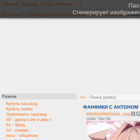
Главная
Пасскод
Талон
Реклама
[...]
[
b
/
news
/
+
]
Юзердоски
Каталог
Трекер
NSFW
Настройки
Разное
<<
Купить пасскод
ФАНФИКИ С АНТОНОМ С
Купить талон
Залогинить пасскод
696481b88850e6e[...].jpg
110Кб, 736x736
/d/ - дискуссии о два.ч
/b/ - бред
/o/ - оэкаки
/soc/ - общение