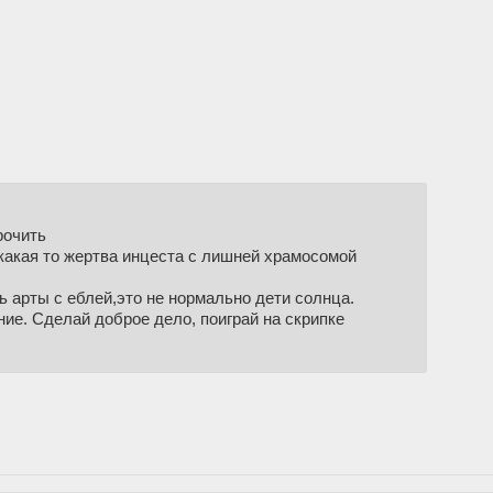
рочить
 какая то жертва инцеста с лишней храмосомой
ть арты с еблей,это не нормально дети солнца.
ение. Cделай доброе дело, поиграй на скрипке