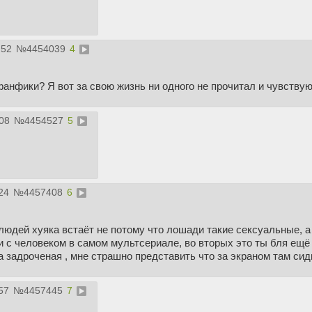
:52
№
4454039
4
анфики? Я вот за свою жизнь ни одного не прочитал и чувству
:08
№
4454527
5
24
№
4457408
6
людей хуяка встаёт не потому что лошади такие сексуальные, 
и с человеком в самом мультсериале, во вторых это ты бля ещё 
ла задроченая , мне страшно представить что за экраном там сид
57
№
4457445
7