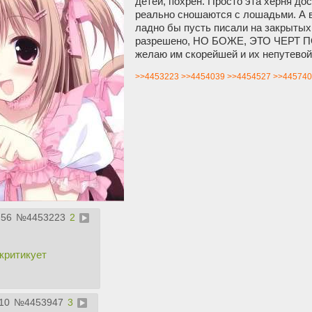
детей, похрен. Просто эта херня до
реально сношаются с лошадьми. А в
ладно бы пусть писали на закрытых
разрешено, НО БОЖЕ, ЭТО ЧЕРТ П
желаю им скорейшей и их непутевой
>>4453223
>>4454039
>>4454527
>>445740
:56
№
4453223
2
критикует
:10
№
4453947
3