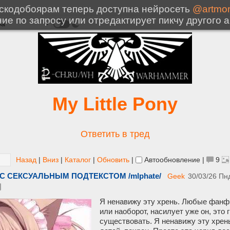
My Little Pony
Ответить в тред
Назад
|
Вниз
|
Каталог
|
Обновить
|
Автообновление
|
9
 СЕКСУАЛЬНЫМ ПОДТЕКСТОМ /mlphate/
Geek
30/03/26 Пн
Я ненавижу эту хрень. Любые фанф
или наоборот, насилует уже он, это
существовать. Я ненавижу эту хрень