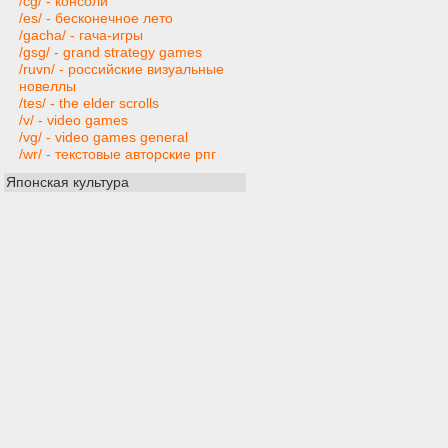
/cg/ - консоли
/es/ - бесконечное лето
/gacha/ - гача-игры
/gsg/ - grand strategy games
/ruvn/ - российские визуальные
новеллы
/tes/ - the elder scrolls
/v/ - video games
/vg/ - video games general
/wr/ - текстовые авторские рпг
Японская культура
/a/ - аниме
/fd/ - фэндом
/ja/ - японская культура
/ma/ - манга
/vn/ - визуальные новеллы
Взрослым
/fur/ - фурри
/gg/ - хорошие девушки
/vape/ - электронные сигареты
/h/ - хентай
/ho/ - прочий хентай
/hc/ - hardcore
/e/ - extreme pron
/fet/ - фетиш