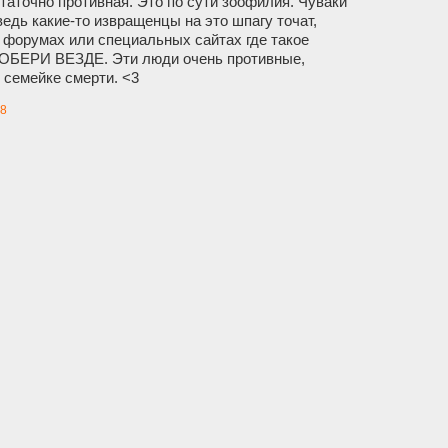
статочно противная. Это по сути зоофилия. Чуваки
едь какие-то извращенцы на это шпагу точат,
 форумах или специальных сайтах где такое
ОБЕРИ ВЕЗДЕ. Эти люди очень противные,
 семейке смерти. <3
8