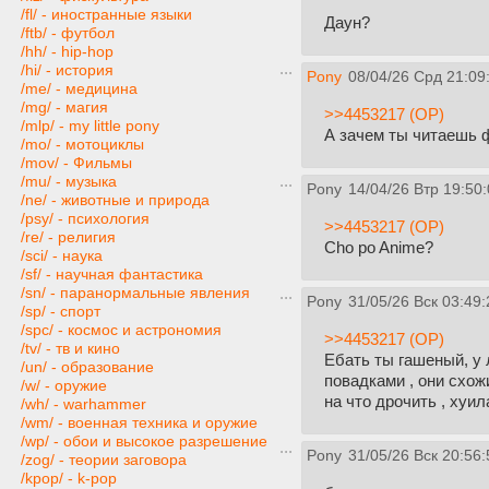
/fl/ - иностранные языки
Даун?
/ftb/ - футбол
/hh/ - hip-hop
/hi/ - история
Pony
08/04/26 Срд 21:09
/me/ - медицина
/mg/ - магия
>>4453217 (OP)
/mlp/ - my little pony
А зачем ты читаешь ф
/mo/ - мотоциклы
/mov/ - Фильмы
/mu/ - музыка
Pony
14/04/26 Втр 19:50
/ne/ - животные и природа
/psy/ - психология
>>4453217 (OP)
/re/ - религия
Cho po Anime?
/sci/ - наука
/sf/ - научная фантастика
/sn/ - паранормальные явления
Pony
31/05/26 Вск 03:49:
/sp/ - спорт
/spc/ - космос и астрономия
>>4453217 (OP)
/tv/ - тв и кино
Ебать ты гашеный, у 
/un/ - образование
повадками , они схож
/w/ - оружие
на что дрочить , хуи
/wh/ - warhammer
/wm/ - военная техника и оружие
/wp/ - обои и высокое разрешение
Pony
31/05/26 Вск 20:56:
/zog/ - теории заговора
/kpop/ - k-pop