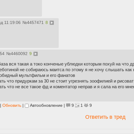
д 11:19:06
№
4457471
8
:54
№
4460092
9
база вся такая а токо конченые ублюдки которым похуй на что д
еботиной не собираюсь маитса по этому я не хочу слышать как
зобидный мультфильм и его фанатов
зать что придуркам за 30 не стоит угрезнять зоофилией и рисова
ать что не все такое фд и коментатор неправ и я сала на его мн
|
Обновить
|
Автообновление
|
9
1
9
Ответить в тред