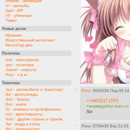
/media/ - анимация
/r/ - просьбы
/api/ - API
/rf/ - убежище
Тивач
Новые доски
Мужикач
Искусственный интеллект
NeuroFap
(18+)
Политика
/int/ - international
/po/ - политика
/news/ - новости
/hry/ - х р ю
Тематика
/au/ - автомобили и транспорт
Pony
30/03/26 Пнд 09:14
/bi/ - велосипеды
/biz/ - бизнес
>>4453217 (OP)
/bo/ - книги
>анимедебил кого-то 
/c/ - комиксы и мультфильмы
Лiл
/cc/ - криптовалюты
/em/ - другие страны и туризм
/fa/ - мода и стиль
Pony
07/04/26 Втр 21:03
/fiz/ - физкультура