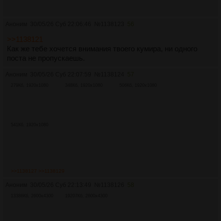
Аноним
30/05/26 Суб 22:06:46
№
1138123
56
>>1138121
Как же тебе хочется внимания твоего кумира, ни одного
поста не пропускаешь.
Аноним
30/05/26 Суб 22:07:59
№
1138124
57
279Кб, 1920x1080
348Кб, 1920x1080
506Кб, 1920x1080
541Кб, 1920x1080
>>1138127
>>1138129
Аноним
30/05/26 Суб 22:13:49
№
1138126
58
13386Кб, 2600x4300
19207Кб, 2600x4300