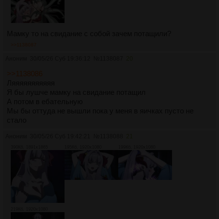
Мамку то на свидание с собой зачем потащили?
>>1138087
Аноним
30/05/26 Суб 19:36:12
№
1138087
20
>>1138086
Ляяяяяяяяяяя
Я бы лушче мамку на свидание потащил
А потом в ебательную
Мы бы оттуда не вышли пока у меня в яичках пусто не
стало
Аноним
30/05/26 Суб 19:42:21
№
1138088
21
390Кб, 1891x1865
195Кб, 1920x1080
199Кб, 1920x1080
219Кб, 1920x1080