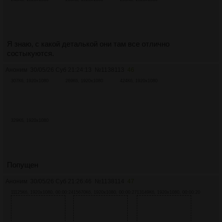
Я знаю, с какой деталькой они там все отлично
состыкуются.
Аноним
30/05/26 Суб 21:24:13
№
1138113
46
307Кб, 1920x1080
269Кб, 1920x1080
424Кб, 1920x1080
329Кб, 1920x1080
Попущен
Аноним
30/05/26 Суб 21:26:46
№
1138114
47
11125Кб, 1920x1080, 00:00:24
15670Кб, 1920x1080, 00:00:27
13149Кб, 1920x1080, 00:00:20