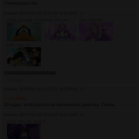
Хитагишенства
Аноним
30/05/26 Суб 19:02:39
№
1138081
14
7080Кб, 1920x1080, 00:00:29
311Кб, 1920x1080
311Кб, 1920x1080
644Кб, 1920x1080
ЛЯЯЯЯЯЯЯЯЯЯЯЯЯЯ
>>1138082
Аноним
30/05/26 Суб 19:03:31
№
1138082
15
>>1138081
Влцдруг возбудился на маленькую девочку. Снова.
Аноним
30/05/26 Суб 19:09:22
№
1138083
16
2135Кб, 1920x1080, 00:00:03