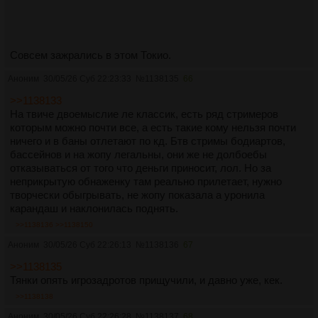
Совсем зажрались в этом Токио.
Аноним
30/05/26 Суб 22:23:33
№
1138135
66
>>1138133
На твиче двоемыслие ле классик, есть ряд стримеров
которым можно почти все, а есть такие кому нельзя почти
ничего и в баны отлетают по кд. Бтв стримы бодиартов,
бассейнов и на жопу легальны, они же не долбоебы
отказываться от того что деньги приносит, лол. Но за
неприкрытую обнаженку там реально прилетает, нужно
творчески обыгрывать, не жопу показала а уронила
карандаш и наклонилась поднять.
>>1138136
>>1138150
Аноним
30/05/26 Суб 22:26:13
№
1138136
67
>>1138135
Тянки опять игрозадротов прищучили, и давно уже, кек.
>>1138138
Аноним
30/05/26 Суб 22:26:28
№
1138137
68