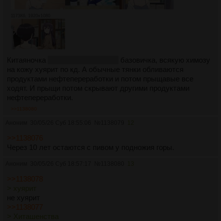
1173Кб, 1920x1080
Китаяночка
из настоящего Китая
базовичка, всякую химозу
на кожу хуярит по кд. А обычные тянки обливаются
продуктами нефтепереработки и потом прыщавые все
ходят. И прыщи потом скрывают другими продуктами
нефтепереработки.
>>1138080
Аноним
30/05/26 Суб 18:55:06
№
1138079
12
>>1138076
Через 10 лет остаются с пивом у подножия горы.
Аноним
30/05/26 Суб 18:57:17
№
1138080
13
>>1138078
> хуярит
не хуярит
>>1138077
> Хиташенства