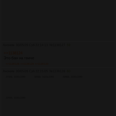
Аноним
30/05/26 Суб 22:14:13
№
1138127
59
>>1138124
Это бан на твиче
>>1138128
>>1138129
>>1138133
Аноним
30/05/26 Суб 22:15:05
№
1138128
60
374Кб, 1920x1080
395Кб, 1920x1080
398Кб, 1920x1080
205Кб, 1920x1080