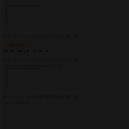
6733Кб, 1920x1080, 00:00:11
Аноним
30/05/26 Суб 21:27:57
№
1138115
48
>>1138102
Педосексуал, не бузи.
Аноним
30/05/26 Суб 21:30:02
№
1138116
49
998Кб, 1920x1080, 00:00:01
439Кб, 1920x1080
Аноним
30/05/26 Суб 21:31:19
№
1138117
50
301Кб, 1542x2048