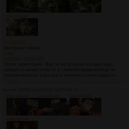
402Кб, 1920x1080
>>1138076
Ща прикол покажу.
>.jpg
>1912Кб, 1920x1080
Пятая серия горнях. Вон, те же бутылки, которые надо
набрать и наверх отнести. С самоповторами вообще не
заморачиваются, а они ещё в горняхах успели надоесть.
>>1138110
Аноним
30/05/26 Суб 20:53:01
№
1138105
38
323Кб, 1920x1080
331Кб, 1920x1080
303Кб, 1920x1080
414Кб, 1920x1080