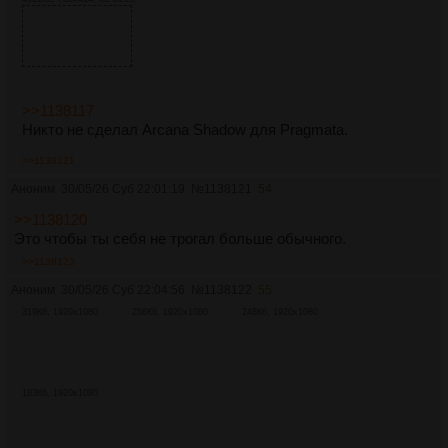
>>1138117
Никто не сделал Arcana Shadow для Pragmata.
>>1138121
Аноним
30/05/26 Суб 22:01:19
№
1138121
54
>>1138120
Это чтобы ты себя не трогал больше обычного.
>>1138123
Аноним
30/05/26 Суб 22:04:56
№
1138122
55
319Кб, 1920x1080
258Кб, 1920x1080
248Кб, 1920x1080
183Кб, 1920x1080