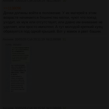
Аноним
30/05/26 Суб 20:08:24
№
1138097
30
>>1138096
Дочки должны войти в положение. У их матерей в этом
возрасте начинается бешенство матки, чуют что поезд
уходит, их муж или отсутствует, или давно им внимание не
уделяет, или просто импотент. А тут молодой крепкий хуец
образуется под одной крышей. Вот у мамок и рвет башни.
Аноним
30/05/26 Суб 20:11:19
№
1138098
31
214Кб, 352x602
Аноним
30/05/26 Суб 20:15:50
№
1138099
32