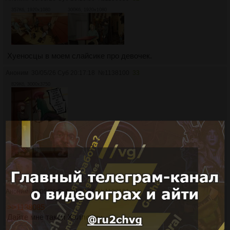
357Кб, 1920x1080
300Кб, 1920x1080
Хуеносцы в моем слайсике про девочек.
Аноним
30/05/26 Суб 20:17:18
№
1138100
33
829Кб, 3000x3750
Аноним
30/05/26 Суб 20:37:36
№
1138101
34
>>1138085
Дайте мне такой Хэллоуин...