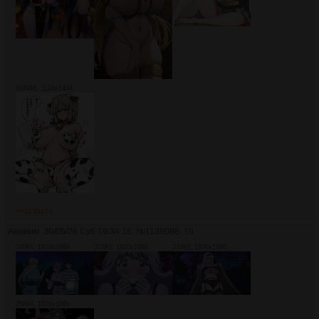
1074Кб, 1124x1434
>>1138101
Аноним
30/05/26 Суб 19:34:16
№
1138086
19
248Кб, 1920x1080
222Кб, 1920x1080
274Кб, 1920x1080
258Кб, 1920x1080