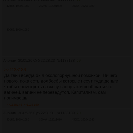
425Кб, 1920x1080
282Кб, 1920x1080
357Кб, 1920x1080
300Кб, 1920x1080
Аноним
30/05/26 Суб 22:28:23
№
1138138
69
>>1138136
Да твич всегда был околопорнушной помойкой. Ничего
нового, пока есть долбоебы которые несут туда деньги
чтобы посмотреть на жопу в шортах и пообщаться с
вагиней, вагини не переведутся. Капитализм, сам
понимаешь.
>>1138145
>>1138150
Аноним
30/05/26 Суб 22:31:01
№
1138139
70
451Кб, 1920x1080
390Кб, 1920x1080
459Кб, 1920x1080