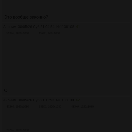
Это вообще законно?
Аноним
30/05/26 Суб 21:04:54
№
1138108
41
513Кб, 1920x1080
159Кб, 666x1000
О
Аноним
30/05/26 Суб 21:11:53
№
1138109
42
472Кб, 1920x1080
381Кб, 1920x1080
435Кб, 1920x1080
287Кб, 1920x1080