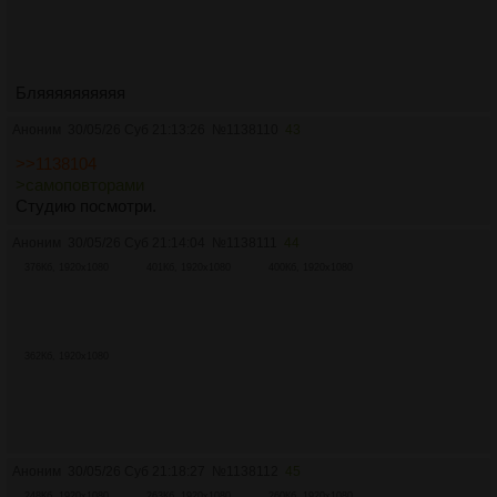
Бляяяяяяяяяя
Аноним
30/05/26 Суб 21:13:26
№
1138110
43
>>1138104
>самоповторами
Студию посмотри.
Аноним
30/05/26 Суб 21:14:04
№
1138111
44
376Кб, 1920x1080
401Кб, 1920x1080
400Кб, 1920x1080
362Кб, 1920x1080
Аноним
30/05/26 Суб 21:18:27
№
1138112
45
248Кб, 1920x1080
263Кб, 1920x1080
260Кб, 1920x1080