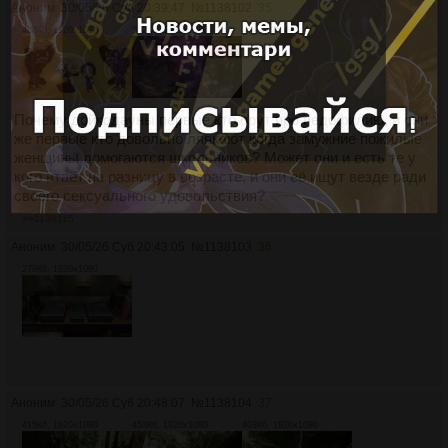
Аноним
30/05/26 Суб 20:39:47
№
1138102
35
484Кб, 1920x1080
582Кб, 1920x1080
Почему дойкодауны первые кто орут про педофилию, и они
же первые кто довольно ляякают когда замужние пожилые
женщины домогаются школьников? Может они и есть те у
кого втаёт на разницу в возрасте, и они её ищут везде ради
своего сексуального удовольствия?
>>1138115
Аноним
30/05/26 Суб 20:43:05
№
1138103
36
279Кб, 1920x1080
Аноним
30/05/26 Суб 20:48:07
№
1138104
37
415Кб, 1920x1080
453Кб, 1920x1080
403Кб, 1920x1080