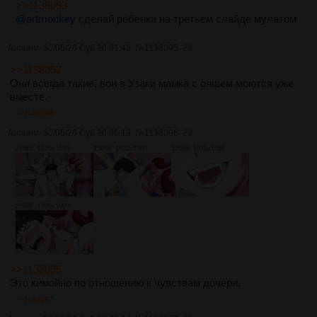
>>1138093
@artmonkey
сделай ребенка на третьем слайде мулатом
Аноним
30/05/26 Суб 20:01:43
№
1138095
28
>>1138092
Они всегда такие, вон в Узаки мамка с ояшем моются уже
вместе.
>>1138096
Аноним
30/05/26 Суб 20:06:13
№
1138096
29
275Кб, 1920x1080
250Кб, 1920x1080
120Кб, 1920x1080
229Кб, 1920x1080
>>1138095
Это кимойно по отношению к чувствам дочери.
>>1138097