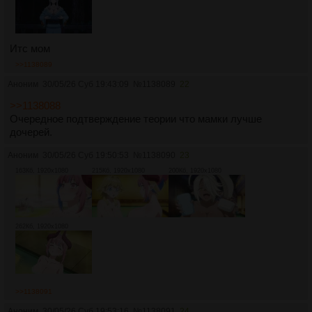
Итс мом
>>1138089
Аноним
30/05/26 Суб 19:43:09
№
1138089
22
>>1138088
Очередное подтверждение теории что мамки лучше
дочерей.
Аноним
30/05/26 Суб 19:50:53
№
1138090
23
163Кб, 1920x1080
215Кб, 1920x1080
200Кб, 1920x1080
262Кб, 1920x1080
>>1138091
Аноним
30/05/26 Суб 19:53:16
№
1138091
24