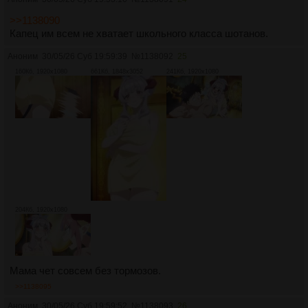
>>1138090
Капец им всем не хватает школьного класса шотанов.
Аноним
30/05/26 Суб 19:59:39
№
1138092
25
160Кб, 1920x1080
661Кб, 1848x3052
241Кб, 1920x1080
204Кб, 1920x1080
Мама чет совсем без тормозов.
>>1138095
Аноним
30/05/26 Суб 19:59:52
№
1138093
26