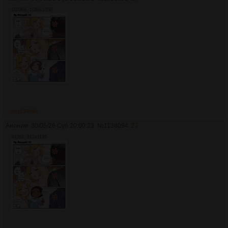
1029Кб, 1080x1350
>>1138094
Аноним
30/05/26 Суб 20:00:23
№
1138094
27
343Кб, 912x1136