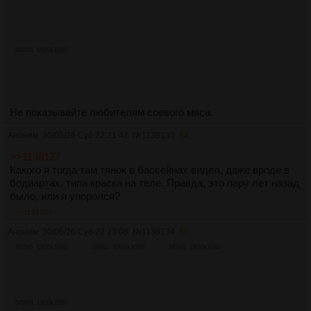
401Кб, 1920x1080
Не показывайте любителям соевого мяса.
Аноним
30/05/26 Суб 22:21:42
№
1138133
64
>>1138127
Какого я тогда там тянок в бассейнах видел, даже вроде в
бодиартах, типа краска на теле. Правда, это пару лет назад
было, или я упоролся?
>>1138135
Аноним
30/05/26 Суб 22:23:08
№
1138134
65
462Кб, 1920x1080
390Кб, 1920x1080
345Кб, 1920x1080
549Кб, 1920x1080