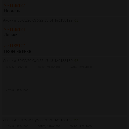
>>1138127
На день.
Аноним
30/05/26 Суб 22:15:14
№
1138129
61
>>1138124
Ляяяяя
>>1138127
Но не на кике
Аноним
30/05/26 Суб 22:17:18
№
1138130
62
605Кб, 1920x1080
369Кб, 1920x1080
248Кб, 1920x1080
487Кб, 1920x1080
Аноним
30/05/26 Суб 22:20:30
№
1138132
63
289Кб, 1920x1080
381Кб, 1920x1080
561Кб, 1920x1080