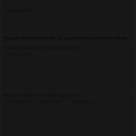
441Кб, 1920x1080
И даже тут воткнули место, куда нельзя залезать в обуви.
Аноним
30/05/26 Суб 22:31:39
№
1138140
71
365Кб, 1920x1080
Аноним
30/05/26 Суб 22:33:49
№
1138141
72
273Кб, 861x1133
390Кб, 857x1133
305Кб, 851x1137