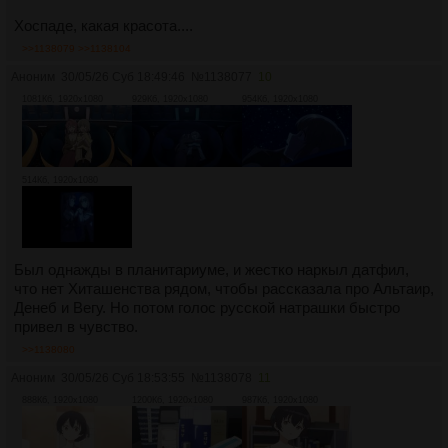
Хоспаде, какая красота....
>>1138079
>>1138104
Аноним
30/05/26 Суб 18:49:46
№
1138077
10
1081Кб, 1920x1080
929Кб, 1920x1080
954Кб, 1920x1080
514Кб, 1920x1080
Был однажды в планитариуме, и жестко наркыл датфил,
что нет Хиташенства рядом, чтобы рассказала про Альтаир,
Денеб и Вегу. Но потом голос русской натрашки быстро
привел в чувство.
>>1138080
Аноним
30/05/26 Суб 18:53:55
№
1138078
11
888Кб, 1920x1080
1200Кб, 1920x1080
987Кб, 1920x1080