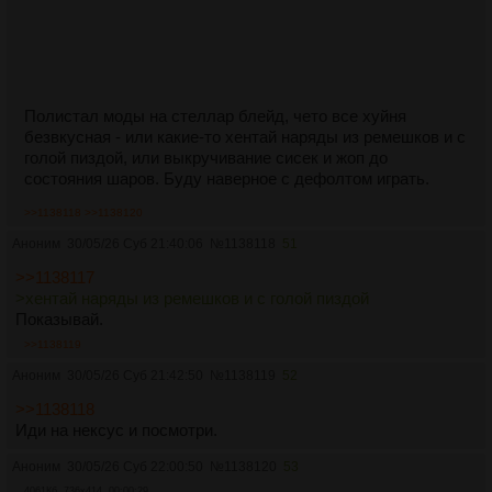
Полистал моды на стеллар блейд, чето все хуйня
безвкусная - или какие-то хентай наряды из ремешков и с
голой пиздой, или выкручивание сисек и жоп до
состояния шаров. Буду наверное с дефолтом играть.
>>1138118
>>1138120
Аноним
30/05/26 Суб 21:40:06
№
1138118
51
>>1138117
>хентай наряды из ремешков и с голой пиздой
Показывай.
>>1138119
Аноним
30/05/26 Суб 21:42:50
№
1138119
52
>>1138118
Иди на нексус и посмотри.
Аноним
30/05/26 Суб 22:00:50
№
1138120
53
4061Кб, 736x414, 00:00:29