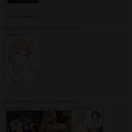
Как вы любите.
Аноним
30/05/26 Суб 19:10:03
№
1138084
17
264Кб, 850x1204
Аноним
30/05/26 Суб 19:20:56
№
1138085
18
665Кб, 3059x3508
737Кб, 720x1200
885Кб, 2000x2000