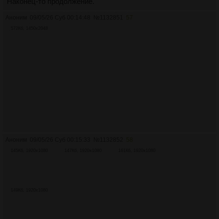
Наконец-то продолжение.
Аноним
09/05/26 Суб 00:14:48
№
1132851
57
572Кб, 1450x2048
Аноним
09/05/26 Суб 00:15:33
№
1132852
58
145Кб, 1920x1080
147Кб, 1920x1080
161Кб, 1920x1080
149Кб, 1920x1080