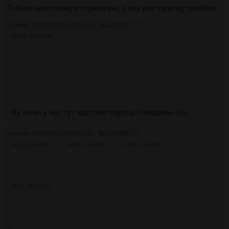
Только нанял новую горничную, а она уже тарелку разбила.
Аноним
08/05/26 Птн 23:58:54
№
1132847
53
2263Кб, 1908x1711
Ну ниче, у нас тут круговая порука. Наказаны обе.
Аноним
09/05/26 Суб 00:03:51
№
1132848
54
89Кб, 1920x1080
184Кб, 1920x1080
198Кб, 1920x1080
143Кб, 1920x1080