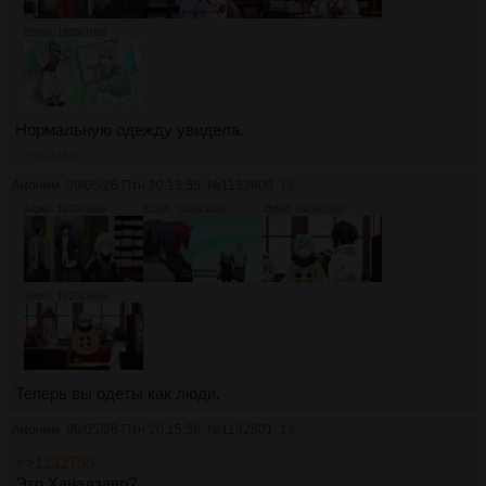
520Кб, 1920x1080
Нормальную одежду увидела.
>>1132801
Аноним
08/05/26 Птн 20:13:55
№
1132800
12
445Кб, 1920x1080
322Кб, 1920x1080
356Кб, 1920x1080
396Кб, 1920x1080
Теперь вы одеты как люди.
Аноним
08/05/26 Птн 20:15:36
№
1132801
13
>>1132799
Это Ханадзавр?