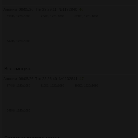
Аноним
08/05/26 Птн 23:29:11
№
1132840
46
434Кб, 1920x1080
772Кб, 1920x1080
621Кб, 1920x1080
447Кб, 1920x1080
Все смотрят.
Аноним
08/05/26 Птн 23:36:40
№
1132841
47
374Кб, 1920x1080
315Кб, 1920x1080
369Кб, 1920x1080
643Кб, 1920x1080