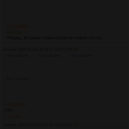
>>1132853
>коугар
Пиздец, вы даже слова кугуар не знаете что ли.
Аноним
09/05/26 Суб 00:26:27
№
1132856
62
183Кб, 1920x1080
191Кб, 1920x1080
195Кб, 1920x1080
317Кб, 1920x1080
>>1132853
НТР.
>>1132857
Аноним
09/05/26 Суб 00:27:59
№
1132857
63