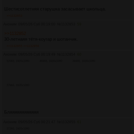
Шестисотлетняя старушка засасывает школьца.
>>1132853
Аноним
09/05/26 Суб 00:19:00
№
1132853
59
>>1132852
30-летнаяя тётя-коугар и шотанчик.
>>1132855
>>1132856
Аноним
09/05/26 Суб 00:19:49
№
1132854
60
520Кб, 1920x1080
494Кб, 1920x1080
394Кб, 1920x1080
379Кб, 1920x1080
Бляяяяяяяяяяяя
Аноним
09/05/26 Суб 00:21:47
№
1132855
61
372Кб, 1920x1080