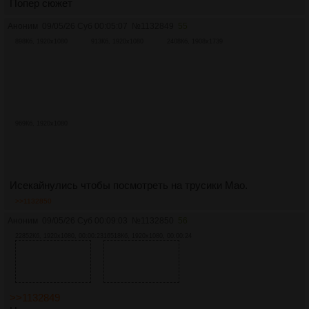
Попер сюжет
Аноним
09/05/26 Суб 00:05:07
№
1132849
55
898Кб, 1920x1080
913Кб, 1920x1080
2408Кб, 1908x1739
969Кб, 1920x1080
Исекайнулись чтобы посмотреть на трусики Мао.
>>1132850
Аноним
09/05/26 Суб 00:09:03
№
1132850
56
22852Кб, 1920x1080, 00:00:23
16518Кб, 1920x1080, 00:00:24
>>1132849