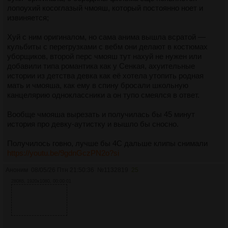
лопоухий косоглазый чмояш, который постоянно ноет и
извиняется;
Хуй с ним оригиналом, но сама анима вышла всратой —
кульбиты с перегрузками с вебм они делают в костюмах
уборщиков, второй перс чмояш тут нахуй не нужен или
добавили типа романтика как у Сенкая, ахуительные
истории из детства девка как её хотела утопить родная
мать и чмояша, как ему в спину бросали школьную
канцелярию одноклассники а он тупо смеялся в ответ.
Вообще чмояша вырезать и получилась бы 45 минут
история про девку-аутистку и вышло бы сносно.
Получилось говно, лучше бы 4С дальше клипы снимали
https://youtu.be/9gdnGczPN2o?si
Аноним
08/05/26 Птн 21:50:36
№
1132819
25
280Кб, 1920x1080, 00:00:01