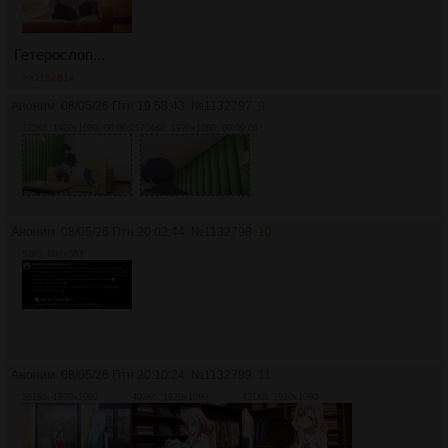
Гетерослоп...
>>1132814
Аноним
08/05/26 Птн 19:58:43
№
1132797
9
125Кб, 1920x1080, 00:00:01
704Кб, 1920x1080, 00:00:04
Аноним
08/05/26 Птн 20:02:44
№
1132798
10
52Кб, 807x363
Аноним
08/05/26 Птн 20:10:24
№
1132799
11
362Кб, 1920x1080
403Кб, 1920x1080
421Кб, 1920x1080