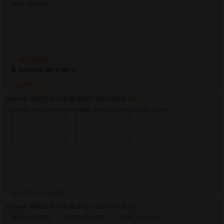
998Кб, 1920x1080
>>1132856
А почему он а не я.
>>1132861
Аноним
09/05/26 Суб 00:28:07
№
1132858
64
61916Кб, 1920x1080, 00:00:44
1499Кб, 1920x1080, 00:00:02
120Кб, 622x750
>>1132860
>>1132862
Аноним
09/05/26 Суб 00:30:23
№
1132859
65
281Кб, 1920x1080
295Кб, 1920x1080
233Кб, 1920x1080