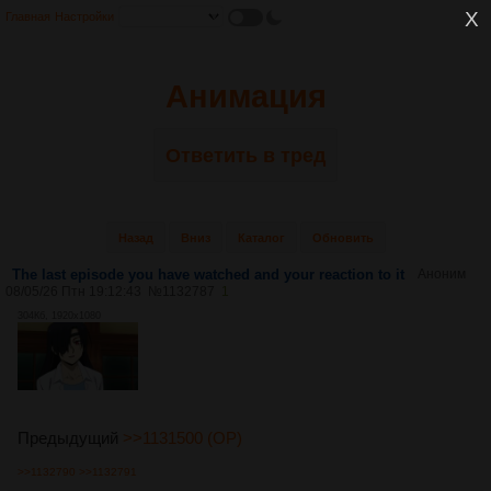
Главная
Настройки
Анимация
Ответить в тред
Назад
Вниз
Каталог
Обновить
The last episode you have watched and your reaction to it
Аноним
08/05/26 Птн 19:12:43
№
1132787
1
304Кб, 1920x1080
Предыдущий
>>1131500 (OP)
>>1132790
>>1132791