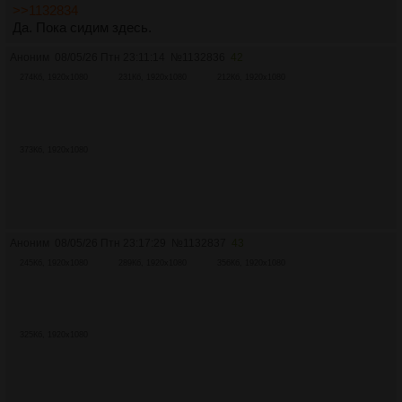
>>1132834
Да. Пока сидим здесь.
Аноним
08/05/26 Птн 23:11:14
№
1132836
42
274Кб, 1920x1080
231Кб, 1920x1080
212Кб, 1920x1080
373Кб, 1920x1080
Аноним
08/05/26 Птн 23:17:29
№
1132837
43
245Кб, 1920x1080
289Кб, 1920x1080
356Кб, 1920x1080
325Кб, 1920x1080