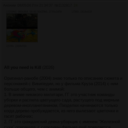
Аноним
08/05/26 Птн 21:34:37
№
1132817
24
17209Кб, 960x884, 00:00:35
425Кб, 2770x1659
175Кб, 1918x816
237Кб, 1918x816
All you need is Kill
(2026)
Оригинал-ранобе (2004) знаю только по описанию сюжета и
персонажей с Википедии, но у фильма Круза (2014) с ним
больше общего, чем с анимой:
1. В аниме никакого милитари, ГГ это участник команды
уборки и распила цветущего сада, растущего под мирным
деревом-инопланетянином. Пизделки начинаются только
когда дерево пробуждается, из него вылезают цветочки и
гасят рабочих;
2. ГГ это гражданский девка-уборщик с именем "Железной
суки" оригинала, с середины фильма ещё появляется