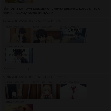
Вот бы вам тоже красивую, умную девочку, которая всю
жизнь никому была не нужна...
Аноним
08/05/26 Птн 19:52:27
№
1132795
7
380Кб, 1920x1080
320Кб, 1920x1080
343Кб, 1920x1080
NSFW
Нажмите, чтобы
открыть
264Кб, 1920x1080
NSFW
Нажмите, чтобы
открыть
Кееееееееееек
Аноним
08/05/26 Птн 19:55:13
№
1132796
8
440Кб, 1920x1080
381Кб, 1920x1080
217Кб, 1920x1080
341Кб, 1920x1080