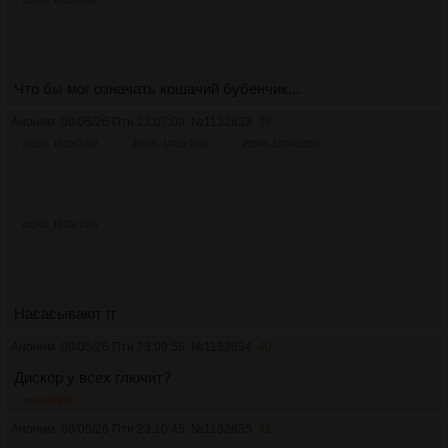
Что бы мог означать кошачий бубенчик...
Аноним
08/05/26 Птн 23:07:09
№
1132833
39
261Кб, 1920x1080
286Кб, 1920x1080
265Кб, 1920x1080
461Кб, 1920x1080
Насасывают гг
Аноним
08/05/26 Птн 23:09:56
№
1132834
40
Дискор у всех глючит?
>>1132835
Аноним
08/05/26 Птн 23:10:45
№
1132835
41