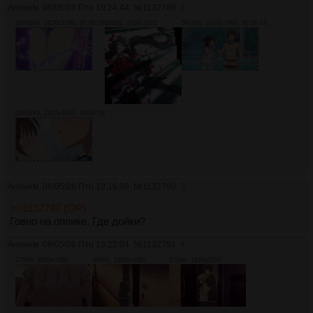
Аноним
08/05/26 Птн 19:14:44
№
1132789
2
19806Кб, 1920x1080, 00:00:18
855Кб, 2118x2123
5911Кб, 1920x1080, 00:00:14
28632Кб, 1920x1080, 00:00:58
Аноним
08/05/26 Птн 19:16:09
№
1132790
3
>>1132787 (OP)
Говно на оппике. Где дойки?
Аноним
08/05/26 Птн 19:22:04
№
1132791
4
270Кб, 1920x1080
309Кб, 1920x1080
271Кб, 1920x1080