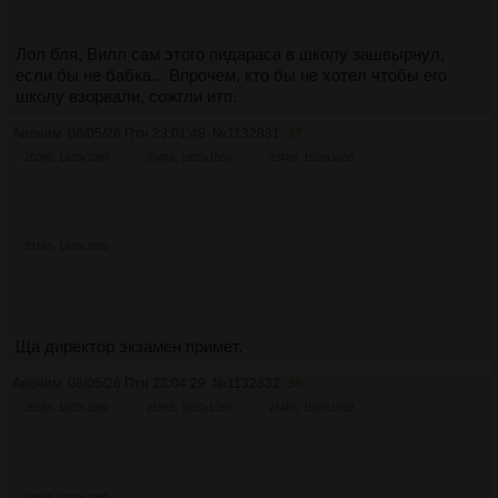
Лол бля, Вилл сам этого пидараса в школу зашвырнул,
если бы не бабка... Впрочем, кто бы не хотел чтобы его
школу взорвали, сожгли итп.
Аноним
08/05/26 Птн 23:01:48
№
1132831
37
260Кб, 1920x1080
394Кб, 1920x1080
334Кб, 1920x1080
331Кб, 1920x1080
Ща директор экзамен примет.
Аноним
08/05/26 Птн 23:04:29
№
1132832
38
203Кб, 1920x1080
210Кб, 1920x1080
244Кб, 1920x1080
235Кб, 1920x1080