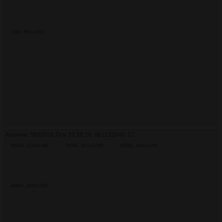
72Кб, 801x1200
Аноним
08/05/26 Птн 23:55:16
№
1132846
52
852Кб, 1920x1080
783Кб, 1920x1080
882Кб, 1920x1080
868Кб, 1920x1080