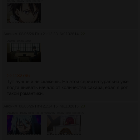
407Кб, 1920x1080, 00:00:01
Аноним
08/05/26 Птн 21:13:33
№
1132814
22
290Кб, 1920x1080
>>1132796
Тут лучше и не скажешь. На этой серии натурально уже
подташнивать начало от количества сахара, ебал я рот
такой романтики.
Аноним
08/05/26 Птн 21:14:15
№
1132815
23
29446Кб, 1920x1080, 00:00:55
602Кб, 1920x1080, 00:00:05