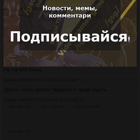
Аноним
08/05/26 Птн 22:35:55
№
1132826
32
408Кб, 1920x1080
380Кб, 1920x1080
481Кб, 1920x1080
346Кб, 1920x1080
Не так всё плохо.
Аноним
08/05/26 Птн 22:43:30
№
1132827
33
Дискок что-то прилег. Придется в треде сидеть.
Аноним
08/05/26 Птн 22:45:41
№
1132828
34
299Кб, 1920x1080
385Кб, 1920x1080
438Кб, 1920x1080
371Кб, 1920x1080