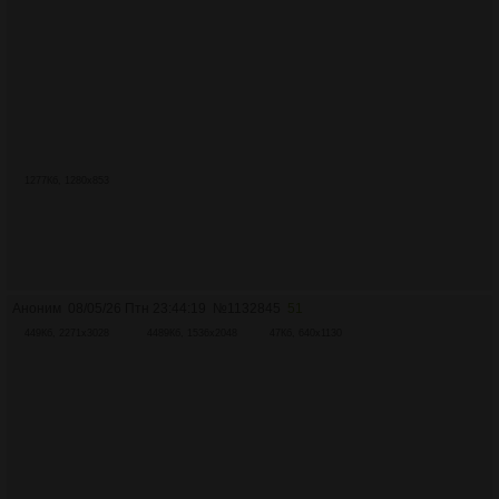
1277Кб, 1280x853
Аноним
08/05/26 Птн 23:44:19
№
1132845
51
449Кб, 2271x3028
4489Кб, 1536x2048
47Кб, 640x1130