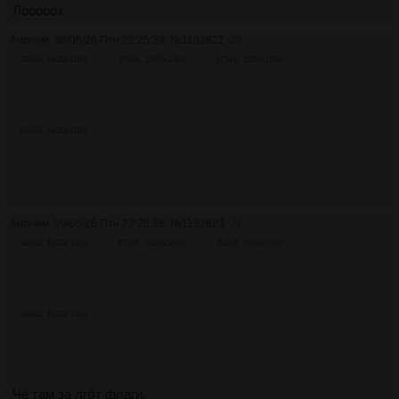
Лооооох
Аноним
08/05/26 Птн 22:25:38
№
1132822
28
328Кб, 1920x1080
378Кб, 1920x1080
321Кб, 1920x1080
298Кб, 1920x1080
Аноним
08/05/26 Птн 22:26:28
№
1132823
29
341Кб, 1920x1080
272Кб, 1920x1080
351Кб, 1920x1080
380Кб, 1920x1080
Чё там за лгбт флаги.