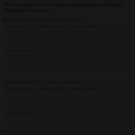
Ну эта типа меч стал слишком слабым для силы Вилла,
пора новый получить.
Аноним
08/05/26 Птн 23:19:18
№
1132838
44
326Кб, 1920x1080
242Кб, 1920x1080
461Кб, 1920x1080
232Кб, 1920x1080
Аноним
08/05/26 Птн 23:25:58
№
1132839
45
463Кб, 1920x1080
331Кб, 1920x1080
419Кб, 1920x1080
438Кб, 1920x1080