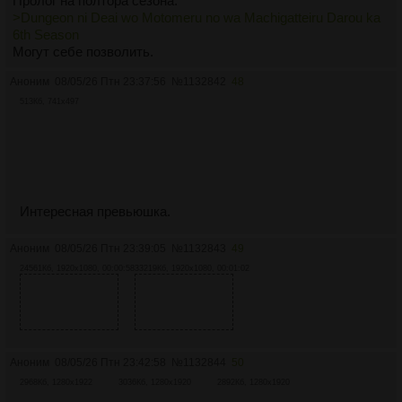
Пролог на полтора сезона.
>Dungeon ni Deai wo Motomeru no wa Machigatteiru Darou ka
6th Season
Могут себе позволить.
Аноним
08/05/26 Птн 23:37:56
№
1132842
48
513Кб, 741x497
Интересная превьюшка.
Аноним
08/05/26 Птн 23:39:05
№
1132843
49
24561Кб, 1920x1080, 00:00:58
33219Кб, 1920x1080, 00:01:02
Аноним
08/05/26 Птн 23:42:58
№
1132844
50
2968Кб, 1280x1922
3036Кб, 1280x1920
2892Кб, 1280x1920