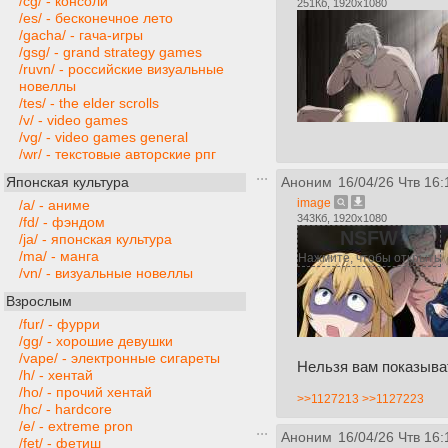
/cg/ - консоли
251Кб, 1920x1080
/es/ - бесконечное лето
/gacha/ - гача-игры
/gsg/ - grand strategy games
/ruvn/ - российские визуальные
новеллы
/tes/ - the elder scrolls
/v/ - video games
/vg/ - video games general
/wr/ - текстовые авторские рпг
Японская культура
Аноним
16/04/26 Чтв 16:
image
/a/ - аниме
343Кб, 1920x1080
/fd/ - фэндом
NSFW
/ja/ - японская культура
/ma/ - манга
Нажмите, чтобы открыть
/vn/ - визуальные новеллы
Взрослым
/fur/ - фурри
/gg/ - хорошие девушки
/vape/ - электронные сигареты
Нельзя вам показыват
/h/ - хентай
/ho/ - прочий хентай
>>1127213
>>1127223
/hc/ - hardcore
/e/ - extreme pron
Аноним
16/04/26 Чтв 16:
/fet/ - фетиш