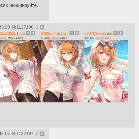
исях инициируйте.
33:29
№
1127196
6
2131052p1.jpg
84295647p1.jpg
83670295p1.jpg
53Кб, 992x1403
434Кб, 992x1403
481Кб, 992x1403
43:07
№
1127197
7