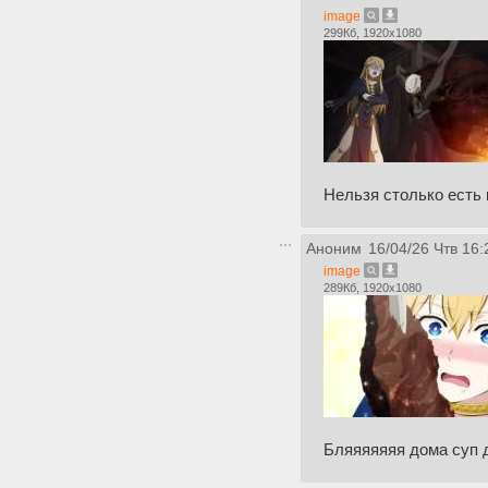
image
299Кб, 1920x1080
Нельзя столько есть 
Аноним
16/04/26 Чтв 16:
image
289Кб, 1920x1080
Бляяяяяяя дома суп 