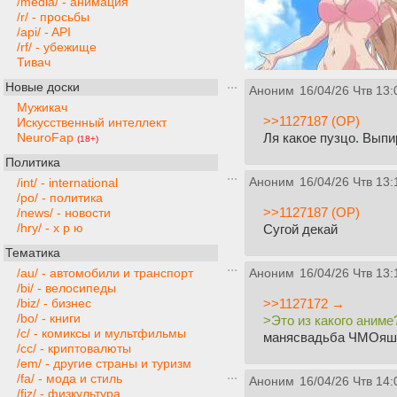
/media/ - анимация
/r/ - просьбы
/api/ - API
/rf/ - убежище
Тивач
Новые доски
Аноним
16/04/26 Чтв 13:
Мужикач
>>1127187 (OP)
Искусственный интеллект
Ля какое пузцо. Выпир
NeuroFap
(18+)
Политика
Аноним
16/04/26 Чтв 13:
/int/ - international
/po/ - политика
>>1127187 (OP)
/news/ - новости
/hry/ - х р ю
Сугой декай
Тематика
/au/ - автомобили и транспорт
Аноним
16/04/26 Чтв 13:
/bi/ - велосипеды
>>1127172 →
/biz/ - бизнес
/bo/ - книги
>Это из какого аниме
/c/ - комиксы и мультфильмы
манясвадьба ЧМОяша 
/cc/ - криптовалюты
/em/ - другие страны и туризм
/fa/ - мода и стиль
Аноним
16/04/26 Чтв 14:
/fiz/ - физкультура