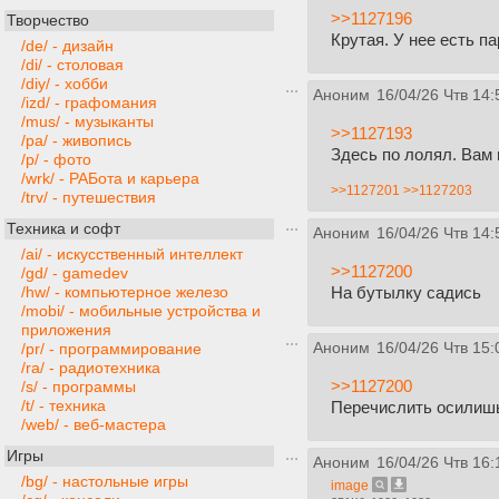
>>1127196
Творчество
Крутая. У нее есть п
/de/ - дизайн
/di/ - столовая
/diy/ - хобби
Аноним
16/04/26 Чтв 14:
/izd/ - графомания
/mus/ - музыканты
>>1127193
/pa/ - живопись
Здесь по лолял. Вам 
/p/ - фото
/wrk/ - РАБота и карьера
>>1127201
>>1127203
/trv/ - путешествия
Техника и софт
Аноним
16/04/26 Чтв 14:
/ai/ - искусственный интеллект
>>1127200
/gd/ - gamedev
На бутылку садись
/hw/ - компьютерное железо
/mobi/ - мобильные устройства и
приложения
Аноним
16/04/26 Чтв 15:
/pr/ - программирование
/ra/ - радиотехника
>>1127200
/s/ - программы
/t/ - техника
Перечислить осилиш
/web/ - веб-мастера
Игры
Аноним
16/04/26 Чтв 16:
/bg/ - настольные игры
image