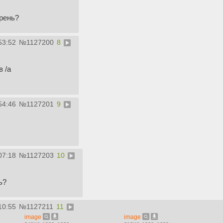
арень?
53:52
№
1127200
8
в /a
54:46
№
1127201
9
07:18
№
1127203
10
ь?
10:55
№
1127211
11
image
image