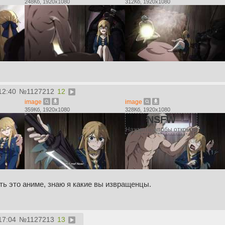
248Кб, 1920x1080
312Кб, 1920x1080
12:40
№
1127212
12
image
image
359Кб, 1920x1080
328Кб, 1920x1080
NSFW
Нажмите, чтобы открыть
ь это аниме, знаю я какие вы извращенцы.
17:04
№
1127213
13