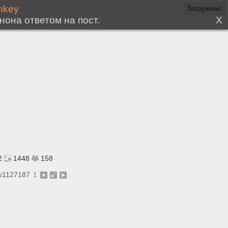
2
1448
158
№
1127187
1