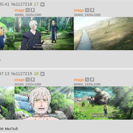
35:41
№
1127218
17
image
image
480Кб, 1920x1080
344Кб, 1920x1080
.
37:13
№
1127219
18
image
image
461Кб, 1920x1080
604Кб, 1920x1080
ое мытьё