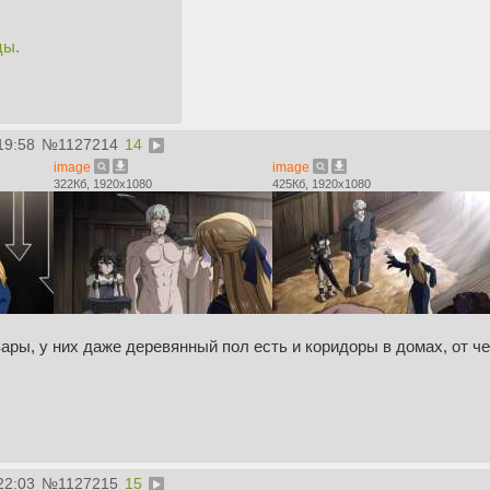
цы.
19:58
№
1127214
14
image
image
322Кб, 1920x1080
425Кб, 1920x1080
ары, у них даже деревянный пол есть и коридоры в домах, от чег
22:03
№
1127215
15