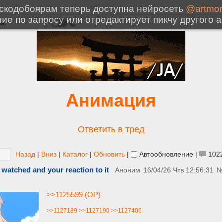
Анимация
Ответить в тред
Назад
|
Вниз
|
Каталог
|
Обновить
|
Автообновление
|
102
 watched and your reaction to it
Аноним
16/04/26 Чтв 12:56:31
>>1125599 (OP)
>>1127189
>>1127190
>>1127406