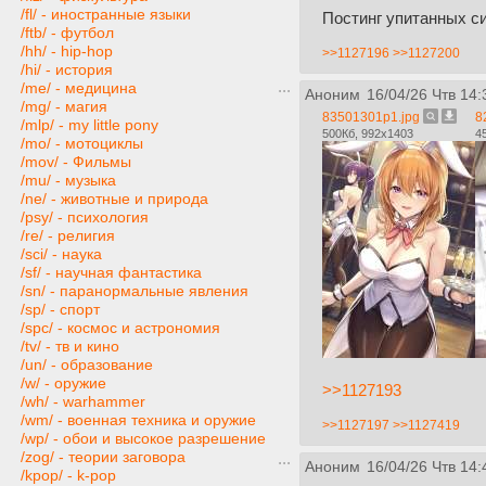
/fl/ - иностранные языки
Постинг упитанных с
/ftb/ - футбол
/hh/ - hip-hop
>>1127196
>>1127200
/hi/ - история
/me/ - медицина
Аноним
16/04/26 Чтв 14:
/mg/ - магия
83501301p1.jpg
8
/mlp/ - my little pony
500Кб, 992x1403
4
/mo/ - мотоциклы
/mov/ - Фильмы
/mu/ - музыка
/ne/ - животные и природа
/psy/ - психология
/re/ - религия
/sci/ - наука
/sf/ - научная фантастика
/sn/ - паранормальные явления
/sp/ - спорт
/spc/ - космос и астрономия
/tv/ - тв и кино
/un/ - образование
/w/ - оружие
>>1127193
/wh/ - warhammer
/wm/ - военная техника и оружие
>>1127197
>>1127419
/wp/ - обои и высокое разрешение
/zog/ - теории заговора
Аноним
16/04/26 Чтв 14:
/kpop/ - k-pop