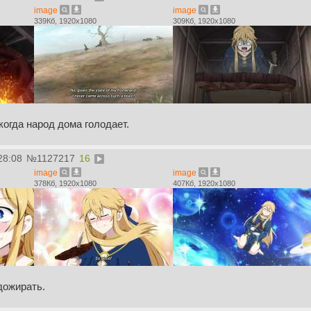
image
image
339Кб, 1920x1080
309Кб, 1920x1080
когда народ дома голодает.
28:08
№
1127217
16
image
image
378Кб, 1920x1080
407Кб, 1920x1080
дожирать.