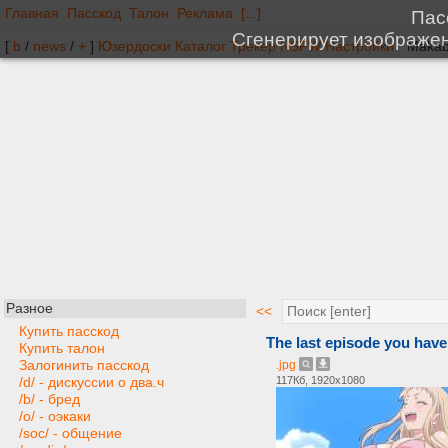
Главная
Пасскод
Талон
Реклама
[...]
[
b
/
news
/
+
]
Юзердоски
Каталог
Трекер
NSFW
Настройки
Разное
<<
Купить пасскод
The last episode you have
Купить талон
Залогинить пасскод
.jpg
117Кб, 1920x1080
/d/ - дискуссии о два.ч
/b/ - бред
/o/ - оэкаки
/soc/ - общение