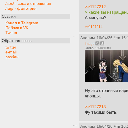
/sex/ - секс и отношения
>>1127212
/fag/ - фагготрия
> какие вы извращен
Ссылки
А минусы?
Канал в Telegram
>>1127214
Паблик в VK
Twitter
Аноним
16/04/26 Чтв 16:
Обратная связь
image
twitter
318Кб, 1920x1080
e-mail
разбан
Ну это странные варв
японцы.
>>1127213
Фу такими быть.
Аноним
16/04/26 Чтв 16: