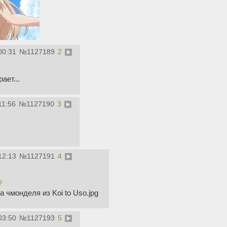
00:31
№
1127189
2
ает...
11:56
№
1127190
3
12:13
№
1127191
4
?
чмонделя из Koi to Uso.jpg
03:50
№
1127193
5