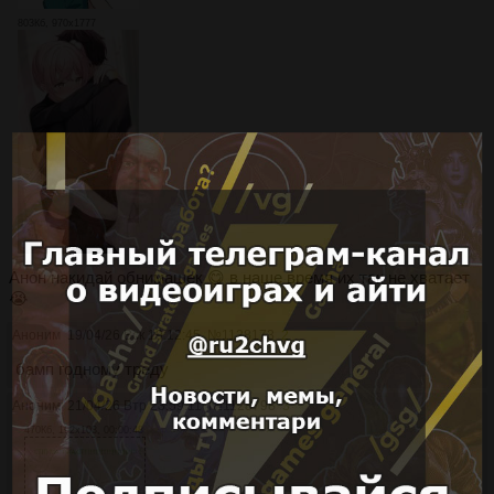
803Кб, 970x1777
Анон накидай обнимашек 😋 в наше время их так не хватает
😭
Аноним
19/04/26 Вск 19:12:45
№
1128173
2
бамп годному треду
Аноним
21/04/26 Втр 23:59:11
№
1128798
3
470Кб, 192x108, 00:00:48