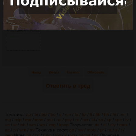
Аноним
22/04/26 Срд 17:16:24
№
1128936
4
1051Кб, 192x108, 00:00:34
Назад
Вверх
Каталог
Обновить
Ответить в тред
Тематика:
au
/
bi
/
biz
/
bo
/
c
/
em
/
fa
/
fiz
/
fl
/
ftb
/
hh
/
hi
/
me
/
mg
/
mlp
/
mo
/
mov
/
mu
/
ne
/
psy
/
re
/
sci
/
sf
/
sn
/
sp
/
spc
/
tv
/
un
/
w
/
wh
/
wm
/
wp
/
zog
/
kpop
Творчество:
de
/
di
/
diy
/
mus
/
pa
/
p
/
wrk
/
trv
Техника и софт:
gd
/
hw
/
mobi
/
pr
/
ra
/
s
/
t
/
web
Игры:
bg
/
cg
/
ruvn
/
tes
/
v
/
vg
/
gacha
/
wr
Японская