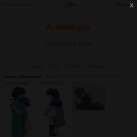
Главная
Настройки
Загружено
Анимация
Ответить в тред
Назад
Вниз
Каталог
Обновить
Няшки обнимашки)
Аноним
16/04/26 Чтв 08:02:56
№
1127123
1
646Кб, 1169x1880
463Кб, 1169x1754
139Кб, 1920x1500