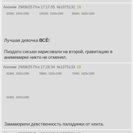
Аноним
29/08/25 Птн 17:17:05
№
1075132
28
825Кб, 1920x1080
1002Кб, 1920x1080
994Кб, 1920x1080
Лучшая девочка
ВСЁ
!
Пиздато сиськи нарисовали на второй, гравитацию в
анимемирке никто не отменял.
Аноним
29/08/25 Птн 17:26:34
№
1075133
29
824Кб, 1920x1080
586Кб, 1920x1080
703Кб, 1920x1080
843Кб, 1920x1080
Замаморили девственность паладинки от хента.