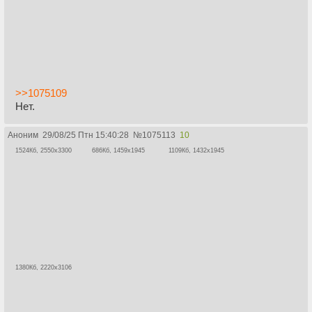
>>1075109
Нет.
Аноним
29/08/25 Птн 15:40:28
№
1075113
10
1524Кб, 2550x3300
686Кб, 1459x1945
1109Кб, 1432x1945
1380Кб, 2220x3106