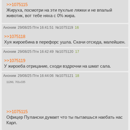
>>1075115
Жируха, посмотри на эти пухлые ляжки и не впалый
животик, вот тебе няха с 0% жира.
Аноним
29/08/25 Птн 16:41:51
№
1075119
16
>>1075118
Хуя жироебина в перефорс ушла. Скачи отсюда, малейшен.
Аноним
29/08/25 Птн 16:42:49
№
1075120
17
>>1075119
У жироеба отрицание, сходи вздрочни на шмат сала.
Аноним
29/08/25 Птн 16:44:06
№
1075121
18
112Кб, 701x335
>>1075115
Офицер Пулански думает что ты пытаешься наебать нас
Карл.