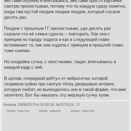
местами охуенно и вчитываюсь, местами просто картинки
смотрю пролистываю, потому что по каждую сразу понятно,
когда там пустой пиздеж пиздеж пиздеж, который сосали
десять раз.
Пиздеж с прошлым ГГ пролистываю, уде десять раз
сказали что её семья сдохла -- повторить. Как она с
принцем по городу ходила и как в следующей главе
вспоминает то, как они ходила с принцем в прошлой главе,
тоже скипаю.
Но злодейка сучка, с хвостиками, тащит, впитываюсь в
каждый кадр с ней.
В целом, очередной вебтун от нейросетки, которой
скормили хуйню про святую тёлку дворцовые интриги,
которую гнобят, но выпиздилось оно в такой форме, что мне
залетело. Вот бы наказать эту мерзкую сучку хуем.
Аноним
29/08/25 Птн 16:50:16
№
1075124
20
2391Кб, 1194x1011
1993Кб, 1196x855
2091Кб, 1195x1059