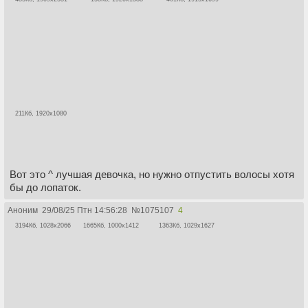
211Кб, 1920x1080
Вот это ^ лучшая девочка, но нужно отпустить волосы хотя
бы до лопаток.
Аноним
29/08/25 Птн 14:56:28
№
1075107
4
3194Кб, 1028x2066
1665Кб, 1000x1412
1363Кб, 1029x1627