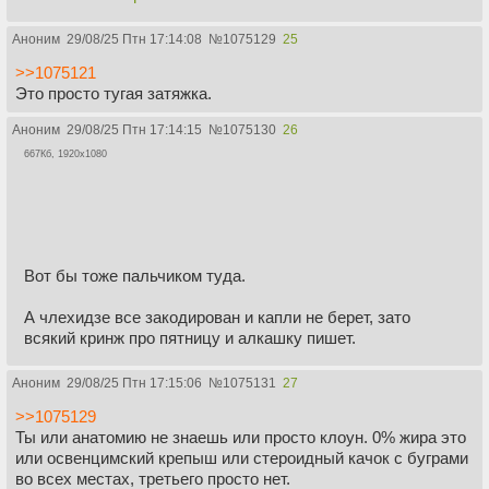
Аноним
29/08/25 Птн 17:14:08
№
1075129
25
>>1075121
Это просто тугая затяжка.
Аноним
29/08/25 Птн 17:14:15
№
1075130
26
667Кб, 1920x1080
Вот бы тоже пальчиком туда.
А члехидзе все закодирован и капли не берет, зато
всякий кринж про пятницу и алкашку пишет.
Аноним
29/08/25 Птн 17:15:06
№
1075131
27
>>1075129
Ты или анатомию не знаешь или просто клоун. 0% жира это
или освенцимский крепыш или стероидный качок с буграми
во всех местах, третьего просто нет.