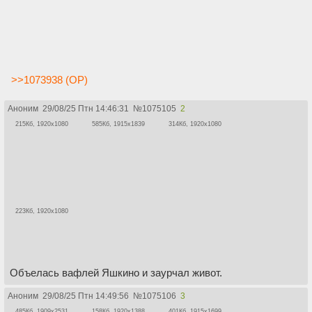
>>1073938 (OP)
Аноним
29/08/25 Птн 14:46:31
№
1075105
2
215Кб, 1920x1080
585Кб, 1915x1839
314Кб, 1920x1080
223Кб, 1920x1080
Объелась вафлей Яшкино и заурчал живот.
Аноним
29/08/25 Птн 14:49:56
№
1075106
3
485Кб, 1909x2531
158Кб, 1920x1388
401Кб, 1915x1699