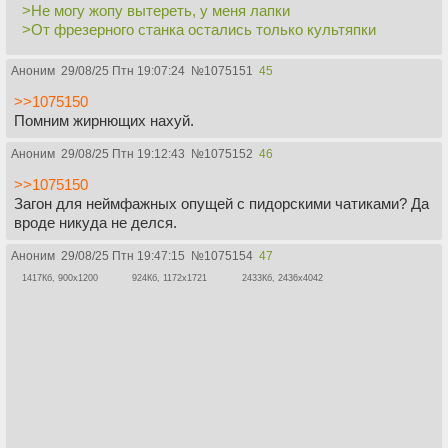
>Не могу жопу вытереть, у меня лапки
>От фрезерного станка остались только культяпки
Аноним
29/08/25 Птн 19:07:24
№
1075151
45
>>1075150
Помним жирнющих нахуй.
Аноним
29/08/25 Птн 19:12:43
№
1075152
46
>>1075150
Загон для неймфажных опущей с пидорскими чатиками? Да
вроде никуда не делся.
Аноним
29/08/25 Птн 19:47:15
№
1075154
47
1417Кб, 900x1200
924Кб, 1172x1721
2433Кб, 2436x4042