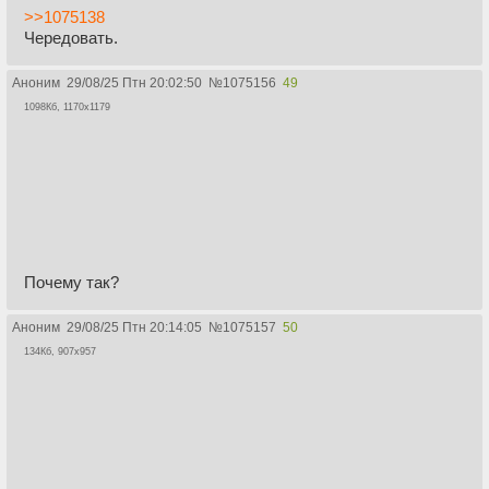
>>1075138
Чередовать.
Аноним
29/08/25 Птн 20:02:50
№
1075156
49
1098Кб, 1170x1179
Почему так?
Аноним
29/08/25 Птн 20:14:05
№
1075157
50
134Кб, 907x957