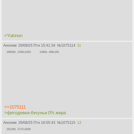
>Yukinon
Аноним
29/08/25 Птн 15:41:34
№
1075114
11
2890Кб, 1358x1920
109Кб, 498x281
>>1075111
>фитодевки-бегуньи 0% жира
Аноним
29/08/25 Птн 16:05:43
№
1075115
12
2912Кб, 2737x4000