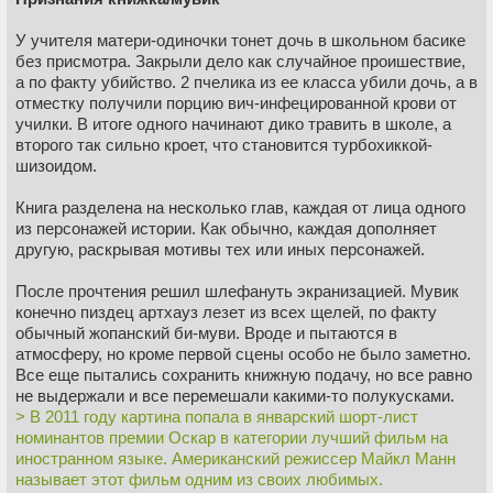
У учителя матери-одиночки тонет дочь в школьном басике
без присмотра. Закрыли дело как случайное проишествие,
а по факту убийство. 2 пчелика из ее класса убили дочь, а в
отместку получили порцию вич-инфецированной крови от
училки. В итоге одного начинают дико травить в школе, а
второго так сильно кроет, что становится турбохиккой-
шизоидом.
Книга разделена на несколько глав, каждая от лица одного
из персонажей истории. Как обычно, каждая дополняет
другую, раскрывая мотивы тех или иных персонажей.
После прочтения решил шлефануть экранизацией. Мувик
конечно пиздец артхауз лезет из всех щелей, по факту
обычный жопанский би-муви. Вроде и пытаются в
атмосферу, но кроме первой сцены особо не было заметно.
Все еще пытались сохранить книжную подачу, но все равно
не выдержали и все перемешали какими-то полукусками.
> В 2011 году картина попала в январский шорт-лист
номинантов премии Оскар в категории лучший фильм на
иностранном языке. Американский режиссер Майкл Манн
называет этот фильм одним из своих любимых.