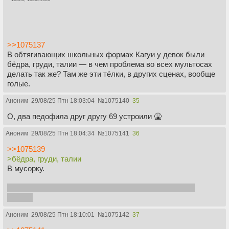
>>1075137
В обтягивающих школьных формах Кагуи у девок были
бёдра, груди, талии — в чем проблема во всех мультосах
делать так же? Там же эти тёлки, в других сценах, вообще
голые.
Аноним
29/08/25 Птн 18:03:04
№
1075140
35
О, два педофила друг другу 69 устроили 🤮
Аноним
29/08/25 Птн 18:04:34
№
1075141
36
>>1075139
>бёдра, груди, талии
В мусорку.
Самая красивая часть женщины — лицо. Запомните,
малые.
Аноним
29/08/25 Птн 18:10:01
№
1075142
37