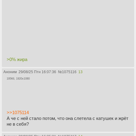
>0% жира
Аноним
29/08/25 Птн 16:07:36
№
1075116
13
195Кб, 1920x1080
>>1075114
А че с ней стало потом, что она слетела с катушек и жрёт
не в себя?