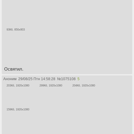
93Кб, 850x803
Освятил.
Аноним
29/08/25 Птн 14:58:28
№
1075108
5
203Кб, 1920x1080
299Кб, 1920x1080
204Кб, 1920x1080
159Кб, 1920x1080