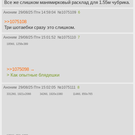
Все же слишком манямирковый расклад для 1.55м чубрика.
Аноним
29/08/25 Птн 14:59:04
№
1075109
6
>>1075108
Три шотаебки сразу это слишком.
Аноним
29/08/25 Птн 15:01:52
№
1075110
7
195Кб, 1258x389
>>1075098 →
> Как опытные блядешки
Аноним
29/08/25 Птн 15:02:05
№
1075111
8
3312Кб, 1921x2066
342Кб, 1920x1080
114Кб, 850x765