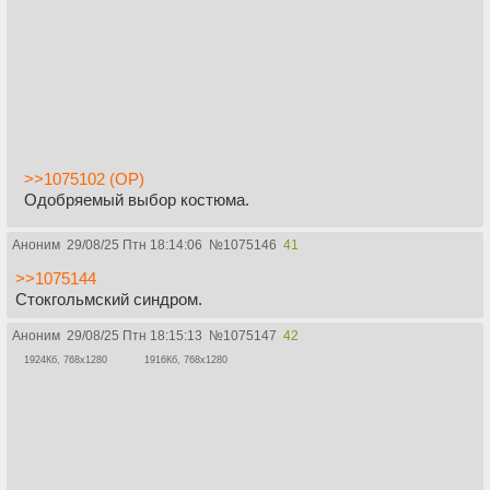
>>1075102 (OP)
Одобряемый выбор костюма.
Аноним
29/08/25 Птн 18:14:06
№
1075146
41
>>1075144
Стокгольмский синдром.
Аноним
29/08/25 Птн 18:15:13
№
1075147
42
1924Кб, 768x1280
1916Кб, 768x1280