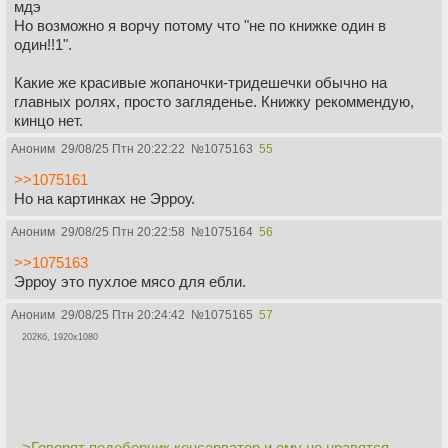
мдэ
Но возможно я ворчу потому что "не по книжке один в
один!!1".
Какие же красивые жопаночки-тридешечки обычно на
главных ролях, просто загляденье. Книжку рекоммендую,
кинцо нет.
Аноним
29/08/25 Птн 20:22:22
№
1075163
55
>>1075161
Но на картинках не Эрроу.
Аноним
29/08/25 Птн 20:22:58
№
1075164
56
>>1075163
Эрроу это пухлое мясо для ебли.
Аноним
29/08/25 Птн 20:24:42
№
1075165
57
202Кб, 1920x1080
>Говорят педоборчик консерватор и ему не нравятся