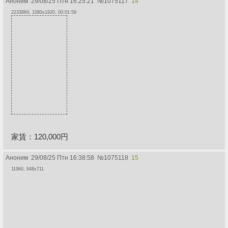
Аноним
29/08/25 Птн 16:25:21
№
1075117
14
22338Кб, 1080x1920, 00:01:59
家賃：120,000円
Аноним
29/08/25 Птн 16:38:58
№
1075118
15
119Кб, 948x711