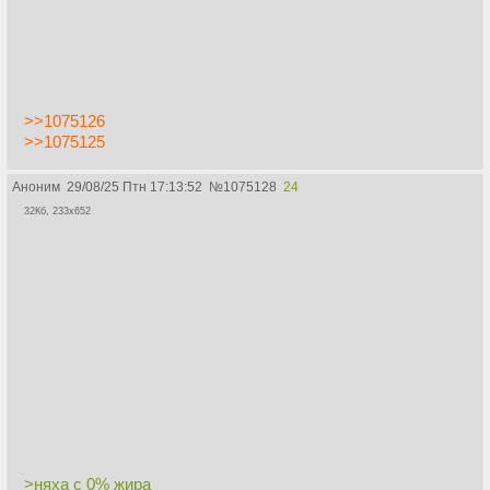
>>1075126
>>1075125
Аноним
29/08/25 Птн 17:13:52
№
1075128
24
32Кб, 233x652
>няха с 0% жира