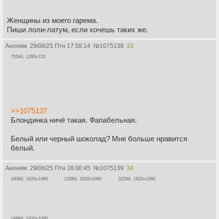
Женщины из моего гарема.
Пиши лоли-латум, если хочешь таких же.
Аноним
29/08/25 Птн 17:58:14
№
1075138
33
755Кб, 1280x720
>>1075137
Блондинка ничё такая. Фапабельная.
Белый или черный шоколад? Мне больше нравится
белый.
Аноним
29/08/25 Птн 18:00:45
№
1075139
34
190Кб, 1920x1080
228Кб, 1920x1080
322Кб, 1920x1080
188Кб, 1920x1080