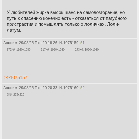
У любителей жирка высок шанс на самовозгорание, но
путь к спасению конечно есть - отказаться от пагубного
пристрастия и помышлять только о лоличках. Лоли-
латум.
Аноним
29/08/25 Птн 20:18:26
№
1075159
51
372Кб, 1920x1080
317Кб, 1920x1080
273Кб, 1920x1080
>>1075157
Аноним
29/08/25 Птн 20:20:33
№
1075160
52
6Кб, 225x225