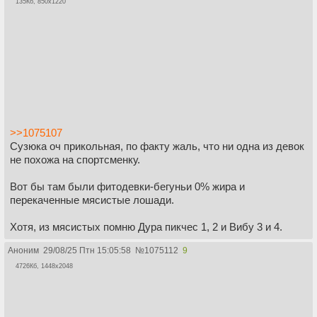
135Кб, 850x1220
>>1075107
Сузюка оч прикольная, по факту жаль, что ни одна из девок
не похожа на спортсменку.
Вот бы там были фитодевки-бегуньи 0% жира и
перекаченные мясистые лошади.
Хотя, из мясистых помню Дура пикчес 1, 2 и Вибу 3 и 4.
Аноним
29/08/25 Птн 15:05:58
№
1075112
9
4726Кб, 1448x2048