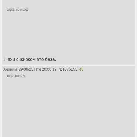
286Кб, 824x1000
Няхи с жирком это база.
Аноним
29/08/25 Птн 20:00:19
№
1075155
48
10Кб, 184x274