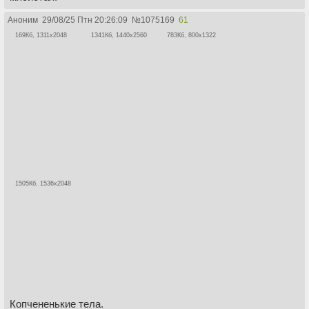
Аноним
29/08/25 Птн 20:26:09
№
1075169
61
169Кб, 1311x2048
1341Кб, 1440x2560
783Кб, 800x1322
1505Кб, 1536x2048
Копчененькие тела.