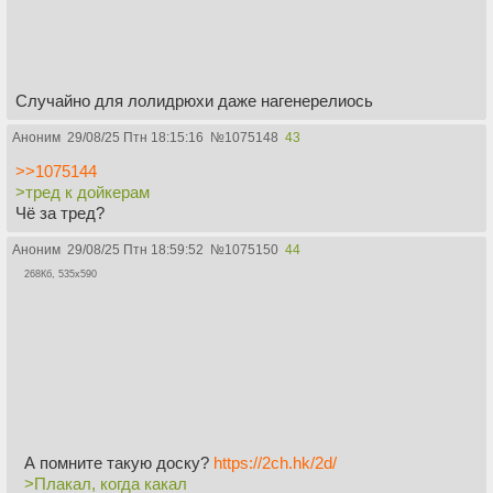
Случайно для лолидрюхи даже нагенерелиось
Аноним
29/08/25 Птн 18:15:16
№
1075148
43
>>1075144
>тред к дойкерам
Чё за тред?
Аноним
29/08/25 Птн 18:59:52
№
1075150
44
268Кб, 535x590
А помните такую доску?
https://2ch.hk/2d/
>Плакал, когда какал