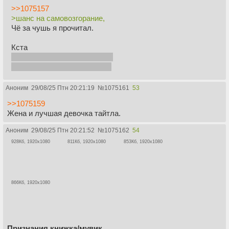
>>1075157
>шанс на самовозгорание,
Чё за чушь я прочитал.
Кста
Я свой диагноз знал заранее
Спонтанное самовозгорание
Аноним
29/08/25 Птн 20:21:19
№
1075161
53
>>1075159
Жена и лучшая девочка тайтла.
Аноним
29/08/25 Птн 20:21:52
№
1075162
54
928Кб, 1920x1080
811Кб, 1920x1080
853Кб, 1920x1080
866Кб, 1920x1080
Признания книжка/мувик