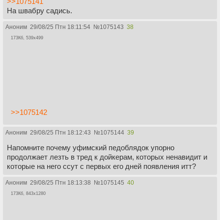
>>1075141
На швабру садись.
Аноним
29/08/25 Птн 18:11:54
№
1075143
38
173Кб, 539x499
>>1075142
Аноним
29/08/25 Птн 18:12:43
№
1075144
39
Напомните почему уфимский педоблядок упорно
продолжает лезть в тред к дойкерам, которых ненавидит и
которые на него ссут с первых его дней появления итт?
Аноним
29/08/25 Птн 18:13:38
№
1075145
40
173Кб, 843x1280