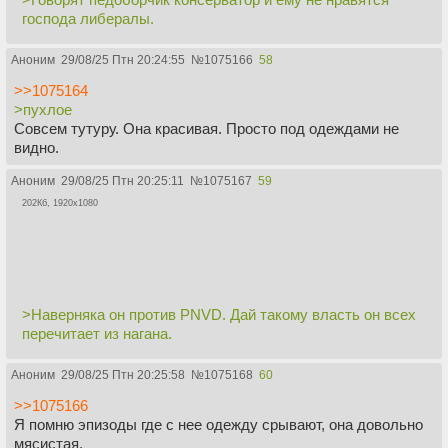
господа либералы.
Аноним
29/08/25 Птн 20:24:55
№
1075166
58
>>1075164
>пухлое
Совсем тутуру. Она красивая. Просто под одеждами не
видно.
Аноним
29/08/25 Птн 20:25:11
№
1075167
59
202Кб, 1920x1080
>Наверняка он против PNVD. Дай такому власть он всех
перечитает из нагана.
Аноним
29/08/25 Птн 20:25:58
№
1075168
60
>>1075166
Я помню эпизоды где с нее одежду срывают, она довольно
мясистая.