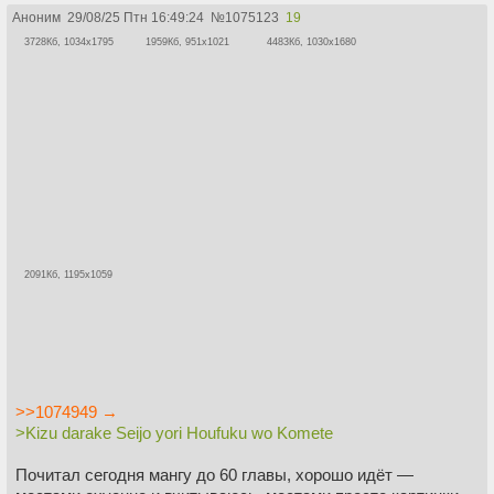
Аноним
29/08/25 Птн 16:49:24
№
1075123
19
3728Кб, 1034x1795
1959Кб, 951x1021
4483Кб, 1030x1680
2091Кб, 1195x1059
>>1074949 →
>Kizu darake Seijo yori Houfuku wo Komete
Почитал сегодня мангу до 60 главы, хорошо идёт —