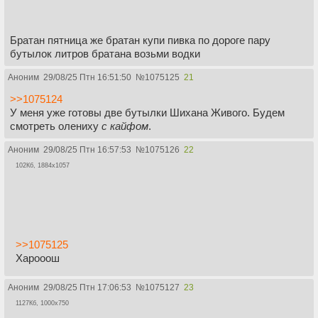
Братан пятница же братан купи пивка по дороге пару
бутылок литров братана возьми водки
Аноним
29/08/25 Птн 16:51:50
№
1075125
21
>>1075124
У меня уже готовы две бутылки Шихана Живого. Будем
смотреть олениху
с кайфом
.
Аноним
29/08/25 Птн 16:57:53
№
1075126
22
102Кб, 1884x1057
>>1075125
Харооош
Аноним
29/08/25 Птн 17:06:53
№
1075127
23
1127Кб, 1000x750