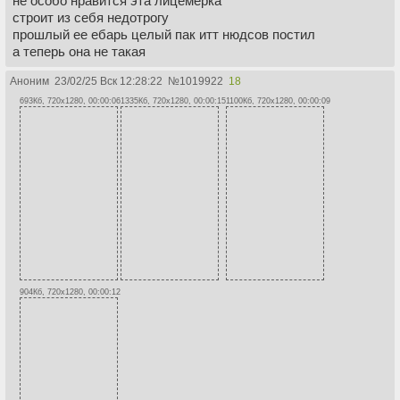
не особо нравится эта лицемерка
строит из себя недотрогу
прошлый ее ебарь целый пак итт нюдсов постил
а теперь она не такая
Аноним
23/02/25 Вск 12:28:22
№
1019922
18
693Кб, 720x1280, 00:00:06
1335Кб, 720x1280, 00:00:15
1100Кб, 720x1280, 00:00:09
904Кб, 720x1280, 00:00:12