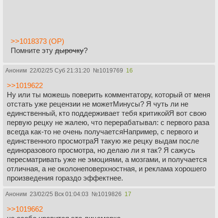
>>1018373 (OP)
Помните эту
дырочку
?
Аноним
22/02/25 Суб 21:31:20
№
1019769
16
>>1019622
Ну или ты можешь поверить комментатору, который от меня
отстать уже рецензии не можетМинусы? Я чуть ли не
единственный, кто поддерживает тебя критикойЯ вот свою
первую рецку не жалею, что перерабатывал: с первого раза
всегда как-то не очень получаетсяНапример, с первого и
единственного просмотраЯ такую же рецку выдам после
единоразового просмотра, но делаю ли я так? Я сажусь
пересматривать уже не эмоциями, а мозгами, и получается
отличная, а не околонеповерхностная, и реклама хорошего
произведения гораздо эффектнее.
Аноним
23/02/25 Вск 01:04:03
№
1019826
17
>>1019662