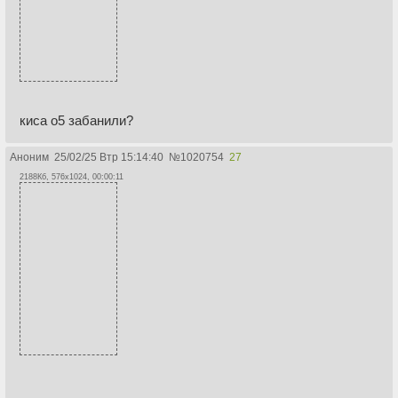
киса о5 забанили?
Аноним
25/02/25 Втр 15:14:40
№
1020754
27
2188Кб, 576x1024, 00:00:11