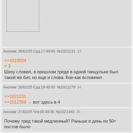
Аноним
26/02/25 Срд 17:46:06
№
1021231
33
>>1019924
> 3
Шизу словил, в прошлом треде в одной танцульке был
такой же бит, но еще и слова. Кое-как вспомнил
Аноним
26/02/25 Срд 19:40:00
№
1021279
34
>>1021231
>>1012358 →
вот здесь в 4
Аноним
27/02/25 Чтв 00:49:30
№
1021440
35
Почему тред такой медленный? Раньше в день по 50+
постов было