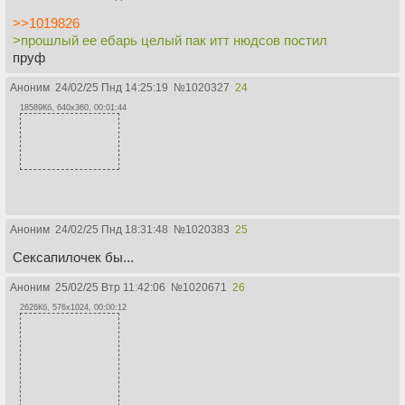
>>1019826
>прошлый ее ебарь целый пак итт нюдсов постил
пруф
Аноним
24/02/25 Пнд 14:25:19
№
1020327
24
18589Кб, 640x360, 00:01:44
Аноним
24/02/25 Пнд 18:31:48
№
1020383
25
Сексапилочек бы...
Аноним
25/02/25 Втр 11:42:06
№
1020671
26
2626Кб, 576x1024, 00:00:12