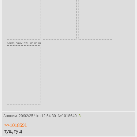
847Кб, 576x1024, 00:00:07
Аноним
20/02/25 Чтв 12:54:30
№
1018640
3
>>1018591
тущ тущ