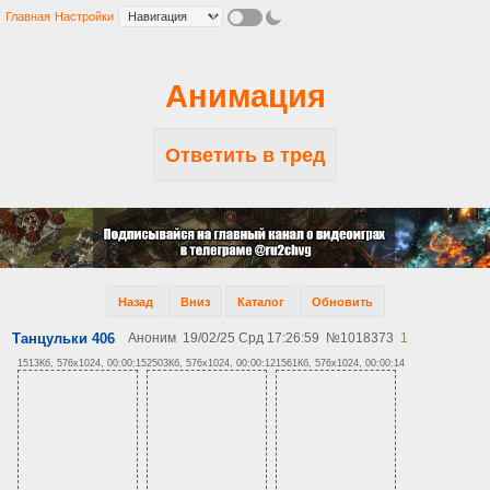
Главная
Настройки
Анимация
Ответить в тред
Назад
Вниз
Каталог
Обновить
Танцульки 406
Аноним
19/02/25 Срд 17:26:59
№
1018373
1
1513Кб, 576x1024, 00:00:15
2503Кб, 576x1024, 00:00:12
1561Кб, 576x1024, 00:00:14