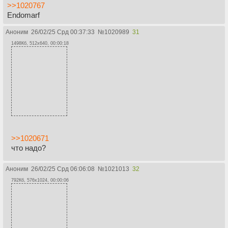
>>1020767
Endomarf
Аноним
26/02/25 Срд 00:37:33
№
1020989
31
1498Кб, 512x640, 00:00:18
>>1020671
что надо?
Аноним
26/02/25 Срд 06:06:08
№
1021013
32
792Кб, 576x1024, 00:00:06