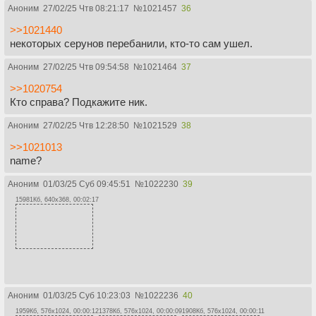
Аноним
27/02/25 Чтв 08:21:17
№
1021457
36
>>1021440
некоторых серунов перебанили, кто-то сам ушел.
Аноним
27/02/25 Чтв 09:54:58
№
1021464
37
>>1020754
Кто справа? Подкажите ник.
Аноним
27/02/25 Чтв 12:28:50
№
1021529
38
>>1021013
name?
Аноним
01/03/25 Суб 09:45:51
№
1022230
39
15981Кб, 640x368, 00:02:17
Аноним
01/03/25 Суб 10:23:03
№
1022236
40
1959Кб, 576x1024, 00:00:12
1378Кб, 576x1024, 00:00:09
1908Кб, 576x1024, 00:00:11