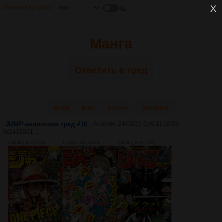
Главная
Настройки
Манга
Ответить в тред
Назад
Вниз
Каталог
Обновить
JUMP-аналитики тред #16
Аноним
24/05/25 Суб 11:20:02
№
2432021
1
2345Кб, 822x1200
1740Кб, 822x1200
1965Кб, 822x1200