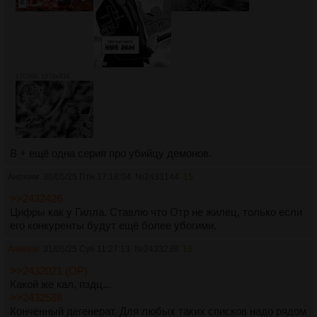
1702Кб, 1279x934
В + ещё одна серия про убийцу демонов.
Аноним
30/05/25 Птн 17:18:04
№
2433144
15
>>2432426
Цифры как у Гилла. Ставлю что Отр не жилец, только если
его конкуренты будут ещё более убогими.
Аноним
31/05/25 Суб 11:27:13
№
2433238
16
>>2432021 (OP)
Какой же кал, пздц...
>>2432588
Конченный дегенерат. Для любых таких списков надо рядом