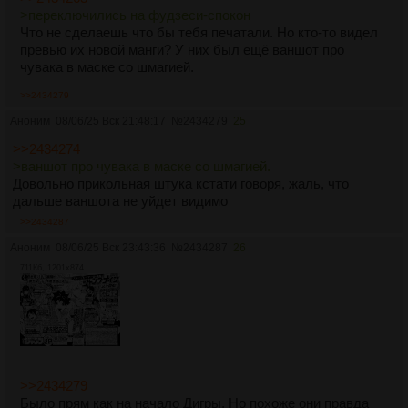
>переключились на фудзеси-спокон
Что не сделаешь что бы тебя печатали. Но кто-то видел
превью их новой манги? У них был ещё ваншот про
чувака в маске со шмагией.
>>2434279
Аноним
08/06/25 Вск 21:48:17
№
2434279
25
>>2434274
>ваншот про чувака в маске со шмагией.
Довольно прикольная штука кстати говоря, жаль, что
дальше ваншота не уйдет видимо
>>2434287
Аноним
08/06/25 Вск 23:43:36
№
2434287
26
711Кб, 1201x874
>>2434279
Было прям как на начало Дигры. Но похоже они правда