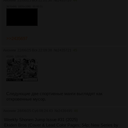
Аноним
22/06/25 Вск 22:01:56
№
2435720
44
36704Кб, 1920x1080, 00:00:01
>>2435697
Аноним
22/06/25 Вск 22:09:38
№
2435721
45
431Кб, 1201x875
Следующие две спортивные манги выглядят как
откровенные мусор.
Аноним
28/06/25 Суб 08:24:43
№
2436495
46
Weekly Shonen Jump Issue #31 (2025)
Ekiden Bros (Cover & Lead Color Pages; 54p; New Series by