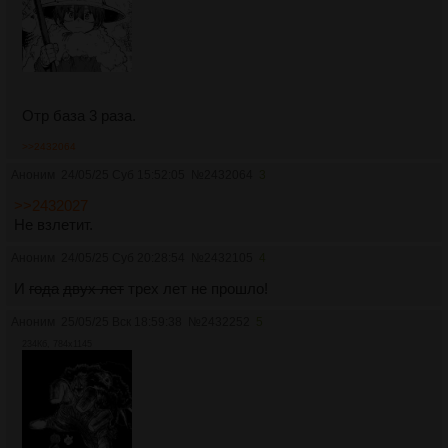
Отр база 3 раза.
>>2432064
Аноним
24/05/25 Суб 15:52:05
№
2432064
3
>>2432027
Не взлетит.
Аноним
24/05/25 Суб 20:28:54
№
2432105
4
И
года
двух лет
трех лет не прошло!
Аноним
25/05/25 Вск 18:59:38
№
2432252
5
234Кб, 784x1145