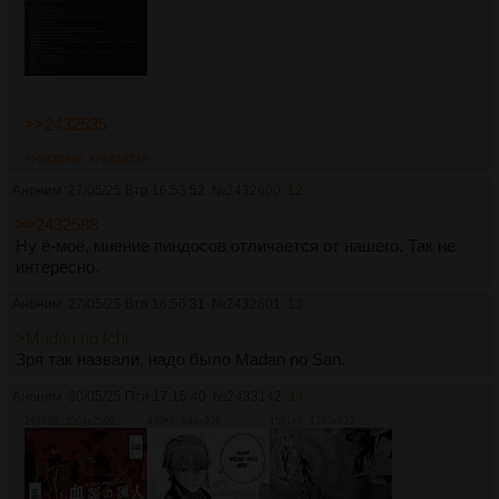
>>2432535
>>2432600
>>2433238
Аноним
27/05/25 Втр 16:53:52
№
2432600
12
>>2432588
Ну ё-моё, мнение пиндосов отличается от нашего. Так не
интересно.
Аноним
27/05/25 Втр 16:56:31
№
2432601
13
>Madan no Ichi
Зря так назвали, надо было Madan no San.
Аноним
30/05/25 Птн 17:15:40
№
2433142
14
2498Кб, 3504x2560
498Кб, 649x939
1561Кб, 1280x932