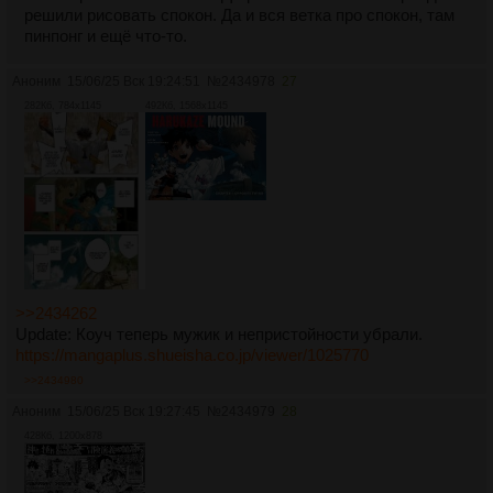
решили рисовать спокон. Да и вся ветка про спокон, там
пинпонг и ещё что-то.
Аноним
15/06/25 Вск 19:24:51
№
2434978
27
282Кб, 784x1145
492Кб, 1568x1145
>>2434262
Update: Коуч теперь мужик и непристойности убрали.
https://mangaplus.shueisha.co.jp/viewer/1025770
>>2434980
Аноним
15/06/25 Вск 19:27:45
№
2434979
28
428Кб, 1200x878