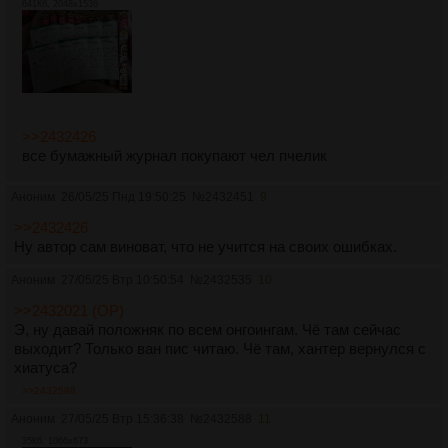
641Кб, 2048x1536
>>2432426
все бумажный журнал покупают чел пчелик
Аноним
26/05/25 Пнд 19:50:25
№
2432451
9
>>2432426
Ну автор сам виноват, что не учится на своих ошибках.
Аноним
27/05/25 Втр 10:50:54
№
2432535
10
>>2432021 (OP)
Э, ну давай положняк по всем онгоингам. Чё там сейчас
выходит? Только ван пис читаю. Чё там, хантер вернулся с
хиатуса?
>>2432588
Аноним
27/05/25 Втр 15:36:38
№
2432588
11
35Кб, 1066x673