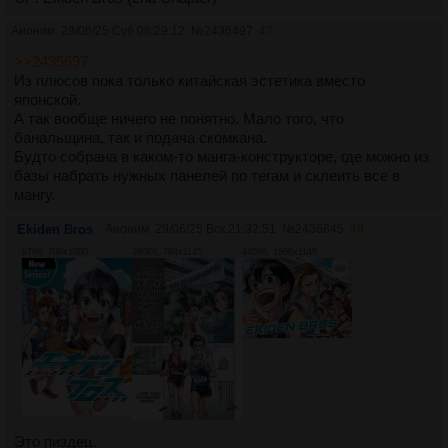
Аноним
28/06/25 Суб 08:29:12
№
2436497
47
>>2435697
Из плюсов пока только китайская эстетика вместо
японской.
А так вообще ничего не понятно. Мало того, что
банальщина, так и подача скомкана.
Будто собрана в каком-то манга-конструкторе, где можно из
базы набрать нужных панелей по тегам и склеить все в
мангу.
Ekiden Bros
Аноним
29/06/25 Вск 21:32:51
№
2436845
48
97Кб, 700x1000
260Кб, 784x1145
440Кб, 1568x1145
Это пиздец.