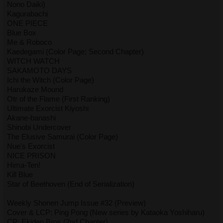
Nono Daiki)
Kagurabachi
ONE PIECE
Blue Box
Me & Roboco
Kaedegami (Color Page; Second Chapter)
WITCH WATCH
SAKAMOTO DAYS
Ichi the Witch (Color Page)
Harukaze Mound
Otr of the Flame (First Ranking)
Ultimate Exorcist Kiyoshi
Akane-banashi
Shinobi Undercover
The Elusive Samurai (Color Page)
Nue's Exorcist
NICE PRISON
Hima-Ten!
Kill Blue
Star of Beethoven (End of Serialization)
Weekly Shonen Jump Issue #32 (Preview)
Cover & LCP: Ping Pong (New series by Kataoka Yoshiharu)
CP: Ekiden Bros (2nd Chapter)