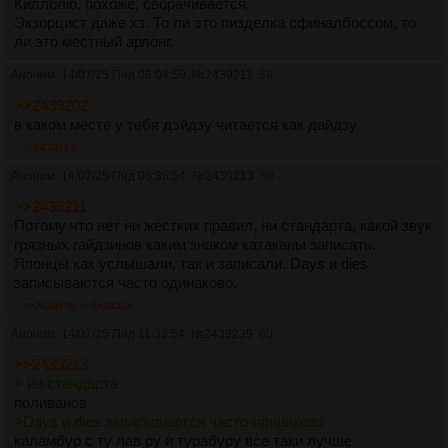
Киллблю, похоже, сворачивается.
Экзорцист даже хз. То ли это пизделка сфиналбоссом, то
ли это местный арлонг.
Аноним
14/07/25 Пнд 06:04:59
№
2439211
58
>>2439202
в каком месте у тебя дэйдзу читается как дайдзу
>>2439213
Аноним
14/07/25 Пнд 06:36:54
№
2439213
59
>>2439211
Потому что нет ни жестких правил, ни стандарта, какой звук
грязных гайдзинов каким знаком катаканы записать.
Японцы как услышали, так и записали. Days и dies
записываются часто одинаково.
>>2439239
>>2439334
Аноним
14/07/25 Пнд 11:33:54
№
2439239
60
>>2439213
> ни стандарта
поливанов
>Days и dies записываются часто одинаково
каламбур с ту лав ру и турабуру все таки лучше