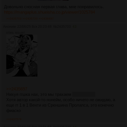
Довольно сносная первая глава, мне понравилось.
https://mangaplus.shueisha.co.jp/viewer/1025784
>>2435703
>>2435720
>>2436497
Аноним
22/06/25 Вск 20:23:48
№
2435703
43
670Кб, 661x887
>>2435697
Нихуя ггшка нах, это мы трахаем
ну и читаем
Хотя автор какой-то нонейм, особо ничего не ожидаю, а
еще гг 1 в 1 Венти из Среншина Пролапса, это конечно
фиаско
>>2437576