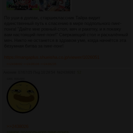
По уши в долгах, старшеклассник Тайра видит
единственный путь к спасению в мире подпольного пинг-
понга! "Дайте мне ровный стол, мяч и ракетку, и я покажу
вам настоящий пинг-понг!" Сверкающий стол и раскалённый
мяч. Никто не останется в здравом уме, когда начнётся эта
безумная битва за пинг-понг!
https://mangaplus.shueisha.co.jp/viewer/1026051
>>2438092
>>2438106
>>2438235
Аноним
07/07/25 Пнд 10:28:54
№
2438092
52
33Кб, 600x600
>>2438026
>мире подпольного пинг-понга