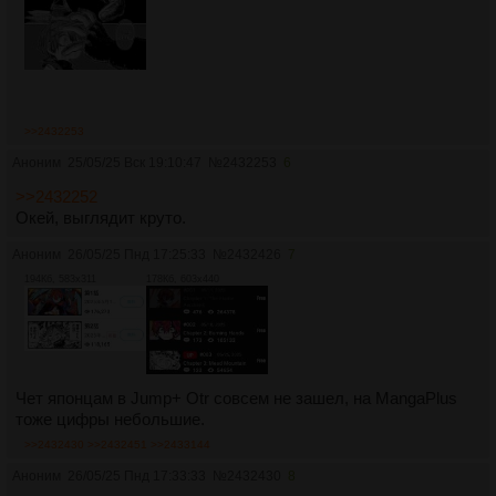
>>2432253
Аноним
25/05/25 Вск 19:10:47
№
2432253
6
>>2432252
Окей, выглядит круто.
Аноним
26/05/25 Пнд 17:25:33
№
2432426
7
194Кб, 583x311
178Кб, 603x440
Чет японцам в Jump+ Otr совсем не зашел, на MangaPlus
тоже цифры небольшие.
>>2432430
>>2432451
>>2433144
Аноним
26/05/25 Пнд 17:33:33
№
2432430
8