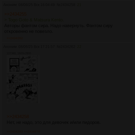
Аноним
08/06/25 Вск 16:04:49
№
2434258
21
>>2434255
> Togo Goto & Matsura Kento.
Авторы фантом сира. Надо навернуть. Фантом сиру
откровенно не повезло.
>>2434262
Аноним
08/06/25 Вск 17:21:57
№
2434262
22
1273Кб, 1920x2800
>>2434258
Нет, не надо, это для девочек и/или пидоров.
>>2434263
>>2434978