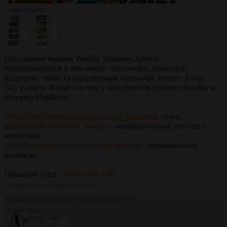
136Кб, 1200x750
Обсуждаем журнал Weekly Shounen Jump и
публикующуюся в нём мангу: настоящую, прошлую,
будущую. Новости родственных журналов Jump+, Jump
SQ, V-Jump. А ещё что там у конкурентов Shounen Sunday и
Shounen Magazine.
https://jump.fandom.com/wiki/Jump_Database
- вики
https://twitter.com/WSJ_manga
- неофициальный твиттер с
новостями
https://mangaplus.shueisha.co.jp/updates
- официальный
англюсик
Прошлый тред:
>>2012414 (OP)
>>2432535
>>2433238
>>2458794
Аноним
24/05/25 Суб 12:14:49
№
2432027
2
154Кб, 561x492