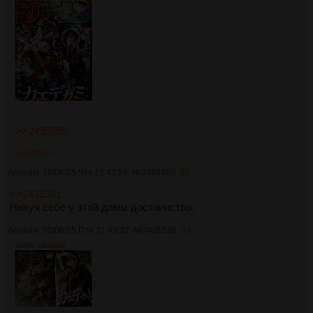
>>2435365
>>2435409
Аноним
19/06/25 Чтв 15:42:56
№
2435409
38
>>2435381
Нихуя себе у этой дамы достоинство.
Аноним
20/06/25 Птн 21:43:32
№
2435536
39
504Кб, 1304x960