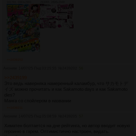
1917Кб, 2083x2993
2830Кб, 2806x2048
>>2439202
Аноним
14/07/25 Пнд 03:25:55
№
2439202
56
>>2439199
Это ведь наверняка намеренный каламбур, что サカモトデ
イズ можно прочитать и как Sakamoto days и как Sakamoto
dies?
Манга со спойлером в названии
>>2439211
Аноним
14/07/25 Пнд 05:08:59
№
2439205
57
Химатен болтается на дне рейтинга, но автор вводит новую
героиню в гарем. Оптимистично настроен, видать.