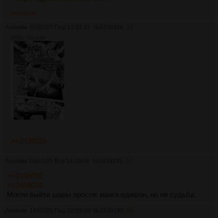
>>2438235
Аноним
07/07/25 Пнд 12:22:21
№
2438106
53
367Кб, 784x1145
>>2438026
Аноним
08/07/25 Втр 14:39:06
№
2438235
54
>>2438092
>>2438026
Могли выйти шары ярости: манга едишон, но не судьба.
Аноним
14/07/25 Пнд 02:59:09
№
2439199
55