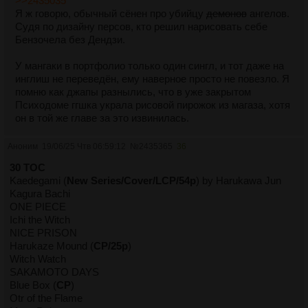
>>2435035
Я ж говорю, обычный сёнен про убийцу
демонов
ангелов.
Судя по дизайну персов, кто решил нарисовать себе
Бензочела без Дендзи.
У мангаки в портфолио только один сингл, и тот даже на
инглиш не переведён, ему наверное просто не повезло. Я
помню как джапы разнылись, что в уже закрытом
Психодоме ггшка украла рисовой пирожок из магаза, хотя
он в той же главе за это извинилась.
Аноним
19/06/25 Чтв 06:59:12
№
2435365
36
30 TOC
Kaedegami (
New Series/Cover/LCP/54p
) by Harukawa Jun
Kagura Bachi
ONE PIECE
Ichi the Witch
NICE PRISON
Harukaze Mound (
CP/25p
)
Witch Watch
SAKAMOTO DAYS
Blue Box (
CP
)
Otr of the Flame