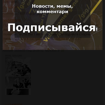
закрыли.
>>2435035
Аноним
16/06/25 Пнд 13:36:50
№
2435035
34
>>2435006
Про что вообще манга-то? С чего такой хейт? В джапке не
любят ракующих? Даже у нас всем давно похуй. Я
понимаю, если бы там темы какие-то подняли спорные,
типа плагиата в гострайтере, но чисто за перса?
>>2435078
Аноним
16/06/25 Пнд 18:09:51
№
2435078
35
641Кб, 822x1200