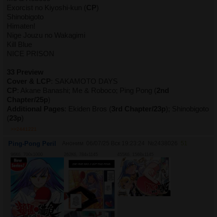
Exorcist no Kiyoshi-kun (
CP
)
Shinobigoto
Himaten!
Nige Jouzu no Wakagimi
Kill Blue
NICE PRISON
33 Preview
Cover & LCP
: SAKAMOTO DAYS
CP
: Akane Banashi; Me & Roboco; Ping Pong (
2nd
Chapter/25p
)
Additional Pages
: Ekiden Bros (
3rd Chapter/23p
); Shinobigoto
(
23p
)
>>2441221
Ping-Pong Peril
Аноним
06/07/25 Вск 19:23:24
№
2438026
51
96Кб, 700x1000
262Кб, 784x1145
455Кб, 1568x1145