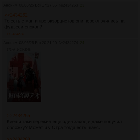
Аноним
08/06/25 Вск 17:27:56
№
2434263
23
>>2434262
То есть с манги про экзорцистов они переключились на
фудзеси-спокон?
>>2434274
Аноним
08/06/25 Вск 20:21:20
№
2434274
24
373Кб, 1403x2048
>>2434255
Киёши таки пережил ещё один заход и даже получил
обложку? Может и у Отра тогда есть шанс.
>>2434263