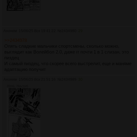
Аноним
15/06/25 Вск 19:41:22
№
2434980
29
>>2434978
Опять сладкие мальчики спортсмены, сколько можно,
выглядит как Волейбол 2.0, даже гг почти 1 в 1 слизан, это
пиздец
И самый пиздец, что скорее всего выстрелит, еще и маняме
адаптацию получит
Аноним
15/06/25 Вск 21:51:16
№
2434989
30
281Кб, 784x1145