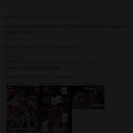
Аноним
21/06/25 Суб 09:52:21
№
2435567
40
Новую мангу боичи читает кто? Почему она раз в 2 недели
выходит стала?
>>2435635
Аноним
21/06/25 Суб 23:49:13
№
2435635
41
>>2435567
>Почему она раз в 2 недели выходит стала?
Она же в Джамп + выходит.
Аноним
22/06/25 Вск 19:27:21
№
2435697
42
90Кб, 700x1000
258Кб, 784x1145
533Кб, 1568x1145