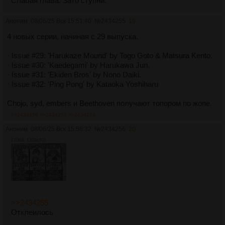
Слабая глава. Зато ступни.
Аноним
08/06/25 Вск 15:51:40
№
2434255
19
4 новых серии, начиная с 29 выпуска.
· Issue #29: 'Harukaze Mound' by Togo Goto & Matsura Kento.
· Issue #30: 'Kaedegami' by Harukawa Jun.
· Issue #31: 'Ekiden Bros' by Nono Daiki.
· Issue #32: 'Ping Pong' by Kataoka Yoshiharu
Chojo, syd, embers и Beethoven получают топором по жопе.
>>2434256
>>2434258
>>2434274
Аноним
08/06/25 Вск 15:56:32
№
2434256
20
270Кб, 1339x911
>>2434255
Отклеилось