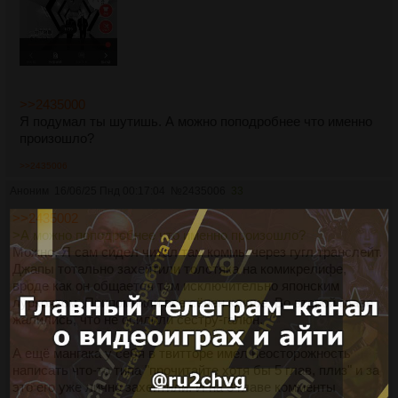
>>2435000
Я подумал ты шутишь. А можно поподробнее что именно
произошло?
>>2435006
Аноним
16/06/25 Пнд 00:17:04
№
2435006
33
>>2435002
>А можно поподробнее что именно произошло?
Можно. Я сам сидел читал там коммы через гугл транслейт.
Джапы тотально захейтили толстяка на комикрелифе,
вроде как он общается там исключительно японским
луркоязом. Припомнили все сёнен клише. Во второй главе
жалились, что не осилили сестру-галюн.
А ещё мангака у себя в твитторе имел неосторожность
написать что-то типа "прочитайте хотя бы 5 глав, плиз" и за
это его уже лично захейтили. И на 3 главе комменты