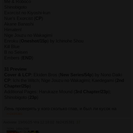
Me & Roboco
Shinobigoto
Exorcist no Kiyoshi-kun
Nue's Exorcist (
CP
)
Akane Banashi
Himaten!
Nige Jouzu no Wakagimi
Enroku (
Oneshot/15p
) by Ichinohe Shou
Kill Blue
B no Seisen
Embers (
END
)
31 Preview
Cover & LCP
: Ekiden Bros (
New Series/54p
) by Nono Daiki
CP
: Ichi the Witch; Nige Jouzu no Wakagimi; Kaedegami (
2nd
Chapter/25p
)
Additional Pages: Harukaze Mound (
3rd Chapter/23p
);
Shinobigoto (
23p
)
Лень проверять у кого сколько глав, и был ли кусок на
перерыве, чтоб расставлять номера.
>>2435381
Аноним
19/06/25 Чтв 12:18:02
№
2435381
37
742Кб, 1484x2048