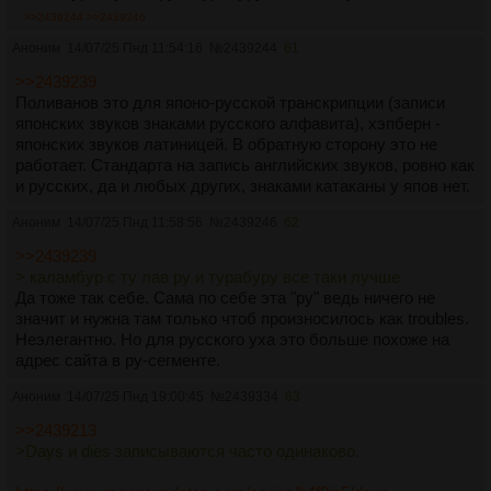
>>2439244
>>2439246
Аноним
14/07/25 Пнд 11:54:16
№
2439244
61
>>2439239
Поливанов это для японо-русской транскрипции (записи
японских звуков знаками русского алфавита), хэпберн -
японских звуков латиницей. В обратную сторону это не
работает. Стандарта на запись английских звуков, ровно как
и русских, да и любых других, знаками катаканы у япов нет.
Аноним
14/07/25 Пнд 11:58:56
№
2439246
62
>>2439239
> каламбур с ту лав ру и турабуру все таки лучше
Да тоже так себе. Сама по себе эта "ру" ведь ничего не
значит и нужна там только чтоб произносилось как troubles.
Неэлегантно. Но для русского уха это больше похоже на
адрес сайта в ру-сегменте.
Аноним
14/07/25 Пнд 19:00:45
№
2439334
63
>>2439213
>Days и dies записываются часто одинаково.