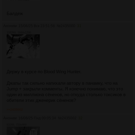
Балдеж
Аноним
15/06/25 Вск 23:51:58
№
2435000
31
1082Кб, 1644x1200
Держу в курсе по Blood Wing Hunter.
Джапы так сильно напихали автору в панамку, что на
Jump + закрыли комменты. Я конечно понимаю, что это
один из миллиона сёненов, но откуда столько токсиков в
обители этих дженерик сёненов?
>>2435002
Аноним
16/06/25 Пнд 00:05:34
№
2435002
32
631Кб, 720x669