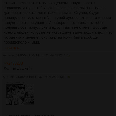
ставить всю статистику по оценкам, популярности,
продажам и т. д., чтобы показывать, насколько же тупые
дегенераты составляют такие списки. "Скучно, будет
непопулярным, отменят", — тупой хуесос, от твоего мнения
популярность не упадёт. И наборот — от того, что тебе
понравилось, популярным вдруг тайтл не станет. Вообще
хуею с людей, которые не могут даже вдруг задуматься, что
их оценка и мнение покупателей могут быть вообще
пооиивоположными.
>>2433244
Аноним
31/05/25 Суб 14:45:52
№
2433244
17
>>2433238
Хуя ты душный.
Аноним
01/06/25 Вск 18:37:46
№
2433438
18
764Кб, 1566x1145