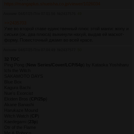
https://mangaplus.shueisha.co.jp/viewer/1026034
Аноним
04/07/25 Птн 07:01:56
№
2437576
49
>>2435703
Уже во второй главе единственный плюс этой манги: жопу и
сиськи (ок, два плюса) выкинули нахуй, выдав ей маскот-
форму. Повесточный джамп во всей красе.
Аноним
04/07/25 Птн 07:04:49
№
2437577
50
32 TOC
Ping Pong (
New Series/Cover/LCP/54p
) by Kataoka Yoshiharu
Ichi the Witch
SAKAMOTO DAYS
Blue Box
Kagura Bachi
Nue's Exorcist
Ekiden Bros (
CP/25p
)
Akane Banashi
Harukaze Mound
Witch Watch (
CP
)
Kaedegami (
23p
)
Otr of the Flame
Me & Roboco