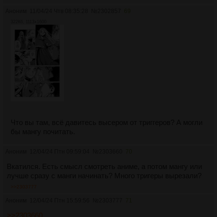
Аноним
11/04/24 Чтв 08:35:28
№
2302857
69
322Кб, 1113x1600
Что вы там, всё давитесь высером от триггеров? А могли
бы мангу почитать.
Аноним
12/04/24 Птн 09:59:04
№
2303660
70
Вкатился. Есть смысл смотреть аниме, а потом мангу или
лучше сразу с манги начинать? Много тригеры вырезали?
>>2303777
Аноним
12/04/24 Птн 15:59:56
№
2303777
71
>>2303660