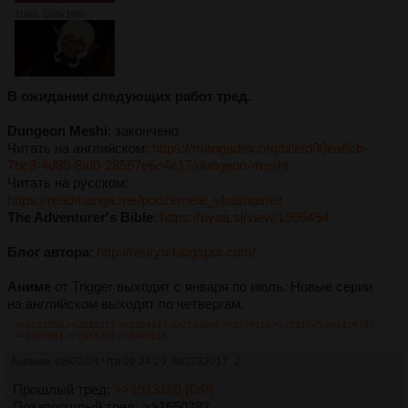
419Кб, 1920x1080
В ожидании следующих работ тред.
Dungeon Meshi
: закончено
Читать на английском:
https://mangadex.org/title/d90ea6cb-
7bc3-4d80-8af0-28557e6c4e17/dungeon-meshi
Читать на русском:
https://readmanga.me/podzemele_vkusnostei/
The Adventurer's Bible
:
https://nyaa.si/view/1566494
Блог автора
:
http://nisiryu.blogspot.com/
Аниме
от Trigger выходит с января по июль. Новые серии
на английском выходят по четвергам.
>>2233590
>>2336317
>>2339447
>>2344964
>>2379118
>>2391745
>>2416740
>>2416881
>>2418258
>>2493816
Аноним
08/02/24 Чтв 09:24:29
№
2232017
2
Прошлый тред:
>>1913180 (OP)
Позапрошлый тред: >>1650382