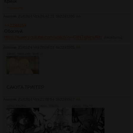
Кринж
>>2293160
Аноним
21/03/24 Чтв 09:42:31
№
2293160
44
>>2293159
Обоснуй.
https://www.youtube.com/watch?v=GfNTgNcwRrs
[РАСКРЫТЬ]
Аноним
21/03/24 Чтв 20:58:03
№
2293565
45
3463Кб, 1920x1080, 00:00:11
САКУГА ТРИГГЕР
Аноним
21/03/24 Чтв 21:06:54
№
2293567
46
105Кб, 236x236
146Кб, 235x352
1080Кб, 735x756