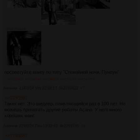
87Кб, 236x236
посоветуйте мангу по типу "Спокойной ночи, Пунпун"
>>2293622
>>2293795
>>2298225
>>2301180
>>2363726
Аноним
21/03/24 Чтв 22:28:17
№
2293622
47
>>2293567
Таких нет. Это шедевр, появляющийся раз в 100 лет. Но
можешь прочитать другие работы Асано. У него много
хороших манг.
Аноним
22/03/24 Птн 12:32:42
№
2293795
48
>>2293567