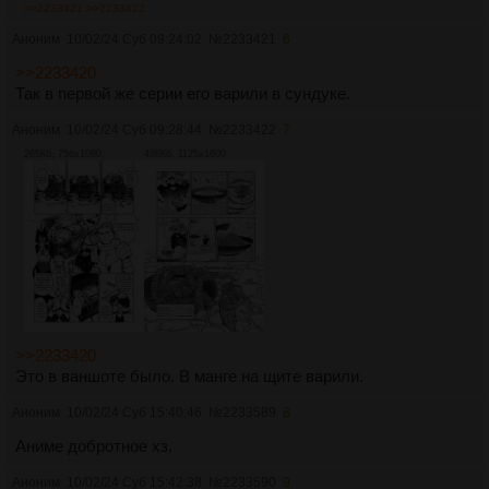
>>2233421
>>2233422
Аноним
10/02/24 Суб 09:24:02
№
2233421
6
>>2233420
Так в первой же серии его варили в сундуке.
Аноним
10/02/24 Суб 09:28:44
№
2233422
7
265Кб, 756x1080
488Кб, 1125x1600
>>2233420
Это в ваншоте было. В манге на щите варили.
Аноним
10/02/24 Суб 15:40:46
№
2233589
8
Аниме добротное хз.
Аноним
10/02/24 Суб 15:42:38
№
2233590
9