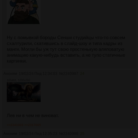
Ну с помывкой бороды Сенши студийцы что-то совсем
схалтурили, скатившись в слайд-шоу и типа кадры из
манги. Могли бы уж тут свою простенькую аляповатую
анимацию какую-нибудь вставить, а не тупо статичные
картинки.
Аноним
19/02/24 Пнд 12:34:03
№
2240987
24
1034Кб, 1200x692
Лев ни в чем не виноват.
>>2241003
>>2317005
Аноним
19/02/24 Пнд 12:35:23
№
2240988
25