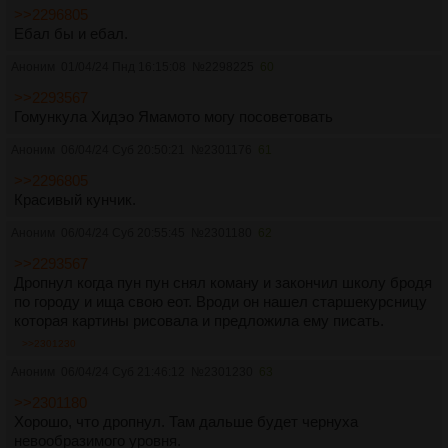
>>2296805
Ебал бы и ебал.
Аноним
01/04/24 Пнд 16:15:08
№
2298225
60
>>2293567
Гомункула Хидэо Ямамото могу посоветовать
Аноним
06/04/24 Суб 20:50:21
№
2301176
61
>>2296805
Красивый кунчик.
Аноним
06/04/24 Суб 20:55:45
№
2301180
62
>>2293567
Дропнул когда пун пун снял коману и закончил школу бродя
по городу и ища свою еот. Вроди он нашел старшекурсницу
которая картины рисовала и предложила ему писать.
>>2301230
Аноним
06/04/24 Суб 21:46:12
№
2301230
63
>>2301180
Хорошо, что дропнул. Там дальше будет чернуха
невообразимого уровня.