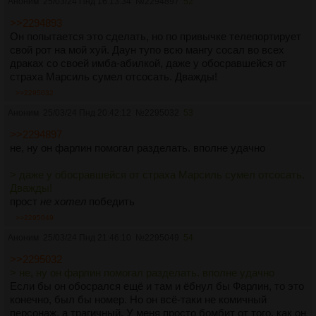
Аноним
25/03/24 Пнд 16:13:34
№
2294897
52
>>2294893
Он попытается это сделать, но по привычке телепортирует
свой рот на мой хуй. Даун тупо всю мангу сосал во всех
драках со своей имба-абилкой, даже у обосравшейся от
страха Марсиль сумел отсосать. Дважды!
>>2295032
Аноним
25/03/24 Пнд 20:42:12
№
2295032
53
>>2294897
не, ну он фарлин помогал разделать. вполне удачно
> даже у обосравшейся от страха Марсиль сумел отсосать.
Дважды!
прост
не хотел
победить
>>2295049
Аноним
25/03/24 Пнд 21:46:10
№
2295049
54
>>2295032
> не, ну он фарлин помогал разделать. вполне удачно
Если бы он обосрался ещё и там и ёбнул бы Фарлин, то это
конечно, был бы номер. Но он всё-таки не комичный
персонаж, а трагичный. У меня просто бомбит от того, как он