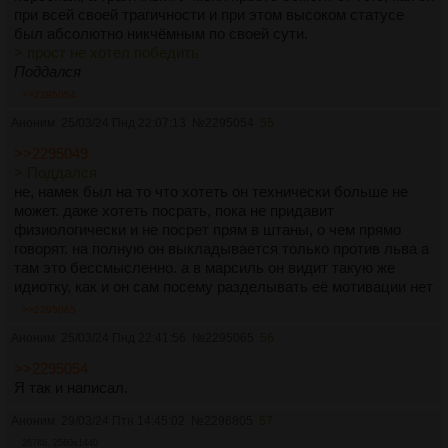
при всей своей трагичности и при этом высоком статусе
был абсолютно никчёмным по своей сути.
> прост не хотел победить
Поддался
>>2295054
Аноним
25/03/24 Пнд 22:07:13
№
2295054
55
>>2295049
> Поддался
не, намек был на то что хотеть он технически больше не
может. даже хотеть посрать, пока не придавит
физиологически и не посрет прям в штаны, о чем прямо
говорят. на полную он выкладывается только против льва а
там это бессмысленно. а в марсиль он видит такую же
идиотку, как и он сам посему разделывать её мотивации нет
>>2295065
Аноним
25/03/24 Пнд 22:41:56
№
2295065
56
>>2295054
Я так и написал.
Аноним
29/03/24 Птн 14:45:02
№
2296805
57
267Кб, 2560x1440