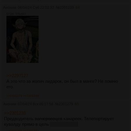
Аноним
06/04/24 Суб 22:02:32
№
2301238
64
671Кб, 578x843
>>2297127
А это что за жопич пидарок, он был в манге? Не помню
его.
>>2301279
>>2301299
Аноним
07/04/24 Вск 00:17:58
№
2301279
65
>>2301238
Предводитель
вагнероввцев
канареек. Телепортирует
кувалду прямо в цель
или рандомно
>>2301299
>>2301332