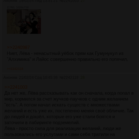
Аноним
19/02/24 Пнд 13:51:21
№
2241003
27
117Кб, 1024x734
>>2240987
Ниет, Лёва - ненасытный уёбок прям как Гумунукул из
"Алхимика" и Лайос совершенно правильно его попячил.
>>2242118
Аноним
21/02/24 Срд 10:45:36
№
2242118
28
>>2241003
Да нет же, Лёва рассказывать как он сначала, когда попал в
мир, кормился за счет жучков-паучков с одним желанием
"есть". А потом начал искать существ с множествами
желаний и есть уже их, постепенно меняя своё обличие. Так
до людей и дошёл, которые его уже стали боятся и
заточили в лабиринте подземелий.
Лёва - просто сила для реализации желаний, люди же
пользовались его услугами и сами себя тратили на