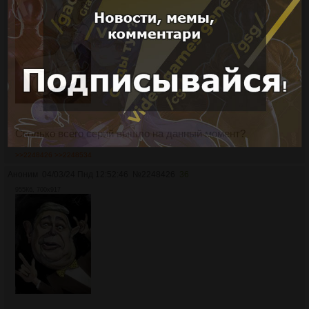
Сколько всего серий вышло на данный момент?
>>2248426
>>2248534
Аноним
04/03/24 Пнд 12:52:46
№
2248426
36
955Кб, 700x917