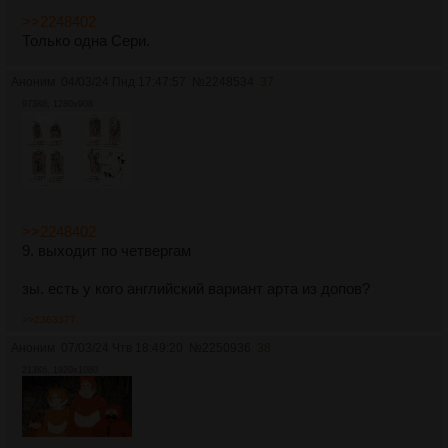
>>2248402
Только одна Сери.
Аноним
04/03/24 Пнд 17:47:57
№
2248534
37
973Кб, 1280x908
>>2248402
9. выходит по четвергам
зы. есть у кого английский вариант арта из допов?
>>2363377
Аноним
07/03/24 Чтв 18:49:20
№
2250936
38
213Кб, 1920x1080