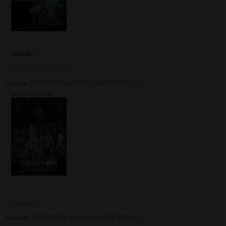
Жена...
>>2297188
>>2301176
Аноним
29/03/24 Птн 20:09:18
№
2297127
58
1478Кб, 2914x4096
>>2301238
Аноним
29/03/24 Птн 21:02:16
№
2297188
59