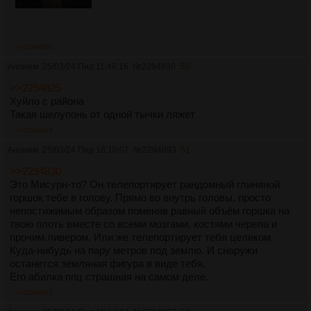
>>2294830
Аноним
25/03/24 Пнд 11:46:16
№
2294830
50
>>2294825
Хуйло с района
Такая шелупонь от одной тычки ляжет
>>2294893
Аноним
25/03/24 Пнд 16:10:07
№
2294893
51
>>2294830
Это Мисурн-то? Он телепортирует рандомный глиняной
горшок тебе в голову. Прямо во внутрь головы, просто
непостижимым образом поменяв равный объём горшка на
твою плоть вместе со всеми мозгами, костями черепа и
прочим ливером. Или же телепортирует тебя целиком.
Куда-нибудь на пару метров под землю. И снаружи
останется земляная фигура в виде тебя.
Его абилка ппц страшная на самом деле.
>>2294897