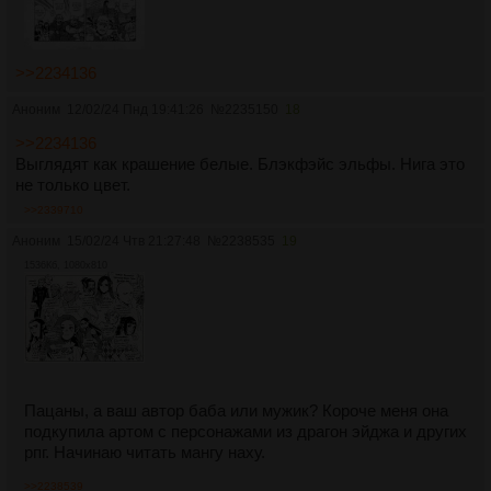
>>2234136
Аноним
12/02/24 Пнд 19:41:26
№
2235150
18
>>2234136
Выглядят как крашение белые. Блэкфэйс эльфы. Нига это
не только цвет.
>>2339710
Аноним
15/02/24 Чтв 21:27:48
№
2238535
19
1536Кб, 1080x810
Пацаны, а ваш автор баба или мужик? Короче меня она
подкупила артом с персонажами из драгон эйджа и других
рпг. Начинаю читать мангу наху.
>>2238539