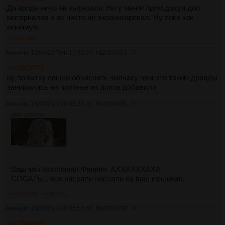
Да вроде ничо не вырезали. Но у манги прям дохуя доп
материалов и их никто не экранизировал. Ну пока как
минимум.
>>2303863
Аноним
12/04/24 Птн 17:33:27
№
2303863
72
>>2303777
ну попытку сенши обьяснить чилчаку чем это таким дриады
занимались на полянке из допов добавили
Аноним
13/04/24 Суб 05:35:46
№
2304085
73
26Кб, 1200x630
Ваш кал похоронил Фрирен. АХХАХХХАХА
СОСАТЬ... все насрали нассали на ваш мешикал.
>>2304088
>>2304111
Аноним
13/04/24 Суб 05:57:57
№
2304088
74
>>2304085