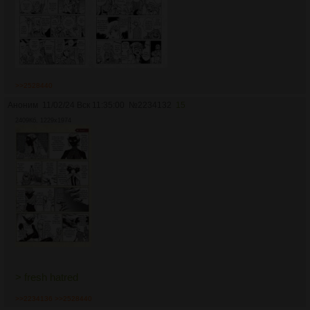
>>2528440
Аноним
11/02/24 Вск 11:35:00
№
2234132
15
2409Кб, 1229x1974
> fresh hatred
>>2234136
>>2528440