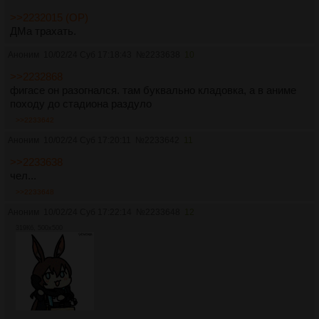
>>2232015 (OP)
ДМа трахать.
Аноним
10/02/24 Суб 17:18:43
№
2233638
10
>>2232868
фигасе он разогнался. там буквально кладовка, а в аниме
походу до стадиона раздуло
>>2233642
Аноним
10/02/24 Суб 17:20:11
№
2233642
11
>>2233638
чел...
>>2233648
Аноним
10/02/24 Суб 17:22:14
№
2233648
12
319Кб, 500x500