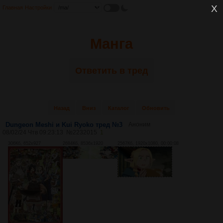
Главная
Настройки
Манга
Ответить в тред
Назад
Вниз
Каталог
Обновить
Dungeon Meshi и Kui Ryoko тред №3
Аноним
08/02/24 Чтв 09:23:13
№
2232015
1
306Кб, 652x927
2684Кб, 8536x1920
2567Кб, 1920x1080, 00:00:08