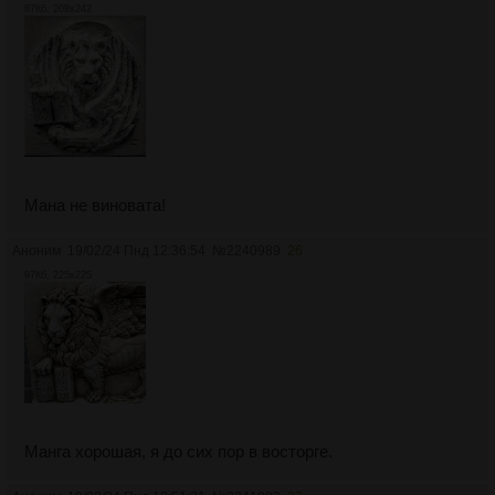
87Кб, 208x242
Мана не виновата!
Аноним
19/02/24 Пнд 12:36:54
№
2240989
26
97Кб, 225x225
Манга хорошая, я до сих пор в восторге.