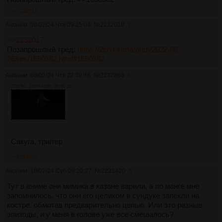
>>2232018
Аноним
08/02/24 Чтв 09:25:04
№
2232018
3
>>2232017
Позапрошлый тред:
https://2ch.hk/ma/arch/2022-08-
26/res/1650382.html#1650382
Аноним
08/02/24 Чтв 22:39:46
№
2232868
4
3787Кб, 1920x1080, 00:00:28
Сакуга, триггер
>>2233638
Аноним
10/02/24 Суб 09:20:27
№
2233420
5
Тут в аниме они мимика в казане варили, а по манге мне
запомнилось, что они его целиком в сундуке запекли на
костре. обмотав предварительно цепью. Или это разные
эпизоды, и у меня в голове уже все смешалось?