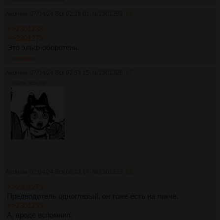
Аноним
07/04/24 Вск 02:29:01
№
2301299
66
>>2301238
>>2301279
Это эльф-оборотень.
>>2301332
Аноним
07/04/24 Вск 07:53:15
№
2301328
67
2619Кб, 366x360
Аноним
07/04/24 Вск 08:23:17
№
2301332
68
>>2301279
Предводитель одноглазый, он тоже есть на пикче.
>>2301299
А, вроде вспомнил.