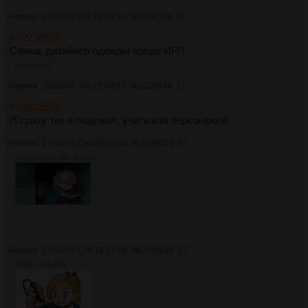
Аноним
15/02/24 Чтв 21:29:31
№
2238539
20
>>2238535
Самка, дизайнер одежды вроде ИРЛ.
>>2238546
Аноним
15/02/24 Чтв 21:38:31
№
2238546
21
>>2238539
Я сразу так и подумал, учитывая персонажей.
Аноним
17/02/24 Суб 09:18:55
№
2239370
22
631Кб, 1920x1080, 00:00:02
Аноним
17/02/24 Суб 15:31:08
№
2239538
23
463Кб, 1419x1726