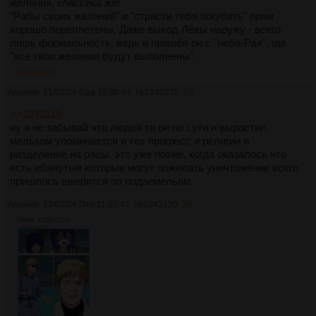
желания, классика же!
"Рабы своих желаний" и "страсти тебя погубять" прям
хорошо переплетены. Даже выход Лёвы наружу - всего
лишь формальность, ведь и пришёл он с "неба-Рая", где
"все твои желания будут выполнены".
>>2242270
Аноним
21/02/24 Срд 19:50:04
№
2242270
29
>>2242118
ну и не забывай что людей то он по сути и вырастил.
мельком упоминается и тех прогресс и религии и
разделение на расы. это уже позже, когда оказалось что
есть ебанутые которые могут пожелать уничтожение всего
пришлось шкерится по подземельям.
Аноним
23/02/24 Птн 11:07:47
№
2243120
30
786Кб, 1200x1913