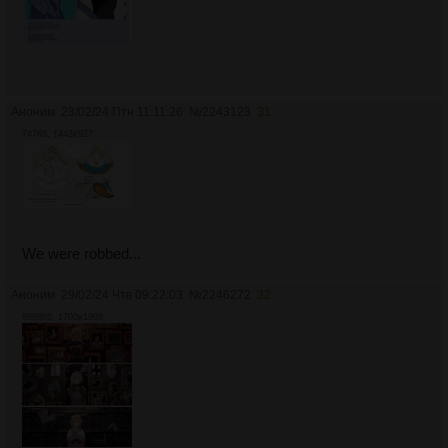
Аноним
23/02/24 Птн 11:11:26
№
2243123
31
747Кб, 1443x927
We were robbed...
Аноним
29/02/24 Чтв 09:22:03
№
2246272
32
6868Кб, 1700x1908