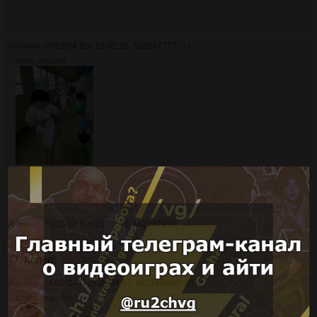
Аноним
03/03/24 Вск 10:02:25
№
2247777
33
355Кб, 864x1098
>>2247995
Аноним
03/03/24 Вск 15:39:40
№
2247995
34
>>2247777
О, Капур!
Аноним
04/03/24 Пнд 10:34:57
№
2248402
35
1059Кб, 2434x3758