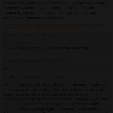
Собсна текущий тирлист. Захотелось поделиться, заодно
и спросить, ничего ли из важного не забыл. Считаю
только батлмангу, не пишите, что я забыл про тетрадь
или про этот ваш волейбол куроко
>>2217334
>>2217527
>>2218352
>>2218398
>>2218459
>>2243965
>>2405799
>>2422502
>>2478652
>>2478658
>>2526361
>>2526563
Аноним
11/01/24 Чтв 12:15:20
№
2217334
2
>>2217276 (OP)
Югио и Триггер ниже закадрового кала, кул стори.
>>2217563
Аноним
11/01/24 Чтв 12:22:27
№
2217337
3
Насрал
Аноним
11/01/24 Чтв 17:52:01
№
2217489
4
Ну я бы Ван Пис всё-таки с Жужутсу Кайсеном в один тир
впихнул, т.к. и то и то для детей, только Ван Пис это для
таких токсично позитивных детишек которые из
пистолетиков стреляют там играют бля, стёрками кидаются,
ну вы поняли. А вот Жужутсу Кайсенята это уже такие
начавшие бухать ягуар, курить там в себя уже научились...