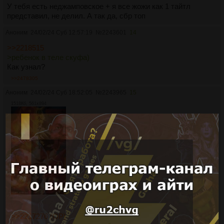
У тебя есть неджамповское + я все жожи как 1 тайтл
представил, не делил. А так да, сбр топ
Аноним
24/02/24 Суб 12:57:19
№
2243601
14
>>2218515
>ребенок в теле скуфа)
Как узнал?
>>2478305
Аноним
24/02/24 Суб 18:52:05
№
2243965
15
1518Кб, 561x894
>>2217276 (OP)