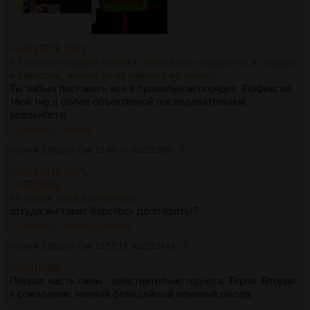
>>2217276 (OP)
> Собсна текущий тирлист. Захотелось поделиться, заодно
и спросить, ничего ли из важного не забыл.
Ты забыл поставить все в правильном порядке. Пофиксил
твой тир в более объективной последовательной
реальности.
>>2218398
>>2218820
Аноним
13/01/24 Суб 10:49:47
№
2218398
9
>>2217276 (OP)
>>2218352
>у обоих пила в отличном
откуда вы такие беретесь дегенераты?
>>2218449
>>2368912
>>2453800
Аноним
13/01/24 Суб 13:55:17
№
2218449
10
>>2218398
Первая часть пилы - действительно годнота. Терпи. Вторая
к сожалению полный безыдейный ленивый высер.