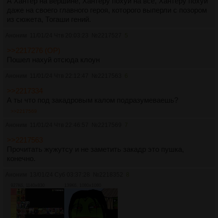
А Хантер на вершине, Хантеру похуй на всё, Хантеру похуй
даже на своего главного героя, которого выперли с позором
из сюжета, Тогаши гений.
Аноним
11/01/24 Чтв 20:03:23
№
2217527
5
>>2217276 (OP)
Пошел нахуй отсюда клоун
Аноним
11/01/24 Чтв 22:12:47
№
2217563
6
>>2217334
А ты что под закадровым калом подразумеваешь?
>>2217569
Аноним
11/01/24 Чтв 22:46:57
№
2217569
7
>>2217563
Прочитать жужутсу и не заметить закадр это пушка,
конечно.
Аноним
13/01/24 Суб 03:37:28
№
2218352
8
927Кб, 1140x830
139Кб, 1080x1080