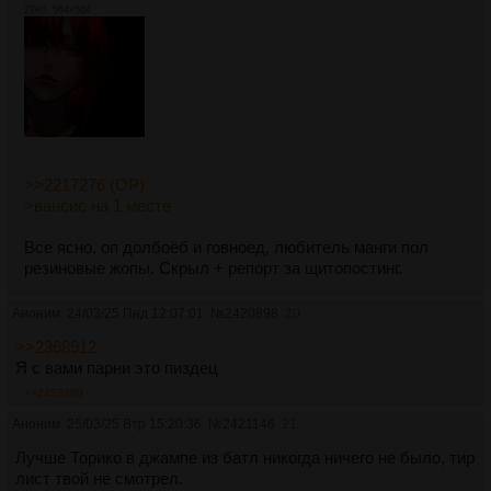
22Кб, 564x564
>>2217276 (OP)
>вансис на 1 месте
Все ясно, оп долбоёб и говноед, любитель манги пол
резиновые жопы. Скрыл + репорт за щитопостинг.
Аноним
24/03/25 Пнд 12:07:01
№
2420898
20
>>2368912
Я с вами парни это пиздец
>>2453800
Аноним
25/03/25 Втр 15:20:36
№
2421146
21
Лучше Торико в джампе из батл никогда ничего не было, тир
лист твой не смотрел.