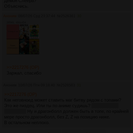
Демон Слеера?
Объяснись.
Аноним
08/07/26 Срд 23:37:44
№
2526361
30
285Кб, 494x454
>>2217276 (OP)
Заржал, спасибо
Аноним
10/07/26 Птн 09:18:40
№
2526563
31
>>2217276 (OP)
Как неговноед может ставить маг битву рядом с топами?
Это же пиздец. Или ты по аниме судишь?
аниме кстати
тоже говно
Ну и драгонболл должен быть в топе, по крайней
мере просто драгонболл, без Z, Z на позицию ниже.
В остальном неплохо.