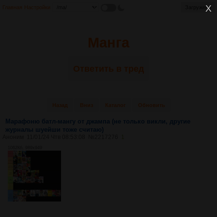
Главная
Настройки
Загружено
Манга
Ответить в тред
Назад
Вниз
Каталог
Обновить
Марафоню батл-мангу от джампа (не только викли, другие
журналы шуейши тоже считаю)
Аноним
11/01/24 Чтв 08:53:08
№
2217276
1
1062Кб, 989x949