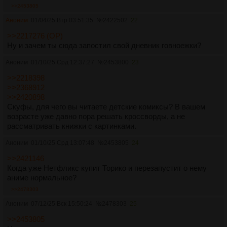
>>2453805
Аноним
01/04/25 Втр 03:51:35
№
2422502
22
>>2217276 (OP)
Ну и зачем ты сюда запостил свой дневник говноежки?
Аноним
01/10/25 Срд 12:37:27
№
2453800
23
>>2218398
>>2368912
>>2420898
Скуфы, для чего вы читаете детские комиксы? В вашем
возрасте уже давно пора решать кроссворды, а не
рассматривать книжки с картинками.
Аноним
01/10/25 Срд 13:07:48
№
2453805
24
>>2421146
Когда уже Нетфликс купит Торико и перезапустит о нему
аниме нормальное?
>>2478303
Аноним
07/12/25 Вск 15:50:24
№
2478303
25
>>2453805