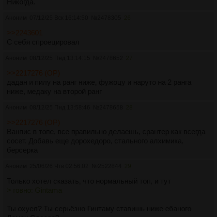
Никогда.
Аноним
07/12/25 Вск 16:14:50
№
2478305
26
>>2243601
С себя спроецировал
Аноним
08/12/25 Пнд 13:14:15
№
2478652
27
>>2217276 (OP)
дадан и пилу на ранг ниже, фужоцу и наруто на 2 ранга
ниже, медаку на второй ранг
Аноним
08/12/25 Пнд 13:58:46
№
2478658
28
>>2217276 (OP)
Ванпис в топе, все правильно делаешь, срантер как всегда
сосет. Добавь еще дорохедоро, стального алхимика,
берсерка
Аноним
25/06/26 Чтв 02:56:02
№
2522844
29
Только хотел сказать, что нормальный топ, и тут
> говно: Gintama
Ты охуел? Ты серьёзно Гинтаму ставишь ниже ебаного