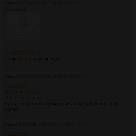
Аноним
13/01/24 Суб 14:17:16
№
2218459
11
58Кб, 1100x930
>>2217276 (OP)
Торико чуть повыше надо
>>2218515
Аноним
13/01/24 Суб 15:58:46
№
2218515
12
>>2218459
>Кал пис сверху
>Рисунок в паенте
Ну хоть не фламастером на листочке, ребенок в теле
скуфа)
>>2243601
Аноним
14/01/24 Вск 11:00:40
№
2218820
13
>>2218352