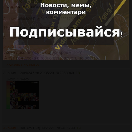
>ничего ли из важного не забыл
Фаерпанча забыл.
Аноним
08/04/24 Пнд 04:01:07
№
2301781
16
Нужны тирлисты от других анонов, потому бамп
Аноним
12/09/24 Чтв 20:19:49
№
2368912
17
>>2218398
Люто дико плюсую, борда вроде 18+?
А тут вся доска в говнопиле, ахуеть не встать
>>2420898
>>2453800
Аноним
12/09/24 Чтв 21:35:20
№
2368940
18
1400Кб, 1140x965
Аноним
13/01/25 Пнд 09:26:21
№
2405799
19