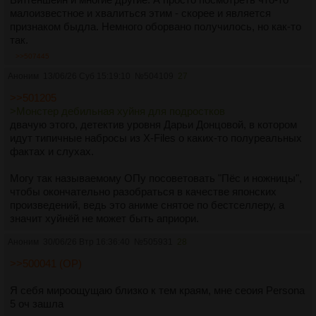
малоизвестное и хвалиться этим - скорее и является
признаком быдла. Немного оборвано получилось, но как-то
так.
>>507445
Аноним
13/06/26 Суб 15:19:10
№
504109
27
>>501205
>Монстер дебильная хуйня для подростков
двачую этого, детектив уровня Дарьи Донцовой, в котором
идут типичные набросы из X-Files о каких-то полуреальных
фактах и слухах.
Могу так называемому ОПу посоветовать "Пёс и ножницы",
чтобы окончательно разобраться в качестве японских
произведений, ведь это аниме снятое по бестселлеру, а
значит хуйнёй не может быть априори.
Аноним
30/06/26 Втр 16:36:40
№
505931
28
>>500041 (OP)
Я себя мироощущаю близко к тем краям, мне сеоия Persona
5 оч зашла