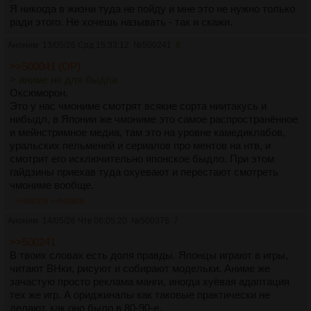
Я никогда в жизни туда не пойду и мне это не нужно только
ради этого. Не хочешь называть - так и скажи.
Аноним
13/05/26 Срд 15:33:12
№
500241
6
>>500041 (OP)
> аниме не для быдла
Оксюморон.
Это у нас чмониме смотрят всякие сорта ниитакусь и
нибыдл, в Японии же чмониме это самое распространённое
и мейнстримное медиа, там это на уровне камедиклабов,
уральских пельменей и сериалов про ментов на нтв, и
смотрит его исключительно японское быдло. При этом
гайдзины приехав туда охуевают и перестают смотреть
чмониме вообще.
>>500376
>>500808
Аноним
14/05/26 Чтв 06:05:20
№
500376
7
>>500241
В твоих словах есть доля правды. Японцы играют в игры,
читают ВНки, рисуют и собирают модельки. Аниме же
зачастую просто реклама манги, иногда хуёвая адаптация
тех же игр. А ориджиналы как таковые практически не
делают, как оно было в 80-90-е.