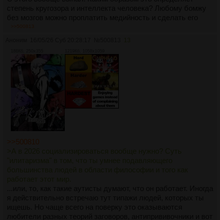
степень кругозора и интеллекта человека? Любому бомжу
без мозгов можно проплатить медийность и сделать его
влиятельной пустышкой.
>>500813
Аноним
16/05/26 Суб 20:28:17
№
500813
13
>просто смотри на ГГ и калибруй, насколько он похож на
186Кб, 250x355
1219Кб, 1058x1059
тебя
На меня ни в одном аниме гг не похожи. Они все жалкие
школьники, аутисты, рабы эмоций и прочая шваль. Я
зачастую либо антаг, либо второстепенный антаг. Хотя,
какая вообще разница? Мне не 12 лет, чтобы произведение
выбирать по характеру персонажей, если только это не
евро-левая пропаганда выродков, тогда я это смотреть не
буду, например Приоритет Суперяйца или как там эта
мерзость называется.
>>500810
>исекаи
>А в 2026 социализироваться вообще нужно? Суть
Так они не поднимают ни одну философскую тему. Кроме Ре
"илитаризма" в том, что ты умнее подавляющего
Зеро, но я его не смотрел, когда весь выйдет в 2032 +-, то
большинства людей в области философии и того как
посмотрю, пока что конкретно его клеймить не хочется.
работает этот мир.
Остальные даже не нуждаются в клейме, и так всё видно по
...или, то, как такие аутисты думают, что он работает. Иногда
первым сериям.
я действительно встречаю тут типажи людей, которых ты
ищешь. Но чаще всего на поверку это оказываются
>обычно в аниме-сообществе нормальные люди косо
любители разных теорий заговоров, антипрививочники и вот