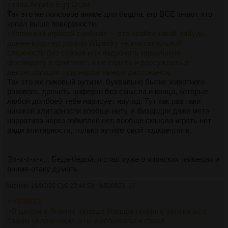
> У них элита — это те, кто копается в пыльных додзинси,
>типа Angel's Egg Осии
сидит на Комикете, играет в визуальные новеллы нулевых
Так это же попсовое аниме для быдла, его ВСЕ знают, кто
на PC-98 и знает наизусть всех сейю второго плана. Если
копал выше поверхности.
ты потребляешь мейнстрим, пусть и "умный" — ты казуал.
>Японский игровой снобизм — это пройти какой-нибудь
>
данжн-кроулер уровня Wizardry на максимальной
> Авангард и артхаус
сложности без сейвов или надрочить идеальную
> Конечно, у них есть свой артхаус. Масааки Юаса, работы
фреймдату в файтинге, а не сидеть и рассуждать о
Ёситаки Амано, старые экспериментальные овашки из 80-х
деконструкции лудонарративного диссонанса.
(типа Angel's Egg Осии). Но это скорее ниша для
Так это же пиковый аутизм, буквально бытие животного
искусствоведов и тру-гиков, а не инструмент для
ракового, дрочить циферки без смысла и конца, которые
самоутверждения в интернете. Того же Осии они уважают,
любой долбоеб тебе нарисует наугад. Тут как раз таки
но его не юзают как фильтр "для умных и тупых".
никакой элитарности вообще нету, в Визардри даже мета-
>
нарратива через геймплей нет, вообще смысла играть нет
Что касается Евы — ты абсолютно прав. В Японии Ева
ради элитарности, только аутизм свой подкреплять.
выстрелила потому, что Анно буквально вывернул
наизнанку душу типичного подростка-эскаписта того
времени. Это был эмоциональный резонанс, травма
Эх-х-х-х-х... Беда-бедой, я стал хуже о японских геймерах и
поколения, а не "ура, мы будем разгадывать
аниме-отаку думать.
каббалистические отсылки 10 лет". Отсылки там были тупо
Аноним
16/05/26 Суб 23:44:58
№
500823
17
для эстетики, и сами японцы это прекрасно понимают.
С играми та же херня. Западные игрожуры обожают
>>500813
выискивать скрытые смыслы в Silent Hill 2 или играх
>В целом в Японии гораздо больше принято увлекаться
Кодзимы, а в Японии Кодзима — это просто чувак, который
самим увлечением, а не выёбываться своей
делает крутые голливудские блокбастеры с приколами.