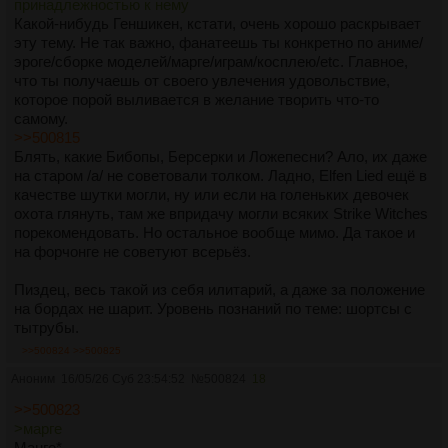
принадлежностью к нему
Японский игровой снобизм — это пройти какой-нибудь
Какой-нибудь Геншикен, кстати, очень хорошо раскрывает
данжн-кроулер уровня Wizardry на максимальной
эту тему. Не так важно, фанатеешь ты конкретно по аниме/
сложности без сейвов или надрочить идеальную
эроге/сборке моделей/марге/играм/косплею/etc. Главное,
фреймдату в файтинге, а не сидеть и рассуждать о
что ты получаешь от своего увлечения удовольствие,
деконструкции лудонарративного диссонанса.
которое порой выливается в желание творить что-то
Короче, западная элитарность — это про "я понял
самому.
философский посыл, я умнее".
>>500815
Японская элитарность — это про "я знаю об этой индустрии
Блять, какие Бибопы, Берсерки и Ложепесни? Ало, их даже
всё до мельчайших деталей и потребляю то, что 99% даже
на старом /a/ не советовали толком. Ладно, Elfen Lied ещё в
не найдут, я больше преисполнился".
качестве шутки могли, ну или если на голеньких девочек
Так что да, на западные замашки с поиском "умного аниме
охота глянуть, там же впридачу могли всяких Strike Witches
не для всех" японские хардкорщики смотрят как на
порекомендовать. Но остальное вообще мимо. Да такое и
шизофрению белых обезьян.
на форчонге не советуют всерьёз.
Пиздец, весь такой из себя илитарий, а даже за положение
на бордах не шарит. Уровень познаний по теме: шортсы с
тытрубы.
>>500824
>>500825
Аноним
16/05/26 Суб 23:54:52
№
500824
18
>>500823
>марге
Манге*