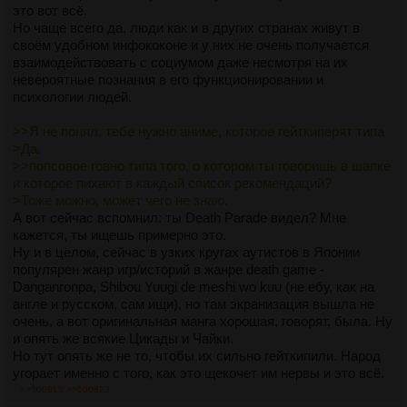
смотрят на данный жанр
это вот всё.
Но какого-то хуя именно его высирают 40 тайтлов в год, а не
Но чаще всего да, люди как и в других странах живут в
условных детективов и психологических аниме. Как же так,
своём удобном инфококоне и у них не очень получается
м? Лицемерят?
взаимодействовать с социумом даже несмотря на их
>>500809
невероятные познания в его функционировании и
Так это я ебу фанатиков Калсерка, манга для терпилоидов,
психологии людей.
у которой смысл "Терпилой будь, да. Ухаживай за каким-то
чмом, которое ни магическую силу в себе не несёт, не
>>Я не понял, тебе нужно аниме, которое гейткиперят типа
является мини-ядерной бомбой, ничего не даёт".
>Да.
>>попсовое говно типа того, о котором ты говоришь в шапке
Что за "луксмаксинг" - понятия не имею
и которое пихают в каждый список рекомендаций?
>Тоже можно, может чего не знаю.
А вот сейчас вспомнил: ты Death Parade видел? Мне
кажется, ты ищешь примерно это.
Ну и в целом, сейчас в узких кругах аутистов в Японии
популярен жанр игр/историй в жанре death game -
Danganronpa, Shibou Yuugi de meshi wo kuu (не ебу, как на
англе и русском, сам ищи), но там экранизация вышла не
очень, а вот оригинальная манга хорошая, говорят, была. Ну
и опять же всякие Цикады и Чайки.
Но тут опять же не то, чтобы их сильно гейткипили. Народ
угорает именно с того, как это щекочет им нервы и это всё.
Но это уже больше по теме рекомендача в /а/. Т.ч. если
>>500815
>>500823