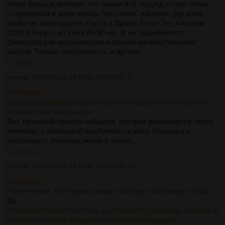
вот его сбил лоли-грузовик и...!!! Заодно ты можешь легко
Меня больше волнует, что аниме всё подряд стало очень
заметить, что обычно в аниме-сообществе нормальные
стерильным и даже якобы "жестокое" насилие, где даже
люди косо смотрят на данный жанр, т.ч. можешь это
кровь не зацензурили, сосёт у Драгон Болл Зет, Хантера
трактовать как "быдло не понимает всей глубины такого
1999 и Хокуто но Кена 80-90-ых. И не поднимаются
илитного жанра" - ну дальше уж сам додумай.
философские ницшеанские и прочие нигилистические
Удачи!
мысли. Только похотливость и аутизм.
>>500809
Аноним
16/05/26 Суб 19:45:54
№
500809
11
>>500808
>И не поднимаются философские ницшеанские и прочие
нигилистические мысли
Вот типичный пример нибыдла, которое развивается через
чмониме, с аватаркой выебанного в жопу берсерка и
тиктоками с луксмаксингом в ленте.
>>500810
Аноним
16/05/26 Суб 19:48:52
№
500810
12
>>500739
>Я не понял, тебе нужно аниме, которое гейткиперят типа
Да.
>попсовое говно типа того, о котором ты говоришь в шапке и
которое пихают в каждый список рекомендаций?