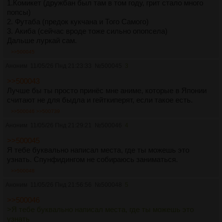
1.Комикет (дружбан был там в том году, грит стало много
попсы)
2. Футаба (предок кукчана и Того Самого)
3. Акиба (сейчас вроде тоже сильно опопсела)
Дальше луркай сам.
>>500045
Аноним
11/05/26 Пнд 21:23:33
№
500045
3
>>500043
Лучше бы ты просто принёс мне аниме, которые в Японии
считают не для быдла и гейткиперят, если такое есть.
>>500046
>>500739
Аноним
11/05/26 Пнд 21:29:21
№
500046
4
>>500045
Я тебе буквально написал места, где ты можешь это
узнать. Спунфидингом не собираюсь заниматься.
>>500048
Аноним
11/05/26 Пнд 21:56:56
№
500048
5
>>500046
>Я тебе буквально написал места, где ты можешь это
узнать