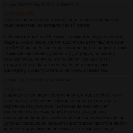
Аноним
06/07/26 Пнд 23:42:41
№
506670
29
>>500041 (OP)
тебе тут анон уже все мозги выебал своими доебками и
заносчивостью, но вставлю свои 5 копеек
в Японии нет как в СНГ темы с аниме для быдла и не для
быдла, но все равно зрители делятся на группы/категории
это ФАКТ. иначе бы не существовало просто напросто таких
терминов как сэйнен, дзёсэй и тд. Утрируя, по фанату
исекаев очень понятно, что он фанат исекаев. он не
стыдится быть фанатом исекаев, но и элитарному
анимефагу с ним тусоваться не о чем, скажем так.
Аноним
16/07/26 Чтв 00:18:41
№
507445
30
>>504105
в принципе вся наша современная культура сейчас и это
включает в себя японию, которая сильно пропиталась
европейской культурой, построена на тысячах лет
философских размышлений и то что для древних
философов было достаточно сложной концепцией сейчас
для нас совершенно незаметно растворено просто в любом
кусочке медиа, именно поэтому, кстати, многие люди