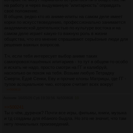
на работу и через выдуманную "илитарность" оправдать
своё положение.
В общем, редко кто из аниме-илиты на самом деле имеет
корки по искусствоведению, профессионально занимается
академической деятельностью по культуре востока и на
самом деле играет какую-то важную роль в жизни
общества, что его мнение спрашивают серьёзные люди для
решения важных вопросов.
Т.ч. если тебя интересует выбор аниме таких
самопровозглашённых илитариев - то тут в общем-то особо
и искать не надо, просто смотри на ГГ и калибруй,
насколько он похож на тебя. Возьми любую Тетрадку
Смерти, Ёдзё Сенки, Еву и прочие клоны Матрицы, где ГГ -
тупое асоциальное чмо, которое считает всех вокруг
говном, а себя одного Дартаньяном - ну и вот тебе
>>500810
пожалуйста, сколько угодно такого "илитарного" аниме
Аноним
16/05/26 Суб 19:39:56
№
500808
10
выходит в год, потому что таких чмоней как ты естественно
во всём мире тоже очень много.
>>500241
Ты о чём, дурачок? Почти все игры, фильмы, книги, музыка
ТЛДР
и тд созданы для ёбаного быдла. Но это не значит, что там
Если текст выше был сложный - то рули сразу в исекаи.
нету гениальных произведений.
Там как раз обычная тема, что ГГ - тупое чмо по жизни, но