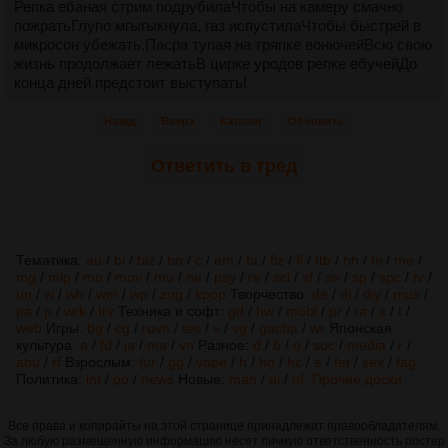
Репка ебаная стрим подрубилаЧтобы на камеру смачно
пожратьГлупо мгыгыкнула, газ испустилаЧтобы быстрей в
микросон убежать.Пасра тупая на тряпке вонючейВсю свою
жизнь продолжает лежатьВ цирке уродов репке ебучейДо
конца дней предстоит выступать!
Назад
Вверх
Каталог
Обновить
Ответить в тред
Тематика:
au
/
bi
/
biz
/
bo
/
c
/
em
/
fa
/
fiz
/
fl
/
ftb
/
hh
/
hi
/
me
/
mg
/
mlp
/
mo
/
mov
/
mu
/
ne
/
psy
/
re
/
sci
/
sf
/
sn
/
sp
/
spc
/
tv
/
un
/
w
/
wh
/
wm
/
wp
/
zog
/
kpop
Творчество:
de
/
di
/
diy
/
mus
/
pa
/
p
/
wrk
/
trv
Техника и софт:
gd
/
hw
/
mobi
/
pr
/
ra
/
s
/
t
/
web
Игры:
bg
/
cg
/
ruvn
/
tes
/
v
/
vg
/
gacha
/
wr
Японская
культура:
a
/
fd
/
ja
/
ma
/
vn
Разное:
d
/
b
/
o
/
soc
/
media
/
r
/
abu
/
rf
Взрослым:
fur
/
gg
/
vape
/
h
/
ho
/
hc
/
e
/
fet
/
sex
/
fag
Политика:
int
/
po
/
news
Новые:
man
/
ai
/
nf
Прочие доски
Все права и копирайты на этой странице принадлежат правообладателям.
За любую размещенную информацию несет личную ответственность постер