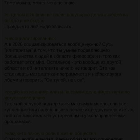
Тоже можно, может чего не знаю.
>в целом в Японии не очень популярно делить людей на
быдло и не быдло
Правда что ли? Надо записать.
>несоциализированных
А в 2026 социализироваться вообще нужно? Суть
"илитаризма" в том, что ты умнее подавляющего
большинства людей в области философии и того как
работает этот мир. Остальное - это вообще из другой
области и об интеллекте ничего не говорит. Это как
сталкивать математика-программиста и нейрохирурга
лбами и говорить, "Он тупой, нет, он".
>редко кто из аниме-илиты на самом деле имеет корки по
искусствоведению
Так этой залупой подтереться максимум можно, они все
купленные или полученные в левацких недоуниверситетах,
либо по максимально устаревшим и узконаправленным
программам.
>какую-то важную роль в жизни общества
С этого вообще выпал. Каким образом это определяет