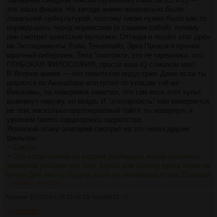
найти. У меня остался последний неприкосновенный запас -
это наша фишка. На западе аниме изначально было
Легенды о Героях Галктики. Всё, дальше ничего нету
локальной субкультурой, поэтому гикам нужно было как-то
вообще. И то, не факт, что понравится.
оправдывать перед нормисами (и самими собой), почему
они смотрят азиатские мультики. Отсюда и пошёл этот дроч
на Эксперименты Лэйн, Технолайз, Эрго Прокси и прочий
мрачный киберпанк. Типа "смотрите, это не гаремники, это
ГЛУБОКАЯ ФИЛОСОФИЯ, просто ваш IQ слишком мал".
В Японии аниме — это гигантская индустрия. Даже если ты
шарился по Акихабаре или гулял по улицам той же
Йокогамы, ты наверняка заметил, что там весь этот культ
вывернут наружу, он везде. И "элитарность" там измеряется
не тем, насколько претенциозный тайтл ты навернул, а
уровнем твоего хардкорного задротства.
Японский отаку-элитарий смотрит на это через другие
фильтры:
> Сакуга
> Это когда челики по кадрам разбирают, какой конкретно
аниматор рисовал вот этот взрыв или физику куска ткани на
ветру. Для них ты быдло, если не отличаешь стиль Ёсинари
от Накамуры, а не потому что не понял концовку
>>500821
>>501603
Технолайза.
Аноним
16/05/26 Суб 22:44:28
№
500821
16
>
> Нишевость, лор и архаика
>>500820