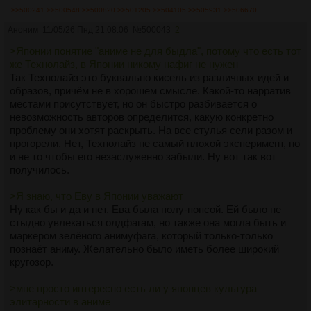
>>500241
>>500548
>>500820
>>501205
>>504105
>>505931
>>506670
Аноним
11/05/26 Пнд 21:08:06
№
500043
2
>Японии понятие "аниме не для быдла", потому что есть тот
же Технолайз, в Японии никому нафиг не нужен
Так Технолайз это буквально кисель из различных идей и
образов, причём не в хорошем смысле. Какой-то нарратив
местами присутствует, но он быстро разбивается о
невозможность авторов определится, какую конкретно
проблему они хотят раскрыть. На все стулья сели разом и
прогорели. Нет, Технолайз не самый плохой эксперимент, но
и не то чтобы его незаслуженно забыли. Ну вот так вот
получилось.
>Я знаю, что Еву в Японии уважают
Ну как бы и да и нет. Ева была полу-попсой. Ей было не
стыдно увлекаться олдфагам, но также она могла быть и
маркером зелёного анимуфага, который только-только
познаёт аниму. Желательно было иметь более широкий
кругозор.
>мне просто интересно есть ли у японцев культура
элитарности в аниме