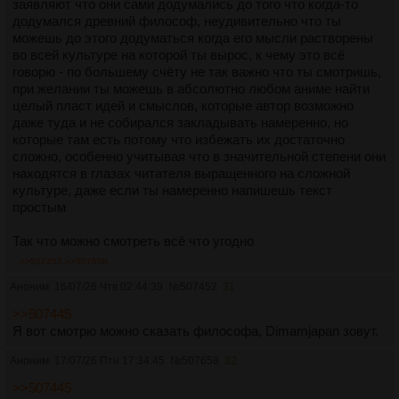
заявляют что они сами додумались до того что когда-то
додумался древний философ, неудивительно что ты
можешь до этого додуматься когда его мысли растворены
во всей культуре на которой ты вырос, к чему это всё
говорю - по большему счёту не так важно что ты смотришь,
при желании ты можешь в абсолютно любом аниме найти
целый пласт идей и смыслов, которые автор возможно
даже туда и не собирался закладывать намеренно, но
которые там есть потому что избежать их достаточно
сложно, особенно учитывая что в значительной степени они
находятся в глазах читателя выращенного на сложной
культуре, даже если ты намеренно напишешь текст
простым
Так что можно смотреть всё что угодно
>>507452
>>507658
Аноним
16/07/26 Чтв 02:44:39
№
507452
31
>>507445
Я вот смотрю можно сказать философа, Dimamjapan зовут.
Аноним
17/07/26 Птн 17:34:45
№
507658
32
>>507445