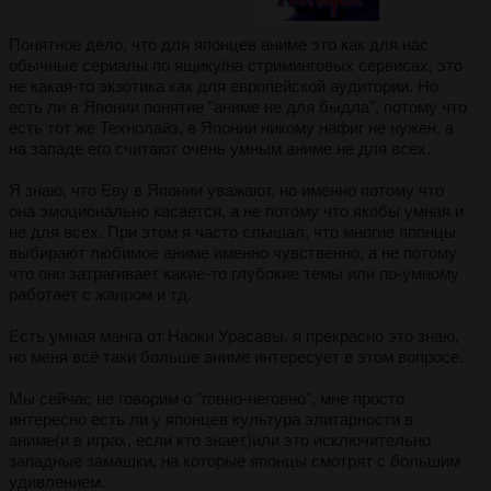
Понятное дело, что для японцев аниме это как для нас
обычные сериалы по ящику/на стриминговых сервисах, это
не какая-то экзотика как для европейской аудитории. Но
есть ли в Японии понятие "аниме не для быдла", потому что
есть тот же Технолайз, в Японии никому нафиг не нужен, а
на западе его считают очень умным аниме не для всех.
Я знаю, что Еву в Японии уважают, но именно потому что
она эмоционально касается, а не потому что якобы умная и
не для всех. При этом я часто слышал, что многие японцы
выбирают любимое аниме именно чувственно, а не потому
что оно затрагивает какие-то глубокие темы или по-умному
работает с жанром и тд.
Есть умная манга от Наоки Урасавы, я прекрасно это знаю,
но меня всё таки больше аниме интересует в этом вопросе.
Мы сейчас не говорим о "говно-неговно", мне просто
интересно есть ли у японцев культура элитарности в
аниме(и в играх, если кто знает)или это исключительно
западные замашки, на которые японцы смотрят с большим
удивлением.