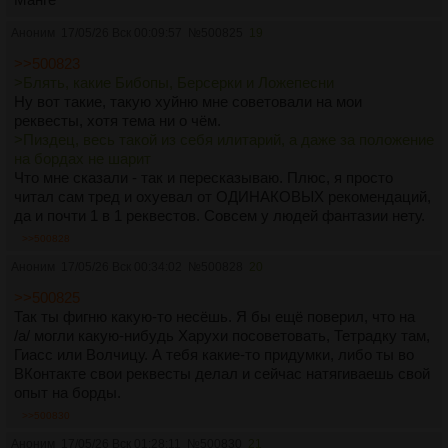
Аноним
17/05/26 Вск 00:09:57
№
500825
19
>>500823
>Блять, какие Бибопы, Берсерки и Ложепесни
Ну вот такие, такую хуйню мне советовали на мои
реквесты, хотя тема ни о чём.
>Пиздец, весь такой из себя илитарий, а даже за положение
на бордах не шарит
Что мне сказали - так и пересказываю. Плюс, я просто
читал сам тред и охуевал от ОДИНАКОВЫХ рекомендаций,
да и почти 1 в 1 реквестов. Совсем у людей фантазии нету.
>>500828
Аноним
17/05/26 Вск 00:34:02
№
500828
20
>>500825
Так ты фигню какую-то несёшь. Я бы ещё поверил, что на
/a/ могли какую-нибудь Харухи посоветовать, Тетрадку там,
Гиасс или Волчицу. А тебя какие-то придумки, либо ты во
ВКонтакте свои реквесты делал и сейчас натягиваешь свой
опыт на борды.
>>500830
Аноним
17/05/26 Вск 01:28:11
№
500830
21