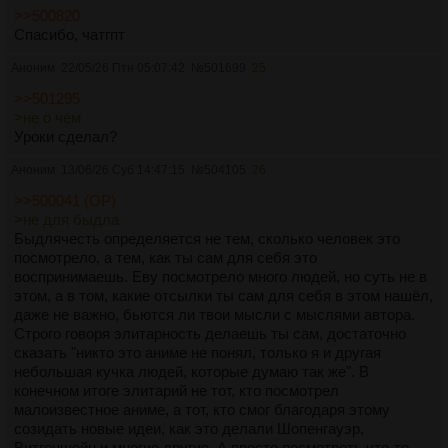
>>500820
Спасибо, чатгпт
Аноним
22/05/26 Птн 05:07:42
№
501699
25
>>501295
>не о чём
Уроки сделал?
Аноним
13/06/26 Суб 14:47:15
№
504105
26
>>500041 (OP)
>не для быдла
Быдлячесть определяется не тем, сколько человек это
посмотрело, а тем, как ты сам для себя это
воспринимаешь. Еву посмотрело много людей, но суть не в
этом, а в том, какие отсылки ты сам для себя в этом нашёл,
даже не важно, бьются ли твои мысли с мыслями автора.
Строго говоря элитарность делаешь ты сам, достаточно
сказать "никто это аниме не понял, только я и другая
небольшая кучка людей, которые думаю так же". В
конечном итоге элитарий не тот, кто посмотрел
малоизвестное аниме, а тот, кто смог благодаря этому
созидать новые идеи, как это делали Шопенгауэр,
Витгеншейн и многие другие. А просто посмотреть что-то