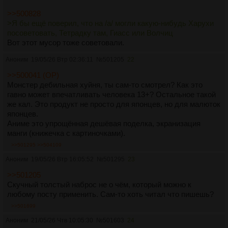
>>500828
>Я бы ещё поверил, что на /a/ могли какую-нибудь Харухи
посоветовать, Тетрадку там, Гиасс или Волчиц
Вот этот мусор тоже советовали.
Аноним
19/05/26 Втр 02:36:11
№
501205
22
>>500041 (OP)
Монстер дебильная хуйня, ты сам-то смотрел? Как это
гавно может впечатливать человека 13+? Остальное такой
же кал. Это продукт не просто для японцев, но для малюток
японцев.
Аниме это упрощённая дешёвая поделка, экранизация
манги (книжечка с картиночками).
>>501295
>>504109
Аноним
19/05/26 Втр 16:05:52
№
501295
23
>>501205
Скучный толстый наброс не о чём, который можно к
любому посту применить. Сам-то хоть читал что пишешь?
>>501699
Аноним
21/05/26 Чтв 10:05:30
№
501603
24