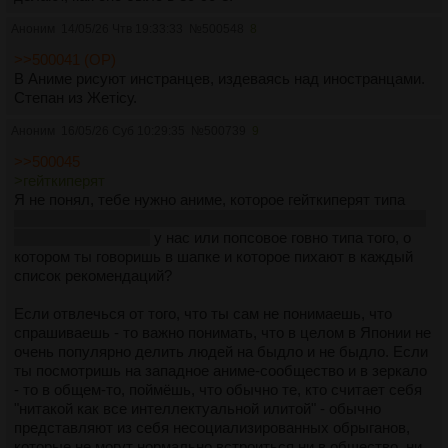
Аноним
14/05/26 Чтв 19:33:33
№
500548
8
>>500041 (OP)
В Аниме рисуют инстранцев, издеваясь над иностранцами.
Степан из Жетісу.
Аноним
16/05/26 Суб 10:29:35
№
500739
9
>>500045
>гейткиперят
Я не понял, тебе нужно аниме, которое гейткиперят типа
(хуй тебе быдло, а не титулы, конечно же. Иначе бы это не
было гейткипингом)
у нас или попсовое говно типа того, о
котором ты говоришь в шапке и которое пихают в каждый
список рекомендаций?
Если отвлечься от того, что ты сам не понимаешь, что
спрашиваешь - то важно понимать, что в целом в Японии не
очень популярно делить людей на быдло и не быдло. Если
ты посмотришь на западное аниме-сообщество и в зеркало
- то в общем-то, поймёшь, что обычно те, кто считает себя
"нитакой как все интеллектуальной илитой" - обычно
представляют из себя несоциализированных обрыганов,
которые не могут нормально встроиться ни в общество, ни