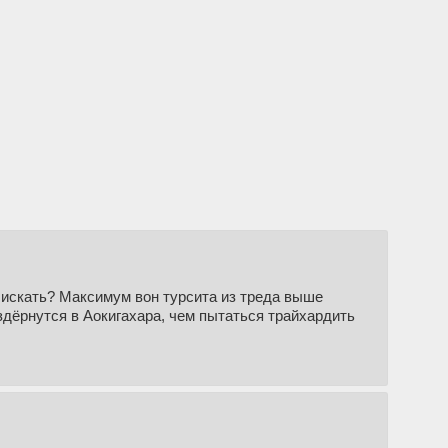
я искать? Максимум вон турсита из треда выше
здёрнутся в Аокигахара, чем пытаться трайхардить