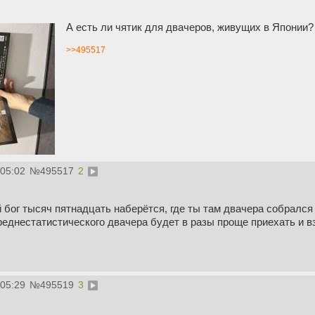
А есть ли чятик для двачеров, живущих в Японии?
>>495517
:05:02
№
495517
2
 бог тысяч пятнадцать наберётся, где ты там двачера собралс
еднестатистического двачера будет в разы проще приехать и в
:05:29
№
495519
3