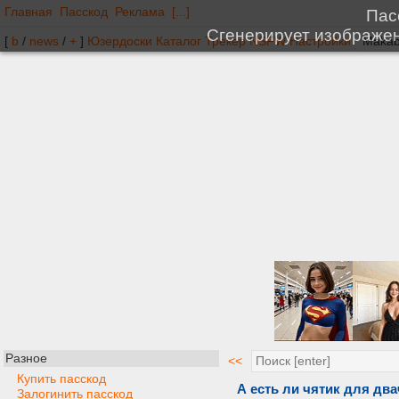
Главная
Пасскод
Реклама
[...]
[
b
/
news
/
+
]
Юзердоски
Каталог
Трекер
NSFW
Настройки
Разное
<<
Купить пасскод
А есть ли чятик для дв
Залогинить пасскод