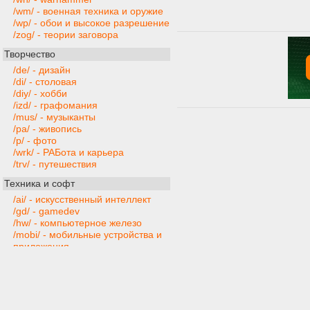
/wm/ - военная техника и оружие
/wp/ - обои и высокое разрешение
/zog/ - теории заговора
Творчество
/de/ - дизайн
/di/ - столовая
/diy/ - хобби
/izd/ - графомания
/mus/ - музыканты
/pa/ - живопись
/p/ - фото
/wrk/ - РАБота и карьера
/trv/ - путешествия
Техника и софт
/ai/ - искусственный интеллект
/gd/ - gamedev
/hw/ - компьютерное железо
/mobi/ - мобильные устройства и
приложения
/pr/ - программирование
/ra/ - радиотехника
/s/ - программы
/t/ - техника
/web/ - веб-мастера