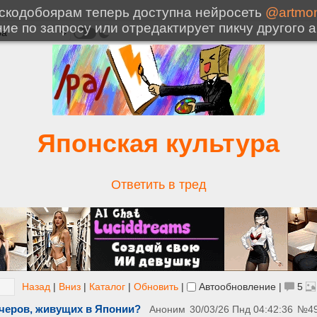
Японская культура
Ответить в тред
Назад
|
Вниз
|
Каталог
|
Обновить
|
Автообновление
|
5
ачеров, живущих в Японии?
Аноним
30/03/26 Пнд 04:42:36
№
4