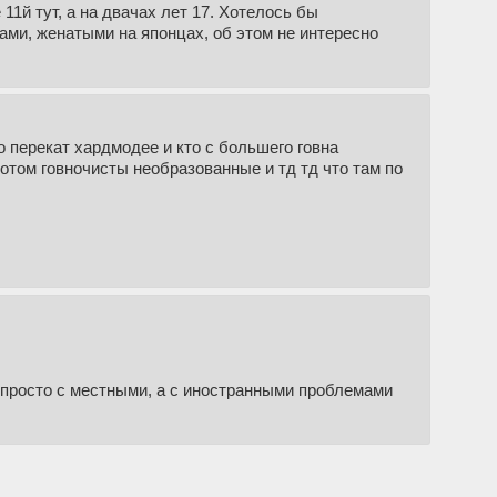
11й тут, а на двачах лет 17. Хотелось бы
ами, женатыми на японцах, об этом не интересно
о перекат хардмодее и кто с большего говна
отом говночисты необразованные и тд тд что там по
я просто с местными, а с иностранными проблемами