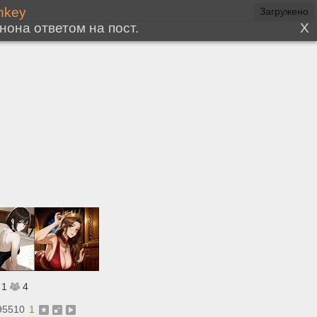
Загружено
1
4
95510
1