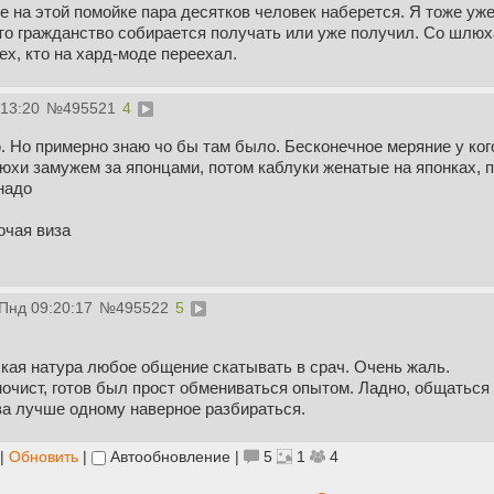
е на этой помойке пара десятков человек наберется. Я тоже уже 
то гражданство собирается получать или уже получил. Со шлюх
ех, кто на хард-моде переехал.
:13:20
№
495521
4
ю. Но примерно знаю чо бы там было. Бесконечное меряние у ког
хи замужем за японцами, потом каблуки женатые на японках, п
надо
очая виза
 Пнд 09:20:17
№
495522
5
ская натура любое общение скатывать в срач. Очень жаль.
ночист, готов был прост обмениваться опытом. Ладно, общатьс
ва лучше одному наверное разбираться.
|
Обновить
|
Автообновление
|
5
1
4