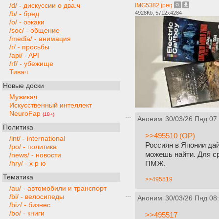
/d/ - дискуссии о два.ч
IMG5382.jpeg
4928Кб, 5712x4284
/b/ - бред
/o/ - оэкаки
/soc/ - общение
/media/ - анимация
/r/ - просьбы
/api/ - API
/rf/ - убежище
Тивач
Новые доски
Мужикач
Искусственный интеллект
NeuroFap
(18+)
Аноним
30/03/26 Пнд 07
Политика
>>495510 (OP)
/int/ - international
Россиян в Японии дай
/po/ - политика
можешь найти. Для ср
/news/ - новости
ПМЖ.
/hry/ - х р ю
Тематика
>>495519
/au/ - автомобили и транспорт
/bi/ - велосипеды
Аноним
30/03/26 Пнд 08
/biz/ - бизнес
/bo/ - книги
>>495517