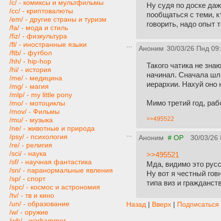
/c/ - комиксы и мультфильмы
Ну судя по доске даж
/cc/ - криптовалюты
пообщаться с теми, к
/em/ - другие страны и туризм
говорить, надо опыт т
/fa/ - мода и стиль
/fiz/ - физкультура
/fl/ - иностранные языки
Аноним
30/03/26 Пнд 09
/ftb/ - футбол
/hh/ - hip-hop
Такого чатика не зна
/hi/ - история
начинал. Сначала шлю
/me/ - медицина
иерархии. Нахуй оно 
/mg/ - магия
/mlp/ - my little pony
Мимо третий год, раб
/mo/ - мотоциклы
/mov/ - Фильмы
>>495522
/mu/ - музыка
/ne/ - животные и природа
/psy/ - психология
Аноним
# OP
30/03/26
/re/ - религия
/sci/ - наука
>>495521
/sf/ - научная фантастика
Мда, видимо это рус
/sn/ - паранормальные явления
Ну вот я честный гов
/sp/ - спорт
типа виз и гражданст
/spc/ - космос и астрономия
/tv/ - тв и кино
/un/ - образование
Назад
|
Вверх
|
Подписаться
/w/ - оружие
/wh/ - warhammer