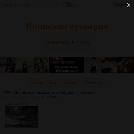
Главная
Настройки
Загружено
Японская культура
Ответить в тред
Назад
Вниз
Каталог
Обновить
POV: Мы летим наказывать пиндосню
Аноним
23/03/26 Пнд 23:02:56
№
494809
1
531Кб, 2189x1498