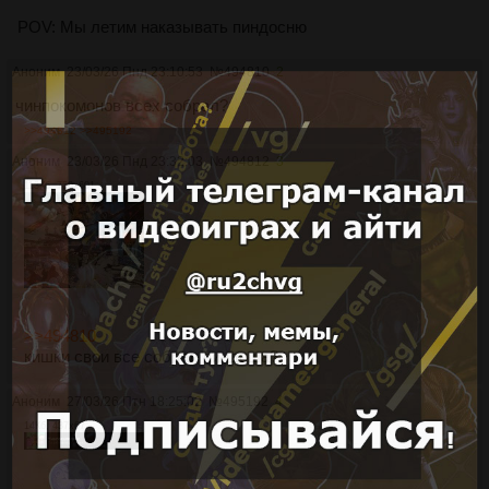
POV: Мы летим наказывать пиндосню
Аноним
23/03/26 Пнд 23:10:53
№
494810
2
чинпокомонов всех собрал?
>>494812
>>495192
Аноним
23/03/26 Пнд 23:32:03
№
494812
3
113Кб, 750x601
>>494810
кишки свои все собрал пиндоша?
Аноним
27/03/26 Птн 18:25:02
№
495192
4
14Кб, 437x67