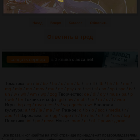
>>494810
Да!
Назад
Вверх
Каталог
Обновить
Ответить в тред
Тематика:
au
/
bi
/
biz
/
bo
/
c
/
em
/
fa
/
fiz
/
fl
/
ftb
/
hh
/
hi
/
me
/
mg
/
mlp
/
mo
/
mov
/
mu
/
ne
/
psy
/
re
/
sci
/
sf
/
sn
/
sp
/
spc
/
tv
/
un
/
w
/
wh
/
wm
/
wp
/
zog
Творчество:
de
/
di
/
diy
/
mus
/
pa
/
p
/
wrk
/
trv
Техника и софт:
gd
/
hw
/
mobi
/
pr
/
ra
/
s
/
t
/
web
Игры:
bg
/
cg
/
ruvn
/
tes
/
v
/
vg
/
gacha
/
wr
Японская
культура:
a
/
fd
/
ja
/
ma
/
vn
Разное:
d
/
b
/
o
/
soc
/
media
/
r
/
abu
/
rf
Взрослым:
fur
/
gg
/
vape
/
h
/
ho
/
hc
/
e
/
fet
/
sex
/
fag
Политика:
int
/
po
/
news
Новые:
man
/
ai
/
nf
Прочие доски
Все права и копирайты на этой странице принадлежат правообладателям.