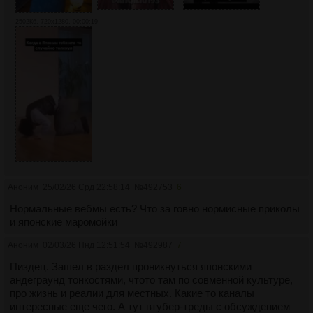
2502Кб, 720x1280, 00:00:19
Аноним
25/02/26 Срд 22:58:14
№
492753
6
Нормальные вебмы есть? Что за говно нормисные приколы
и японские маромойки
Аноним
02/03/26 Пнд 12:51:54
№
492987
7
Пиздец. Зашел в раздел проникнуться японскими
андеграунд тонкостями, чтото там по совменной культуре,
про жизнь и реалии для местных. Какие то каналы
интересные еще чего. А тут втубер-треды с обсуждением