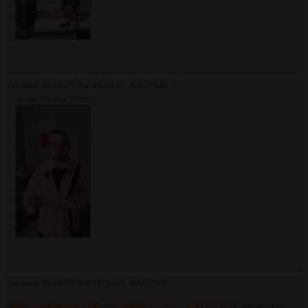
Аноним
02/08/26 Вск 15:48:55
№
509508
37
8844Кб, 576x1024, 00:03:13
Аноним
02/08/26 Вск 16:34:05
№
509521
38
https://www.youtube.com/watch?v=V__uda79GPA
[РАСКРЫТЬ]