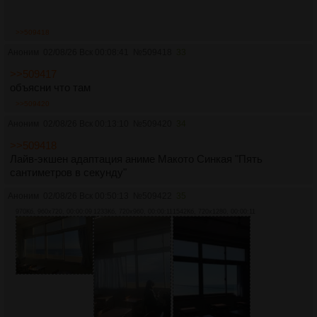
>>509418
Аноним
02/08/26 Вск 00:08:41
№
509418
33
>>509417
объясни что там
>>509420
Аноним
02/08/26 Вск 00:13:10
№
509420
34
>>509418
Лайв-экшен адаптация аниме Макото Синкая "Пять
сантиметров в секунду"
Аноним
02/08/26 Вск 00:50:13
№
509422
35
970Кб, 960x720, 00:00:09
1233Кб, 720x960, 00:00:11
1542Кб, 720x1280, 00:00:11