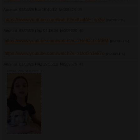
Аноним
02/08/26 Вск 16:40:12
№
509524
39
https://www.youtube.com/watch?v=lUnlAE_qp2w
[РАСКРЫТЬ]
Аноним
03/08/26 Пнд 04:18:24
№
509600
40
https://www.youtube.com/watch?v=2HeICchcM6M
[РАСКРЫТЬ]
https://www.youtube.com/watch?v=zUot3h1e87o
[РАСКРЫТЬ]
Аноним
03/08/26 Пнд 19:55:18
№
509675
41
6265Кб, 720x1280, 00:01:23