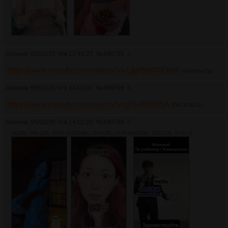
Аноним
05/02/26 Чтв 13:48:27
№
490795
3
https://www.youtube.com/watch?v=13ghSb0WObM
[РАСКРЫТЬ]
Аноним
05/02/26 Чтв 14:02:01
№
490798
4
https://www.youtube.com/watch?v=gVu4G9t0i5A
[РАСКРЫТЬ]
Аноним
05/02/26 Чтв 14:02:25
№
490799
5
3112Кб, 704x1280, 00:00:14
12516Кб, 720x1280, 00:00:54
6531Кб, 720x1280, 00:01:11