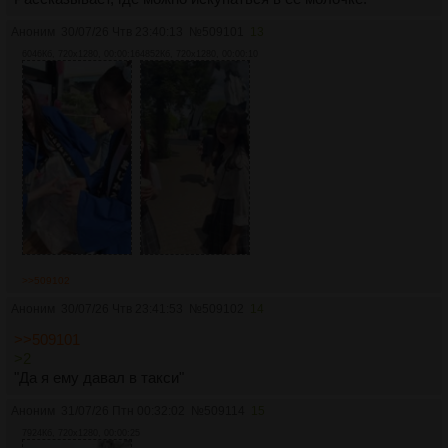
Аноним
30/07/26 Чтв 23:40:13
№
509101
13
6046Кб, 720x1280, 00:00:16
4852Кб, 720x1280, 00:00:10
>>509102
Аноним
30/07/26 Чтв 23:41:53
№
509102
14
>>509101
>2
"Да я ему давал в такси"
Аноним
31/07/26 Птн 00:32:02
№
509114
15
7924Кб, 720x1280, 00:00:25