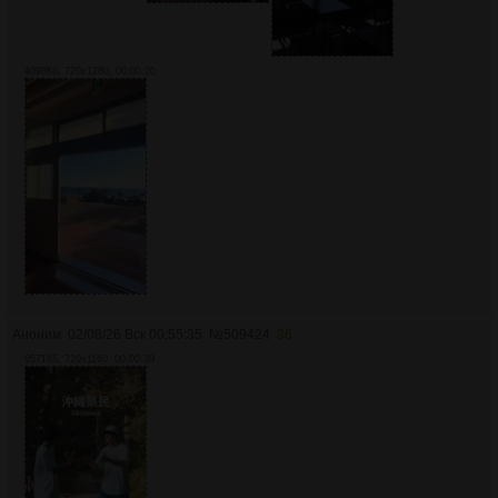
4098Кб, 720x1280, 00:00:20
Аноним
02/08/26 Вск 00:55:35
№
509424
36
9571Кб, 720x1160, 00:00:39