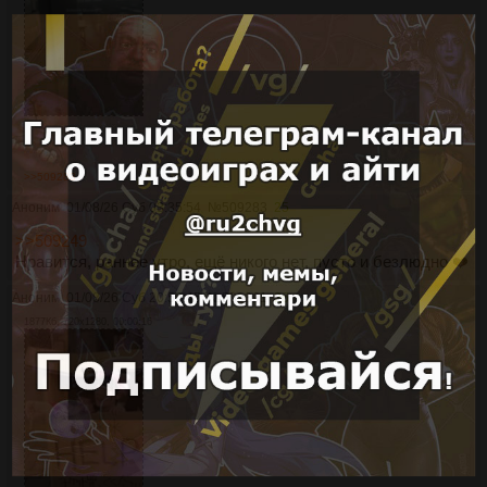
>>509283
Аноним
01/08/26 Суб 03:35:54
№
509283
25
>>509249
Нравится, раннее утро, ещё никого нет, пусто и безлюдно ❤️
Аноним
01/08/26 Суб 20:50:45
№
509391
26
1877Кб, 720x1280, 00:00:16