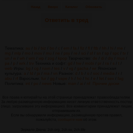
Назад
Вверх
Каталог
Обновить
Ответить в тред
Тематика:
au
/
bi
/
biz
/
bo
/
c
/
em
/
fa
/
fiz
/
fl
/
ftb
/
hh
/
hi
/
me
/
mg
/
mlp
/
mo
/
mov
/
mu
/
ne
/
psy
/
re
/
sci
/
sf
/
sn
/
sp
/
spc
/
tv
/
un
/
w
/
wh
/
wm
/
wp
/
zog
/
kpop
Творчество:
de
/
di
/
diy
/
mus
/
pa
/
p
/
wrk
/
trv
Техника и софт:
gd
/
hw
/
mobi
/
pr
/
ra
/
s
/
t
/
web
Игры:
bg
/
cg
/
ruvn
/
tes
/
v
/
vg
/
gacha
/
wr
Японская
культура:
a
/
fd
/
ja
/
ma
/
vn
Разное:
d
/
b
/
o
/
soc
/
media
/
r
/
abu
/
rf
Взрослым:
fur
/
gg
/
vape
/
h
/
ho
/
hc
/
e
/
fet
/
sex
/
fag
Политика:
int
/
po
/
news
Новые:
man
/
ai
/
nf
Прочие доски
Все права и копирайты на этой странице принадлежат правообладателям.
За любую размещенную информацию несет личную ответственность постер
(лицо, загрузившее эту информацию). Все комментарии принадлежат лицам,
отправившим их.
Если вы обнаружили информацию, размещённую против правил,
пожалуйста,
сообщите нам
об этом.
Зеркала Двача: 2ch.org, 2ch.su, 2ch.life