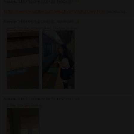
Аноним
31/07/26 Птн 13:04:25
№
509187
22
https://www.youtube.com/watch?v=VrBKZGwyTCw
[РАСКРЫТЬ]
Аноним
31/07/26 Птн 19:07:11
№
509243
23
1806Кб, 720x1280, 00:00:07
1814Кб, 720x1280, 00:00:08
Аноним
31/07/26 Птн 20:06:58
№
509249
24
4157Кб, 720x1280, 00:00:30