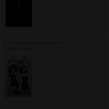
Аноним
04/08/26 Втр 18:39:24
№
509739
44
1247Кб, 480x852, 00:00:19