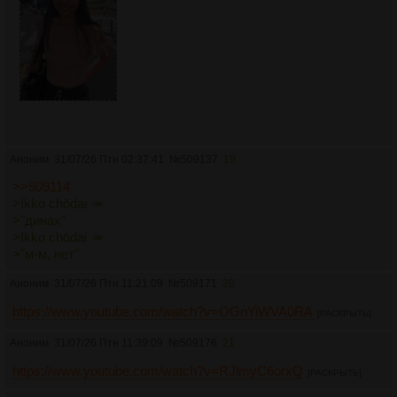
Аноним
31/07/26 Птн 02:37:41
№
509137
19
>>509114
>Ikko chōdai 🫴
>"динах"
>Ikko chōdai 🫴
>"м-м, нет"
Аноним
31/07/26 Птн 11:21:09
№
509171
20
https://www.youtube.com/watch?v=OGnYiWVA0RA
[РАСКРЫТЬ]
Аноним
31/07/26 Птн 11:39:09
№
509176
21
https://www.youtube.com/watch?v=RJlmyC6orxQ
[РАСКРЫТЬ]