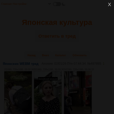
Главная
Настройки
Японская культура
Ответить в тред
Назад
Вниз
Каталог
Обновить
Японских WEBM тред
Аноним
02/01/26 Птн 07:44:34
№
487895
1
2110Кб, 720x1280, 00:00:06
5018Кб, 720x1280, 00:00:30
2472Кб, 720x1280, 00:00:15