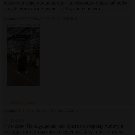
какая аватарка лучше делает калобарации и дохлый вебм
тред 6 видосами. Я хуею с тебя, анон японист.
Аноним
08/03/26 Вск 06:06:28
№
493319
8
14065Кб, 720x1280, 00:00:51
>>493760
>>503290
Аноним
13/03/26 Птн 12:05:13
№
493760
9
>>493319
Ну и срач. По ощущению, как будто по старому Арбату в
мск иду, толтко там чисто и красивее. А тут просто толпа