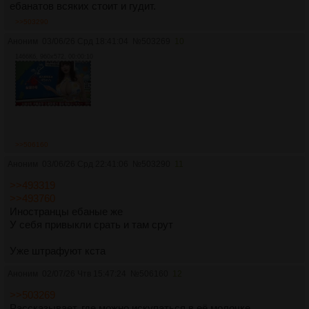
ебанатов всяких стоит и гудит.
>>503290
Аноним
03/06/26 Срд 18:41:04
№
503269
10
1466Кб, 960x572, 00:00:10
>>506160
Аноним
03/06/26 Срд 22:41:06
№
503290
11
>>493319
>>493760
Иностранцы ебаные же
У себя привыкли срать и там срут
Уже штрафуют кста
Аноним
02/07/26 Чтв 15:47:24
№
506160
12
>>503269
Рассказывает, где можно искупаться в её молочке.