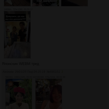
1693Кб, 720x1280, 00:00:17
Японских WEBM тред
Аноним
26/01/26 Пнд 04:25:19
№
490151
2
5902Кб, 1080x1920, 00:00:14
21822Кб, 576x1024, 00:01:36