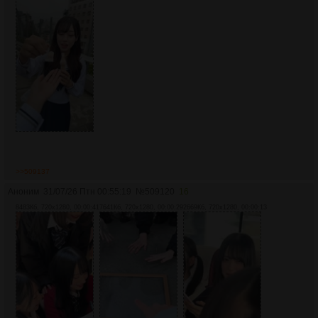
>>509137
Аноним
31/07/26 Птн 00:55:19
№
509120
16
8483Кб, 720x1280, 00:00:41
7641Кб, 720x1280, 00:00:29
2669Кб, 720x1280, 00:00:13