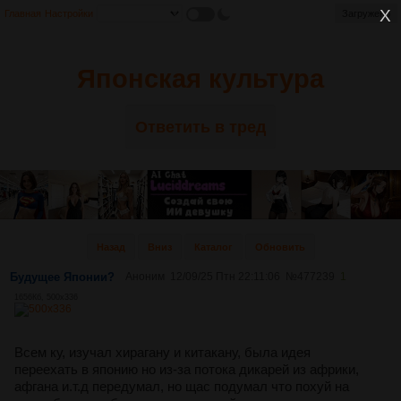
Главная
Настройки
Загружено
Японская культура
Ответить в тред
Назад
Вниз
Каталог
Обновить
Будущее Японии?
Аноним
12/09/25 Птн 22:11:06
№
477239
1
1656Кб, 500x336
Всем ку, изучал хирагану и китакану, была идея
переехать в японию но из-за потока дикарей из африки,
афгана и.т.д передумал, но щас подумал что похуй на