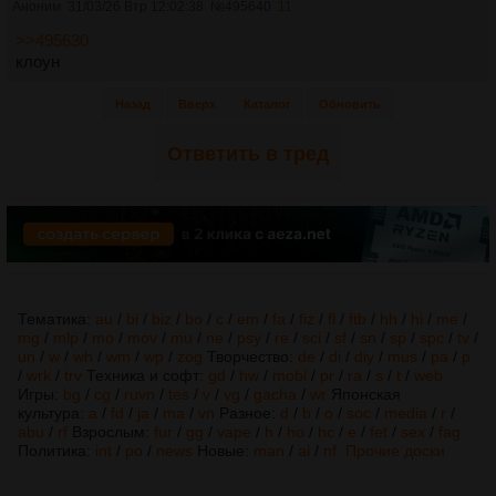
Аноним
31/03/26 Втр 12:02:38
№
495640
11
>>495630
клоун
Назад
Вверх
Каталог
Обновить
Ответить в тред
Тематика:
au
/
bi
/
biz
/
bo
/
c
/
em
/
fa
/
fiz
/
fl
/
ftb
/
hh
/
hi
/
me
/
mg
/
mlp
/
mo
/
mov
/
mu
/
ne
/
psy
/
re
/
sci
/
sf
/
sn
/
sp
/
spc
/
tv
/
un
/
w
/
wh
/
wm
/
wp
/
zog
Творчество:
de
/
di
/
diy
/
mus
/
pa
/
p
/
wrk
/
trv
Техника и софт:
gd
/
hw
/
mobi
/
pr
/
ra
/
s
/
t
/
web
Игры:
bg
/
cg
/
ruvn
/
tes
/
v
/
vg
/
gacha
/
wr
Японская
культура:
a
/
fd
/
ja
/
ma
/
vn
Разное:
d
/
b
/
o
/
soc
/
media
/
r
/
abu
/
rf
Взрослым:
fur
/
gg
/
vape
/
h
/
ho
/
hc
/
e
/
fet
/
sex
/
fag
Политика:
int
/
po
/
news
Новые:
man
/
ai
/
nf
Прочие доски