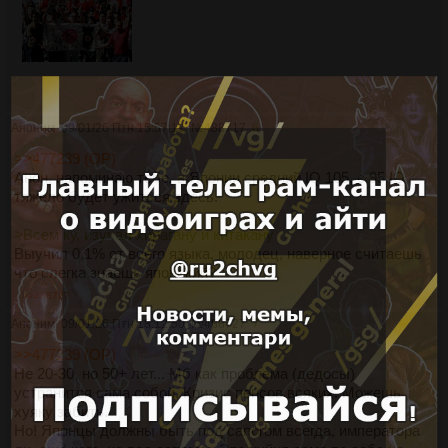
Аноним
09/01/26 Птн 15:57:17
№
488717
6
>>477239 (OP)
Анон, напоминаю тебе, в Японии средний IQ 105, с 95 IQ
тяжело будет ужиться здесь.
>Всем ку, изучал хирагану и китакану
Выучил 0,1% от всего языка, молодец, наверное считаешь
что слегка знаешь японский?
>>488727
Аноним
09/01/26 Птн 18:12:50
№
488727
7
>>477239 (OP)
Не 20-30, но 50+ лет... Мб как проблема (дедосы)
устранится сама собой. Кризис пенсов всяких. Можешь
хуяку забить.
Но! Японцы должны быть под сапогом всегда, императора