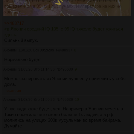
ли, ещё кого, но под сапогом. Эта хуйня сама по себе не
пошевелится в 95 из 100 случаях. Императора на них не
хватает!
>>488717
>в Японии средний IQ 105, с 95 IQ тяжело будет ужиться
здесь.
Сильный выпук.
Аноним
11/01/26 Вск 00:26:09
№
488937
8
Нормально будет
Аноним
31/03/26 Втр 11:14:36
№
495630
9
Можно скопировать из Японии лучшее у применить у себя
дома.
>>495640
Аноним
31/03/26 Втр 11:50:26
№
495636
10
У нас куда хуже будет, чел. Например в Японии мечеть в
Токио посетило чето около больше 1к людей, а в рф
молились на улицах 300к мусульман во время байрама.
Думайте