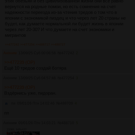
этих обезьян и без цивилизованной жизни они все равно
вернутся на родные помои, но есть сомнения на счет
надежности переезда из-за чтения тредов о том что в
японии с экономикой пиздец и что через лет 20 страны не
будет, как думаете нормальной ли будет жизнь в японии
через лет 20-30? И что думаете на счет экономики и
мигрантов
>>477242
>>477254
>>488717
>>488727
Аноним
13/09/25 Суб 00:06:58
№
477242
2
>>477239 (OP)
Ещё 10 тредов создай ботяра
Аноним
13/09/25 Суб 04:57:48
№
477254
3
>>477239 (OP)
Вздёрнись уже, пидоран.
п
пи
09/01/26 Птн 14:02:46
№
488709
4
пп
Аноним
09/01/26 Птн 14:03:21
№
488710
5
100Кб, 648x432