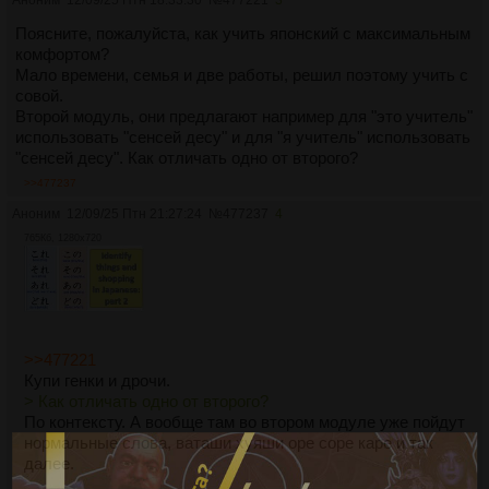
Аноним
12/09/25 Птн 18:33:30
№
477221
3
Поясните, пожалуйста, как учить японский с максимальным
комфортом?
Мало времени, семья и две работы, решил поэтому учить с
совой.
Второй модуль, они предлагают например для "это учитель"
использовать "сенсей десу" и для "я учитель" использовать
"сенсей десу". Как отличать одно от второго?
>>477237
Аноним
12/09/25 Птн 21:27:24
№
477237
4
765Кб, 1280x720
>>477221
Купи генки и дрочи.
> Как отличать одно от второго?
По контексту. А вообще там во втором модуле уже пойдут
нормальные слова, ваташи хуяши оре соре каре и так
далее.