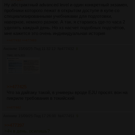
Ну абстрактный advanced level и один конкретный экзамен,
пробники которого лежат в открытом доступе в купе со
специализированными учебниками для подготовки,
наверное, немного разное. А так, я стараюсь где-то часа 2
уделять каждый день. Но хз насчет подобных подсчётов,
мне кажется это очень индивидуальная история
>>477432
>>477463
Аноним
15/09/25 Пнд 11:32:12
№
477432
8
76Кб, 617x303
>>477425
Что за дайгаку такой, в универы вроде EJU просят. вон на
пикриле требования в токийский
>>477462
Аноним
15/09/25 Пнд 17:26:00
№
477451
9
>>477397
>4ч в день. осилишь?