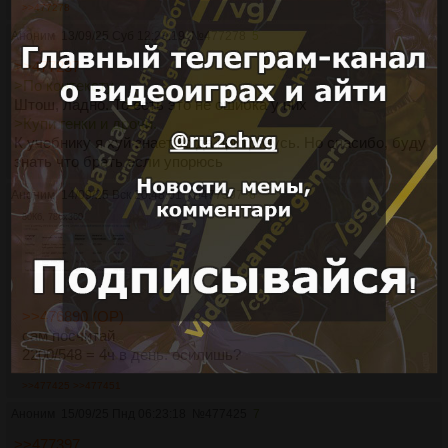
>>477278
Аноним
13/09/25 Суб 12:23:19
№
477278
5
>>477237
>По контексту
Штош, ладно. То есть это не ошибка у них
>Купи генки и дрочи.
К учебнику я хуй знает когда притронусь. Но спасибо, буду
знать что брать если упорюсь
Аноним
14/09/25 Вск 20:48:01
№
477397
6
80Кб, 786x360
>>476890 (OP)
сам посчитай
2200/548 = 4ч в день. осилишь?
>>477425
>>477451
Аноним
15/09/25 Пнд 06:23:18
№
477425
7
>>477397