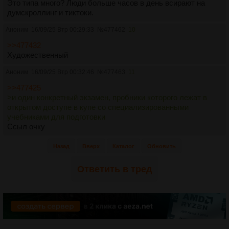
Это типа много? Люди больше часов в день всирают на
думскроллинг и тиктоки.
Аноним
16/09/25 Втр 00:29:33
№
477462
10
>>477432
Художественный
Аноним
16/09/25 Втр 00:32:46
№
477463
11
>>477425
>и один конкретный экзамен, пробники которого лежат в
открытом доступе в купе со специализированными
учебниками для подготовки
Ссыл очку
Назад
Вверх
Каталог
Обновить
Ответить в тред