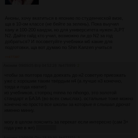
Аноны, хочу вкатиться в японию по студенческой визе,
ща в 10-ом классе (не бейте за зелень). Пока выучил
кану и 100-200 кандзи, но для университета нужен JLPT
N2. Дайте гайд кто учил, возможно ли до N2 за год
добраться? И посоветуйте учебники мб какие для
подготовки, ща вот думаю по Shin Kanzen учиться
>>477397
Аноним
09/09/25 Втр 04:52:28
№
476999
2
чтобы за полтора года доехать до н2 советую приезжать
уже с хорошим таким твёрдым н4 (а лучше н3 конечно,
тогда и года хватит)
из учебников, стопроц minna no nihongo, это золотой
стандарт и БАЗА (во всех смыслах). остальные тоже можно
конечно но просто все школы за которые я слышал дрочат
именно минну.
могу в целом пояснить за перекат если интересно (сам 3+
года уже в жп)
тг redcord