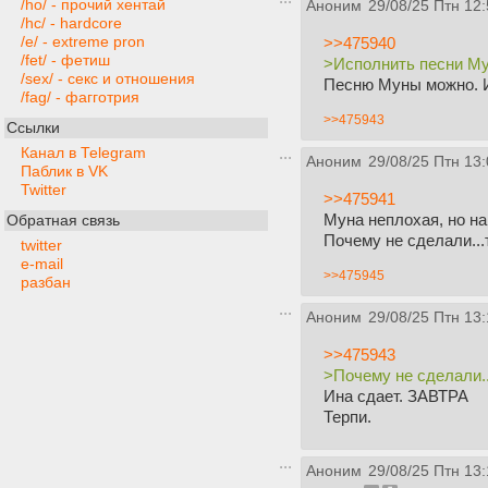
/ho/ - прочий хентай
Аноним
29/08/25 Птн 12:
/hc/ - hardcore
/e/ - extreme pron
>>475940
/fet/ - фетиш
>Исполнить песни М
/sex/ - секс и отношения
Песню Муны можно. И
/fag/ - фагготрия
>>475943
Ссылки
Канал в Telegram
Аноним
29/08/25 Птн 13:
Паблик в VK
Twitter
>>475941
Муна неплохая, но на
Обратная связь
Почему не сделали...
twitter
e-mail
>>475945
разбан
Аноним
29/08/25 Птн 13:
>>475943
>Почему не сделали..
Ина сдает. ЗАВТРА
Терпи.
Аноним
29/08/25 Птн 13: