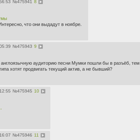
56:53
№
475941
8
умы
нтересно, что они выдадут в ноябре.
05:39
№
475943
9
 англоязычную аудиторию песни Мумки пошли бы в разъёб, тем б
типа хотят продвигать текущий актив, а не бывший?
12:55
№
475945
10
.
16:07
№
475946
11