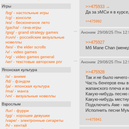
Игры
>>475933 →
Да за эМСи я в курсе
/bg/ - настольные игры
/cg/ - консоли
>>475992
/es/ - бесконечное лето
/gacha/ - гача-игры
/gsg/ - grand strategy games
Аноним
29/08/25 Птн 12:
/ruvn/ - российские визуальные
>>475927
новеллы
/tes/ - the elder scrolls
Мб Mane Chan (мене
/v/ - video games
/vg/ - video games general
/wr/ - текстовые авторские рпг
Аноним
29/08/25 Птн 12:
Японская культура
>>475928
/a/ - аниме
Так и не было ничего 
/fd/ - фэндом
Часть бенгеров ены в
/ja/ - японская культура
жапанского плеча и в
/ma/ - манга
Какую-нибудь песню и
/vn/ - визуальные новеллы
Какую-нибудь местную
Взрослым
Подключить Аме - нах
Исполнить песни Му
/fur/ - фурри
/gg/ - хорошие девушки
>>475941
/vape/ - электронные сигареты
/h/ - хентай