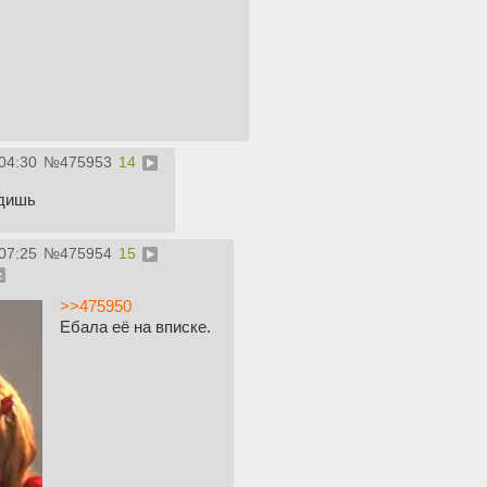
04:30
№
475953
14
идишь
07:25
№
475954
15
>>475950
Ебала её на вписке.