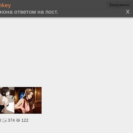
0
374
122