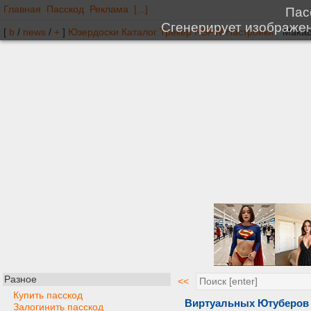
Главная
Пасскод
Реклама
[...]
[
b
/
news
/
+
]
Юзердоски
Каталог
Трекер
NSFW
Настройки
Разное
<<
Купить пасскод
Виртуальных Ютуберов 
Залогинить пасскод