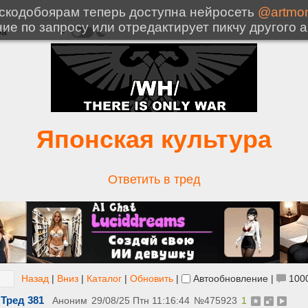
Японская культура
Ответить в тред
Назад
|
Вниз
|
Каталог
|
Обновить
|
Автообновление
|
100
Тред 381
Аноним
29/08/25 Птн 11:16:44
№
475923
1