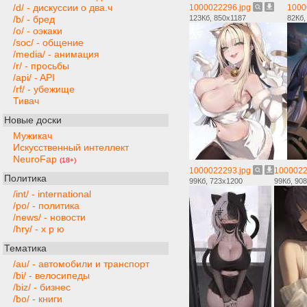
/d/ - дискуссии о два.ч
1000022296.jpg
1000
123Кб, 850x1187
82Кб,
/b/ - бред
/o/ - оэкаки
/soc/ - общение
/media/ - анимация
/r/ - просьбы
/api/ - API
/rf/ - убежище
Тивач
Новые доски
Мужикач
Искусственный интеллект
NeuroFap
(18+)
1000022293.jpg
1000022
Политика
99Кб, 723x1200
99Кб, 90
/int/ - international
/po/ - политика
/news/ - новости
/hry/ - х р ю
Тематика
/au/ - автомобили и транспорт
/bi/ - велосипеды
/biz/ - бизнес
/bo/ - книги