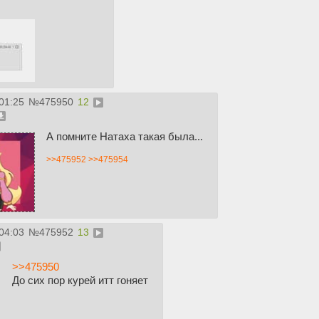
01:25
№
475950
12
А помните Натаха такая была...
>>475952
>>475954
04:03
№
475952
13
>>475950
До сих пор курей итт гоняет