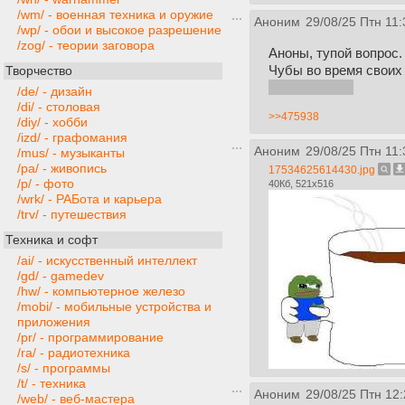
/wm/ - военная техника и оружие
Аноним
29/08/25 Птн 11:
/wp/ - обои и высокое разрешение
/zog/ - теории заговора
Аноны, тупой вопрос.
Чубы во время своих 
Творчество
inb4:залетуха
/de/ - дизайн
/di/ - столовая
>>475938
/diy/ - хобби
/izd/ - графомания
Аноним
29/08/25 Птн 11:
/mus/ - музыканты
/pa/ - живопись
17534625614430.jpg
/p/ - фото
40Кб, 521x516
/wrk/ - РАБота и карьера
/trv/ - путешествия
Техника и софт
/ai/ - искусственный интеллект
/gd/ - gamedev
/hw/ - компьютерное железо
/mobi/ - мобильные устройства и
приложения
/pr/ - программирование
/ra/ - радиотехника
/s/ - программы
/t/ - техника
Аноним
29/08/25 Птн 12:
/web/ - веб-мастера