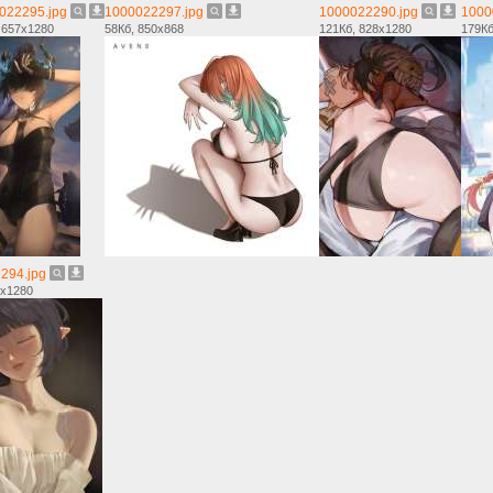
022295.jpg
1000022297.jpg
1000022290.jpg
1000
 657x1280
58Кб, 850x868
121Кб, 828x1280
179Кб
294.jpg
8x1280