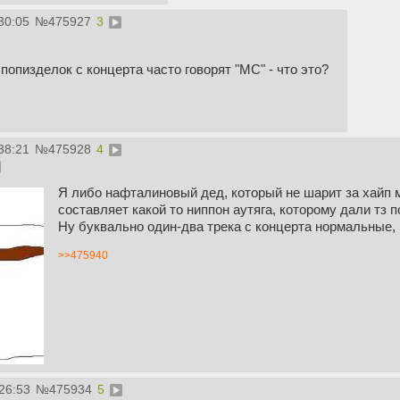
30:05
№
475927
3
попизделок с концерта часто говорят "МС" - что это?
38:21
№
475928
4
Я либо нафталиновый дед, который не шарит за хайп 
составляет какой то ниппон аутяга, которому дали тз
Ну буквально один-два трека с концерта нормальные,
>>475940
26:53
№
475934
5