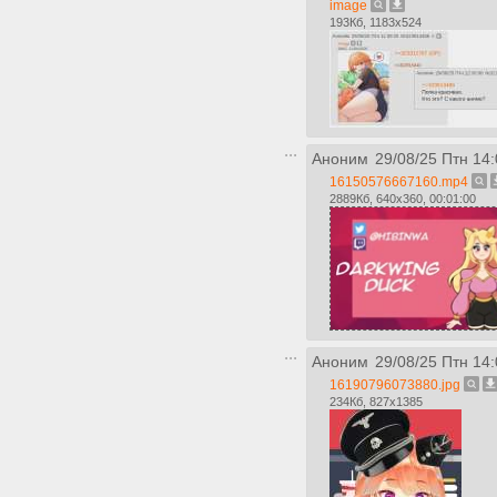
image
193Кб, 1183x524
Аноним
29/08/25 Птн 14:
16150576667160.mp4
2889Кб, 640x360, 00:01:00
Аноним
29/08/25 Птн 14:
16190796073880.jpg
234Кб, 827x1385