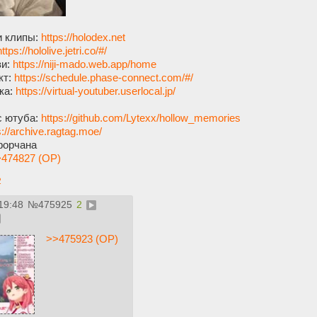
и клипы:
https://holodex.net
https://hololive.jetri.co/#/
зи:
https://niji-mado.web.app/home
кт:
https://schedule.phase-connect.com/#/
ка:
https://virtual-youtuber.userlocal.jp/
с ютуба:
https://github.com/Lytexx/hollow_memories
s://archive.ragtag.moe/
 форчана
474827 (OP)
2
19:48
№
475925
2
>>475923 (OP)