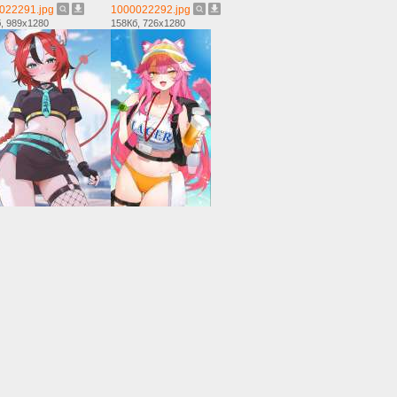
022291.jpg
1000022292.jpg
, 989x1280
158Кб, 726x1280