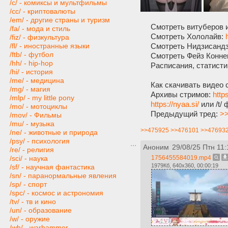
/c/ - комиксы и мультфильмы
/cc/ - криптовалюты
/em/ - другие страны и туризм
Смотреть витуберов 
/fa/ - мода и стиль
Смотреть Хололайв:
/fiz/ - физкультура
Смотреть Нидзисанд
/fl/ - иностранные языки
/ftb/ - футбол
Смотреть Фейз Конне
/hh/ - hip-hop
Расписания, статисти
/hi/ - история
/me/ - медицина
Как скачивать видео 
/mg/ - магия
Архивы стримов:
http
/mlp/ - my little pony
https://nyaa.si/
или /t/
/mo/ - мотоциклы
Предыдущий тред:
>>
/mov/ - Фильмы
/mu/ - музыка
>>475925
>>476101
>>47693
/ne/ - животные и природа
/psy/ - психология
Аноним
29/08/25 Птн 11:
/re/ - религия
1756455584019.mp4
/sci/ - наука
1979Кб, 640x360, 00:00:19
/sf/ - научная фантастика
/sn/ - паранормальные явления
/sp/ - спорт
/spc/ - космос и астрономия
/tv/ - тв и кино
/un/ - образование
/w/ - оружие
/wh/ - warhammer