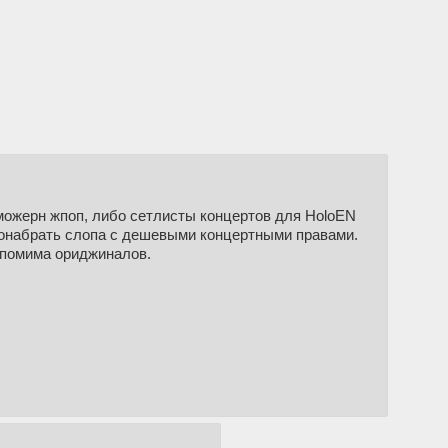
можерн жпоп, либо сетлисты концертов для HoloEN
 понабрать слопа с дешевыми концертными правами.
 помима ориджиналов.