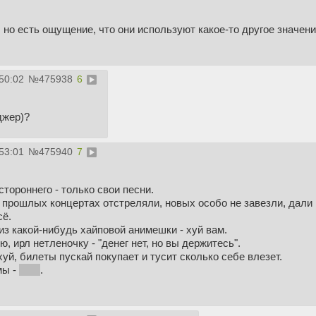
, но есть ощущение, что они используют какое-то другое значе
50:02
№
475938
6
джер)?
53:01
№
475940
7
стороннего - только свои песни.
 прошлых концертах отстреляли, новых особо не завезли, дали 
сё.
з какой-нибудь хайповой анимешки - хуй вам.
, ирл нетленочку - "денег нет, но вы держитесь".
уй, билеты пускай покупает и тусит сколько себе влезет.
мы -
кто?
.