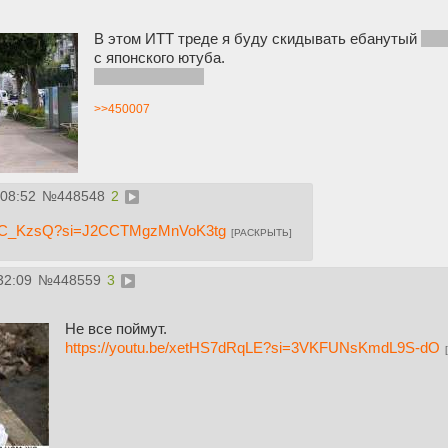
В этом ИТТ треде я буду скидывать ебанутый
(а 
с японского ютуба.
Если не забуду.
>>450007
:08:52
№
448548
2
Yk8C_KzsQ?si=J2CCTMgzMnVoK3tg
[РАСКРЫТЬ]
32:09
№
448559
3
Не все поймут.
https://youtu.be/xetHS7dRqLE?si=3VKFUNsKmdL9S-dO