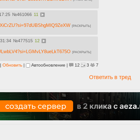
17:25
№
461066
11
PhoXiCrZU?si=97dUBShgMIQ9ZeXW
[РАСКРЫТЬ]
:31:34
№
477515
12
JFULwbLV4?si=LGMvLY8ueLkT675O
[РАСКРЫТЬ]
|
Обновить
|
Автообновление
|
12
3
7
Ответить в тред