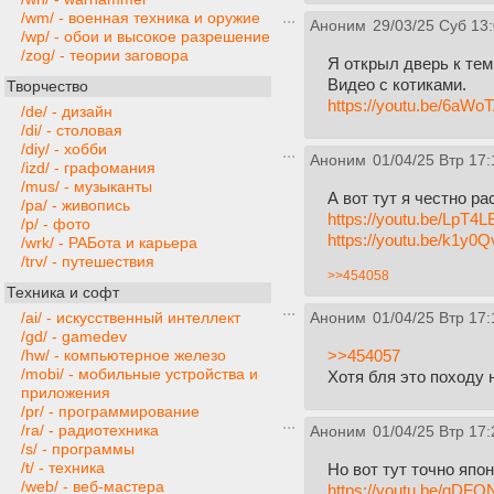
/wm/ - военная техника и оружие
Аноним
29/03/25 Суб 13
/wp/ - обои и высокое разрешение
/zog/ - теории заговора
Я открыл дверь к тем
Видео с котиками.
Творчество
https://youtu.be/6aW
/de/ - дизайн
/di/ - столовая
/diy/ - хобби
Аноним
01/04/25 Втр 17:
/izd/ - графомания
/mus/ - музыканты
А вот тут я честно р
/pa/ - живопись
https://youtu.be/LpT
/p/ - фото
https://youtu.be/k1
/wrk/ - РАБота и карьера
/trv/ - путешествия
>>454058
Техника и софт
/ai/ - искусственный интеллект
Аноним
01/04/25 Втр 17:
/gd/ - gamedev
>>454057
/hw/ - компьютерное железо
/mobi/ - мобильные устройства и
Хотя бля это походу н
приложения
/pr/ - программирование
/ra/ - радиотехника
Аноним
01/04/25 Втр 17:
/s/ - программы
/t/ - техника
Но вот тут точно япо
/web/ - веб-мастера
https://youtu.be/gD