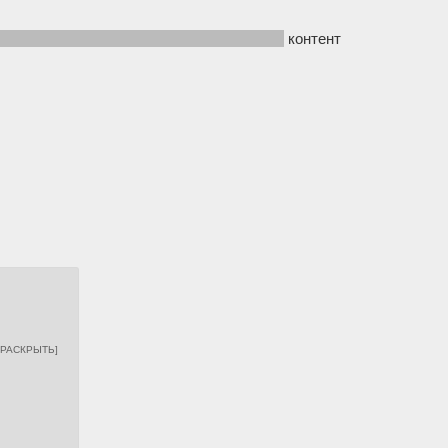
так-же душный, соевый и просто скучный)
контент
[РАСКРЫТЬ]