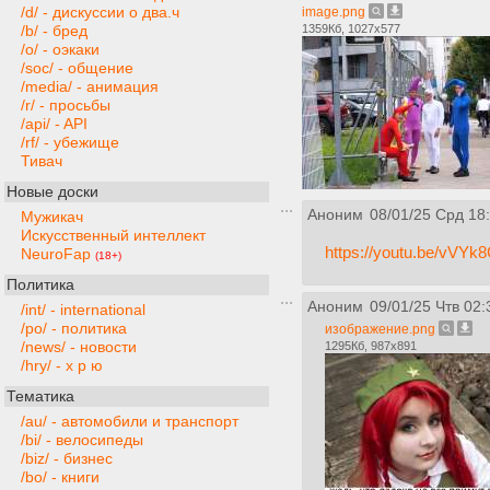
/d/ - дискуссии о два.ч
image.png
1359Кб, 1027x577
/b/ - бред
/o/ - оэкаки
/soc/ - общение
/media/ - анимация
/r/ - просьбы
/api/ - API
/rf/ - убежище
Тивач
Новые доски
Аноним
08/01/25 Срд 18
Мужикач
Искусственный интеллект
https://youtu.be/vV
NeuroFap
(18+)
Политика
Аноним
09/01/25 Чтв 02:
/int/ - international
/po/ - политика
изображение.png
/news/ - новости
1295Кб, 987x891
/hry/ - х р ю
Тематика
/au/ - автомобили и транспорт
/bi/ - велосипеды
/biz/ - бизнес
/bo/ - книги