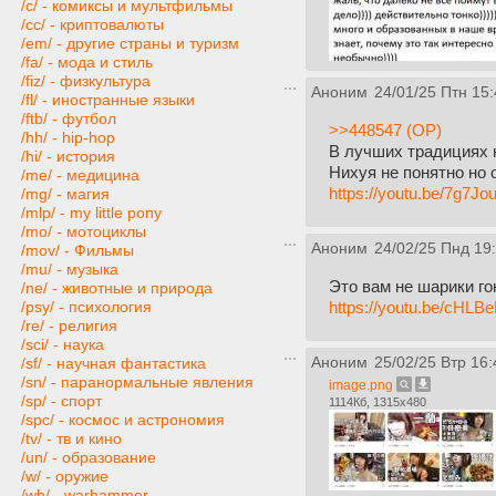
/c/ - комиксы и мультфильмы
/cc/ - криптовалюты
/em/ - другие страны и туризм
/fa/ - мода и стиль
/fiz/ - физкультура
Аноним
24/01/25 Птн 15:
/fl/ - иностранные языки
/ftb/ - футбол
>>448547 (OP)
/hh/ - hip-hop
В лучших традициях 
/hi/ - история
Нихуя не понятно но 
/me/ - медицина
https://youtu.be/7g
/mg/ - магия
/mlp/ - my little pony
/mo/ - мотоциклы
Аноним
24/02/25 Пнд 19
/mov/ - Фильмы
/mu/ - музыка
Это вам не шарики го
/ne/ - животные и природа
https://youtu.be/cH
/psy/ - психология
/re/ - религия
/sci/ - наука
Аноним
25/02/25 Втр 16:
/sf/ - научная фантастика
/sn/ - паранормальные явления
image.png
/sp/ - спорт
1114Кб, 1315x480
/spc/ - космос и астрономия
/tv/ - тв и кино
/un/ - образование
/w/ - оружие
/wh/ - warhammer