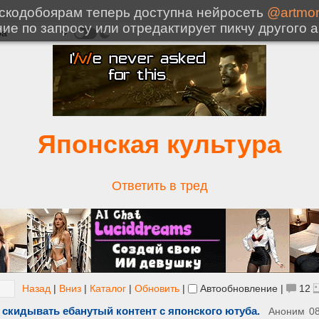
Японская культура
Ответить в тред
Назад
|
Вниз
|
Каталог
|
Обновить
|
Автообновление
|
12
у скидывать ебанутый контент с японского ютуба.
Аноним
08