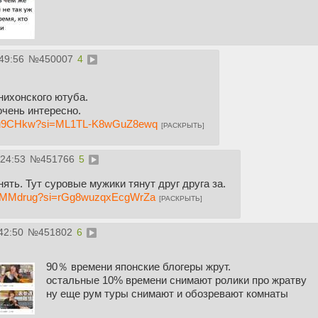
49:56
№
450007
4
нихонского ютуба.
очень интересно.
7Jou9CHkw?si=ML1TL-K8wGuZ8ewq
[РАСКРЫТЬ]
:24:53
№
451766
5
нять. Тут суровые мужики тянут друг друга за.
LBeMMdrug?si=rGg8wuzqxEcgWrZa
[РАСКРЫТЬ]
42:50
№
451802
6
90％ времени японские блогеры жрут.
остальные 10% времени снимают ролики про жратву
ну еще рум туры снимают и обозревают комнаты