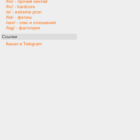
/ho/ - прочий хентай
/hc/ - hardcore
/e/ - extreme pron
/fet/ - фетиш
/sex/ - секс и отношения
/fag/ - фагготрия
Ссылки
Канал в Telegram
Паблик в VK
Twitter
Обратная связь
twitter
e-mail
разбан