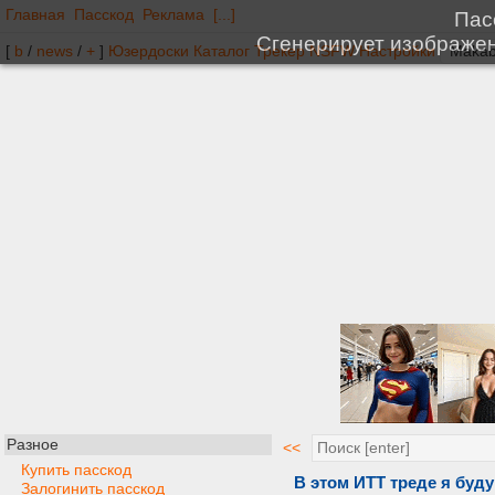
Главная
Пасскод
Реклама
[...]
[
b
/
news
/
+
]
Юзердоски
Каталог
Трекер
NSFW
Настройки
Разное
<<
Купить пасскод
В этом ИТТ треде я буд
Залогинить пасскод