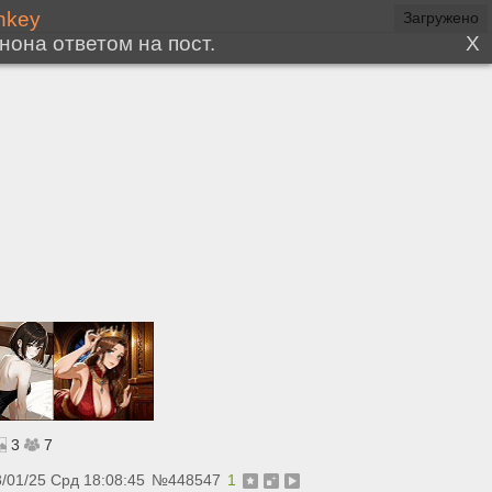
Загружено
3
7
/01/25 Срд 18:08:45
№
448547
1