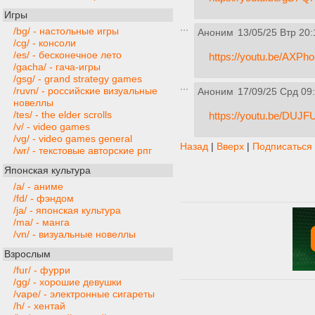
Игры
/bg/ - настольные игры
Аноним
13/05/25 Втр 20:
/cg/ - консоли
/es/ - бесконечное лето
https://youtu.be/AX
/gacha/ - гача-игры
/gsg/ - grand strategy games
/ruvn/ - российские визуальные
Аноним
17/09/25 Срд 09
новеллы
/tes/ - the elder scrolls
https://youtu.be/DU
/v/ - video games
/vg/ - video games general
Назад
|
Вверх
|
Подписаться
/wr/ - текстовые авторские рпг
Японская культура
/a/ - аниме
/fd/ - фэндом
/ja/ - японская культура
/ma/ - манга
/vn/ - визуальные новеллы
Взрослым
/fur/ - фурри
/gg/ - хорошие девушки
/vape/ - электронные сигареты
/h/ - хентай