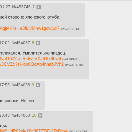
:01:27
№
453745
7
ной стороне японского ютуба.
oTAqjt4k?si=a8fLIvMnw1gow1cR
[РАСКРЫТЬ]
17:02
№
454057
8
асплакался. Умилительно пиздец.
4LByeG60?si=RcEZjVXJtDfx9hw6
[РАСКРЫТЬ]
y0QvJCVZc?si=boCBdAo4hhabJVh2
[РАСКРЫТЬ]
17:55
№
454058
9
е японки. Но пох.
23:43
№
454060
10
нцы:
FQNM9HdP8?si=26c967iTBDK7bDm4
[РАСКРЫТЬ]