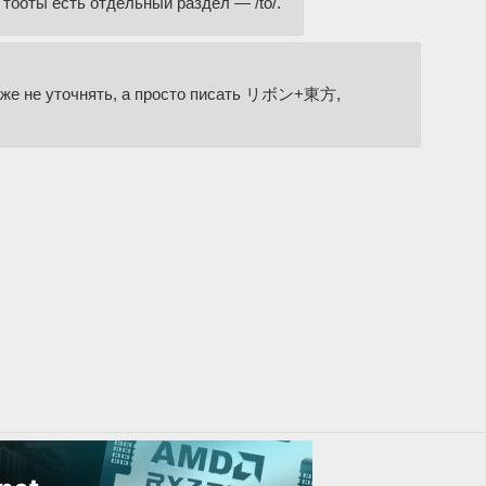
 тооты есть отдельный раздел — /to/.
аже не уточнять, а просто писать リボン+東方,