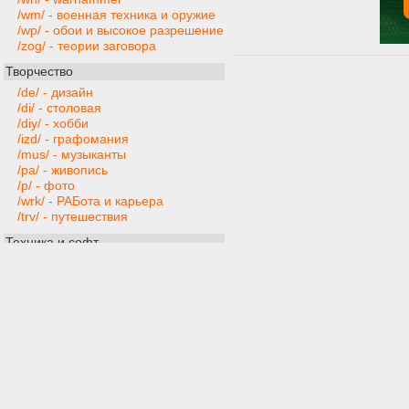
/wm/ - военная техника и оружие
/wp/ - обои и высокое разрешение
/zog/ - теории заговора
Творчество
/de/ - дизайн
/di/ - столовая
/diy/ - хобби
/izd/ - графомания
/mus/ - музыканты
/pa/ - живопись
/p/ - фото
/wrk/ - РАБота и карьера
/trv/ - путешествия
Техника и софт
/ai/ - искусственный интеллект
/gd/ - gamedev
/hw/ - компьютерное железо
/mobi/ - мобильные устройства и
приложения
/pr/ - программирование
/ra/ - радиотехника
/s/ - программы
/t/ - техника
/web/ - веб-мастера