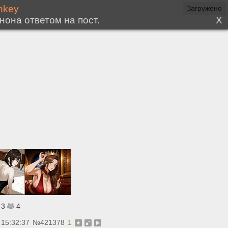
Загружено
3
4
 15:32:37
№
421378
1