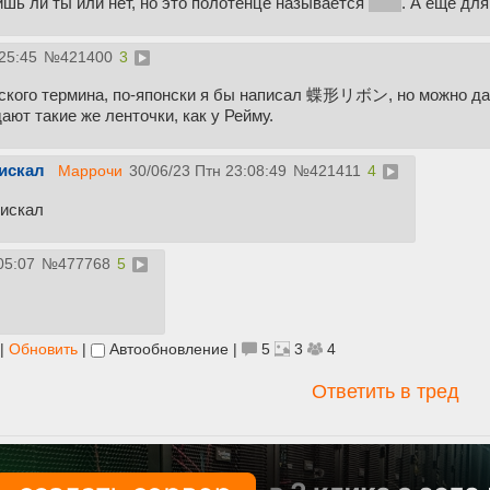
ишь ли ты или нет, но это полотенце называется
бант
. А ещё для
25:45
№
421400
3
сского термина, по-японски я бы написал 蝶形リボン, но можно д
ают такие же ленточки, как у Рейму.
 искал
Маррочи
30/06/23 Птн 23:08:49
№
421411
4
 искал
05:07
№
477768
5
|
Обновить
|
Автообновление
|
5
3
4
Ответить в тред