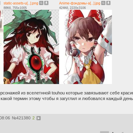
static-assets-u[...].png
Anime-фэндомы-a[...].jpg
88Кб, 755x1005
424Кб, 2220x3106
рсонажей из вселетнной touhou которые завязывают себе красив
и какой термин этому чтобы я загуглил и любовался каждый день
08:06
№
421380
2