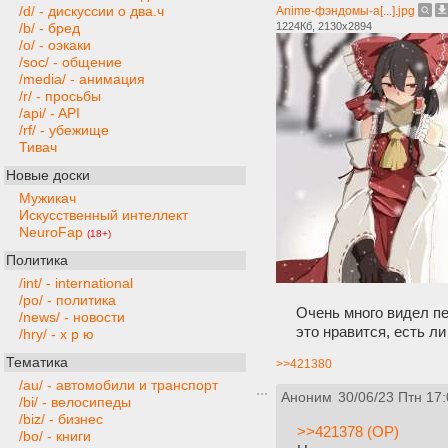
/d/ - дискуссии о два.ч
Anime-фэндомы-a[...].jpg
1224Кб, 2130x2894
/b/ - бред
/o/ - оэкаки
/soc/ - общение
/media/ - анимация
/r/ - просьбы
/api/ - API
/rf/ - убежище
Тивач
Новые доски
Мужикач
Искусственный интеллект
NeuroFap
(18+)
Политика
/int/ - international
/po/ - политика
Очень много видел пе
/news/ - новости
это нравится, есть л
/hry/ - х р ю
Тематика
>>421380
/au/ - автомобили и транспорт
Аноним
30/06/23 Птн 17:
/bi/ - велосипеды
/biz/ - бизнес
>>421378 (OP)
/bo/ - книги