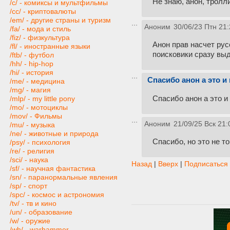
Не знаю, анон, тролл
/c/ - комиксы и мультфильмы
/cc/ - криптовалюты
/em/ - другие страны и туризм
Аноним
30/06/23 Птн 21:
/fa/ - мода и стиль
/fiz/ - физкультура
Анон прав насчет ру
/fl/ - иностранные языки
поисковики сразу выд
/ftb/ - футбол
/hh/ - hip-hop
/hi/ - история
Спасибо анон а это и
/me/ - медицина
/mg/ - магия
Спасибо анон а это и
/mlp/ - my little pony
/mo/ - мотоциклы
/mov/ - Фильмы
Аноним
21/09/25 Вск 21:
/mu/ - музыка
/ne/ - животные и природа
Спасибо, но это не то
/psy/ - психология
/re/ - религия
/sci/ - наука
Назад
|
Вверх
|
Подписаться
/sf/ - научная фантастика
/sn/ - паранормальные явления
/sp/ - спорт
/spc/ - космос и астрономия
/tv/ - тв и кино
/un/ - образование
/w/ - оружие
/wh/ - warhammer