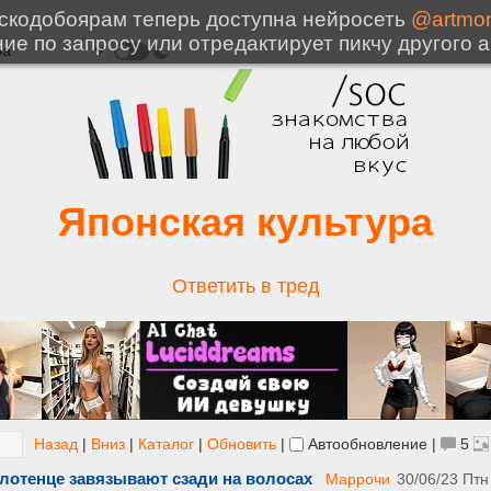
Японская культура
Ответить в тред
Назад
|
Вниз
|
Каталог
|
Обновить
|
Автообновление
|
5
олотенце завязывают сзади на волосах
Маррочи
30/06/23 Птн