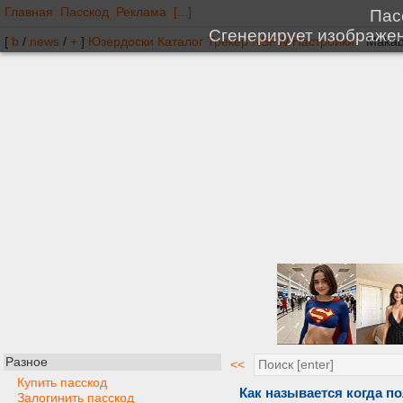
Главная
Пасскод
Реклама
[...]
[
b
/
news
/
+
]
Юзердоски
Каталог
Трекер
NSFW
Настройки
Разное
<<
Купить пасскод
Как называется когда п
Залогинить пасскод