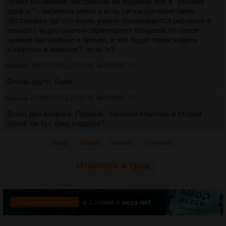
нужно понимание настроения на подобии: вот в "зайчике
граф.н." - эмбиента много и есть ситуации нагнетания
обстановки где это очень умело обыгрывается рисовкой и
визуал с аудио удачно гармонирует создавая то самое
нужное настроение и прочее, а что будет происходить
конкретно в новвеле?. есть тг?
Аноним
10/07/23 Пнд 02:24:34
№
422145
12
Очень круто. Бамп
Аноним
01/10/25 Срд 22:20:49
№
478424
13
Всего два вопроса. Первый - сколько платишь и второй
нахуй ты тут тред создала?
Назад
Вверх
Каталог
Обновить
Ответить в тред