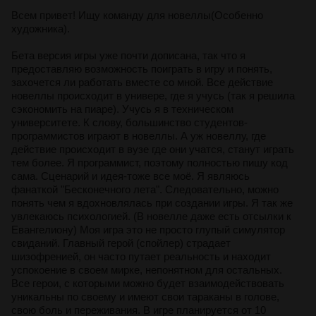
Всем привет! Ищу команду для новеллы(Особенно
художника).
Бета версия игры уже почти дописана, так что я
предоставляю возможность поиграть в игру и понять,
захочется ли работать вместе со мной. Все действие
новеллы происходит в универе, где я учусь (так я решила
сэкономить на пиаре). Учусь я в техническом
университете. К слову, большинство студентов-
программистов играют в новеллы. А уж новеллу, где
действие происходит в вузе где они учатся, станут играть
тем более. Я программист, поэтому полностью пишу код
сама. Сценарий и идея-тоже все моё. Я являюсь
фанаткой "Бесконечного лета". Следовательно, можно
понять чем я вдохновлялась при создании игры. Я так же
увлекаюсь психологией. (В новелле даже есть отсылки к
Евангелиону) Моя игра это не просто глупый симулятор
свиданий. Главный герой (спойлер) страдает
шизофренией, он часто путает реальность и находит
успокоение в своем мирке, непонятном для остальных.
Все герои, с которыми можно будет взаимодействовать
уникальны по своему и имеют свои тараканы в голове,
свою боль и переживания. В игре планируется от 10