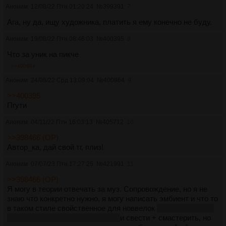
Аноним
12/08/22 Птн 01:20:24
№
399391
7
Ага, ну да, ищу художника, платить я ему конечно не буду.
Аноним
19/08/22 Птн 08:46:03
№
400395
8
Что за уник на пикче
>>400864
Аноним
24/08/22 Срд 13:09:04
№
400864
9
>>400395
Пгути
Аноним
04/11/22 Птн 16:03:13
№
405712
10
>>398466 (OP)
Автор_ка, дай свой тг, плиз!
Аноним
07/07/23 Птн 17:27:25
№
421991
11
>>398466 (OP)
Я могу в теории отвечать за муз. Сопровождение, но я не
знаю что конкретно нужно, я могу написать эмбиент и что то
в таком стиле свойственное для новвелок
по крайней мере
опыт в несколько лет позволяет
и свести + смастерить, но