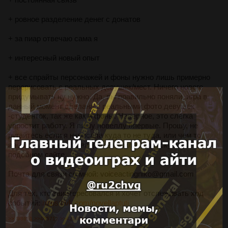
+ ровное разделение денег с донатов
+ за пиар отвечаю сама я
+ интересный новый опыт
+ все спрайты персонажей и фоны нужно лишь примерно
перерисовать с реальных девушек/мест. Ничего нового
придумывать ну нужно. Да, вы правильно поняли, игра в
данный момент сделана с реальными фото девушек
-студенток, так же как и фоны. Наверное, это слегка
упростит работу. Я пишу новеллу впервые. Прошу, не
ругайтесь если я написала куда то не туда, или чем то
вас могла задеть. Я впервые купила подписку на
подобном сайте.
Почта для связи со мной: voiceactingniko@gmail.com
Для тех, кто заинтересовался и хочет отслеживать ход
событий:
https://vk.com/novellaptuti
>>398681
>>405712
>>421991