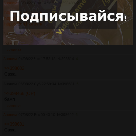
Аноним
03/08/22 Срд 14:56:56
№
398489
2
https://2ch.hk/ruvn/
https://2ch.hk/ruvn/
https://2ch.hk/ruvn/
Аноним
04/08/22 Чтв 14:22:32
№
398602
3
бамп
>>398614
Аноним
04/08/22 Чтв 17:53:18
№
398614
4
>>398602
Сажа.
Аноним
06/08/22 Суб 22:59:34
№
398681
5
>>398466 (OP)
бамп
>>398692
Аноним
07/08/22 Вск 00:43:10
№
398692
6
>>398681
Сажа.