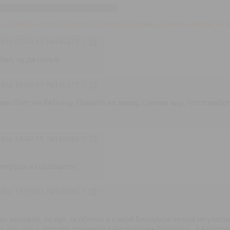
лустыя тралі. Хто пачастуе - лох
7
>>145470
>>145507
>>145572
>>145920
>>145946
>>145996
>>146004
>>14
 Втр 07:42:17
№
145173
2
ал, ну да похуй.
 Втр 10:03:07
№
145177
3
иваю болт на РАБотку. Пришёл на завод, сделал вид, что поработ
 Втр 14:32:18
№
145184
4
интруда и соцзащиты.
 Втр 17:10:03
№
145186
5
шь называй, но ирл, особенно в самой Беларуси лучше не употре
го, что нас с детства приучили к Республика Беларусь, а Белору