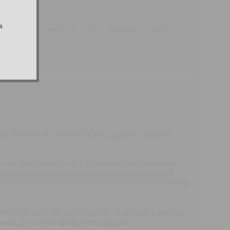
а
 шаурму в кулинарном отделе торгового центра
 он больше не ошибается и вы дружите долго и
шение как к имперской блядине которая планирует
тами, замоташками, коррупцией и беззаконием, и
азали от преступления, как оно кажется сидя на жопе
тебя и будет тебе пояснять как правильно работает
 вида, жутко чсв-шные и неприятные