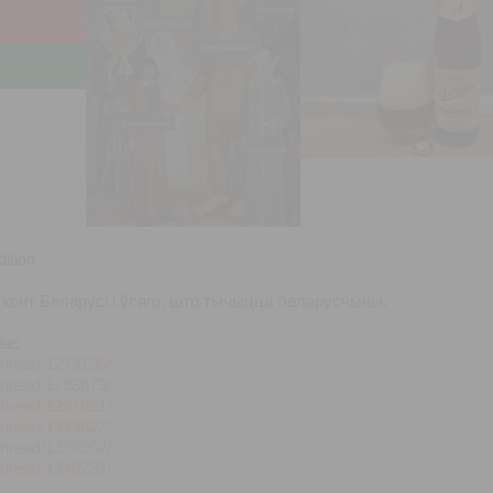
ition
конт Беларусі і ўсяго, што тычыцца беларусчыны.
ве:
/thread/1273195/
/thread/1293679/
/thread/1297921/
/thread/1313822/
/thread/1324902/
/thread/1340232/