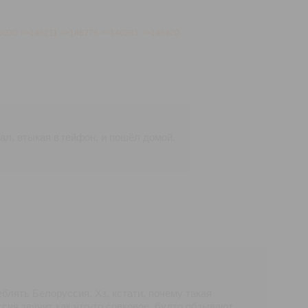
6030
>>146211
>>146276
>>146391
>>146420
ал, втыкая в гейфон, и пошёл домой.
блять Белоруссия. Хз, кстати, почему такая
ссия звучит как что-то совковое, будто обзывают