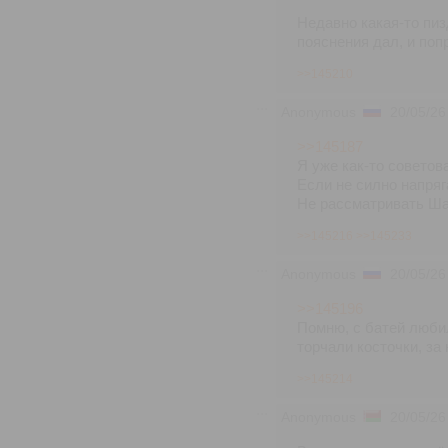
Недавно какая-то пиз
пояснения дал, и поп
>>145210
Anonymous
20/05/26
>>145187
Я уже как-то советов
Если не силно напряг
Не рассматривать Ша
>>145216
>>145233
Anonymous
20/05/26
>>145196
Помню, с батей люби
торчали косточки, за
>>145214
Anonymous
20/05/26