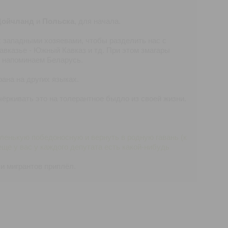
Дойчланд
и
Польска
, для начала.
 западными хозяевами, чтобы разделить нас с
авказье - Южный Кавказ и тд. При этом змагары
о напоминаем Беларусь.
ана на других языках.
ёркивать это на толерантное быдло из своей жизни.
ленькую победоносную и вернуть в родную гавань (к
ще у вас у каждого депутата есть какой-нибудь
 и мигрантов приплёл.