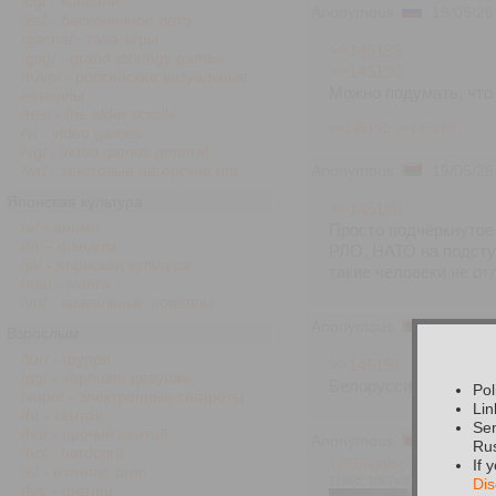
/cg/ - консоли
Anonymous
19/05/26
/es/ - бесконечное лето
/gacha/ - гача-игры
>>145189
/gsg/ - grand strategy games
>>145190
/ruvn/ - российские визуальные
Можно подумать, что
новеллы
/tes/ - the elder scrolls
>>145195
>>145269
/v/ - video games
/vg/ - video games general
/wr/ - текстовые авторские рпг
Anonymous
19/05/26
Японская культура
>>145186
/a/ - аниме
Просто подчёркнутое 
/fd/ - фэндом
РЛО, НАТО на подступ
/ja/ - японская культура
такие человеки не от
/ma/ - манга
/vn/ - визуальные новеллы
Anonymous
19/05/26
Взрослым
/fur/ - фурри
>>145191
/gg/ - хорошие девушки
Белоруссия не для с
Pol
/vape/ - электронные сигареты
Lin
/h/ - хентай
Sen
/ho/ - прочий хентай
Anonymous
19/05/26
Rus
/hc/ - hardcore
126284a0bc7f17f[...].jpg
If 
/e/ - extreme pron
119Кб, 1067x800
Dis
/fet/ - фетиш