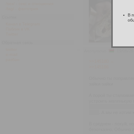
/sex/ - секс и отношения
/fag/ - фагготрия
В 
Ссылки
об
Канал в Telegram
Паблик в VK
Twitter
Обратная связь
twitter
Anonymous
19/05/26
e-mail
разбан
>>145180 →
>>145186
Обычно ты поправляе
зайки-зайки
А порой ты сталкивае
устроить маленькую 
ценным РКН, а еще у 
в рб)
. А мы не хотим 
В среднем - похуй, н
безотказно. Обычно л