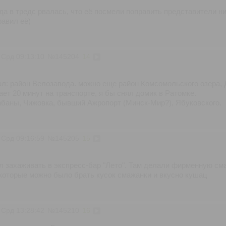
да в тредс рвалась, что её посмели поправить представители ни
равил её)
 Срд 09:13:10
№
145204
14
ал: район Велозавода. можно еще район Комсомольского озера,
ает 20 минут на транспорте, я бы снял домик в Ратомке.
баны, Чижовка, бывший Ажропорт (Минск-Мир?), Ябуковского.
 Срд 09:16:59
№
145205
15
л захаживать в экспресс-бар "Лето". Там делали фирменную см
 которые можно было брать кусок смажанки и вкусно кушац
 Срд 13:28:42
№
145210
16