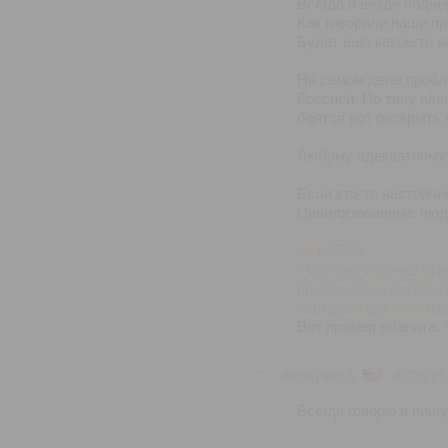
Всегда и везде подч
Как говорили наши пр
Будет ещё какое-то 
На самом деле пробл
Россией. По типу в/н
боятся рот раскрыть 
Любому адекватному ч
Если кто-то настойчи
Цивилизованные люди
>>145200
>Соответственно отно
проблемам с мигранта
инцидент где его отм
Вот пример ебаната. 
Anonymous
20/05/26
Всегда говорю и пишу