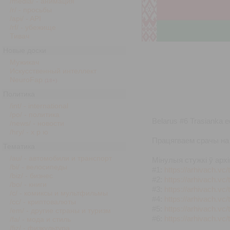
/media/ - анимация
/r/ - просьбы
/api/ - API
/rf/ - убежище
Тивач
Новые доски
Мужикач
Искусственный интеллект
NeuroFap
(18+)
Политика
/int/ - international
/po/ - политика
Belarus #6 Trasianka ed
/news/ - новости
/hry/ - х р ю
Працягваем срачы на 
Тематика
/au/ - автомобили и транспорт
Мінулыя стужкі ў архі
/bi/ - велосипеды
#1:
https://arhivach.vc
/biz/ - бизнес
#2:
https://arhivach.vc
/bo/ - книги
#3:
https://arhivach.vc
/c/ - комиксы и мультфильмы
#4:
https://arhivach.vc
/cc/ - криптовалюты
#5:
https://arhivach.vc
/em/ - другие страны и туризм
#6:
https://arhivach.vc
/fa/ - мода и стиль
/fiz/ - физкультура