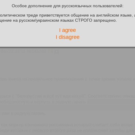
Особое дополнение для русскоязычных пользователей:
политическом треде приветствуется общение на английском языке, 
>Гродненка Валерия рассказала в Threads, что купила
щение на русском/украинском языках СТРОГО запрещено.
«Корона»
I agree
>>145205
I disagree
 Втр 22:33:11
№
145200
13
шь юнита на правильное произношения с точки зрения жителя и
шься с "белоруссия и всё тут иди нахуй". Соответственно отно
победоносную и вернуть в родную гавань
(к проблемам с мигран
вас у каждого депутата есть какой-нибудь инцидент где его отм
к вам в родную гавань.
о как маркер конченного россиянина который считает себя выше 
юди которые с первого второго раза не поправляют хотябы для