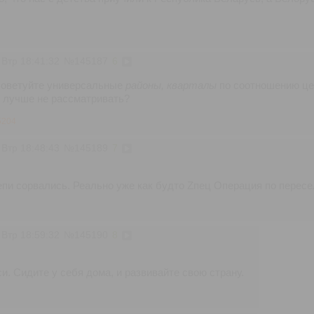
 Втр 18:41:32
№
145187
6
советуйте универсальные
районы, кварталы
по соотношению це
е лучше не рассматривать?
5204
 Втр 18:48:43
№
145189
7
епи сорвались. Реально уже как будто Zпец Операция по перес
 Втр 18:59:32
№
145190
8
и. Сидите у себя дома, и развивайте свою страну.