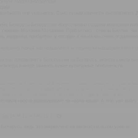
ёркнуто говорю
Белоруссия
.
едки.
нацибыдло мне указывать. Само пускай научится выговаривать
ема Беларусь-Белоруссия искусственно создана змагарами и их
а Украине, Молдова-Молдавия, Прибалтика - страны Балтии, Зак
на, например, прибалтов, у которых в языке мы очень отдаленн
еловеку похуй, как называется исторически называется его стр
во вас поправляет с Белоруссии на Беларусь, можете смело выч
 всегда и везде уважать чужие культурные особенности.
шение как к имперской блядине которая планирует устроить ма
ми, замоташками, коррупцией и беззаконием, и ценным РКН, а е
азали от преступления, как оно кажется сидя на жопе в рб
Человек просто разговаривает на своём языке. А этот уже войну
 Срд 14:38:12
№
145212
17
 Беларусь, ведь это закреплено на законодательном уровне.