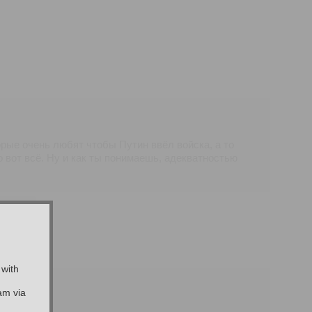
рые очень любят чтобы Путин ввёл войска, а то
о вот всё. Ну и как ты понимаешь, адекватностью
сто.
 with
am via