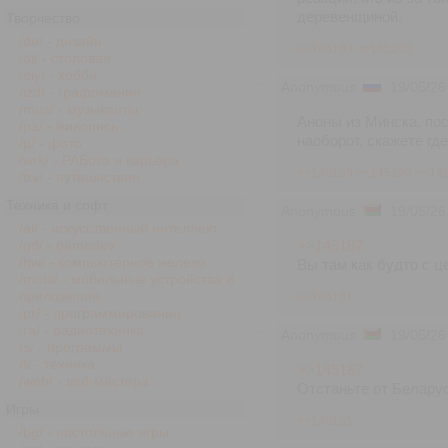
деревенщиной.
Творчество
/de/ - дизайн
>>145193
>>145200
/di/ - столовая
/diy/ - хобби
Anonymous
19/05/26
/izd/ - графомания
/mus/ - музыканты
Аноны из Минска, по
/pa/ - живопись
наоборот, скажете гд
/p/ - фото
/wrk/ - РАБота и карьера
>>145189
>>145190
>>14
/trv/ - путешествия
Техника и софт
Anonymous
19/05/26
/ai/ - искусственный интеллект
>>145187
/gd/ - gamedev
/hw/ - компьютерное железо
Вы там как будто с ц
/mobi/ - мобильные устройства и
приложения
>>145191
/pr/ - программирование
/ra/ - радиотехника
Anonymous
19/05/26
/s/ - программы
/t/ - техника
>>145187
/web/ - веб-мастера
Отстаньте от Беларус
Игры
>>145191
/bg/ - настольные игры