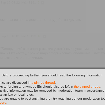
 Втр 19:06:32
№
145191
9
 сычевание анона доставляет неудобства другим.
 Втр 19:10:01
№
145193
10
"Белоруссия" это маркер всяких угнетённых русскомирцев, кото
ах к Отечеству, срочно надо сформировать ополчение... вот эт
личаются, что отталкивает.
 Втр 19:56:17
№
145195
11
Before proceeding further, you should read the following information:
ычевания. Работать обязан будешь. РНН господином быть непро
itics are discussed in
a pinned thread
.
ks to foreign anonymous IBs should also be left in
the pinned thread
.
sitive information may be removed by moderation team in accordance
 Втр 20:05:58
№
145196
12
sian law or local rules.
you are unable to post anything then try reaching out our moderation te
cord
.
>>145172 (OP)