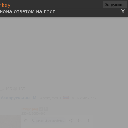
195
165
ца беларусчыны. М
Anonymous
!VENk5mkP7Y
image.png
233Кб, 1080x666