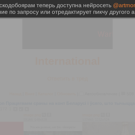
International
Ответить в тред
Назад
|
Вниз
|
Каталог
|
Обновить
|
Автообновление
|
508
ition Працягваем срачы на конт Беларусі і ўсяго, што тычыц
172
1
image.png
image.png
591Кб, 648x828
1374Кб, 1232x924