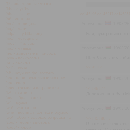
/fl/ - иностранные языки
Часам тут арудуюць т
/ftb/ - футбол
/hh/ - hip-hop
>>145196
>>145217
>>14536
/hi/ - история
/me/ - медицина
Anonymous
19/05/26
/mg/ - магия
Бля, нумерацию проеб
/mlp/ - my little pony
/mo/ - мотоциклы
/mov/ - Фильмы
Anonymous
19/05/26
/mu/ - музыка
/ne/ - животные и природа
Шёл 5 год, как я заб
/psy/ - психология
/re/ - религия
>>145184
/sci/ - наука
/sf/ - научная фантастика
/sn/ - паранормальные явления
Anonymous
19/05/26
/sp/ - спорт
/spc/ - космос и астрономия
>>145177
/tv/ - тв и кино
Доложил на тебя в М
/un/ - образование
/w/ - оружие
/wh/ - warhammer
Anonymous
19/05/26
/wm/ - военная техника и оружие
/wp/ - обои и высокое разрешение
>>145180 →
/zog/ - теории заговора
В интернете как хоче
/kpop/ - k-pop
реакция. Мб из-за то