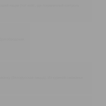
зшей нации (тот кейс, где пограничный контроль
 Долгобродская.
ажанку (белорусская пицца). Из куриной смажанки