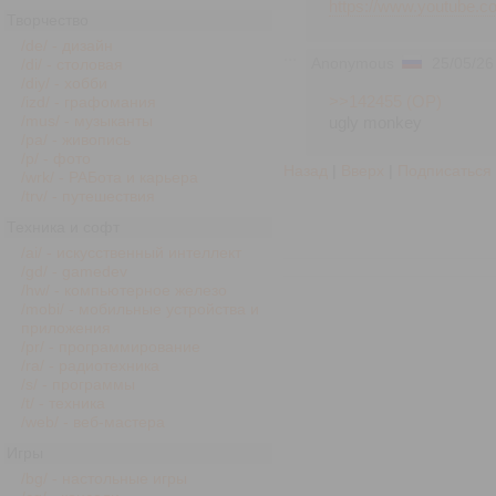
https://www.youtube
Творчество
/de/ - дизайн
Anonymous
25/05/26
/di/ - столовая
/diy/ - хобби
>>142455 (OP)
/izd/ - графомания
/mus/ - музыканты
ugly monkey
/pa/ - живопись
/p/ - фото
Назад
|
Вверх
|
Подписаться
/wrk/ - РАБота и карьера
/trv/ - путешествия
Техника и софт
/ai/ - искусственный интеллект
/gd/ - gamedev
/hw/ - компьютерное железо
/mobi/ - мобильные устройства и
приложения
/pr/ - программирование
/ra/ - радиотехника
/s/ - программы
/t/ - техника
/web/ - веб-мастера
Игры
/bg/ - настольные игры