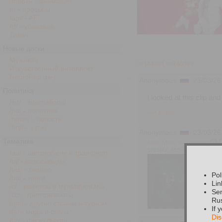
/media/ - анимация
/r/ - просьбы
/api/ - API
/rf/ - убежище
Тивач
Новые доски
Мужикач
>>144931
>>145389
Искусственный интеллект
NeuroFap
(18+)
Anonymous
23/03/26
Политика
I looked at this clip and
/int/ - international
/po/ - политика
>>142458
/news/ - новости
/hry/ - х р ю
Anonymous
23/03/26
Тематика
Nicki Minaj fe[...].webm
37616Кб, 853x480, 00:03:58
/au/ - автомобили и транспорт
/bi/ - велосипеды
/biz/ - бизнес
Pol
/bo/ - книги
Lin
/c/ - комиксы и мультфильмы
Sen
/cc/ - криптовалюты
Rus
/em/ - другие страны и туризм
If 
/fa/ - мода и стиль
Dis
/fiz/ - физкультура