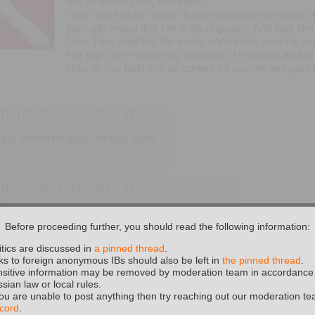
and people of color, minorities.
They said that her career is over because she came on 
basically meant that she is dissing gays. And later sh
Now. They said that her music and videos were for wo
Her clips were extremely sugestive. I'm talking about 
How do you twist that as content for women and gays
 Пнд 02:22:30
№
142457
2
 it is indeed for gays, for fags even.
 Пнд 03:33:04
№
142458
3
>>142457
Before proceeding further, you should read the following information:
it's your prejudice towards rap probably.
itics are discussed in
a pinned thread
.
ks to foreign anonymous IBs should also be left in
the pinned thread
.
sitive information may be removed by moderation team in accordance
sian law or local rules.
you are unable to post anything then try reaching out our moderation te
cord
.