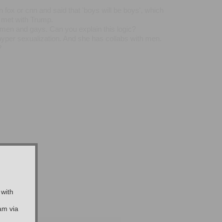
fox or cnn and said that 'boys will be boys', which
e met with Trump.
men and gays. Can you explain this logic?
hyper sexualization. And she has collabs with men.
?
 with
am via