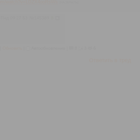
.com/watch?v=LDZX4ooRsWs
[РАСКРЫТЬ]
 Пнд 09:27:53
№
145389
8
|
Обновить
|
Автообновление
|
8
3
6
Ответить в тред