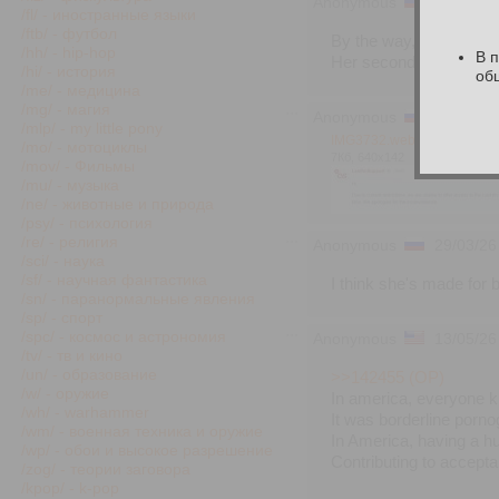
Anonymous
23/03/26
/fl/ - иностранные языки
/ftb/ - футбол
By the way, why do you
/hh/ - hip-hop
В 
Her second name is Ta
/hi/ - история
об
/me/ - медицина
/mg/ - магия
Anonymous
27/03/26
/mlp/ - my little pony
IMG3732.webp
/mo/ - мотоциклы
7Кб, 640x142
/mov/ - Фильмы
/mu/ - музыка
/ne/ - животные и природа
/psy/ - психология
/re/ - религия
Anonymous
29/03/26
/sci/ - наука
/sf/ - научная фантастика
I think she's made for
/sn/ - паранормальные явления
/sp/ - спорт
/spc/ - космос и астрономия
Anonymous
13/05/26
/tv/ - тв и кино
/un/ - образование
>>142455 (OP)
/w/ - оружие
In america, everyone k
/wh/ - warhammer
It was borderline porno
/wm/ - военная техника и оружие
In America, having a h
/wp/ - обои и высокое разрешение
Contributing to accepta
/zog/ - теории заговора
/kpop/ - k-pop