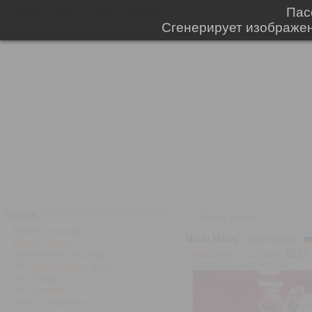
Главная
Пасскод
Талон
Реклама
[...]
[
b
/
news
/
+
]
Юзердоски
Каталог
Трекер
NSFW
Настройки
Разное
<<
Купить пасскод
Nicki Minaj
Anonymous
Купить талон
Залогинить пасскод
Nicki Minaj – T[...].webm
32822Кб, 911x480, 00:03:35
/d/ - дискуссии о два.ч
/b/ - бред
/o/ - оэкаки
/soc/ - общение