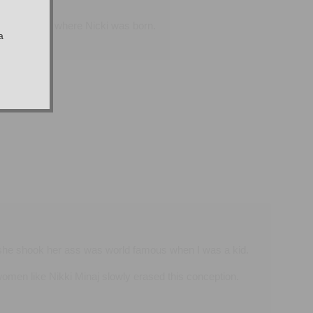
ago? That is where Nicki was born.
а
 she shook her ass was world famous when I was a kid.
omen like Nikki Minaj slowly erased this conception.