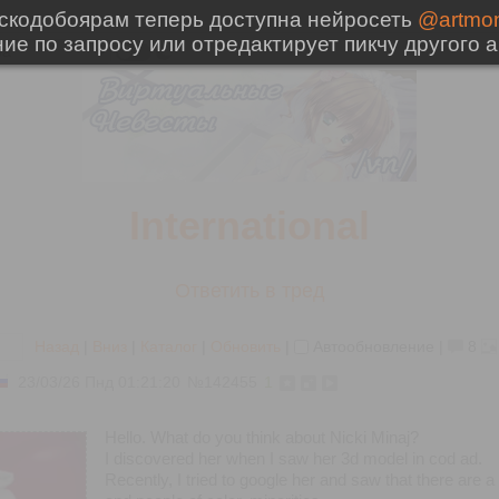
International
Ответить в тред
Назад
|
Вниз
|
Каталог
|
Обновить
|
Автообновление
|
8
23/03/26 Пнд 01:21:20
№
142455
1
Hello. What do you think about Nicki Minaj?
I discovered her when I saw her 3d model in cod ad.
Recently, I tried to google her and saw that there are a 