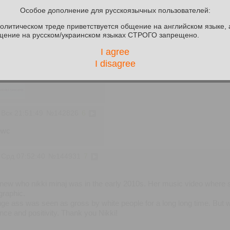
 Пнд 03:48:34
№
142459
4
Особое дополнение для русскоязычных пользователей:
 need to apply to the British embassy to get visa to Trinidad and Tob
политическом треде приветствуется общение на английском языке, 
nya for some reason.
щение на русском/украинском языках СТРОГО запрещено.
I agree
 Птн 14:58:19
№
142687
5
I disagree
Its over!
 Вск 21:51:49
№
142826
6
 bwc
 Срд 07:52:40
№
144931
7
new who nikki minaj was in the early 2010s. Her music video where
graphic.
uge ass was seen as gross by white people for a long long time. But w
nce and positivity. Thank you Nikki!