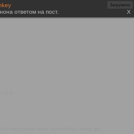
Загружено
3
6
lot of upset people online, mostly leftists, openly gay