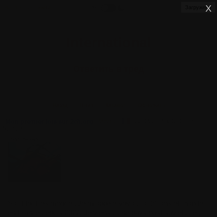
Главная
Настройки
Загружено
International
Ответить в тред
Назад
Вниз
Каталог
Обновить
Mon premier fois sur 2ch.org
Vova51
22/03/26 Вск 02:06:58
№
142395
1
154Кб, 640x480
Salut tout les monde . Je m'appele Vova , j'ai 21 ans et j'habite
en France depuis 2022. Je viens d'une pays post-sovietique ,