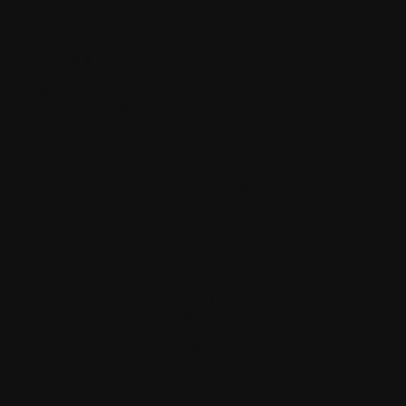
moi aussi je suis français
>>145383
Anonymous
25/05/26 Пнд 00:12:58
№
145383
10
>>145365
d'où êtes-vous en france?
Назад
Вверх
Каталог
Обновить
Ответить в тред
Тематика:
au
/
bi
/
biz
/
bo
/
c
/
em
/
fa
/
fiz
/
fl
/
ftb
/
hh
/
hi
/
me
/
mg
/
mlp
/
mo
/
mov
/
mu
/
ne
/
psy
/
re
/
sci
/
sf
/
sn
/
sp
/
spc
/
tv
/
un
/
w
/
wh
/
wm
/
wp
/
zog
/
kpop
Творчество:
de
/
di
/
diy
/
mus
/
pa
/
p
/
wrk
/
trv
Техника и софт:
gd
/
hw
/
mobi
/
pr
/
ra
/
s
/
t
/
web
Игры:
bg
/
cg
/
ruvn
/
tes
/
v
/
vg
/
gacha
/
wr
Японская
культура:
a
/
fd
/
ja
/
ma
/
vn
Разное:
d
/
b
/
o
/
soc
/
media
/
r
/
abu
/
rf
Взрослым:
fur
/
gg
/
vape
/
h
/
ho
/
hc
/
e
/
fet
/
sex
/
fag
Политика:
int
/
po
/
news
Новые:
man
/
ai
/
nf
Прочие доски