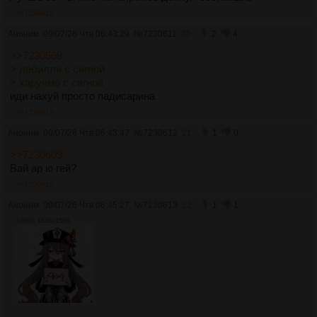
>>7230612
Аноним
09/07/26 Чтв 06:43:29
№
7230611
20
2
4
>>7230568
> дебилли с сигной
> харучмо с сигной
иди нахуй просто падисарина
>>7230613
Аноним
09/07/26 Чтв 06:43:47
№
7230612
21
1
0
>>7230609
Вай ар ю гей?
>>7230618
Аноним
09/07/26 Чтв 06:45:27
№
7230613
22
1
1
379Кб, 1536x1536