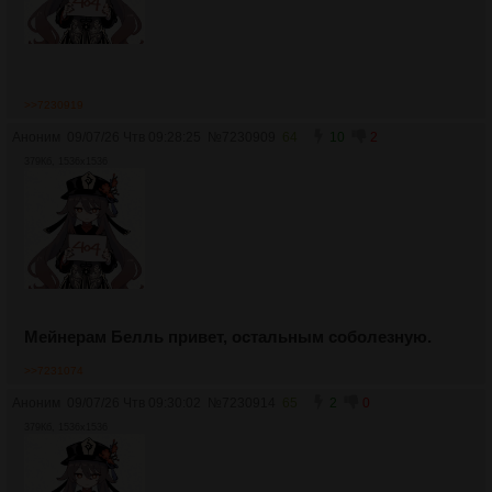
>>7230919
Аноним
09/07/26 Чтв 09:28:25
№
7230909
64
10
2
379Кб, 1536x1536
Мейнерам Белль привет, остальным соболезную.
>>7231074
Аноним
09/07/26 Чтв 09:30:02
№
7230914
65
2
0
379Кб, 1536x1536