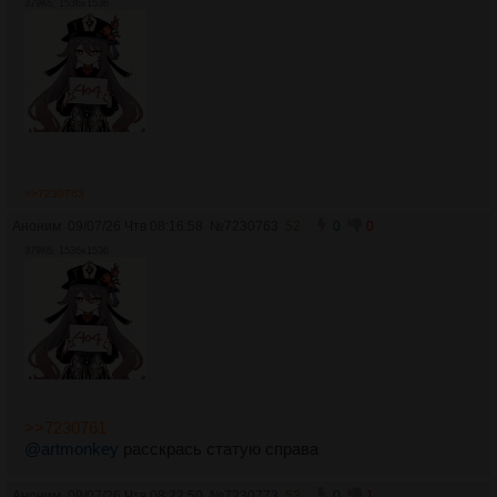
379Кб, 1536x1536
>>7230763
Аноним
09/07/26 Чтв 08:16:58
№
7230763
52
0
0
379Кб, 1536x1536
>>7230761
@artmonkey
расскрась статую справа
Аноним
09/07/26 Чтв 08:22:50
№
7230773
53
0
1