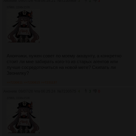
Аноним
09/07/26 Чтв 06:18:21
№
7230568
3
1
3
379Кб, 1536x1536
Анончики, нужен совет по моему аккаунту, а конкретно
стоит ли мне забирать кого-то из старых агентов или
лучше сосредоточиться на новой мете? Скипать ли
Звонилку?
>>7230611
>>7230615
>>7231137
Аноним
09/07/26 Чтв 06:25:24
№
7230575
4
3
0
379Кб, 1536x1536