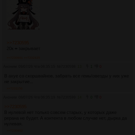
>>7230595
20к
=
закрывает
>>7230601
>>7232435
Аноним
09/07/26 Чтв 06:35:15
№
7230598
13
1
0
В ахуе со скоршвайнов, забрать все гемы\звезды у них уже
не закрытие...
>>7231150
Аноним
09/07/26 Чтв 06:35:19
№
7230599
14
0
0
>>7230595
В нулевой нет только совсем старых, у которых даже
рерана не будет. А контента в любом случае нет, дырка да
нулевая.
>>7230602