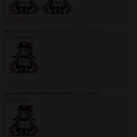
>>7230577
Аноним
09/07/26 Чтв 06:27:14
№
7230581
7
0
0
379Кб, 1536x1536
Аноним
09/07/26 Чтв 06:29:13
№
7230588
8
0
1
379Кб, 1536x1536