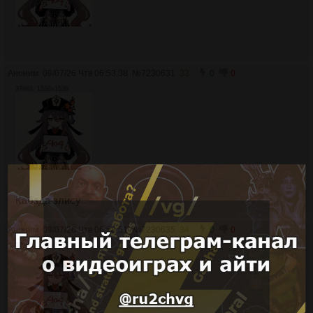
Аноним
09/07/26 Чтв 06:53:38
№
7230631
33
0
0
379Кб, 1536x1536
Кабзда злису
Аноним
09/07/26 Чтв 06:58:51
№
7230635
34
0
0
379Кб, 1536x1536