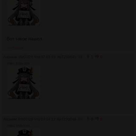
Вот такое нашел
>>7230829
Аноним
09/07/26 Чтв 07:03:33
№
7230645
39
1
0
379Кб, 1536x1536
Аноним
09/07/26 Чтв 07:04:12
№
7230646
40
0
0
379Кб, 1536x1536