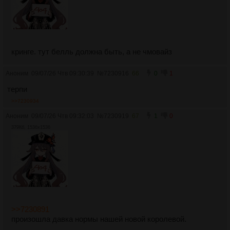
кринге. тут белль должна быть, а не чмовайз
Аноним
09/07/26 Чтв 09:30:39
№
7230916
66
0
1
терпи
>>7230934
Аноним
09/07/26 Чтв 09:32:03
№
7230919
67
1
0
379Кб, 1536x1536
>>7230891
произошла давка нормы нашей новой королевой.