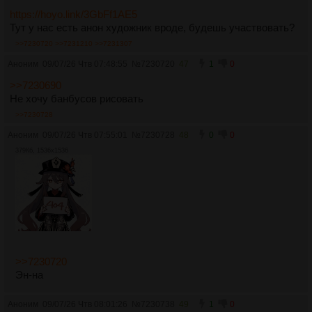
https://hoyo.link/3GbFf1AE5
Тут у нас есть анон художник вроде, будешь участвовать?
>>7230720
>>7231210
>>7231307
Аноним
09/07/26 Чтв 07:48:55
№
7230720
47
1
0
>>7230690
Не хочу банбусов рисовать
>>7230728
Аноним
09/07/26 Чтв 07:55:01
№
7230728
48
0
0
379Кб, 1536x1536
>>7230720
Эн-на
Аноним
09/07/26 Чтв 08:01:26
№
7230738
49
1
0