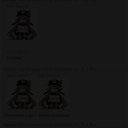
Аноним
09/07/26 Чтв 07:28:42
№
7230679
44
0
0
379Кб, 1536x1536
>>7230670
Кошмар
Аноним
09/07/26 Чтв 07:30:35
№
7230684
45
2
0
379Кб, 1536x1536
379Кб, 1536x1536
Начинаем утро с бимбо унитазов
Аноним
09/07/26 Чтв 07:33:38
№
7230690
46
0
0