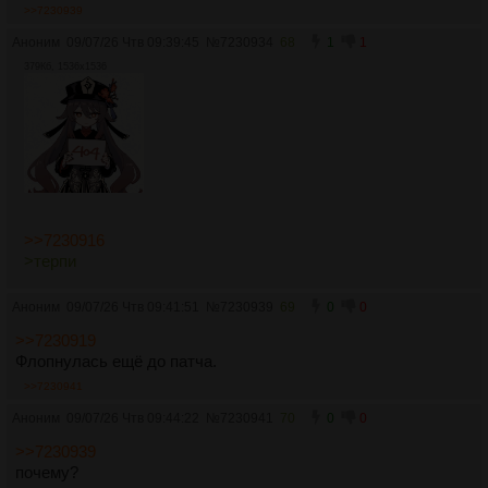
>>7230939
Аноним
09/07/26 Чтв 09:39:45
№
7230934
68
1
1
379Кб, 1536x1536
>>7230916
>терпи
Аноним
09/07/26 Чтв 09:41:51
№
7230939
69
0
0
>>7230919
Флопнулась ещё до патча.
>>7230941
Аноним
09/07/26 Чтв 09:44:22
№
7230941
70
0
0
>>7230939
почему?