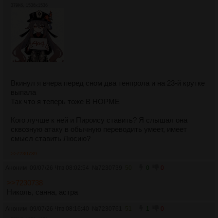
379Кб, 1536x1536
Вкинул я вчера перед сном два тенпрола и на 23-й крутке
выпала
Так что я теперь тоже В НОРМЕ
Кого лучше к ней и Пироису ставить? Я слышал она
сквозную атаку в обычную переводить умеет, имеет
смысл ставить Люсию?
>>7230739
Аноним
09/07/26 Чтв 08:02:54
№
7230739
50
0
0
>>7230738
Николь, санна, астра
Аноним
09/07/26 Чтв 08:16:40
№
7230761
51
1
0