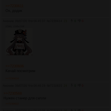
>>7230611
Ок, додик
Аноним
09/07/26 Чтв 06:45:37
№
7230614
23
0
0
379Кб, 1536x1536
>>7230606
Качай посмотрим
>>7230624
Аноним
09/07/26 Чтв 06:46:19
№
7230615
24
0
0
>>7230568
Нужен станер для силли
>>7230622
Аноним
09/07/26 Чтв 06:47:08
№
7230617
25