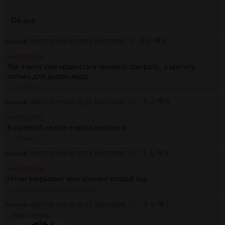
Ой все
Аноним
09/07/26 Чтв 06:29:59
№
7230591
9
0
0
>>7230574
Так я могу кем нравится в нулевой поиграть, а крутить
только для дырок надо.
>>7230594
Аноним
09/07/26 Чтв 06:32:25
№
7230594
10
0
0
>>7230591
В нулевой не все и мало контента.
>>7230602
Аноним
09/07/26 Чтв 06:32:29
№
7230595
11
1
0
>>7230575
Но он закрывает мне контент второй год
>>7230596
>>7230599
>>7230605
Аноним
09/07/26 Чтв 06:33:42
№
7230596
12
0
2
379Кб, 1536x1536