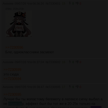
Аноним
09/07/26 Чтв 06:36:26
№
7230601
15
0
0
379Кб, 1536x1536
>>7230596
Бле, одноклассники засмеют
Аноним
09/07/26 Чтв 06:37:04
№
7230602
16
0
0
>>7230599
это сюда
>>7230594
Аноним
09/07/26 Чтв 06:38:47
№
7230605
17
0
0
>>7230595
Лучше бы ты жопастому бегемоту в латексе сигну выбил а
не
падисар
у, эффект был бы тот же в 20-25к только на