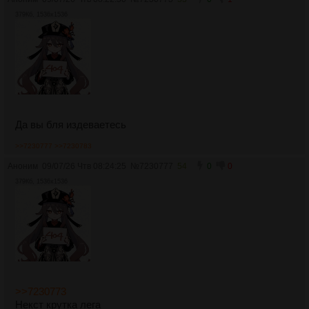
379Кб, 1536x1536
Да вы бля издеваетесь
>>7230777
>>7230783
Аноним
09/07/26 Чтв 08:24:25
№
7230777
54
0
0
379Кб, 1536x1536
>>7230773
Некст крутка лега