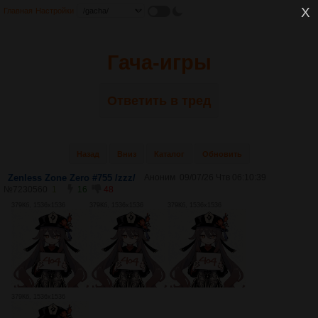
Главная
Настройки
Гача-игры
Ответить в тред
Назад
Вниз
Каталог
Обновить
Zenless Zone Zero #755 /zzz/
Аноним
09/07/26 Чтв 06:10:39
№
7230560
1
16
48
379Кб, 1536x1536
379Кб, 1536x1536
379Кб, 1536x1536
379Кб, 1536x1536