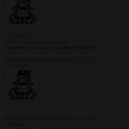
>>7230639
>Что это там Хурма закрывает
Возможность выхода в эндгейм для аккаунта
Аноним
09/07/26 Чтв 07:18:39
№
7230666
41
0
0
379Кб, 1536x1536
Аноним
09/07/26 Чтв 07:25:16
№
7230670
42
1
0
379Кб, 1536x1536