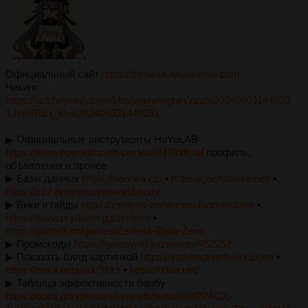
Официальный сайт
https://zenless.hoyoverse.com
Чекинг
https://act.hoyolab.com/bbs/event/signin/zzz/e20240603144809
1.html?act_id=e202406031448091
▶︎ Официальные инструменты HoYoLAB
https://www.hoyolab.com/circles/8/47/official
профиль,
объявления и прочее
▶︎ Базы данных
https://nanoka.cc/
▪︎
https://gachabase.net/
▪︎
https://zzz.honeyhunterworld.com/
▶︎ Вики и гайды
https://zenless-zone-zero.fandom.com
▪︎
https://www.prydwen.gg/zenless
▪︎
https://game8.co/games/Zenless-Zone-Zero
▶︎ Промокоды
https://gamewith.jp/zenless/452252
▶︎ Показать билд картинкой
https://interknot-network.com/
▪︎
https://enka.network/?zzz
▪︎
https://zfae.net/
▶︎ Таблица эффективности банбу
https://docs.google.com/spreadsheets/d/e/2PACX-