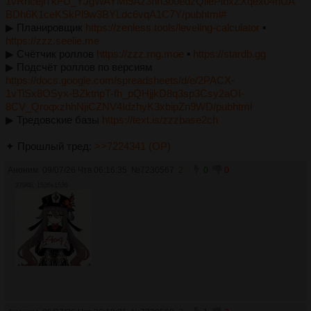
1vRhcejlTkFU_YJgWAYMl9Az3hh3o0edzQllePlbxZXqex04nUA
BDh6K1ceKSkPl9w3BYLdc6vqA1C7Y/pubhtml#
▶︎ Планировщик
https://zenless.tools/leveling-calculator
▪︎
https://zzz.seelie.me
▶︎ Счётчик роллов
https://zzz.rng.moe
▪︎
https://stardb.gg
▶︎ Подсчёт роллов по версиям
https://docs.google.com/spreadsheets/d/e/2PACX-
1vTiSx8OSyx-BZktnpT-fh_pQHjjkD8q3sp3Csy2aOI-
8CV_QroqxzhhNjiCZNV4IdzhyK3xbipZn9WD/pubhtml
▶︎ Тредовские базы
https://text.is/zzzbase2ch
✦ Прошлый тред:
>>7224341 (OP)
Аноним
09/07/26 Чтв 06:16:35
№
7230567
2
0
0
379Кб, 1536x1536