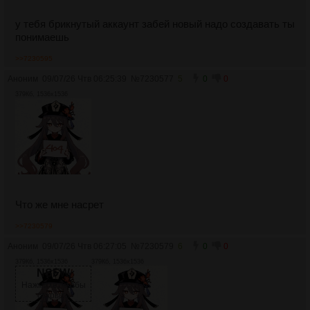
у тебя брикнутый аккаунт забей новый надо создавать ты
понимаешь
>>7230595
Аноним
09/07/26 Чтв 06:25:39
№
7230577
5
0
0
379Кб, 1536x1536
Что же мне насрет
>>7230579
Аноним
09/07/26 Чтв 06:27:05
№
7230579
6
0
0
379Кб, 1536x1536
379Кб, 1536x1536
NSFW
Нажмите, чтобы
открыть