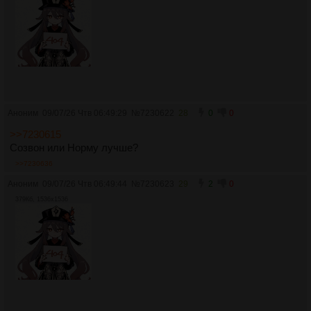
Аноним
09/07/26 Чтв 06:49:29
№
7230622
28
0
0
>>7230615
Созвон или Норму лучше?
>>7230636
Аноним
09/07/26 Чтв 06:49:44
№
7230623
29
2
0
379Кб, 1536x1536