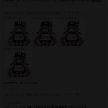
экране была бы не сосиска. Расставил приоритеты
вжушк
.
>>7230609
Аноним
09/07/26 Чтв 06:39:24
№
7230606
18
0
0
379Кб, 1536x1536
379Кб, 1536x1536
379Кб, 1536x1536
379Кб, 1536x1536
Закинул тенрольчик
>>7230614
Аноним
09/07/26 Чтв 06:42:17
№
7230609
19
1
2
>>7230605
Лучше бы ты мне монохромов депнул сосикошиз