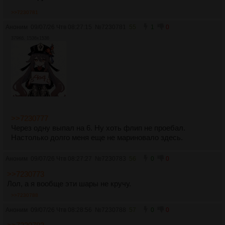
>>7230781
Аноним
09/07/26 Чтв 08:27:15
№
7230781
55
1
0
379Кб, 1536x1536
>>7230777
Через одну выпал на 6. Ну хоть флип не проебал.
Настолько долго меня еще не мариновало здесь.
Аноним
09/07/26 Чтв 08:27:27
№
7230783
56
0
0
>>7230773
Лол, а я вообще эти шары не кручу.
>>7230788
Аноним
09/07/26 Чтв 08:28:56
№
7230788
57
0
0