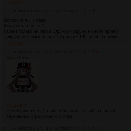
>>7231173
Аноним
09/07/26 Чтв 09:45:06
№
7230944
71
0
0
Вопрос сигны у рами.
Маст пулл или нет?
Гарант только на перса. Оружку покручу, но если проебу,
докручивать смысла нет? Дорого же 180 пулов в оружку.
>>7231126
Аноним
09/07/26 Чтв 09:45:50
№
7230946
72
0
1
379Кб, 1536x1536
>>7230887
Не иронично представив себя на месте вайза ощутил
внутренний страх вместо стояка
Аноним
09/07/26 Чтв 09:51:36
№
7230955
73
1
2