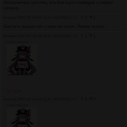
бесконечные цепочки, это бля было очевидно с самого
начала.
Аноним
09/07/26 Чтв 09:12:06
№
7230872
61
0
1
Билли и правда как станер не очень. Норма лучше.
Аноним
09/07/26 Чтв 09:21:57
№
7230887
62
2
1
379Кб, 1536x1536
>>7230946
Аноним
09/07/26 Чтв 09:22:26
№
7230891
63
0
0
379Кб, 1536x1536