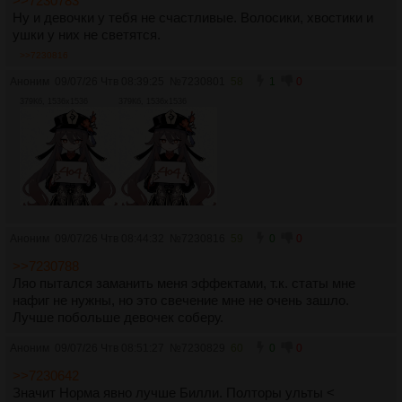
>>7230783
Ну и девочки у тебя не счастливые. Волосики, хвостики и
ушки у них не светятся.
>>7230816
Аноним
09/07/26 Чтв 08:39:25
№
7230801
58
1
0
379Кб, 1536x1536
379Кб, 1536x1536
Аноним
09/07/26 Чтв 08:44:32
№
7230816
59
0
0
>>7230788
Ляо пытался заманить меня эффектами, т.к. статы мне
нафиг не нужны, но это свечение мне не очень зашло.
Лучше побольше девочек соберу.
Аноним
09/07/26 Чтв 08:51:27
№
7230829
60
0
0
>>7230642
Значит Норма явно лучше Билли. Полторы ульты <