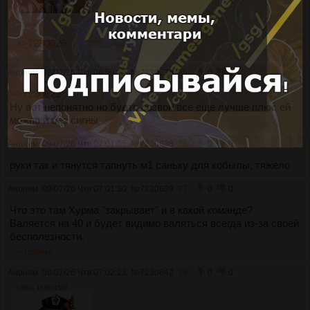
>>7230626
Аноним
09/07/26 Чтв 06:59:12
№
7230636
35
0
0
>>7230622
Ну вот непонятно но будто созвон все еще лучше плюс ей
можно и без сигны
Аноним
09/07/26 Чтв 07:01:05
№
7230638
36
0
0
руки так и тянутся тапнуть м1 саньку для кобылы, тяжело
Аноним
09/07/26 Чтв 07:01:30
№
7230639
37
0
0
Что это там Хурма "закрывает" и в какой команде?
Валяется на 40 и будет видимо валяться всегда из-за своей
бесполезности.
>>7230646
Аноним
09/07/26 Чтв 07:02:23
№
7230642
38
0
0
379Кб, 1536x1536