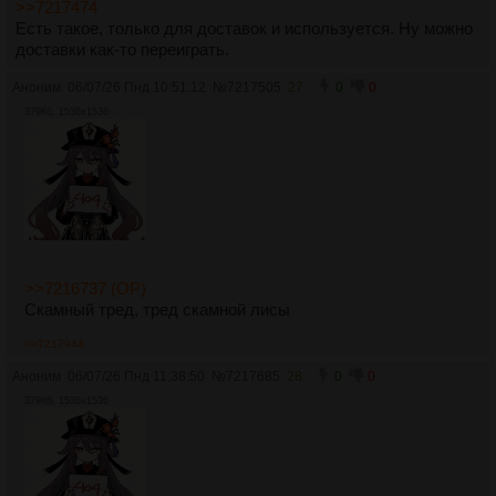
>>7217474
Есть такое, только для доставок и используется. Ну можно
доставки как-то переиграть.
Аноним
06/07/26 Пнд 10:51:12
№
7217505
27
0
0
379Кб, 1536x1536
>>7216737 (OP)
Скамный тред, тред скамной лисы
>>7217944
Аноним
06/07/26 Пнд 11:38:50
№
7217685
28
0
0
379Кб, 1536x1536