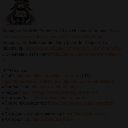
Arknights: Endfield [Sketches of Lost Heirlooms] Version Trailer
-
https://www.youtube.com/watch?v=GdCxnGQ2meo
Arknights: Endfield Operator Story [Camille: Keeper on a
Bloodhunt] -
https://www.youtube.com/watch?v=xsm-hMPqPEw
// Ежедневный Птичинг:
https://game.skport.com/endfield/sign-
in
▼// Ресурсы
▸Сайт:
https://endfield.gryphline.com/ru-ru
| TG:
https://t.me/AKEndfieldRU
| VK:
https://vk.com/akendfieldru
▸Сообщество:
https://www.skport.com/
▸Гайды:
https://www.prydwen.gg/arknights-endfield
▸Чертежи базы:
https://talospioneers.com/ru
▸Схема производства:
https://jambochen.github.io/endfield-
calc/
▸База данных и интерактивка:
https://endfieldtools.dev
▸Алтари:
https://text.is/SanctuaryAke