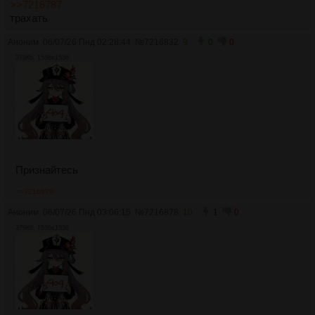
>>7216787
трахать
Аноним
06/07/26 Пнд 02:28:44
№
7216832
9
0
0
379Кб, 1536x1536
Признайтесь
>>7216878
Аноним
06/07/26 Пнд 03:06:15
№
7216878
10
1
0
379Кб, 1536x1536