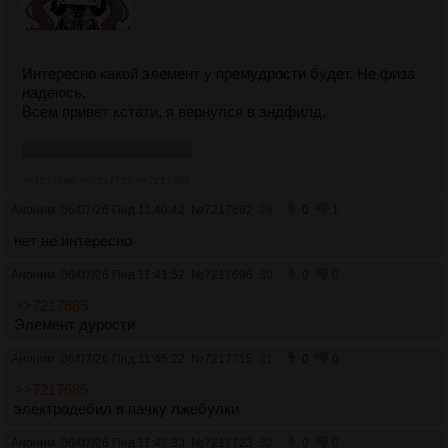
Интересно какой элемент у премудрости будет. Не физа
надеюсь.
Всем привет кстати, я вернулся в эндфилд.
Шучу, я не ливал никуда
>>7217696
>>7217715
>>7217783
Аноним
06/07/26 Пнд 11:40:42
№
7217692
29
0
1
нет не интересно
Аноним
06/07/26 Пнд 11:41:52
№
7217696
30
0
0
>>7217685
Элемент дурости
Аноним
06/07/26 Пнд 11:45:22
№
7217715
31
0
0
>>7217685
электродебил в пачку лжебулки
Аноним
06/07/26 Пнд 11:47:33
№
7217723
32
0
0