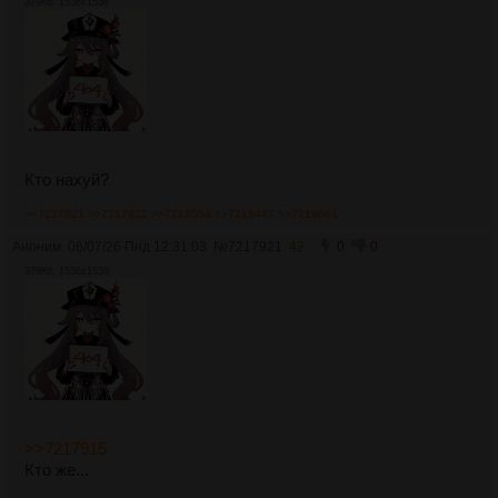
379Кб, 1536x1536
Кто нахуй?
>>7217921
>>7217922
>>7218054
>>7218447
>>7218661
Аноним
06/07/26 Пнд 12:31:03
№
7217921
42
0
0
379Кб, 1536x1536
>>7217915
Кто же...