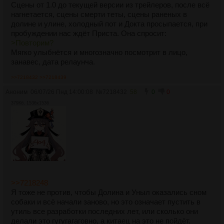
Сцены от 1.0 до текущей версии из трейлеров, после всё
нагнетается, сцены смерти теты, сцены раненых в
долине и улине, холодный пот и Докта просыпается, при
пробуждении нас ждёт Приста. Она спросит:
>Повторим?
Мягко улыбнётся и многозначно посмотрит в лицо,
занавес, дата релаунча.
>>7218432
>>7218439
Аноним
06/07/26 Пнд 14:00:08
№
7218432
58
0
0
379Кб, 1536x1536
>>7218248
Я тоже не против, чтобы Долина и Уныл оказались сном
собаки и всё начали заново, но это означает пустить в
утиль все разработки последних лет, или сколько они
делали это гугугагаговно, а китаец на это не пойдёт.