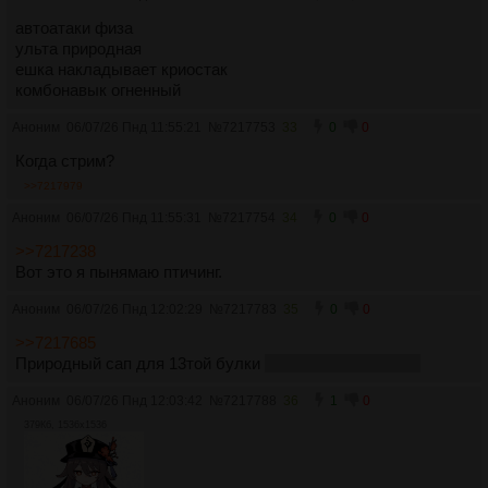
автоатаки физа
ульта природная
ешка накладывает криостак
комбонавык огненный
Аноним
06/07/26 Пнд 11:55:21
№
7217753
33
0
0
Когда стрим?
>>7217979
Аноним
06/07/26 Пнд 11:55:31
№
7217754
34
0
0
>>7217238
Вот это я пынямаю птичинг.
Аноним
06/07/26 Пнд 12:02:29
№
7217783
35
0
0
>>7217685
Природный сап для 13той булки
булка природный дд
Аноним
06/07/26 Пнд 12:03:42
№
7217788
36
1
0
379Кб, 1536x1536