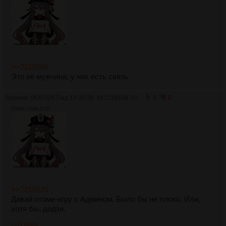
>>7218566
Это её мужчина, у них есть связь
Аноним
06/07/26 Пнд 14:36:38
№
7218599
65
0
0
379Кб, 1536x1536
>>7218520
Давай отоме-игру с Админом. Было бы не плохо. Или,
хотя бы, додзи.
>>7218606