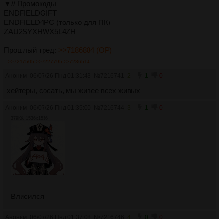
▼// Промокоды
ENDFIELDGIFT
ENDFIELD4PC (только для ПК)
ZAU2SYXHWX5L4ZH
Прошлый тред:
>>7186884 (OP)
>>7217505
>>7227795
>>7236514
Аноним
06/07/26 Пнд 01:31:43
№
7216741
2
1
0
хейтеры, сосать, мы живее всех живых
Аноним
06/07/26 Пнд 01:35:00
№
7216744
3
1
0
379Кб, 1536x1536
Влисился
Аноним
06/07/26 Пнд 01:37:08
№
7216746
4
0
0