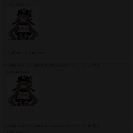
379Кб, 1536x1536
Рыбоньку хочется...
Аноним
06/07/26 Пнд 01:51:09
№
7216777
5
1
0
379Кб, 1536x1536
Аноним
06/07/26 Пнд 01:52:34
№
7216778
6
0
0
379Кб, 1536x1536