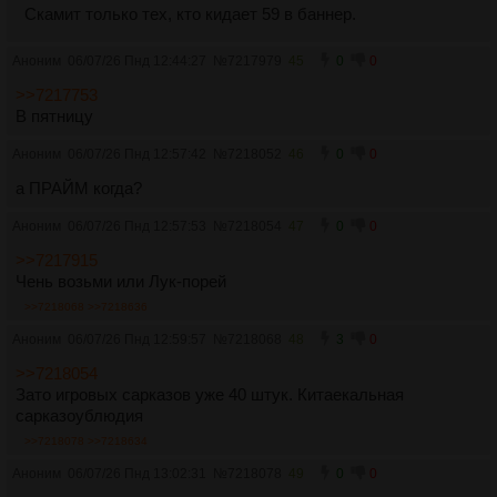
Скамит только тех, кто кидает 59 в баннер.
Аноним
06/07/26 Пнд 12:44:27
№
7217979
45
0
0
>>7217753
В пятницу
Аноним
06/07/26 Пнд 12:57:42
№
7218052
46
0
0
а ПРАЙМ когда?
Аноним
06/07/26 Пнд 12:57:53
№
7218054
47
0
0
>>7217915
Чень возьми или Лук-порей
>>7218068
>>7218636
Аноним
06/07/26 Пнд 12:59:57
№
7218068
48
3
0
>>7218054
Зато игровых сарказов уже 40 штук. Китаекальная
сарказоублюдия
>>7218078
>>7218634
Аноним
06/07/26 Пнд 13:02:31
№
7218078
49
0
0