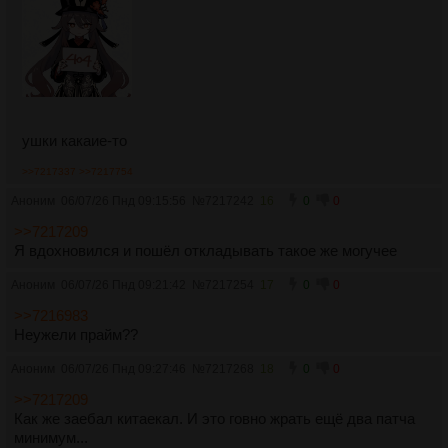
ушки какаие-то
>>7217337
>>7217754
Аноним
06/07/26 Пнд 09:15:56
№
7217242
16
0
0
>>7217209
Я вдохновился и пошёл откладывать такое же могучее
Аноним
06/07/26 Пнд 09:21:42
№
7217254
17
0
0
>>7216983
Неужели прайм??
Аноним
06/07/26 Пнд 09:27:46
№
7217268
18
0
0
>>7217209
Как же заебал китаекал. И это говно жрать ещё два патча
минимум...