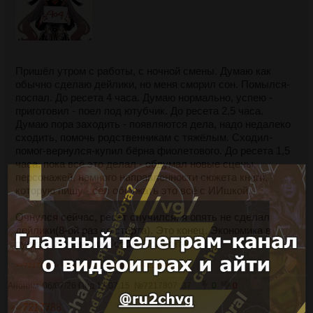
Пришёл утром с работы, с ночной смены. Думаю как
обычно сделаю дейлики, но меня сморил сон. Помылся-
поспал. До ресета 4 часа. Думаю нормально, успею -
приготовил - поел под ютубчик. До ресета 2,5 часа.
Думаю пора заходить - появляются дела, надо недалеко
сходить, помочь родственникам с тяжёлым. Сходил-
помог-вернулся-купил бёрна фиолетового. До ресета 1,5
часа, пока всё это делал - обдумал новые сцены,
персонажей, немного направленности сюжета книги,
которую пишу - сел обсужать это всё с ИИшкой.
Очнулся сейчас, ресет случился, я опять не сделал
дейлики(8-ой раз со старта). Это конец. Экономика в
руинах. Я ненавижу себя. Помогите
>>7217807
>>7218174
>>7220025
>>7223948
Аноним
06/07/26 Пнд 12:07:15
№
7217807
37
0
0
>>7217788