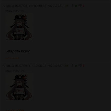
Аноним
06/07/26 Пнд 09:58:42
№
7217321
19
0
0
379Кб, 1536x1536
Блядоту пощу
>>7217435
Аноним
06/07/26 Пнд 10:06:02
№
7217337
20
0
0
379Кб, 1536x1536
>>7217238