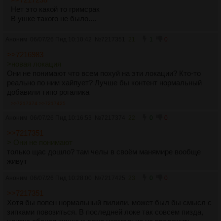
Нет это какой то гримсрак
В ушке такого не было....
Аноним
06/07/26 Пнд 10:10:42
№
7217351
21
1
0
>>7216983
>новая локация
Они не понимают что всем похуй на эти локации? Кто-то
реально по ним хайпует? Лучше бы контент нормальный
добавили типо рогалика
>>7217374
>>7217425
Аноним
06/07/26 Пнд 10:16:53
№
7217374
22
0
0
>>7217351
> Они не понимают
только щас дошло? там челы в своём манямире вообще
живут
Аноним
06/07/26 Пнд 10:28:00
№
7217425
23
0
0
>>7217351
Хотя бы попен нормальный пилили, может был бы смысл с
зипками повозиться. В последней локе так совсем пизда,