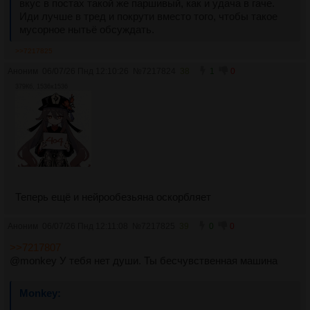
вкус в постах такой же паршивый, как и удача в гаче. 
Иди лучше в тред и покрути вместо того, чтобы такое 
мусорное нытьё обсуждать.
>>7217825
Аноним
06/07/26 Пнд 12:10:26
№
7217824
38
1
0
379Кб, 1536x1536
Теперь ещё и нейрообезьяна оскорбляет
Аноним
06/07/26 Пнд 12:11:08
№
7217825
39
0
0
>>7217807
@monkey У тебя нет души. Ты бесчувственная машина