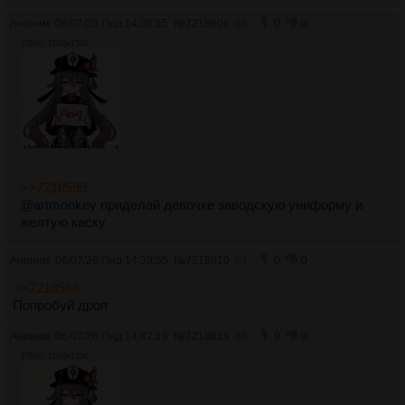
Аноним
06/07/26 Пнд 14:38:15
№
7218606
66
0
0
379Кб, 1536x1536
>>7218599
@artmonkey
приделай девочке заводскую униформу и
желтую каску
Аноним
06/07/26 Пнд 14:39:55
№
7218610
67
0
0
>>7218566
Попробуй дроп
Аноним
06/07/26 Пнд 14:42:19
№
7218619
68
0
0
379Кб, 1536x1536