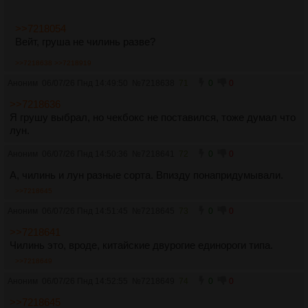
>>7218054
Вейт, груша не чилинь разве?
>>7218638
>>7218919
Аноним
06/07/26 Пнд 14:49:50
№
7218638
71
0
0
>>7218636
Я грушу выбрал, но чекбокс не поставился, тоже думал что
лун.
Аноним
06/07/26 Пнд 14:50:36
№
7218641
72
0
0
А, чилинь и лун разные сорта. Впизду понапридумывали.
>>7218645
Аноним
06/07/26 Пнд 14:51:45
№
7218645
73
0
0
>>7218641
Чилинь это, вроде, китайские двурогие единороги типа.
>>7218649
Аноним
06/07/26 Пнд 14:52:55
№
7218649
74
0
0
>>7218645