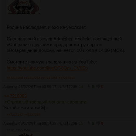
Родина наблюдает, и эхо не умолкает.
Специальный выпуск Arknights: Endfield, посвященный
«Собранию друзей» и предпросмотру версии
«Возвращение домой», начнется 10 июля в 14:30 (MCK).
Смотрите прямую трансляцию на YouTube:
https://youtube.com/live/2G3Qm_CV0Eo
>>7217209
>>7217254
>>7217351
>>7218212
Аноним
06/07/26 Пнд 08:59:17
№
7217209
14
0
0
>>7216983
>Огромный твёрдый монолит сиранита
Какой же китаекайф
>>7217242
>>7217268
Аноним
06/07/26 Пнд 09:14:28
№
7217238
15
0
0
379Кб, 1536x1536