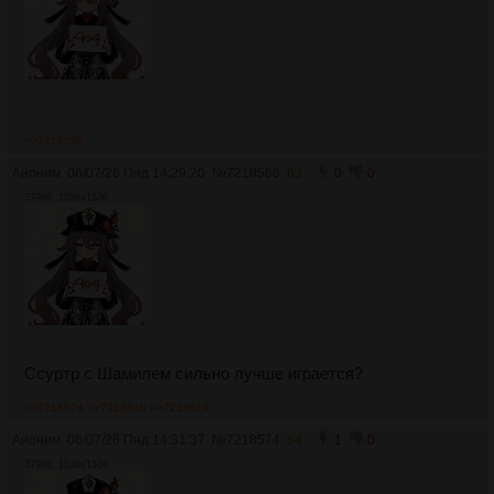
>>7218599
Аноним
06/07/26 Пнд 14:29:20
№
7218566
63
0
0
379Кб, 1536x1536
Ссуртр с Шамилем сильно лучше играется?
>>7218574
>>7218610
>>7218619
Аноним
06/07/26 Пнд 14:31:37
№
7218574
64
1
0
379Кб, 1536x1536