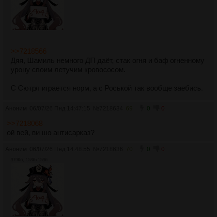
>>7218566
Дяя, Шамиль немного ДП даёт, стак огня и баф огненному
урону своим летучим кровососом.
С Сютрл играется норм, а с Роськой так вообще заебись.
Аноним
06/07/26 Пнд 14:47:15
№
7218634
69
0
0
>>7218068
ой вей, ви шо антисарказ?
Аноним
06/07/26 Пнд 14:48:55
№
7218636
70
0
0
379Кб, 1536x1536