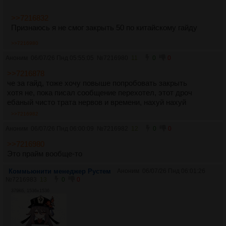
>>7216832
Признаюсь я не смог закрыть 50 по китайскому гайду
>>7216980
Аноним
06/07/26 Пнд 05:55:05
№
7216980
11
0
0
>>7216878
че за гайд, тоже хочу повыше попробовать закрыть
хотя не, пока писал сообщение перехотел, этот дроч
ебаный чисто трата нервов и времени, нахуй нахуй
>>7216982
Аноним
06/07/26 Пнд 06:00:09
№
7216982
12
0
0
>>7216980
Это прайм вообще-то
Коммьюнити менеджер Рустем
Аноним
06/07/26 Пнд 06:01:26
№
7216983
13
0
0
379Кб, 1536x1536