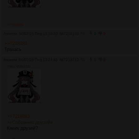
>>7218189
Аноним
06/07/26 Пнд 13:19:20
№
7218189
54
0
0
>>7218181
Трахать
Аноним
06/07/26 Пнд 13:24:46
№
7218212
55
0
0
379Кб, 1536x1536
>>7216983
>«Собранию друзей»
Каких друзей?