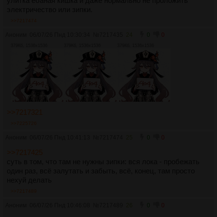
улитка ебаная кишка и даже нормально не проложить
электричество или зипки.
>>7217474
Аноним
06/07/26 Пнд 10:30:34
№
7217435
24
0
0
379Кб, 1536x1536
379Кб, 1536x1536
379Кб, 1536x1536
>>7217321
>>7225726
Аноним
06/07/26 Пнд 10:41:13
№
7217474
25
0
0
>>7217425
суть в том, что там не нужны зипки: вся лока - пробежать
один раз, всё залутать и забыть, всё, конец, там просто
нехуй делать
>>7217489
Аноним
06/07/26 Пнд 10:46:08
№
7217489
26
0
0