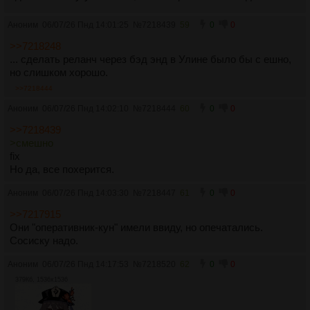
Аноним
06/07/26 Пнд 14:01:25
№
7218439
59
0
0
>>7218248
... сделать реланч через бэд энд в Улине было бы с ешно,
но слишком хорошо.
>>7218444
Аноним
06/07/26 Пнд 14:02:10
№
7218444
60
0
0
>>7218439
>смешно
fix
Но да, все похерится.
Аноним
06/07/26 Пнд 14:03:30
№
7218447
61
0
0
>>7217915
Они "оперативник-кун" имели ввиду, но опечатались.
Сосиску надо.
Аноним
06/07/26 Пнд 14:17:53
№
7218520
62
0
0
379Кб, 1536x1536