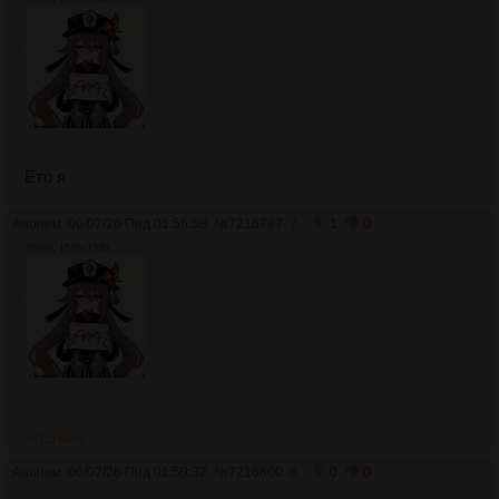
Ето я
Аноним
06/07/26 Пнд 01:56:58
№
7216787
7
1
0
379Кб, 1536x1536
>>7216800
Аноним
06/07/26 Пнд 01:59:32
№
7216800
8
0
0