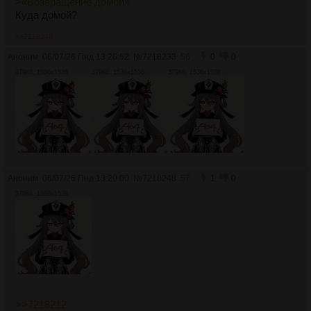
>«Возвращение домой»
Куда домой?
>>7218248
Аноним
06/07/26 Пнд 13:26:52
№
7218233
56
0
0
379Кб, 1536x1536
379Кб, 1536x1536
379Кб, 1536x1536
Аноним
06/07/26 Пнд 13:29:00
№
7218248
57
1
0
379Кб, 1536x1536
>>7218212