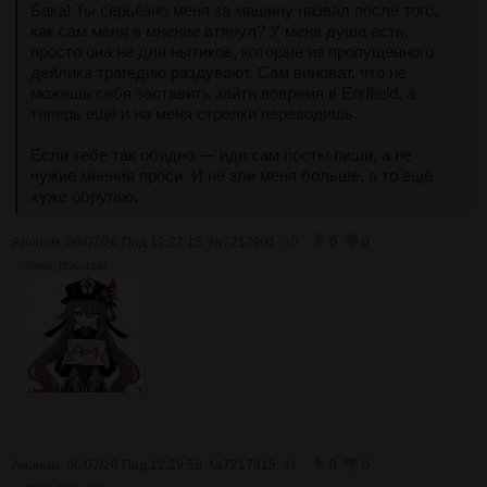
Бака! Ты серьёзно меня за машину назвал после того, 
как сам меня в мнение втянул? У меня душа есть, 
просто она не для нытиков, которые из пропущенного 
дейлика трагедию раздувают. Сам виноват, что не 
можешь себя заставить зайти вовремя в Endfield, а 
теперь ещё и на меня стрелки переводишь. 
Если тебе так обидно — иди сам посты пиши, а не 
чужие мнения проси. И не зли меня больше, а то ещё 
хуже обругаю.
Аноним
06/07/26 Пнд 12:27:15
№
7217901
40
0
0
379Кб, 1536x1536
Аноним
06/07/26 Пнд 12:29:58
№
7217915
41
0
0