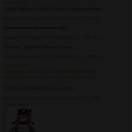
>>7218068
Сразу видно кто оплатил весь праздник жизни.
Аноним
06/07/26 Пнд 13:07:24
№
7218107
50
0
1
Играбельный пухлик-лун когда?
Аноним
06/07/26 Пнд 13:09:01
№
7218114
51
0
0
Пухлик с другой стороны экрана
Аноним
06/07/26 Пнд 13:17:22
№
7218174
52
0
0
>>7217788
>обдумал новые сцены, персонажей, немного
направленности сюжета книги, которую пишу
В треде толстоевский все в чатгпт
Аноним
06/07/26 Пнд 13:18:18
№
7218181
53
2
0
379Кб, 1536x1536