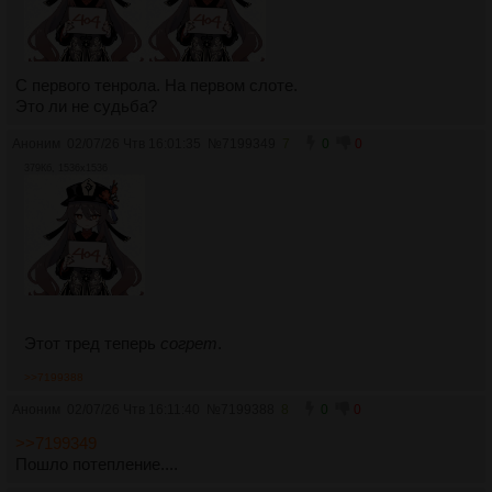
С первого тенрола. На первом слоте.
Это ли не судьба?
Аноним
02/07/26 Чтв 16:01:35
№
7199349
7
0
0
379Кб, 1536x1536
Этот тред теперь
согрет
.
>>7199388
Аноним
02/07/26 Чтв 16:11:40
№
7199388
8
0
0
>>7199349
Пошло потепление....