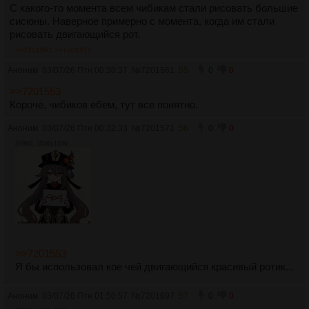
С какого-то момента всем чибикам стали рисовать большие
сисюны. Наверное примерно с момента, когда им стали
рисовать двигающийся рот.
>>7201561
>>7201571
Аноним
03/07/26 Птн 00:30:37
№
7201561
55
0
0
>>7201553
Короче, чибиков ебем, тут все понятно.
Аноним
03/07/26 Птн 00:32:33
№
7201571
56
0
0
379Кб, 1536x1536
>>7201553
Я бы использовал кое чей двигающийся красивый ротик...
Аноним
03/07/26 Птн 01:50:57
№
7201697
57
0
0