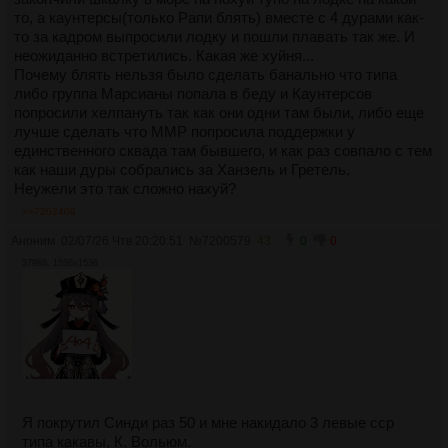
то, а каунтерсы(только Рапи блять) вместе с 4 дурами как-
то за кадром выпросили лодку и пошли плавать так же. И
неожиданно встретились. Какая же хуйня...
Почему блять нельзя было сделать банально что типа
либо группа Марсианы попала в беду и Каунтерсов
попросили хелпануть так как они одни там были, либо еще
лучше сделать что ММР попросила поддержки у
единственного сквада там бывшего, и как раз совпало с тем
как наши дуры собрались за Ханзель и Гретель.
Неужели это так сложно нахуй?
>>7202409
Аноним
02/07/26 Чтв 20:20:51
№
7200579
43
0
0
379Кб, 1536x1536
Я покрутил Синди раз 50 и мне накидало 3 левые сср
типа какавы, К, Вольюм.