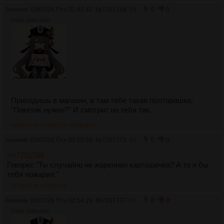
Аноним
03/07/26 Птн 02:45:42
№
7201768
59
0
0
379Кб, 1536x1536
Приходишь в магазин, а там тебе такая полторашка:
"Пакетик нужен?" И смотрит на тебя так.
>>7201773
>>7201777
>>7201815
Аноним
03/07/26 Птн 02:50:54
№
7201773
60
0
0
>>7201768
Говорю: "Ты случайно не жаренная картошечка? А то я бы
тебя пожарил."
>>7201778
>>7201791
Аноним
03/07/26 Птн 02:54:28
№
7201777
61
0
0
379Кб, 1536x1536