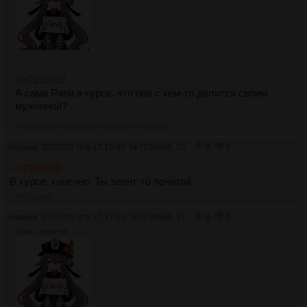
>>7199652
А сама Рапи в курсе, что она с кем-то делится своим
мужчиной?
>>7199686
>>7199688
>>7199698
>>7201888
Аноним
02/07/26 Чтв 17:16:48
№
7199686
20
0
0
>>7199680
В курсе, конечно. Ты эвент-то почитай
>>7200059
Аноним
02/07/26 Чтв 17:17:12
№
7199688
21
0
0
379Кб, 1536x1536