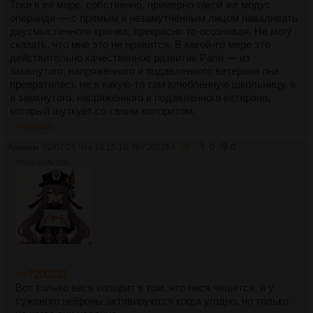
Токи в её мире, собственно, примерно такой же модус
операнди — с прямым и незамутнённым лицом наваливать
двусмысленного кринжа, прекрасно то осознавая. Не могу
сказать, что мне это не нравится. В какой-то мере это
действительно качественное развитие Рапи — из
замкнутого, напряжённого и подавленного ветерана она
превратилась не в какую-то там влюблённую школьницу, а
в замкнутого, напряжённого и подавленного ветерана,
который шуткует со своим колоритом.
>>7200264
Аноним
02/07/26 Чтв 19:15:10
№
7200264
39
0
0
379Кб, 1536x1536
>>7200232
Вот только весь колорит в том, что пися чешется, а у
суженого нейроны активируются когда угодно, но только