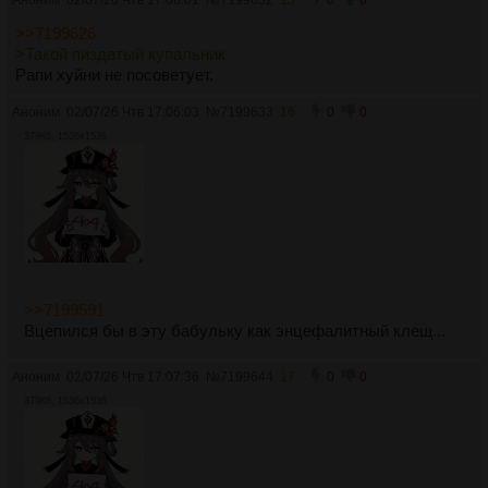
0
0
>>7199626
>Такой пиздатый купальник
Рапи хуйни не посоветует.
Аноним
02/07/26 Чтв 17:06:03
№
7199633
16
0
0
379Кб, 1536x1536
>>7199591
Вцепился бы в эту бабульку как энцефалитный клещ...
Аноним
02/07/26 Чтв 17:07:36
№
7199644
17
0
0
379Кб, 1536x1536