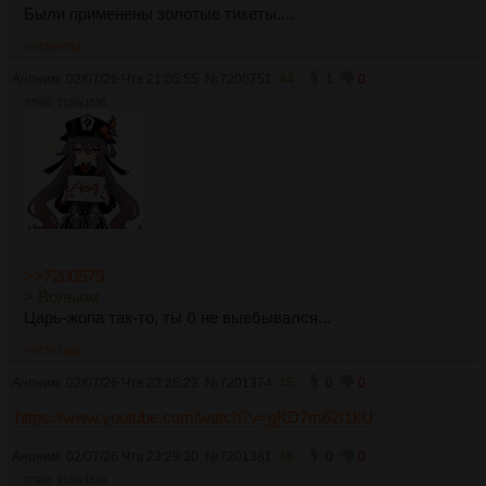
Были применены золотые тикеты....
>>7200751
Аноним
02/07/26 Чтв 21:05:55
№
7200751
44
1
0
379Кб, 1536x1536
>>7200579
> Вольюм
Царь-жопа так-то, ты б не выебывался...
>>7201392
Аноним
02/07/26 Чтв 23:26:23
№
7201374
45
0
0
https://www.youtube.com/watch?v=gKD7m62f1kU
Аноним
02/07/26 Чтв 23:28:30
№
7201381
46
0
0
379Кб, 1536x1536