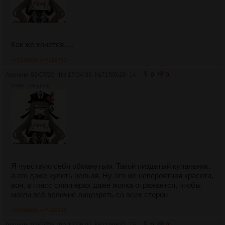
Как же хочется.....
>>7199633
>>7199763
Аноним
02/07/26 Чтв 17:04:36
№
7199626
14
0
0
379Кб, 1536x1536
Я чувствую себя обманутым. Такой пиздатый купальник,
а его даже купить нельзя. Ну это же невероятная красота,
вон, в гласс слипперах даже жопка отражается, чтобы
могли всё величие лицезреть со всех сторон
>>7199632
>>7199935
Аноним
02/07/26 Чтв 17:06:01
№
7199632
15