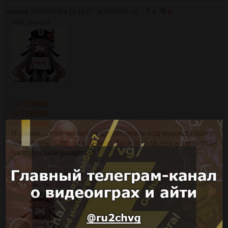
Аноним
02/07/26 Чтв 18:36:27
№
7200059
28
0
0
379Кб, 1536x1536
>>7199698
>>7199688
>>7199686
Н-даааа... Уже пытается других девок под мужика своего
подложить. Совсем в разнос Лапи пошла, что ж творится-
то, сплошной разврат...
Аноним
02/07/26 Чтв 18:38:35
№
7200070
29
0
0
379Кб, 1536x1536