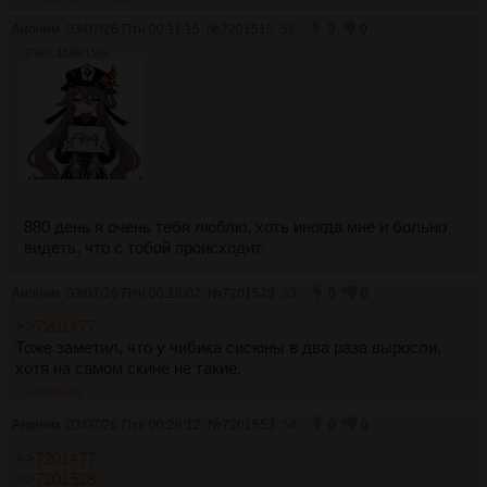
Аноним
03/07/26 Птн 00:11:15
№
7201515
52
0
0
379Кб, 1536x1536
880 день я очень тебя люблю, хоть иногда мне и больно
видеть, что с тобой происходит.
Аноним
03/07/26 Птн 00:18:02
№
7201528
53
0
0
>>7201477
Тоже заметил, что у чибика сисюны в два раза выросли,
хотя на самом скине не такие.
>>7201553
Аноним
03/07/26 Птн 00:28:12
№
7201553
54
0
0
>>7201477
>>7201528