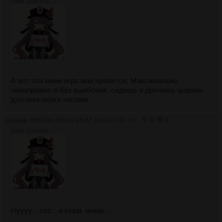
379Кб, 1536x1536
А вот эта мини-игра мне нравится. Максимально
ненапряжно и без выебонов, сидишь и дрочишь шарики
для пинг-понга часами.
Аноним
03/07/26 Птн 02:25:22
№
7201742
58
0
0
379Кб, 1536x1536
Нуууу... эээ... к-кхем, мням...