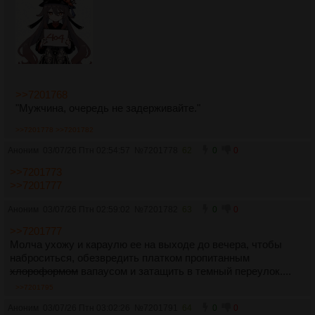
>>7201768
"Мужчина, очередь не задерживайте."
>>7201778
>>7201782
Аноним
03/07/26 Птн 02:54:57
№
7201778
62
0
0
>>7201773
>>7201777
Аноним
03/07/26 Птн 02:59:02
№
7201782
63
0
0
>>7201777
Молча ухожу и караулю ее на выходе до вечера, чтобы
наброситься, обезвредить платком пропитанным
хлороформом
вапаусом и затащить в темный переулок....
>>7201795
Аноним
03/07/26 Птн 03:02:26
№
7201791
64
0
0