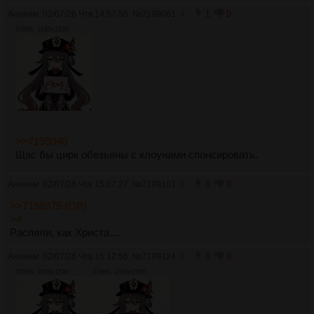
Аноним
02/07/26 Чтв 14:57:56
№
7199061
4
1
0
379Кб, 1536x1536
>>7199040
Щас бы цирк обезьяны с клоунами спонсировать.
Аноним
02/07/26 Чтв 15:07:27
№
7199101
5
0
0
>>7198975 (OP)
>4
Распяли, как Христа....
Аноним
02/07/26 Чтв 15:12:56
№
7199124
6
0
0
379Кб, 1536x1536
379Кб, 1536x1536