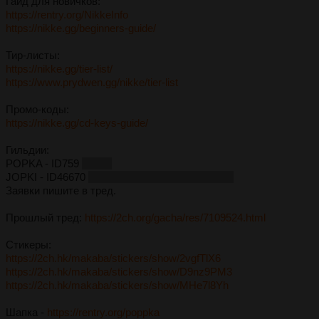
Гайд для новичков:
https://rentry.org/NikkeInfo
https://nikke.gg/beginners-guide/
Тир-листы:
https://nikke.gg/tier-list/
https://www.prydwen.gg/nikke/tier-list
Промо-коды:
https://nikke.gg/cd-keys-guide/
Гильдии:
POPKA - ID759
Жива.
JOPKI - ID46670
Новый юнион вместо JOPKA.
Заявки пишите в тред.
Прошлый тред:
https://2ch.org/gacha/res/7109524.html
Стикеры:
https://2ch.hk/makaba/stickers/show/2vgfTlX6
https://2ch.hk/makaba/stickers/show/D9nz9PM3
https://2ch.hk/makaba/stickers/show/MHe7l8Yh
Шапка -
https://rentry.org/poppka