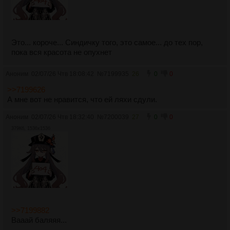
Это... короче... Синдичку того, это самое... до тех пор,
пока вся красота не опухнет
Аноним
02/07/26 Чтв 18:08:42
№
7199935
26
0
0
>>7199626
А мне вот не нравится, что ей ляхи сдули.
Аноним
02/07/26 Чтв 18:32:40
№
7200039
27
0
0
379Кб, 1536x1536
>>7199882
Вааай баляяя...