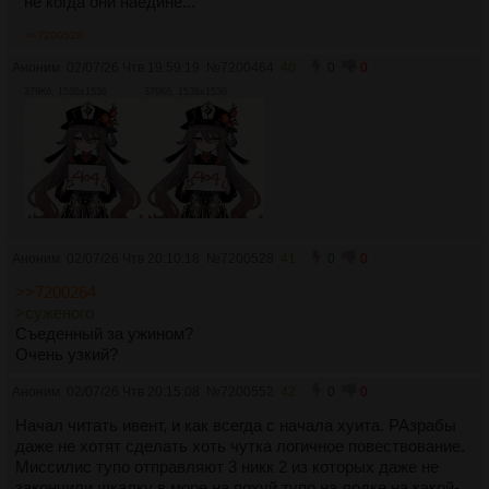
не когда они наедине...
>>7200528
Аноним
02/07/26 Чтв 19:59:19
№
7200464
40
0
0
379Кб, 1536x1536
379Кб, 1536x1536
Аноним
02/07/26 Чтв 20:10:18
№
7200528
41
0
0
>>7200264
>суженого
Съеденный за ужином?
Очень узкий?
Аноним
02/07/26 Чтв 20:15:08
№
7200552
42
0
0
Начал читать ивент, и как всегда с начала хуита. РАзрабы
даже не хотят сделать хоть чутка логичное повествование.
Миссилис тупо отправляют 3 никк 2 из которых даже не
закончили шкалку в море на похуй тупо на лодке на какой-