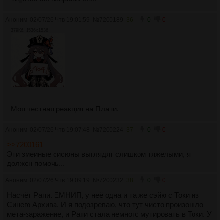
Аноним
02/07/26 Чтв 19:01:59
№
7200189
36
0
0
379Кб, 1536x1536
Моя честная реакция на Плапи.
Аноним
02/07/26 Чтв 19:07:48
№
7200224
37
0
0
>>7200161
Эти змеиные сисюны выглядят слишком тяжелыми, я
должен помочь...
Аноним
02/07/26 Чтв 19:09:19
№
7200232
38
0
0
Насчёт Рапи. ЕМНИП, у неё одна и та же сэйю с Токи из
Синего Архива. И я подозреваю, что тут чисто произошло
мета-заражение, и Рапи стала немного мутировать в Токи. У