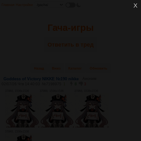
Главная
Настройки
Гача-игры
Ответить в тред
Назад
Вниз
Каталог
Обновить
Goddess of Victory NIKKE №190 nikke
Аноним
02/07/26 Чтв 14:40:03
№
7198975
1
8
3
379Кб, 1536x1536
379Кб, 1536x1536
379Кб, 1536x1536
379Кб, 1536x1536