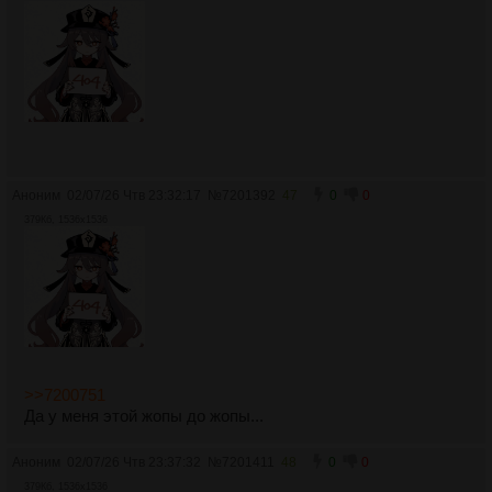
Аноним
02/07/26 Чтв 23:32:17
№
7201392
47
0
0
379Кб, 1536x1536
>>7200751
Да у меня этой жопы до жопы...
Аноним
02/07/26 Чтв 23:37:32
№
7201411
48
0
0
379Кб, 1536x1536