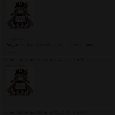
>>7199698
Реддиторы коупят, что Рапи - главная жена гарема.
>>7206210
Аноним
02/07/26 Чтв 23:40:33
№
7201425
49
0
0
379Кб, 1536x1536
Аноним
02/07/26 Чтв 23:50:19
№
7201455
50
0
0