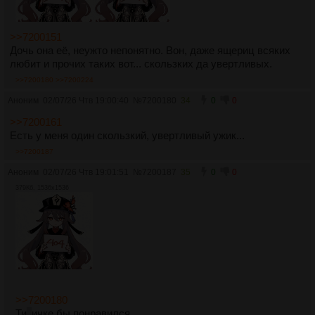
>>7200151
Дочь она её, неужто непонятно. Вон, даже ящериц всяких
любит и прочих таких вот... скользких да увертливых.
>>7200180
>>7200224
Аноним
02/07/26 Чтв 19:00:40
№
7200180
34
0
0
>>7200161
Есть у меня один скользкий, увертливый ужик...
>>7200187
Аноним
02/07/26 Чтв 19:01:51
№
7200187
35
0
0
379Кб, 1536x1536
>>7200180
Ти
т
ичке бы понравился...