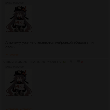
379Кб, 1536x1536
А почему уже не стесняются нейронкой ебашить пнг
свои?
>>7202515
Аноним
02/07/26 Чтв 23:57:26
№
7201477
51
0
0
379Кб, 1536x1536
>>7201528
>>7201553