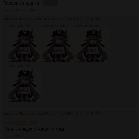
Пароль от шапки -
Joppka
>>7199040
>>7199101
Аноним
02/07/26 Чтв 14:47:15
№
7199010
2
0
0
379Кб, 1536x1536
379Кб, 1536x1536
379Кб, 1536x1536
379Кб, 1536x1536
Аноним
02/07/26 Чтв 14:54:00
№
7199040
3
0
0
>>7198975 (OP)
Опять нищук с 4 картинками
>>7199061