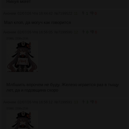
Нихуя могет
Аноним
02/07/26 Чтв 16:44:42
№
7199522
11
1
0
Мал клоп, да могуч как говорится
Аноним
02/07/26 Чтв 16:56:05
№
7199590
12
0
0
379Кб, 1536x1536
Млбшить впрочем не буду. Железо играется раз в тыщу
лет, да и годовщина скоро
Аноним
02/07/26 Чтв 16:56:12
№
7199591
13
3
0
379Кб, 1536x1536