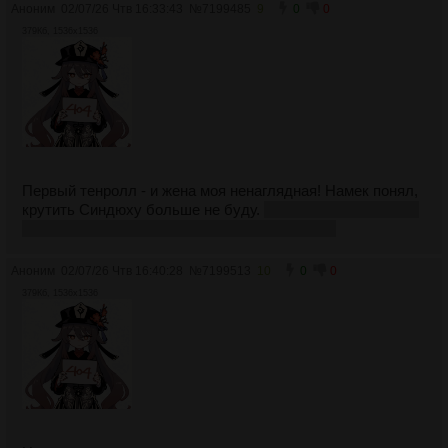
Аноним
02/07/26 Чтв 16:33:43
№
7199485
9
0
0
379Кб, 1536x1536
Первый тенролл - и жена моя ненаглядная! Намек понял,
крутить Синдюху больше не буду.
Выкуплю за билеты, а
все запасы крынь вброшу в млб Марципаны.
Аноним
02/07/26 Чтв 16:40:28
№
7199513
10
0
0
379Кб, 1536x1536