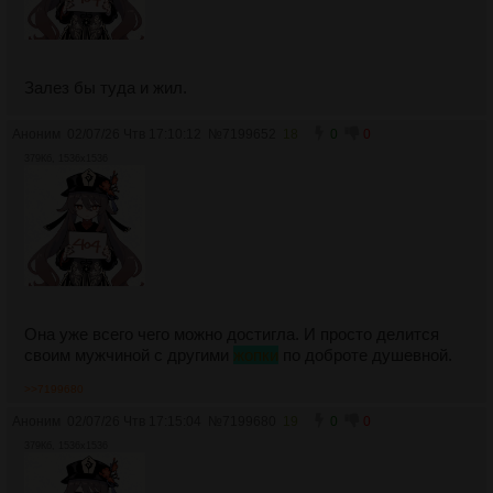
Залез бы туда и жил.
Аноним
02/07/26 Чтв 17:10:12
№
7199652
18
0
0
379Кб, 1536x1536
Она уже всего чего можно достигла. И просто делится
своим мужчиной с другими
жопки
по доброте душевной.
>>7199680
Аноним
02/07/26 Чтв 17:15:04
№
7199680
19
0
0
379Кб, 1536x1536