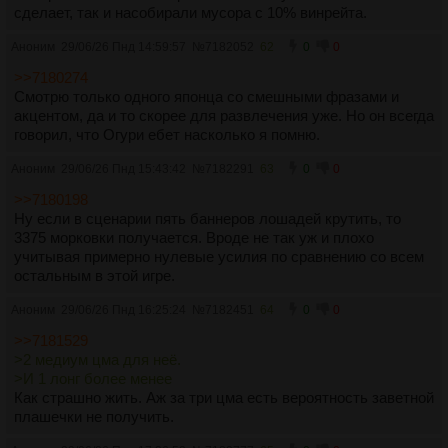
сделает, так и насобирали мусора с 10% винрейта.
Аноним
29/06/26 Пнд 14:59:57
№
7182052
62
0
0
>>7180274
Смотрю только одного японца со смешными фразами и
акцентом, да и то скорее для развлечения уже. Но он всегда
говорил, что Огури ебет насколько я помню.
Аноним
29/06/26 Пнд 15:43:42
№
7182291
63
0
0
>>7180198
Ну если в сценарии пять баннеров лошадей крутить, то
3375 морковки получается. Вроде не так уж и плохо
учитывая примерно нулевые усилия по сравнению со всем
остальным в этой игре.
Аноним
29/06/26 Пнд 16:25:24
№
7182451
64
0
0
>>7181529
>2 медиум цма для неё.
>И 1 лонг более менее
Как страшно жить. Аж за три цма есть вероятность заветной
плашечки не получить.