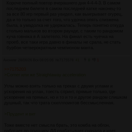
Короче полный повтор вчерашнего дня 4-4-4-3. В самом
последнем билете в самом последней катке наконец-то
за все 80 игр первый раз увидел, как выигрывает огурец,
да и то только за счет того, что удочка опять спизжена
была, а умадолка не удержалась. Теперь понятно откуда
столько мальков во втором раунде, с таким то рандомом
куча говняка в А залетело. На финал есть чуечка на
проеб, все таки игра давно в финалы не срала, не стать
бурбон четверократным чемпионом манта.
Аноним
28/06/26 Вск 08:05:06
№
7175578
41
0
1
>>7175203
>Corner или же Straightaway acceleration
Углы можно взять только на треках с двумя углами и
ускорения на углах, тоесть спринт, прямые только, где
ускорение на прямых, но и то и то и другое рандом слишком
душный, так что трата скиллпоинтов бессмысленная.
>Прудент и вит
Тоже вместе нет смысла брать, это комба на обгон,
работает по принципу ДД срабатывает сначала и идет