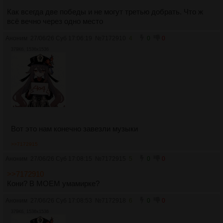
Как всегда две победы и не могут третью добрать. Что ж
всё вечно через одно место
Аноним
27/06/26 Суб 17:06:19
№
7172910
4
0
0
379Кб, 1536x1536
Вот это нам конечно завезли музыки
>>7172915
Аноним
27/06/26 Суб 17:08:15
№
7172915
5
0
0
>>7172910
Кони? В МОЕМ умамирке?
Аноним
27/06/26 Суб 17:08:53
№
7172918
6
0
0
379Кб, 1536x1536