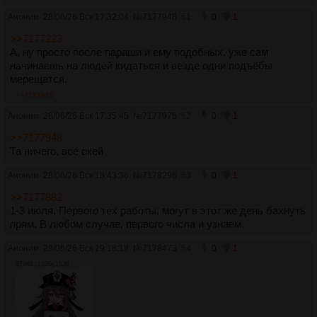
Аноним
28/06/26 Вск 17:32:04
№
7177948
51
0
1
>>7177223
А, ну просто после параши и ему подобных, уже сам
начинаешь на людей кидаться и везде одни подъёбы
мерещатся.
>>7177975
Аноним
28/06/26 Вск 17:35:45
№
7177975
52
0
1
>>7177948
Та ничего, всё окей
Аноним
28/06/26 Вск 18:43:36
№
7178296
53
0
1
>>7177882
1-3 июля. Первого тех работы, могут в этот же день бахнуть
прям. В любом случае, первого числа и узнаем.
Аноним
28/06/26 Вск 19:18:18
№
7178473
54
0
1
379Кб, 1536x1536