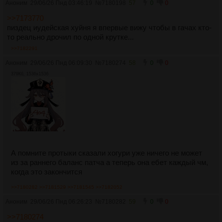
Аноним
29/06/26 Пнд 03:46:19
№
7180198
57
0
0
>>7173770
пиздец иудейская хуйня я впервые вижу чтобы в гачах кто-
то реально дрочил по одной крутке...
>>7182291
Аноним
29/06/26 Пнд 06:09:30
№
7180274
58
0
0
379Кб, 1536x1536
А помните протыки сказали хогури уже ничего не может
из за раннего баланс патча а теперь она ебет каждый чм,
когда это закончится
>>7180282
>>7181529
>>7181545
>>7182052
Аноним
29/06/26 Пнд 06:26:23
№
7180282
59
0
0
>>7180274