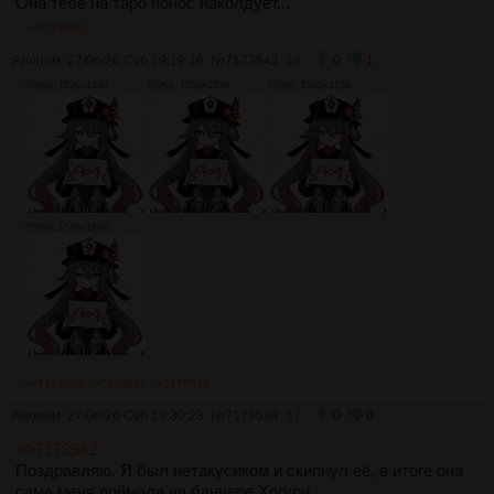
Она тебе на таро понос наколдует...
>>7173640
Аноним
27/06/26 Суб 19:19:16
№
7173542
16
0
1
379Кб, 1536x1536
379Кб, 1536x1536
379Кб, 1536x1536
379Кб, 1536x1536
>>7173593
>>7173620
>>7176516
Аноним
27/06/26 Суб 19:30:23
№
7173593
17
0
0
>>7173542
Поздравляю. Я был нетакусиком и скипнул её, в итоге она
сама меня поймала на баннере Хогури.