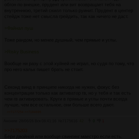
обгон по внешке, прудент или вит возвращает тебя на
внутреннюю, третий скилл только руинит. Прудент в центер
стейдж тоже нет смысла грейдить, так как ничего не даст.
>Файнал пуш
Тоже рандом, но менее душный, чем прямые и углы.
>Risky Business
Вообще ни разу с этой хуйней не играл, но судя по тому, что
про него кальк пишет брать не стоит.
Секонд винд в принципе никогда не нужен, фокус без
концентрации только как активатор гв, но у тебя и так есть
чем гв активировать. Круги в прямые и углы почти всегда
лучше, чем все остальное, они больше всего дают.
>>7177254
>>7184696
Аноним
28/06/26 Вск 08:41:16
№
7175616
42
0
1
>>7175203
Бери двойной или вообще свингинг маестро если есть.