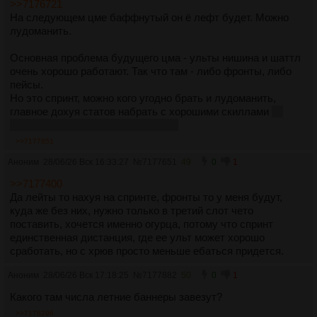
>>7176721
На следующем цме баффнутый он ё лефт будет. Можно
лудоманить.
Основная проблема будущего цма - ульты нишина и шаттл
очень хорошо работают. Так что там - либо фронты, либо
пейсы.
Но это спринт, можно кого угодно брать и лудоманить,
главное дохуя статов набрать с хорошими скиллами
на
любом цме рабочая страта кстати
>>7177651
Аноним
28/06/26 Вск 16:33:27
№
7177651
49
0
1
>>7177400
Да лейты то нахуя на спринте, фронты то у меня будут,
куда же без них, нужно только в третий слот чето
поставить, хочется именно огурца, потому что спринт
единственная дистанция, где ее ульт может хорошо
сработать, но с хрюв просто меньше ебаться придется.
Аноним
28/06/26 Вск 17:18:25
№
7177882
50
0
1
Какого там числа летние баннеры завезут?
>>7178296