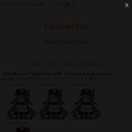
Главная
Настройки
Гача-игры
Ответить в тред
Назад
Вниз
Каталог
Обновить
Uma Musume Pretty Derby №28 - Последний рывок /uma/
Аноним
27/06/26 Суб 15:43:06
№
7172276
1
8
5
379Кб, 1536x1536
379Кб, 1536x1536
379Кб, 1536x1536
379Кб, 1536x1536