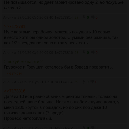
Не повышаются, но даёт гарантировано одну 2
, но похуй же
на эти 2
.
Аноним
27/06/26 Суб 20:08:40
№
7173814
27
0
0
>>7173781
Ну с картами нерабочая, можешь покушать 10 серых,
вместо хотя бы одной золотой. С умами без разница, так
как 1/2 звездочное говно и так у всех есть.
Аноним
27/06/26 Суб 20:09:09
№
7173816
28
0
0
> похуй же на эти 2
Грувское и Горушип хотелось бы в 5звёзд превратить.
>>7174084
Аноним
27/06/26 Суб 21:11:10
№
7174084
29
0
0
>>7173816
Да 9 из 10 всё равно обычным рейтом тянешь, только на
последней шанс больше. Но это в любом случае долго, у
меня 1200 круток в лошадях, но до сих пор даже 10
пятизвездочных нет (7 вроде).
Процесс неторопливый.
Аноним
27/06/26 Суб 22:53:30
№
7174672
30
0
0