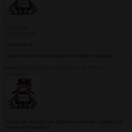
>>7175284
>Танхойзером
Тангейзер же.
Опера лучшего композитора всех времён и народов
Аноним
28/06/26 Вск 06:35:14
№
7175523
38
1
0
379Кб, 1536x1536
Ну кое-как прошел. Как будто бы в этот раз 1 раунд от 2
ничем не отличается.