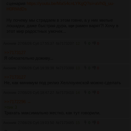
сценария
https://youtu.be/MaS4cnLYKgQ?si=aVh0j_uu-
H0RMdDs
Ну почему мы страдаем в этом говне, а у них милые
лошадки, даже быстрая дура,
щи
рамен варят?! Хочу в
этот мир радостных умочек...
Аноним
27/06/26 Суб 17:55:37
№
7173207
12
0
0
>>7173127
Я обязательно доживу...
Аноним
27/06/26 Суб 18:39:38
№
7173388
13
0
0
>>7173127
Не, как минимум под релиз Хеллоуинской можно сделать
Аноним
27/06/26 Суб 18:47:27
№
7173410
14
0
0
>>7172296 →
>пик 3
Трахать максимально жестко, как тут говорили.
Аноним
27/06/26 Суб 19:03:50
№
7173485
15
0
0