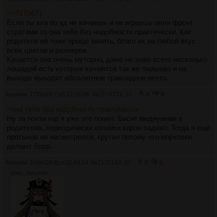
>>7173671
Если ты юга по кд не качаешь и не играешь онли фронт
стратами то она тебе без надобности практически. Как
родителя её тоже проще занять, благо их на любой вкус
всех цветов и размеров.
Качается она очень муторно, даже не знаю всего несколько
лошадей есть которые качаются так же паршиво и на
выходе выходит абсолютное травоядное нечто.
Аноним
27/06/26 Суб 23:05:06
№
7174731
31
0
0
>она тебе без надобности практически
Ну за почти год я уже это понял. Висит медиумная в
родителях, переодически копейки корон падают. Тогда я ещё
протыков не насмотрелся, крутил потому что морковки
делают бррр.
Аноним
28/06/26 Вск 00:43:54
№
7175143
32
0
0
379Кб, 1536x1536