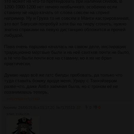
это может на что-то претендовать при наличии скилов. В
1200-1000-1200 нет ничего необычного, особенно если
стамину не надо качать от слова совсем на спринт
например. Ну и Грува то не совсем в Манте кастрированная,
это вот Бакусин попробуй хотя бы на тиару сгонять, нужно
знатно спраками на левую дистанцию обложится и прочей
лабудой.
Пава очень паршиво качалась на самом деле, инспирации
традиционно мёртвые были и на неё свитков почти не было,
а те что были почти все на стамину, но я их не брал
практически.
Думаю надо всё же гатс билды пробовать, да только что
туда ставить бомжу вроде меня, Урару с Танхойзером
разве-что, даже Аябэ заёмная была, но с троном её не
позанимаешь теперь.
>>7175513
>>7177223
Аноним
28/06/26 Вск 05:37:20
№
7175513
37
0
0
379Кб, 1536x1536