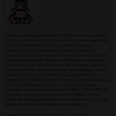
Пиздец конечно душниловка. Та Огури по итогу, которую
делал под именно этот СМ оказалась лажей и пришлось
чисто эксперимента ради вытаскивать прошлую
Терминаторшу рекордсменку, которую помогли тут
сделать. Пусть часть абилок и не работала, но она хотя
бы поувереннее идёт. В идеале бы Китасан переделать
за эти пару дней, но честно, мне так в лом, да и ещё этот
спринтовый ЧМ, если на Юнити я прям кайфовал, делая
Бакшин, то тут какая-то фигня по ощущениям честно
говоря. Ну вот вообще неприятно качать спринтовиков, да
и я пока разобраться не могу с этим гатсом. Каким
образом надо умудриться сделать 1200/х/1200/1200/1200
в идеале, когда гатс этот не качается нифига, а Фуки
своей нет чтобы удешевить трени и разогнать статы для
начала чтобы не так тяжело было начинать
Аноним
27/06/26 Суб 17:11:12
№
7172928
7
0
0