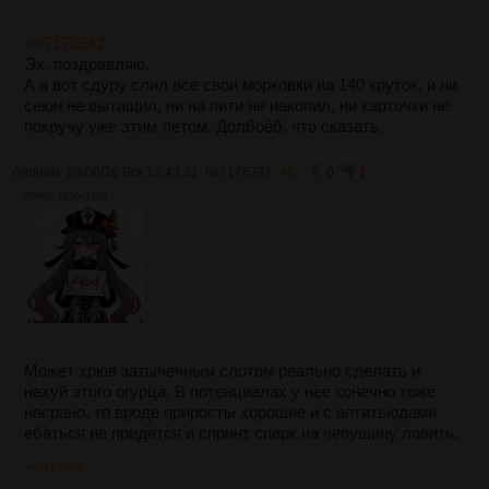
>>7173542
Эх, поздравляю.
А я вот сдуру слил все свои морковки на 140 круток, и ни
сеюн не вытащил, ни на пити не накопил, ни карточки не
покручу уже этим летом. Долбоёб, что сказать.
Аноним
28/06/26 Вск 13:43:31
№
7176721
45
0
1
379Кб, 1536x1536
Может хрюв затычечным слотом реально сделать и
нахуй этого огурца. В потенциалах у нее конечно тоже
насрано, то вроде приросты хорошие и с аптитьюдами
ебаться не придется и спринт спарк на чепушину ловить.
>>7177400