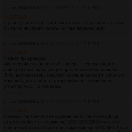
Аноним
28/06/26 Вск 01:02:43
№
7175205
34
0
0
>>7175143
Гц анон, я даже хер знает как ты смог так разогнать статы.
Пытался на спринт качать, но пока паршиво идёт
>>7175284
Аноним
28/06/26 Вск 01:23:43
№
7175260
35
0
0
>>7175203
Файнал пуш рандом.
Акселерейшены на прямые, корнеры - совсем рандом,
шанса на прок перед концом практически ноль шансов.
Я бы добирал вторые кружки, хорошие велосити скиллы с
хорошей длительностью, хороший шанс керриовера,
углы>прямых. Но оба норм.
>>7177254
Аноним
28/06/26 Вск 01:40:47
№
7175284
36
0
0
>>7175205
Надеюсь ты всё-таки не издеваешься? Так то не днище
статами сейчас уже примерно 1200-1200-1200 считаются
еще и что бы гатса было при этом не меньше 800-900. Тогда