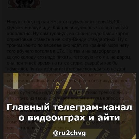
Нихуя себе, первая SS, хотя думал опят свои 16,400
киданёт и нахуй иди. Как так получилось что она пустая
абсолютно. Ну сам тупанул, на спринт надо было карты
спринтовые ставить а не Киту-Винди стандартных. Ну с
троном как-то по веселее оно идёт, по крайней мере нету
того ебучего потолка в 17к. Но так и не разобрался в
какую колоду его надо пихать, гатсовую что ли, не даром
она почти всё время на гатсе сидит, разрабы как бы
намекают, ну так извините гатсовые колоды это не для
всех забава, я пытался было играть - мне не
понравилось. Какой-то недодебаффер без нихуя вышел.
Но по сути тебе надо гемблить на летнюю треню с ним и
что кто-то из твоих спид карт придёт и тогда вопрос со
спидом закрывается сам собою. У меня пока джва раза
получалось так, но понимаю что это далеко не
обязательно. А без этого ран вполне себе летит в
помоечку как и с обычными картами, это уже не говоря
про остальную дружбо-магию.
>>7175205