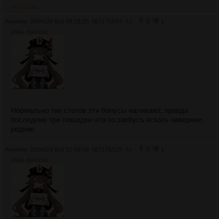
>>7177254
Аноним
28/06/26 Вск 09:15:26
№
7175683
43
0
1
379Кб, 1536x1536
Нормально так статов эти бонусы наливают, правда
последние три лошадки что-то заебусь искать наверное,
редкие.
Аноним
28/06/26 Вск 12:58:49
№
7176516
44
0
1
379Кб, 1536x1536