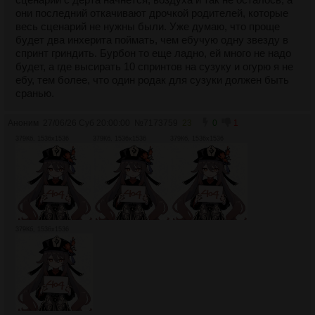
они последний откачивают дрочкой родителей, которые
весь сценарий не нужны были. Уже думаю, что проще
будет два инхерита поймать, чем ебучую одну звезду в
спринт гриндить. Бурбон то еще ладно, ей много не надо
будет, а где высирать 10 спринтов на сузуку и огурю я не
ебу, тем более, что один родак для сузуки должен быть
сранью.
Аноним
27/06/26 Суб 20:00:00
№
7173759
23
0
1
379Кб, 1536x1536
379Кб, 1536x1536
379Кб, 1536x1536
379Кб, 1536x1536