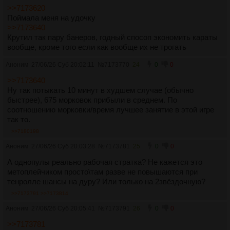
>>7173620
Поймала меня на удочку
>>7173640
Крутил так пару банеров, годный спосоп экономить караты
вообще, кроме того если как вообще их не трогать
Аноним
27/06/26 Суб 20:02:11
№
7173770
24
0
0
>>7173640
Ну так потыкать 10 минут в худшем случае (обычно
быстрее), 675 морковок прибыли в среднем. По
соотношению морковки/время лучшее занятие в этой игре
так то.
>>7180198
Аноним
27/06/26 Суб 20:03:28
№
7173781
25
0
0
А однопулы реально рабочая стратка? Не кажется это
метоплейчиком просто\там разве не повышаются при
тенролле шансы на дуру? Или только на 2звёздочную?
>>7173791
>>7173814
Аноним
27/06/26 Суб 20:05:41
№
7173791
26
0
0
>>7173781