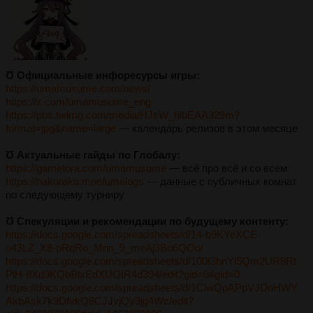
Ʊ Официальные инфоресурсы игры:
https://umamusume.com/news/
https://x.com/umamusume_eng
https://pbs.twimg.com/media/HJsW_hlbEAA329m?
format=jpg&name=large
— календарь релизов в этом месяце
Ʊ Актуальные гайды по Глобалу:
https://gametora.com/umamusume
— всё про всё и со всем
https://hakuraku.moe/umalogs
— данные с публичных комнат
по следующему турниру
Ʊ Спекуляции и рекомендации по будущему контенту:
https://docs.google.com/spreadsheets/d/14-b9KYeXCE-
o43LZ_X8-pRqRo_Mnn_9_meAj3Bo6QOo/
https://docs.google.com/spreadsheets/d/100t3hnYl5Qm2UR8Rt
PlH-8Xd9KQbBlxEdXUOIR4d394/edit?gid=0#gid=0
https://docs.google.com/spreadsheets/d/1ClwQpAPpVJDnHWY
AkbAsk7k9DfvkQ8CJJvjQy3jg4Wc/edit?