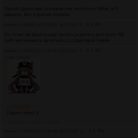
Пролез фронтами, которым уже несколько ЧМов, в А
финалы. Вот и дumaй головой.
Аноним
27/06/26 Суб 17:25:44
№
7173037
8
0
0
Хз, стоит ли фронта ещё пытаться делать для этого ЧМ
либо же начинать мучаться со спринтовой темой
Аноним
27/06/26 Суб 17:39:46
№
7173127
9
2
1
379Кб, 1536x1536
>>7172437
Годика через 3.
>>7173176
>>7173207
>>7173388
Аноним
27/06/26 Суб 17:45:36
№
7173162
10
0
0