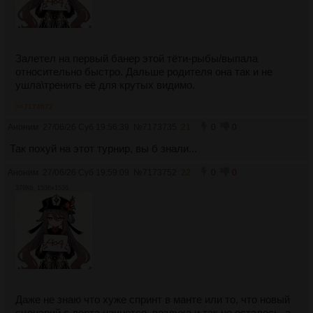
Залетел на первый банер этой тёти-рыбы/выпала
относительно быстро. Дальше родителя она так и не
ушла\тренить её для крутых видимо.
>>7174672
Аноним
27/06/26 Суб 19:56:39
№
7173735
21
0
0
Так похуй на этот турнир, вы б знали...
Аноним
27/06/26 Суб 19:59:09
№
7173752
22
0
0
379Кб, 1536x1536
Даже не знаю что хуже спринт в манте или то, что новый
сценарий с дерта начнется, воздуха и так не осталось, а