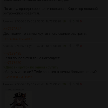
По итогу, правда хорошая и полезная. Характер ленивой
хитрожопки нравится.
Аноним
27/06/26 Суб 19:36:31
№
7173620
18
0
0
>>7173542
Десятками то зачем крутить, сплошные растраты.
>>7173640
>>7173759
Аноним
27/06/26 Суб 19:42:39
№
7173640
19
0
0
>>7173485
Если понравится то не наколдует.
>>7173620
>Двести круток по одной крутить
ебанутый что ли? Тебе занятся в жизни больше нечем?
>>7173759
>>7173770
Аноним
27/06/26 Суб 19:48:44
№
7173671
20
0
0
379Кб, 1536x1536