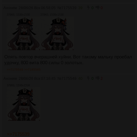
Аноним
28/06/26 Вск 06:58:05
№
7175539
39
0
0
379Кб, 1536x1536
379Кб, 1536x1536
Опять повтор вчерашней хуйни. Вот такому мальку проебал
удочку, 800 вита 800 силы 0 золотых.
>>7175549
>>7185565
Аноним
28/06/26 Вск 07:16:45
№
7175549
40
0
2
379Кб, 1536x1536
>>7175539