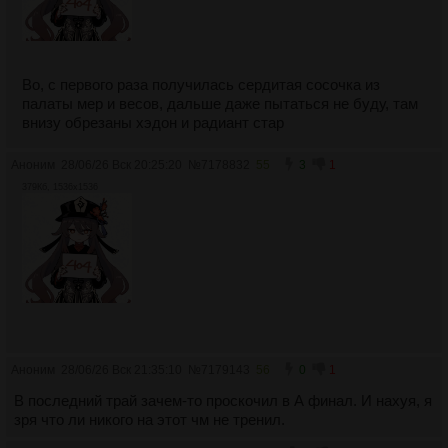
Во, с первого раза получилась сердитая сосочка из
палаты мер и весов, дальше даже пытаться не буду, там
внизу обрезаны хэдон и радиант стар
Аноним
28/06/26 Вск 20:25:20
№
7178832
55
3
1
379Кб, 1536x1536
Аноним
28/06/26 Вск 21:35:10
№
7179143
56
0
1
В последний трай зачем-то проскочил в А финал. И нахуя, я
зря что ли никого на этот чм не тренил.