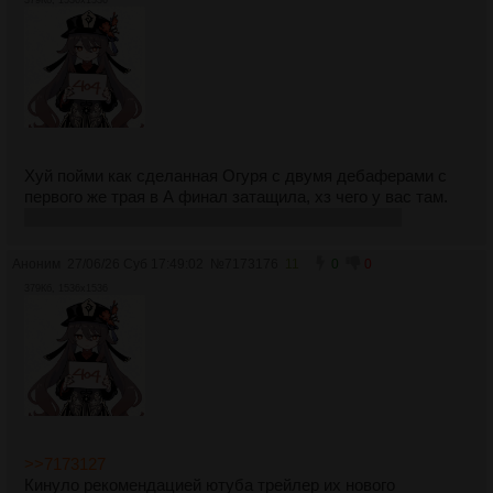
379Кб, 1536x1536
Хуй пойми как сделанная Огуря с двумя дебаферами с
первого же трая в А финал затащила, хз чего у вас там.
зачем я 2 недели ебался с фронтами после этого
Аноним
27/06/26 Суб 17:49:02
№
7173176
11
0
0
379Кб, 1536x1536
>>7173127
Кинуло рекомендацией ютуба трейлер их нового