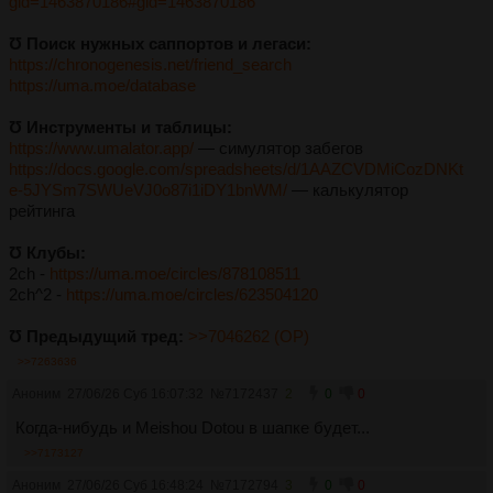
gid=1463870186#gid=1463870186
Ʊ Поиск нужных саппортов и легаси:
https://chronogenesis.net/friend_search
https://uma.moe/database
Ʊ Инструменты и таблицы:
https://www.umalator.app/
— симулятор забегов
https://docs.google.com/spreadsheets/d/1AAZCVDMiCozDNKt
e-5JYSm7SWUeVJ0o87i1iDY1bnWM/
— калькулятор
рейтинга
Ʊ Клубы:
2ch -
https://uma.moe/circles/878108511
2ch^2 -
https://uma.moe/circles/623504120
Ʊ Предыдущий тред:
>>7046262 (OP)
>>7263636
Аноним
27/06/26 Суб 16:07:32
№
7172437
2
0
0
Когда-нибудь и Meishou Dotou в шапке будет...
>>7173127
Аноним
27/06/26 Суб 16:48:24
№
7172794
3
0
0