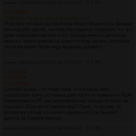
Аноним
28/06/26 Вск 15:08:56
№
7177223
46
0
1
>>7175284
>Надеюсь ты всё-таки не издеваешься?
Я аутяра, который на серьёзном ебале общается на Двощах
без подъёба других, поэтому без подкола поздравил, т.к. я с
даже хорошими картами и гатс билдом ничего сделать не
могу, а с этим спринтом не знаю что буду делать, учитывая
что всем кроме Огури надо медиумы добирать
>>7177948
Аноним
28/06/26 Вск 15:13:21
№
7177254
47
0
1
>>7175260
>>7175578
>>7175616
Спасибо аноны. Раз такая тема, то я вообще могу
попробовать взять условные дабл круги на прямые и в Right
Handed вместо PP раз акселерейшены конкретно чичас не
подходят. Если же останется ещё СПшек, то возьму уж
ускорялку потому что ничего другого нет (так бы взял
адепта, но Сандей зажала)
Аноним
28/06/26 Вск 15:40:20
№
7177400
48
0
1