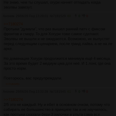
Не знаю, чем ты слушал, огури начнет отпадать когда
эволвы завезут.
Аноним
29/06/26 Пнд 13:28:01
№
7181529
60
0
0
>>7180274
Протыки "думали", что раз вышел ранний патч с фиксом
фронтов и смару. То для Хогури тоже самое сделают.
Эволвы не вышли и не ожидаются. Возможно, их выпустят
перед следующим сценарием, после гранд лайва, а не на ле
арке.
Но доминация Хогури продолжится минимум ещё 4 месяца.
За это время будет 2 медиум цма для неё. И 1 лонг, где она
просто норм.
Повторюсь, вас предупреждали.
>>7182451
Аноним
29/06/26 Пнд 13:32:38
№
7181545
61
0
0
>>7180274
2/5 это не каждый. Ну и ебет в основном очком, потому что
собирать ее большинство в принципе так и не научилось,
как протыки сказали бери 3 хилочки и ульта сама все