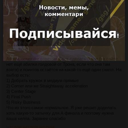
Аноним
28/06/26 Вск 01:01:37
№
7175203
33
0
0
379Кб, 1536x1536
Аноны, помогите советом. Смог сделать такое (на сайте
нет ещё абилки голдовой от Трона, если что она там
взята) и поинтов остаётся на какой-то ещё один скилл. На
выбор есть:
1) Добрать кружок в медиум прямые
2) Corner или же Straightaway acceleration
3) Center Stage
4) Final Push
5) Risky Business
Что из этого самое нормальное. Я уже решил доделать
хоть какую-то затычку для А финала и поэтому нужна
ваша хелпа. Заранее спасибо
>>7175260
>>7175578
>>7175616