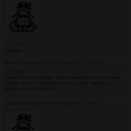
>>7089817
именно
Аноним
10/06/26 Срд 19:40:46
№
7089983
23
0
0
>>7089669
Зачем это знать вообще. Оно закрывается вслепую, чем
угодно, хоть с 1 бондом. Если нету своих - берешь 3
ассиста. Бесплатный босс
>>7090924
Аноним
10/06/26 Срд 19:41:26
№
7089990
24
0
0
379Кб, 1536x1536