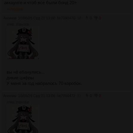
аккаунте и чтоб все были бонд 20+
>>7090556
Аноним
10/06/26 Срд 21:13:00
№
7090470
36
0
0
379Кб, 1536x1536
вы чё ебанулись...
дикие цифры
У меня за год набралось 70 коробок.
Аноним
10/06/26 Срд 21:13:06
№
7090472
37
0
0
379Кб, 1536x1536