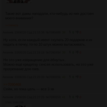
Такие вот дамы нападали, кто-нибудь из них достоен
моего внимания?
>>7090623
Аноним
10/06/26 Срд 21:15:38
№
7090488
38
0
0
Ну хотя, если каждый ивент скупать 20 подарков и их
кидать в печку, то по 10 штук можно вытаскивать.
Аноним
10/06/26 Срд 21:16:18
№
7090494
39
0
0
Но это уже извращение для ёбнутых.
Можно ещё кредитку сенсея использовать, но это уже
прогревание для гоев.
Аноним
10/06/26 Срд 21:26:39
№
7090556
40
0
0
>>7090468
Сейм, но пока цель — все 3 зв
Аноним
10/06/26 Срд 21:27:25
№
7090559
41
0
0
379Кб, 1536x1536