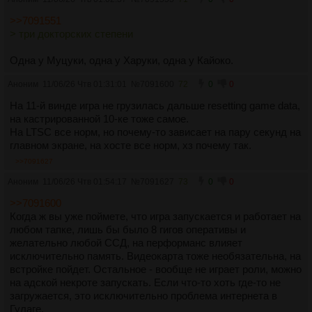
>>7091551
> три докторских степени
Одна у Муцуки, одна у Харуки, одна у Кайоко.
Аноним
11/06/26 Чтв 01:31:01
№
7091600
72
0
0
На 11-й винде игра не грузилась дальше resetting game data,
на кастрированной 10-ке тоже самое.
На LTSC все норм, но почему-то зависает на пару секунд на
главном экране, на хосте все норм, хз почему так.
>>7091627
Аноним
11/06/26 Чтв 01:54:17
№
7091627
73
0
0
>>7091600
Когда ж вы уже поймете, что игра запускается и работает на
любом тапке, лишь бы было 8 гигов оперативы и
желательно любой ССД, на перформанс влияет
исключительно память. Видеокарта тоже необязательна, на
встройке пойдет. Остальное - вообще не играет роли, можно
на адской некроте запускать. Если что-то хоть где-то не
загружается, это исключительно проблема интернета в
Гулаге.