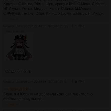
Химари, С.Канна, Эйми, Шун, Арису и Кей, С.Мика, Д.Каёко,
НГ.Изуми, Умика, Мидори, Кикё и С.Кикё, М.Момои,
С.Фубуки, Такане, Саки, Ичика, Харуна, Б.Натсу, НГ.Акари.
>>7091148
Аноним
10/06/26 Срд 22:48:36
№
7091031
53
1
0
379Кб, 1536x1536
Сладкий попик
Аноним
10/06/26 Срд 22:49:55
№
7091041
54
0
0
>>7089450 (OP)
Блин, я а Юзочку не добавили хотя она так классно
файтилась в мультике...
>>7091044