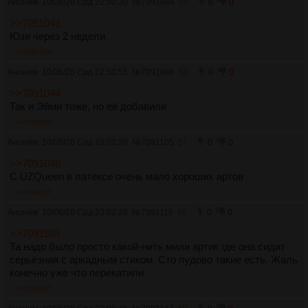
Аноним
10/06/26 Срд 22:50:30
№
7091044
55
0
0
>>7091041
Юзя через 2 недели
>>7091046
Аноним
10/06/26 Срд 22:50:55
№
7091046
56
0
0
>>7091044
Так и Эйми тоже, но её добавили
>>7091105
Аноним
10/06/26 Срд 23:01:20
№
7091105
57
0
0
>>7091046
С UZQueen в латексе очень мало хороших артов
>>7091115
Аноним
10/06/26 Срд 23:02:26
№
7091115
58
0
0
>>7091105
Та надо было просто какой-нить мили артик где она сидит
серьёзная с аркадным стиком. Сто пудово такие есть. Жаль
конечно уже что перекатили
>>7091147