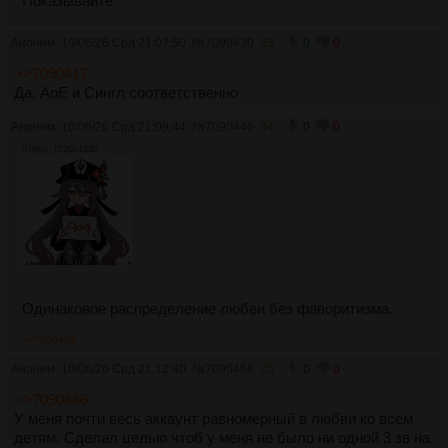
Показывайте
Аноним
10/06/26 Срд 21:07:50
№
7090430
33
0
0
>>7090417
Да. АоЕ и Сингл соответственно
Аноним
10/06/26 Срд 21:09:44
№
7090446
34
0
0
379Кб, 1536x1536
Одинаковое распределение любви без фаворитизма.
>>7090468
Аноним
10/06/26 Срд 21:12:40
№
7090468
35
0
0
>>7090446
У меня почти весь аккаунт равномерный в любви ко всем
детям. Сделал целью чтоб у меня не было ни одной 3 зв на