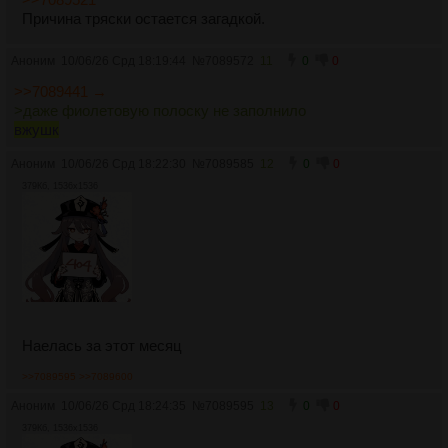
Причина тряски остается загадкой.
Аноним
10/06/26 Срд 18:19:44
№
7089572
11
0
0
>>7089441 →
>даже фиолетовую полоску не заполнило
вжушк
Аноним
10/06/26 Срд 18:22:30
№
7089585
12
0
0
379Кб, 1536x1536
Наелась за этот месяц
>>7089595
>>7089600
Аноним
10/06/26 Срд 18:24:35
№
7089595
13
0
0
379Кб, 1536x1536