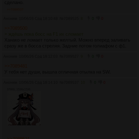
сделано.
>>7089537
Аноним
10/06/26 Срд 18:10:48
№
7089525
8
0
0
>>7089500
> ждёшь пока босс на F1 их сломает
Ханако не ломает только желтый. Можно вперед заливать
сразу же в босса стреляя. Задние потом голиафом с ф1.
Аноним
10/06/26 Срд 18:12:03
№
7089527
9
0
0
>>7089481
У тебя нет души, вышла отличная отылка на SW.
Аноним
10/06/26 Срд 18:14:10
№
7089537
10
0
0
379Кб, 1536x1536
>>7089521