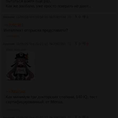
пытаться войти ещё раз.
Как же заебало, уже просто поиграть не дают...
Аноним
11/06/26 Чтв 00:58:30
№
7091548
69
0
0
>>7091383
Интеллект отпрыска представили?
>>7091551
Аноним
11/06/26 Чтв 01:01:10
№
7091551
70
0
0
379Кб, 1536x1536
>>7091548
Как минимум три докторских степени, 140 IQ, тест
сертифицированный, от Mensa.
>>7091553
Аноним
11/06/26 Чтв 01:02:37
№
7091553
71
0
0