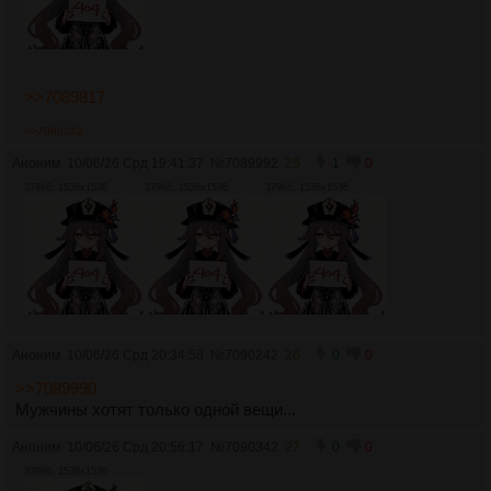
>>7089817
>>7090242
Аноним
10/06/26 Срд 19:41:37
№
7089992
25
1
0
379Кб, 1536x1536
379Кб, 1536x1536
379Кб, 1536x1536
Аноним
10/06/26 Срд 20:34:58
№
7090242
26
0
0
>>7089990
Мужчины хотят только одной вещи...
Аноним
10/06/26 Срд 20:56:17
№
7090342
27
0
0
379Кб, 1536x1536