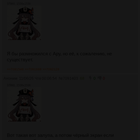
379Кб, 1536x1536
Я бы размножился с Ару, но её, к сожалению, не
существует.
>>7091548
>>7091688
>>7092128
Аноним
11/06/26 Чтв 00:06:54
№
7091403
68
0
0
379Кб, 1536x1536
Вот такая вот залупа, а потом чёрный экран если