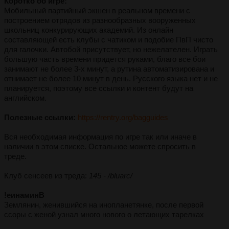
Коротко об игре:
Мобильный партийный экшен в реальном времени с
построением отрядов из разнообразных вооруженных
школьниц конкурирующих академий. Из онлайн
составляющей есть клубы с чатиком и подобие ПвП чисто
для галочки. Автобой присутствует, но нежелателен. Играть
большую часть времени придется руками, благо все бои
занимают не более 3-х минут, а рутина автоматизирована и
отнимает не более 10 минут в день. Русского языка нет и не
планируется, поэтому все ссылки и контент будут на
английском.
Полезные ссылки:
https://rentry.org/bagguides
Вся необходимая информация по игре так или иначе в
наличии в этом списке. Остальное можете спросить в
треде.
Клуб сенсеев из треда:
145 - /bluarc/
!еинаминВ
Землянин, женившийся на инопланетянке, после первой
ссоры с женой узнал много нового о летающих тарелках