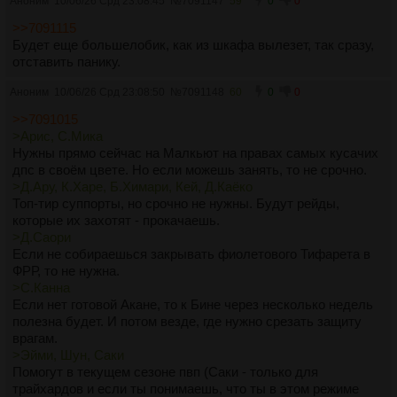
Аноним
10/06/26 Срд 23:08:45
№
7091147
59
0
0
>>7091115
Будет еще большелобик, как из шкафа вылезет, так сразу,
отставить панику.
Аноним
10/06/26 Срд 23:08:50
№
7091148
60
0
0
>>7091015
>Арис, С.Мика
Нужны прямо сейчас на Малкьют на правах самых кусачих
дпс в своём цвете. Но если можешь занять, то не срочно.
>Д.Ару, К.Харе, Б.Химари, Кей, Д.Каёко
Топ-тир суппорты, но срочно не нужны. Будут рейды,
которые их захотят - прокачаешь.
>Д.Саори
Если не собираешься закрывать фиолетового Тифарета в
ФРР, то не нужна.
>С.Канна
Если нет готовой Акане, то к Бине через несколько недель
полезна будет. И потом везде, где нужно срезать защиту
врагам.
>Эйми, Шун, Саки
Помогут в текущем сезоне пвп (Саки - только для
трайхардов и если ты понимаешь, что ты в этом режиме