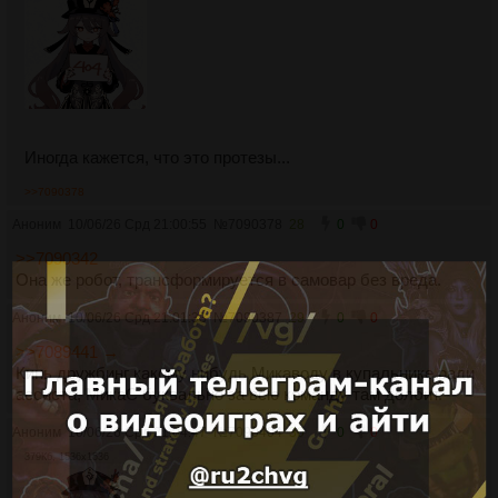
Иногда кажется, что это протезы...
>>7090378
Аноним
10/06/26 Срд 21:00:55
№
7090378
28
0
0
>>7090342
Она же робот, трансформируется в самовар без вреда.
Аноним
10/06/26 Срд 21:01:33
№
7090387
29
0
0
>>7089441 →
Кинь дружбинг какому нибудь Микаводу в купальнике ради
ассиста, МикаС буквально за всю команду там долбит.
Аноним
10/06/26 Срд 21:04:47
№
7090404
30
0
0
379Кб, 1536x1536