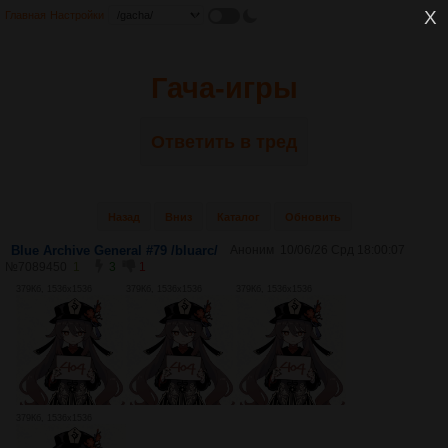
Главная
Настройки
Гача-игры
Ответить в тред
Назад
Вниз
Каталог
Обновить
Blue Archive General #79 /bluarc/
Аноним
10/06/26 Срд 18:00:07
№
7089450
1
3
1
379Кб, 1536x1536
379Кб, 1536x1536
379Кб, 1536x1536
379Кб, 1536x1536