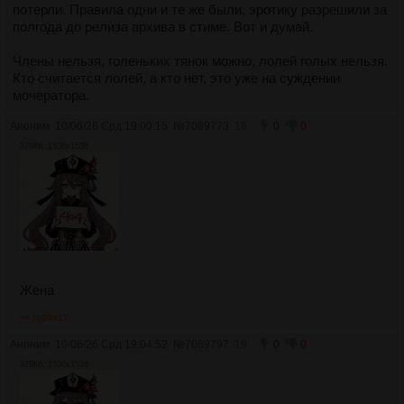
потерли. Правила одни и те же были, эротику разрешили за
полгода до релиза архива в стиме. Вот и думай.
Члены нельзя, голеньких тянок можно, лолей голых нельзя.
Кто считается лолей, а кто нет, это уже на суждении
мочератора.
Аноним
10/06/26 Срд 19:00:15
№
7089773
18
0
0
379Кб, 1536x1536
Жена
>>7089817
Аноним
10/06/26 Срд 19:04:52
№
7089797
19
0
0
379Кб, 1536x1536