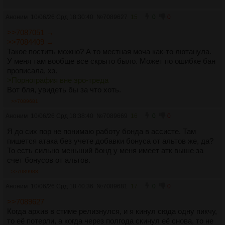
Аноним
10/06/26 Срд 18:30:40
№
7089627
15
0
0
>>7087051 →
>>7084409 →
Такое постить можно? А то местная моча как-то лютанула.
У меня там вообще все скрыто было. Может по ошибке бан
прописала, хз.
>Порнография вне эро-треда
Вот бля, увидеть бы за что хоть.
>>7089681
Аноним
10/06/26 Срд 18:38:40
№
7089669
16
0
0
Я до сих пор не понимаю работу бонда в ассисте. Там
пишется атака без учете добавки бонуса от альтов же, да?
То есть сильно меньший бонд у меня имеет атк выше за
счет бонусов от альтов.
>>7089983
Аноним
10/06/26 Срд 18:40:36
№
7089681
17
0
0
>>7089627
Когда архив в стиме релизнулся, и я кинул сюда одну пикчу,
то еë потерли, а когда через полгода скинул еë снова, то не