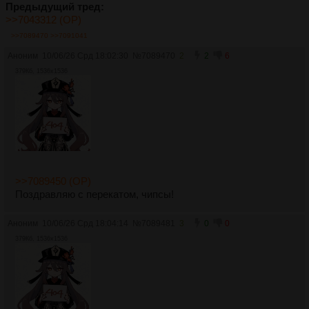
Предыдущий тред:
>>7043312 (OP)
>>7089470
>>7091041
Аноним
10/06/26 Срд 18:02:30
№
7089470
2
2
6
379Кб, 1536x1536
>>7089450 (OP)
Поздравляю с перекатом, чипсы!
Аноним
10/06/26 Срд 18:04:14
№
7089481
3
0
0
379Кб, 1536x1536