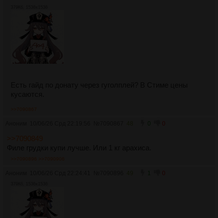
379Кб, 1536x1536
Есть гайд по донату через гуголплей? В Стиме цены
кусаются.
>>7090867
Аноним
10/06/26 Срд 22:19:56
№
7090867
48
0
0
>>7090849
Филе грудки купи лучше. Или 1 кг арахиса.
>>7090896
>>7090906
Аноним
10/06/26 Срд 22:24:41
№
7090896
49
1
0
379Кб, 1536x1536