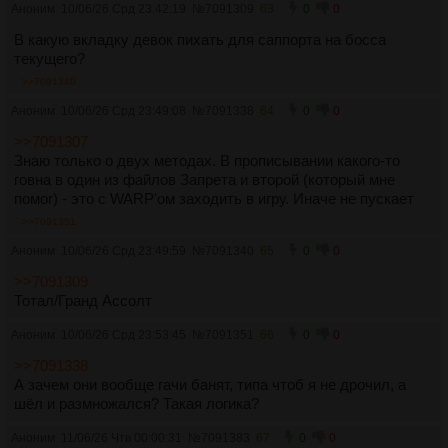
Аноним
10/06/26 Срд 23:42:19
№
7091309
63
0
0
В какую вкладку девок пихать для саппорта на босса
текущего?
>>7091340
Аноним
10/06/26 Срд 23:49:08
№
7091338
64
0
0
>>7091307
Знаю только о двух методах. В прописывании какого-то
говна в один из файлов Запрета и второй (который мне
помог) - это с WARP'ом заходить в игру. Иначе не пускает
>>7091351
Аноним
10/06/26 Срд 23:49:59
№
7091340
65
0
0
>>7091309
Тотал/Гранд Ассолт
Аноним
10/06/26 Срд 23:53:45
№
7091351
66
0
0
>>7091338
А зачем они вообще гачи банят, типа чтоб я не дрочил, а
шёл и размножался? Такая логика?
Аноним
11/06/26 Чтв 00:00:31
№
7091383
67
0
0