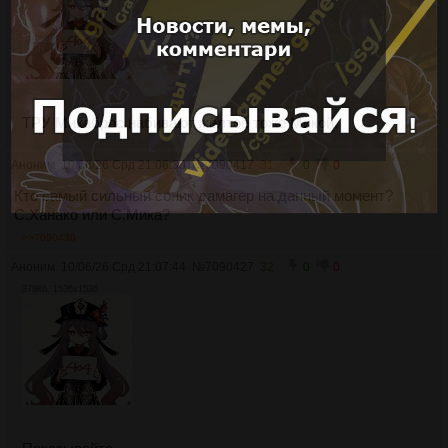
ТРУ Микаброс набивают жёлтое тоже Микой.
Аноним
10/06/26 Срд 21:06:30
№
7090417
31
0
0
Кто самый сильный соник дамагер на данный момент?
С.Ханако или С.Мика?
>>7090430
Аноним
10/06/26 Срд 21:07:44
№
7090427
32
0
0
379Кб, 1536x1536