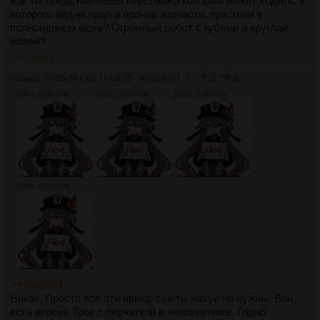
Как ты представляешь персонажа который может ходить, у
которого видно лицо и прочие запчасти, при этом в
полноценном мехе? Огромный робот с губами и круглой
жопой?
>>7089521
Аноним
10/06/26 Срд 18:09:35
№
7089521
7
0
0
379Кб, 1536x1536
379Кб, 1536x1536
379Кб, 1536x1536
379Кб, 1536x1536
>>7089504
Никак. Просто все эти армор сьюты нахуй не нужны. Вон,
есть версия Токи с перчаткой в чемоданчике. Годно