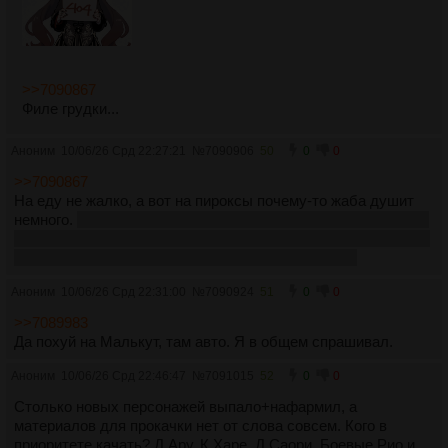
>>7090867
Филе грудки...
Аноним
10/06/26 Срд 22:27:21
№
7090906
50
0
0
>>7090867
На еду не жалко, а вот на пироксы почему-то жаба душит
немного.
Это не первый донат бтв, уже влил ~7к в игру, щас
планирую раскошелиться поэтому можно 1-2к сэкономить и
купить что-то сверху если через гплей получится
Аноним
10/06/26 Срд 22:31:00
№
7090924
51
0
0
>>7089983
Да похуй на Малькут, там авто. Я в общем спрашивал.
Аноним
10/06/26 Срд 22:46:47
№
7091015
52
0
0
Столько новых персонажей выпало+нафармил, а
материалов для прокачки нет от слова совсем. Кого в
приоритете качать? Д.Ару, К.Харе, Д.Саори, Боевые Рио и