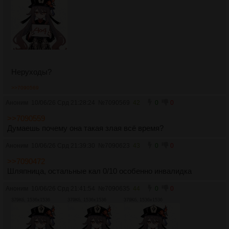
Неруходы?
>>7090569
Аноним
10/06/26 Срд 21:28:24
№
7090569
42
0
0
>>7090559
Думаешь почему она такая злая всё время?
Аноним
10/06/26 Срд 21:39:30
№
7090623
43
0
0
>>7090472
Шляпница, остальные кал 0/10 особенно инвалидка
Аноним
10/06/26 Срд 21:41:54
№
7090635
44
0
0
379Кб, 1536x1536
379Кб, 1536x1536
379Кб, 1536x1536