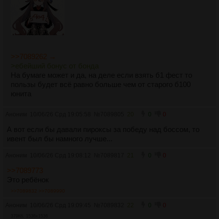
>>7089262 →
>ебейший бонус от бонда
На бумаге может и да, на деле если взять б1 фест то
пользы будет всё равно больше чем от старого б100
юнита
Аноним
10/06/26 Срд 19:05:58
№
7089805
20
0
0
А вот если бы давали пироксы за победу над боссом, то
ивент был бы намного лучше...
Аноним
10/06/26 Срд 19:08:12
№
7089817
21
0
0
>>7089773
Это ребёнок
>>7089832
>>7089990
Аноним
10/06/26 Срд 19:09:45
№
7089832
22
0
0
379Кб, 1536x1536