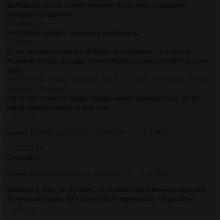
делаешь). Шунь также поможет во всяких спидранах
рейдов и стадионов.
>С.Фубуки
На Гебуру пойдёт льдышку разбивать.
>Такане
Если нет раскачанных И.Мари или Коконы, то топ-тир
полевой хилер. Кохару тоже пойдёт, но она отстаёт от этих
трёх.
>НГ.Изуми, Умика, Мидори, Кикё и С.Кикё, М.Момои, Ичика,
Харуна, НГ.Акари
Не особо помогут нигде. Акари может пригодиться, но её
ниша теперь покрыта Кей-чан.
>>7091297
Аноним
10/06/26 Срд 23:39:37
№
7091297
61
0
0
>>7091148
Спасибо.
Аноним
10/06/26 Срд 23:42:11
№
7091307
62
0
0
Вообще в игру не пускает, то ошибка api и вечная загрузка,
то чёрный экран. ВПНы уже все перетыкал, чё делать?
>>7091338