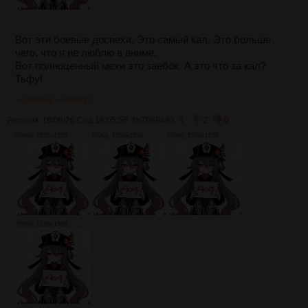
Вот эти боевые доспехи. Это самый кал. Это больше
чего, что я не люблю в аниме.
Вот полноценный мехи это заебок. А это что за кал?
Тьфу!
>>7089504
>>7089527
Аноним
10/06/26 Срд 18:05:56
№
7089493
4
2
0
379Кб, 1536x1536
379Кб, 1536x1536
379Кб, 1536x1536
379Кб, 1536x1536