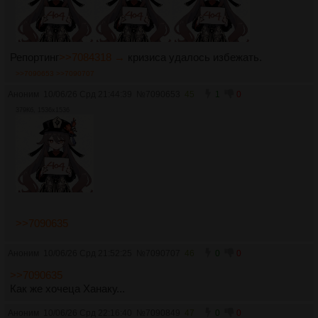
Репортинг
>>7084318 →
кризиса удалось избежать.
>>7090653
>>7090707
Аноним
10/06/26 Срд 21:44:39
№
7090653
45
1
0
379Кб, 1536x1536
>>7090635
Аноним
10/06/26 Срд 21:52:25
№
7090707
46
0
0
>>7090635
Как же хочеца Ханаку...
Аноним
10/06/26 Срд 22:16:40
№
7090849
47
0
0