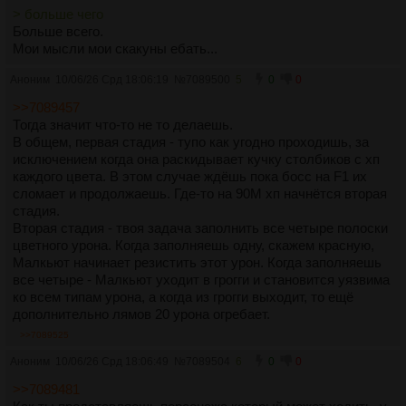
> больше чего
Больше всего.
Мои мысли мои скакуны ебать...
Аноним
10/06/26 Срд 18:06:19
№
7089500
5
0
0
>>7089457
Тогда значит что-то не то делаешь.
В общем, первая стадия - тупо как угодно проходишь, за
исключением когда она раскидывает кучку столбиков с хп
каждого цвета. В этом случае ждёшь пока босс на F1 их
сломает и продолжаешь. Где-то на 90М хп начнётся вторая
стадия.
Вторая стадия - твоя задача заполнить все четыре полоски
цветного урона. Когда заполняешь одну, скажем красную,
Малкьют начинает резистить этот урон. Когда заполняешь
все четыре - Малкьют уходит в грогги и становится уязвима
ко всем типам урона, а когда из грогги выходит, то ещё
дополнительно лямов 20 урона огребает.
>>7089525
Аноним
10/06/26 Срд 18:06:49
№
7089504
6
0
0
>>7089481