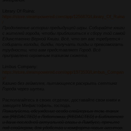
Library Of Ruina:
https://store.steampowered.com/app/1256670/Library_Of_Ruina
/
Продолжение истории предыдущей игры. Собирайте книги
с жителей города, чтобы приблизиться к сбору той самой
Единственно Верной Книги. Всё, что от вас требуется -
собирать колоды, билды, получать пизды и превозмогать
трудности, что вам представляет Город. Всё
приправлено огромным тазиком сюжета.
Limbus Company:
https://store.steampowered.com/app/1973530/Limbus_Compan
y/
Казино без геймплея, пытающееся раскрыть сеттинг
Города через шутки.
Располагайтесь в своих отделах, доставайте свои книги и
заводите Мефистофель, господа.
Пожалуйста, обсуждение особо спойлерных тем, таких
как [REDACTED] в Лоботомии, [REDACTED] в Библиотеке
и данж последней актуальной главы в Лимбусе, прячьте
под спойлером, для удобства и комфорта новых агентов.