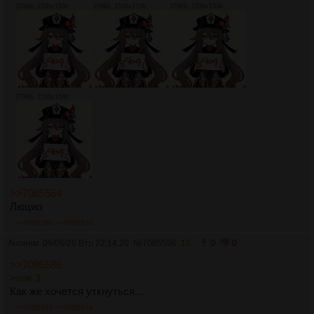
379Кб, 1536x1536
379Кб, 1536x1536
379Кб, 1536x1536
379Кб, 1536x1536
>>7085564
Люцио
>>7085596
>>7086530
Аноним
09/06/26 Втр 22:14:20
№
7085596
10
0
0
>>7085586
>пик 3
Как же хочется уткнуться...
>>7085635
>>7085674