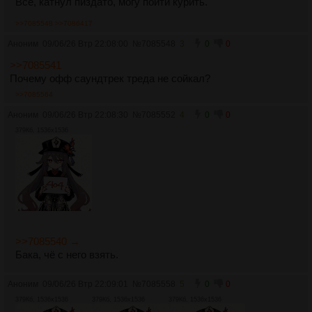
Всё, катнул пиздато, могу пойти курить.
>>7085548
>>7086417
Аноним
09/06/26 Втр 22:08:00
№
7085548
3
0
0
>>7085541
Почему офф саундтрек треда не сойкал?
>>7085564
Аноним
09/06/26 Втр 22:08:30
№
7085552
4
0
0
379Кб, 1536x1536
>>7085540 →
Бака, чё с него взять.
Аноним
09/06/26 Втр 22:09:01
№
7085558
5
0
0
379Кб, 1536x1536
379Кб, 1536x1536
379Кб, 1536x1536