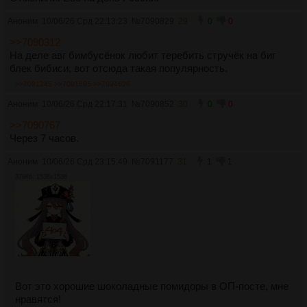
Аноним
10/06/26 Срд 22:13:23
№
7090829
29
0
0
>>7090312
На деле авг бимбусёнок любит теребить стручёк на биг
блек бибиси, вот отсюда такая популярность.
>>7091245
>>7091695
>>7094626
Аноним
10/06/26 Срд 22:17:31
№
7090852
30
0
0
>>7090767
Через 7 часов.
Аноним
10/06/26 Срд 23:15:49
№
7091177
31
1
1
379Кб, 1536x1536
Вот это хорошие шоколадные помидоры в ОП-посте, мне
нравятся!