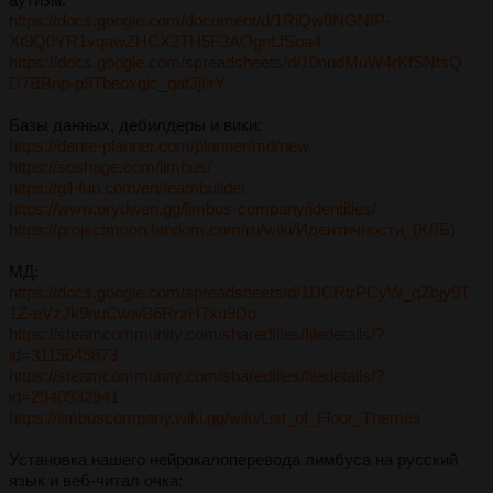
https://docs.google.com/document/d/1RiQw8NGNfP-
Xt9Q0YR1vqawZHCX2TH5F3AOgnLfSoa4
https://docs.google.com/spreadsheets/d/10nudMuW4rKfSNtsQ
D7BBnp-p9Tbeoxgic_qaf3jIlrY
Базы данных, дебилдеры и вики:
https://dante-planner.com/planner/md/new
https://soshage.com/limbus/
https://gll-fun.com/en/teambuilder
https://www.prydwen.gg/limbus-company/identities/
https://projectmoon.fandom.com/ru/wiki/Идентичности_(КЛБ)
МД:
https://docs.google.com/spreadsheets/d/1DCRtrPCyW_qZbjy9T
1Z-eVzJk9nuCwwB6RrzH7xu9Do
https://steamcommunity.com/sharedfiles/filedetails/?
id=3115645873
https://steamcommunity.com/sharedfiles/filedetails/?
id=2940932941
https://limbuscompany.wiki.gg/wiki/List_of_Floor_Themes
Установка нашего нейрокалоперевода лимбуса на русский
язык и веб-читал очка: