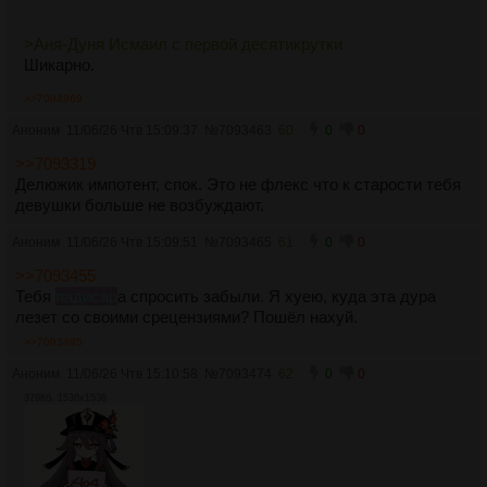
>Аня-Дуня Исмаил с первой десятикрутки
Шикарно.
>>7094969
Аноним
11/06/26 Чтв 15:09:37
№
7093463
60
0
0
>>7093319
Делюжик импотент, спок. Это не флекс что к старости тебя
девушки больше не возбуждают.
Аноним
11/06/26 Чтв 15:09:51
№
7093465
61
0
0
>>7093455
Тебя
падисар
а спросить забыли. Я хуею, куда эта дура
лезет со своими срецензиями? Пошёл нахуй.
>>7093495
Аноним
11/06/26 Чтв 15:10:58
№
7093474
62
0
0
379Кб, 1536x1536