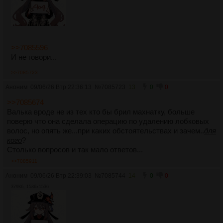
>>7085596
И не говори...
>>7085723
Аноним
09/06/26 Втр 22:36:13
№
7085723
13
0
0
>>7085674
Валька вроде не из тех кто бы брил махнатку, больше
поверю что она сделала операцию по удалению лобковых
волос, но опять же...при каких обстоятельствах и зачем..
для
кого
?
Столько вопросов и так мало ответов...
>>7085911
Аноним
09/06/26 Втр 22:39:03
№
7085744
14
0
0
379Кб, 1536x1536