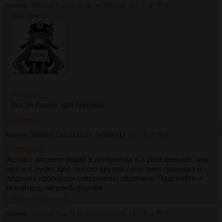
Аноним
09/06/26 Втр 23:29:38
№
7086025
16
0
0
379Кб, 1536x1536
>>7085911
Лысая башка, дай пирожка.
>>7088573
Аноним
10/06/26 Срд 01:15:07
№
7086417
17
0
0
>>7085541
Артов с доценто-родей в интернетах в 3 раза меньше, чем
артов с Руфо. Для любого другого сочетания грешника и
айдишки пропорции совершенно обратные. Подумайте и
покайтесь, негроебы[/spoiler
>>7086526
>>7088602
Аноним
10/06/26 Срд 02:19:57
№
7086526
18
0
0