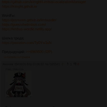
https://github.com/kimght/LimbusLocalizationManager
https://kimght.github.io
Wordl'ы:
https://jesmonn.github.io/limbusdle/
https://guessthelimbus.com/
https://limbus-wordle.netlify.app/
Шапка треда:
https://pastebin.com/Ty0Yw1uN
Предыдущий:
>>6969500 (OP)
>>7115683
>>7154454
Аноним
09/06/26 Втр 22:06:32
№
7085541
2
1
0
379Кб, 1536x1536