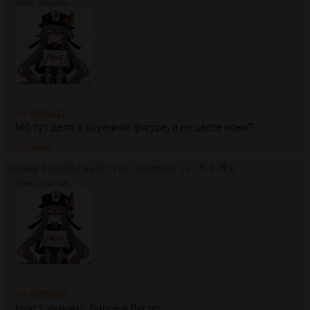
379Кб, 1536x1536
>>7086417
Мб тут дело в охуенной фигуре, а не цвете кожи?
>>7087849
Аноним
10/06/26 Срд 02:21:43
№
7086530
19
0
0
379Кб, 1536x1536
>>7085586
Некст думаю с Валей и Лусио.