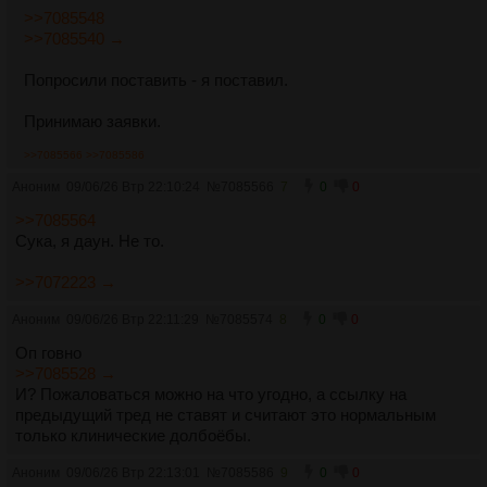
>>7085548
>>7085540 →
Попросили поставить - я поставил.
Принимаю заявки.
>>7085566
>>7085586
Аноним
09/06/26 Втр 22:10:24
№
7085566
7
0
0
>>7085564
Сука, я даун. Не то.
>>7072223 →
Аноним
09/06/26 Втр 22:11:29
№
7085574
8
0
0
Оп говно
>>7085528 →
И? Пожаловаться можно на что угодно, а ссылку на
предыдущий тред не ставят и считают это нормальным
только клинические долбоёбы.
Аноним
09/06/26 Втр 22:13:01
№
7085586
9
0
0