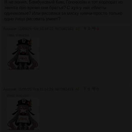
Я не понял, Бамбуковый Ким, Гогенхейм и тот корпорат из
эвента про время они братья? С хуя у них еблеты
одинаковые? Или рисовака за миску кимчи просто только
одно лицо рисовать умеет?
Аноним
11/06/26 Чтв 10:48:22
№
7092343
43
0
0
379Кб, 1536x1536
Аноним
11/06/26 Чтв 11:14:29
№
7092419
44
0
0
379Кб, 1536x1536