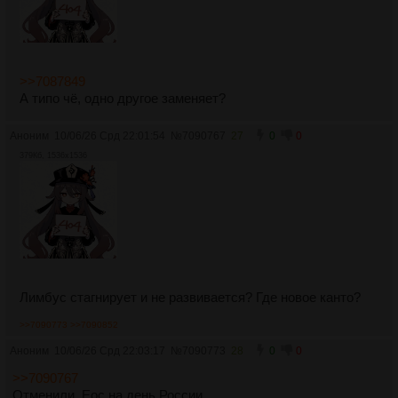
>>7087849
А типо чё, одно другое заменяет?
Аноним
10/06/26 Срд 22:01:54
№
7090767
27
0
0
379Кб, 1536x1536
Лимбус стагнирует и не развивается? Где новое канто?
>>7090773
>>7090852
Аноним
10/06/26 Срд 22:03:17
№
7090773
28
0
0
>>7090767
Отменили. Еос на день России.