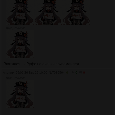
379Кб, 1536x1536
Вкатился - к Руфо на сиськи приземлился
Аноним
09/06/26 Втр 22:10:00
№
7085564
6
0
0
379Кб, 1536x1536