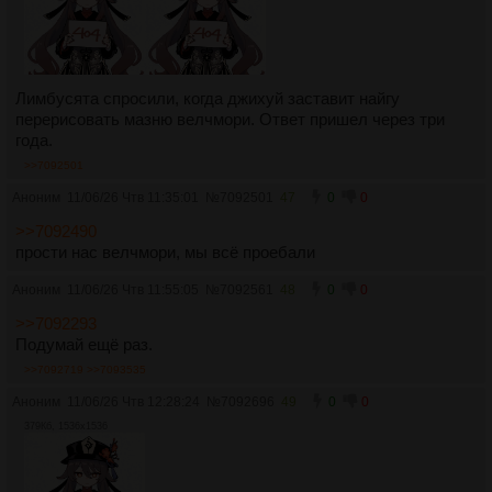
Лимбусята спросили, когда джихуй заставит найгу
перерисовать мазню велчмори. Ответ пришел через три
года.
>>7092501
Аноним
11/06/26 Чтв 11:35:01
№
7092501
47
0
0
>>7092490
прости нас велчмори, мы всё проебали
Аноним
11/06/26 Чтв 11:55:05
№
7092561
48
0
0
>>7092293
Подумай ещё раз.
>>7092719
>>7093535
Аноним
11/06/26 Чтв 12:28:24
№
7092696
49
0
0
379Кб, 1536x1536