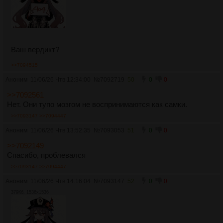
Ваш вердикт?
>>7094515
Аноним
11/06/26 Чтв 12:34:00
№
7092719
50
0
0
>>7092561
Нет. Они тупо мозгом не воспринимаются как самки.
>>7093147
>>7094447
Аноним
11/06/26 Чтв 13:52:35
№
7093053
51
0
0
>>7092149
Спасибо, проблевался
>>7093147
>>7094447
Аноним
11/06/26 Чтв 14:16:04
№
7093147
52
0
0
379Кб, 1536x1536