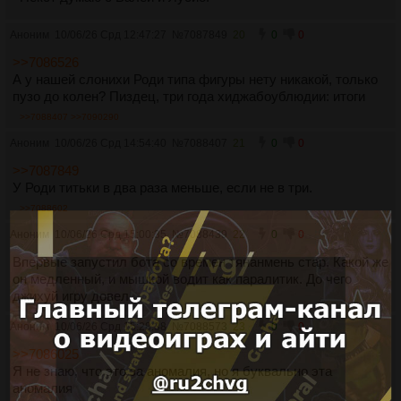
Аноним
10/06/26 Срд 12:47:27
№
7087849
20
0
0
>>7086526
А у нашей слонихи Роди типа фигуры нету никакой, только
пузо до колен? Пиздец, три года хиджабоублюдии: итоги
>>7088407
>>7090290
Аноним
10/06/26 Срд 14:54:40
№
7088407
21
0
0
>>7087849
У Роди титьки в два раза меньше, если не в три.
>>7088602
Аноним
10/06/26 Срд 15:00:35
№
7088439
22
0
0
Впервые запустил бота со времен тянанмень стар. Какой же
он медленный, и мышкой водит как паралитик. До чего
джихуй игру довел...
Аноним
10/06/26 Срд 15:28:38
№
7088573
23
0
0
>>7086025
Я не знаю, что это за аномалия, но я буквально эта
аномалия