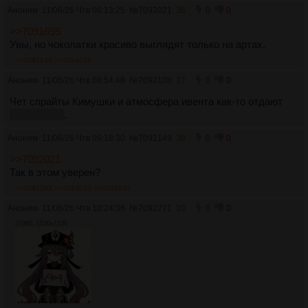
Аноним
11/06/26 Чтв 08:13:25
№
7092021
36
0
0
>>7091695
Увы, но чоколатки красиво выглядят только на артах.
>>7092149
>>7094023
Аноним
11/06/26 Чтв 08:54:48
№
7092108
37
0
0
Чет спрайты Кимушки и атмосфера ивента как-то отдают
Кагурабачи
.
Аноним
11/06/26 Чтв 09:18:30
№
7092149
38
0
0
>>7092021
Так в этом уверен?
>>7092293
>>7093053
>>7093535
Аноним
11/06/26 Чтв 10:24:36
№
7092271
39
0
0
379Кб, 1536x1536