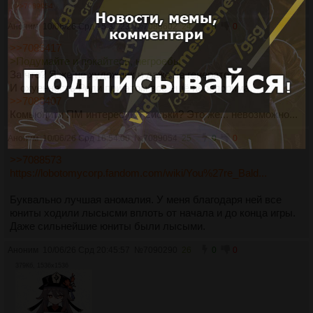
>>7089054
Аноним
10/06/26 Срд 15:32:23
№
7088602
24
0
0
>>7086417
>Подумайте и покайтесь, негроебы
За что? Я же не художник и даже не генератор.
И охуенность Роди при этом всё ещё неоспорима.
>>7088407
Комьюнити ПМ интересуют сиськи? Это же... невозможно...
Аноним
10/06/26 Срд 16:54:00
№
7089054
25
0
0
>>7088573
https://lobotomycorp.fandom.com/wiki/You%27re_Bald...
Буквально лучшая аномалия. У меня благодаря ней все
юниты ходили лысысми вплоть от начала и до конца игры.
Даже сильнейшие юниты были лысыми.
Аноним
10/06/26 Срд 20:45:57
№
7090290
26
0
0
379Кб, 1536x1536