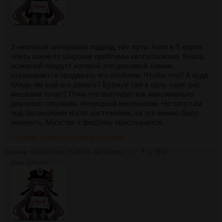
2 неплохих интеркалы подряд, нет пути. Хотя в S корпе
опять какие-то широкие проблемы калпитализма. Корпа,
основной продукт которой это дешевый хавчик,
отказывается продавать его плебеям. Чтобы что? А куда
блядь им ещё его девать? Буржуи там в одну харю рис
мешками точат? Пока что выглядит как максимально
даунская ситуация, очередной пингвинизм. Но зато там
под балахонами носят костюмчики, за это можно балл
накинуть, Маэстро к фидбеку прислушался.
>>7093465
>>7093474
>>7093536
>>7108355
Аноним
11/06/26 Чтв 15:08:43
№
7093460
59
0
0
379Кб, 1536x1536