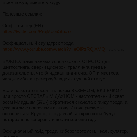
Всем похуй, имейте в виду.
Полезные ссылки:
Офф. твиттер (EN):
https://twitter.com/ProjMoonStudio
Оффициальный саундтрек треда:
https://www.youtube.com/watch?v=eOIPzRQjXMQ
[РАСКРЫТЬ]
ВАЖНО: Базы данных использовать СТРОГО для
щитпостинга, сверки циферок, траллинга треда и
доказательств, что блидоканни-диточка ОП и мастхев,
чардж имба, а тремороублюдия - лучший статус.
Если не хотите прослыть неким ВКХЕНОМ, ВКШЕЧКОЙ
или просто ОТСТАЛЫМ ДАУНОМ - настоятельный совет
всем Младшим (若い) обратиться сначала к гайду треда, а
уже потом с вопросами к анону. Иначе рискуете
опозориться. Крупно, с подливой, а скриншоты будут
нотариально заверены и поститься ещё год.
Официальный гайд треда, киберспортсмены, калькулятор,
аутизм: