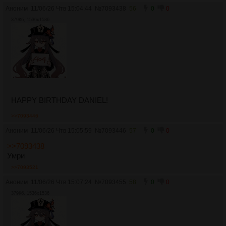
Аноним
11/06/26 Чтв 15:04:44
№
7093438
56
0
0
379Кб, 1536x1536
HAPPY BIRTHDAY DANIEL!
>>7093446
Аноним
11/06/26 Чтв 15:05:59
№
7093446
57
0
0
>>7093438
Умри
>>7093521
Аноним
11/06/26 Чтв 15:07:24
№
7093455
58
0
0
379Кб, 1536x1536