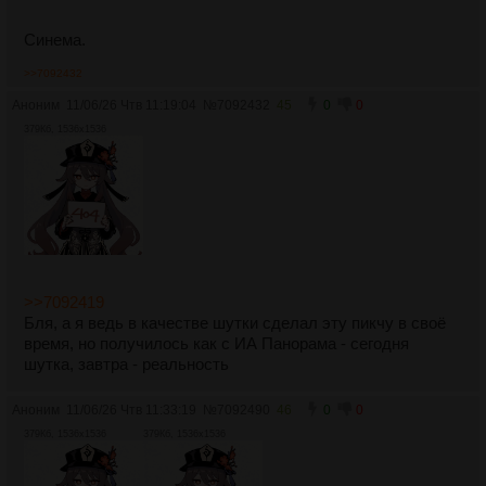
Синема.
>>7092432
Аноним
11/06/26 Чтв 11:19:04
№
7092432
45
0
0
379Кб, 1536x1536
>>7092419
Бля, а я ведь в качестве шутки сделал эту пикчу в своё
время, но получилось как с ИА Панорама - сегодня
шутка, завтра - реальность
Аноним
11/06/26 Чтв 11:33:19
№
7092490
46
0
0
379Кб, 1536x1536
379Кб, 1536x1536