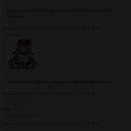
Скольканахуй? Они там уже новое канто подгрузить
решили?
Аноним
11/06/26 Чтв 10:26:45
№
7092276
40
0
0
379Кб, 1536x1536
Наивного гоя поймал, живущего под камнем поймал
Аноним
11/06/26 Чтв 10:32:24
№
7092293
41
0
0
>>7092149
Да.
>>7092561
>>7093147
Аноним
11/06/26 Чтв 10:38:08
№
7092309
42
0
0