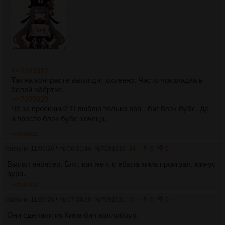
>>7090312
Так на контрасте выглядит охуенно. Чисто чоколадка в
белой обёртке.
>>7090829
Чё за проекции? Я люблю только bbb - биг блэк бубс. Да
и просто блэк бубс хочеца.
>>7092021
Аноним
11/06/26 Чтв 06:31:44
№
7091839
34
0
0
Выпал анонсер. Бля, как же я с ебала кима проиграл, минус
аура.
>>7094515
Аноним
11/06/26 Чтв 07:34:38
№
7091931
35
0
0
Они сделали из Кима бич воллибоур.