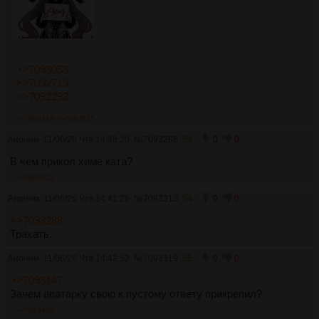
>>7093053
>>7092719
>>7092293
>>7093319
>>7093535
Аноним
11/06/26 Чтв 14:38:20
№
7093288
53
0
0
В чем прикол химе ката?
>>7093313
Аноним
11/06/26 Чтв 14:41:26
№
7093313
54
0
0
>>7093288
Трахать.
Аноним
11/06/26 Чтв 14:42:52
№
7093319
55
0
0
>>7093147
Зачем аватарку свою к пустому ответу прикрепил?
>>7093463