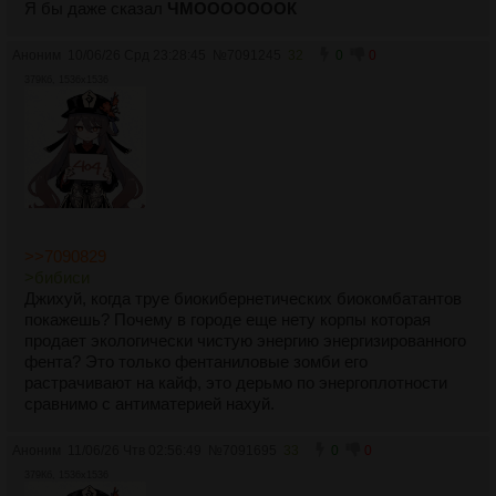
Я бы даже сказал
ЧМОООООООК
Аноним
10/06/26 Срд 23:28:45
№
7091245
32
0
0
379Кб, 1536x1536
>>7090829
>бибиси
Джихуй, когда труе биокибернетических биокомбатантов
покажешь? Почему в городе еще нету корпы которая
продает экологически чистую энергию энергизированного
фента? Это только фентаниловые зомби его
растрачивают на кайф, это дерьмо по энергоплотности
сравнимо с антиматерией нахуй.
Аноним
11/06/26 Чтв 02:56:49
№
7091695
33
0
0
379Кб, 1536x1536