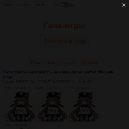
Главная
Настройки
Гача-игры
Ответить в тред
Назад
Вниз
Каталог
Обновить
Project Moon General #73 – Чоколадного доцента Edition 🚌
/pmg/
Аноним
09/06/26 Втр 22:05:37
№
7085532
1
8
2
379Кб, 1536x1536
379Кб, 1536x1536
379Кб, 1536x1536
379Кб, 1536x1536