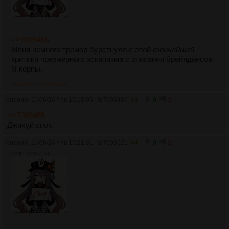
>>7093455
Меня немного тремор бурстнуло с этой
тончайшей
критики чрезмерного эскапизма с описания брейндансов
N корпы.
>>7093537
>>7100230
Аноним
11/06/26 Чтв 15:15:05
№
7093495
63
0
0
>>7093465
Джихуй спок.
Аноним
11/06/26 Чтв 15:21:31
№
7093521
64
0
0
379Кб, 1536x1536