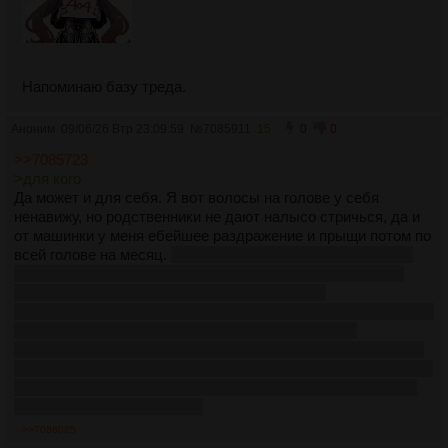
Напоминаю базу треда.
Аноним
09/06/26 Втр 23:09:59
№
7085911
15
0
0
>>7085723
>для кого
Да может и для себя. Я вот волосы на голове у себя
ненавижу, но родственники не дают налысо стричься, да и
от машинки у меня ебейшее раздражение и прыщи потом по
всей голове на месяц.
Бля, какой же был кайф, когда я от
химии лысел несколько раз, кроме того что в больничке
башка чувствовала малейший ветер из окна.
И я завидую своему соседу, у него волосы начали выпадать
ещё тридцатника не было, то ли от отца, то ли по
национальности досталось, думаю к 35-37 целиком лысый
был бы, но накопил на операцию по пересадке волос, вроде
успешную. А я бы не стал её делать и был бы в восторге,
достанься мне такой "перк"
>>7086025