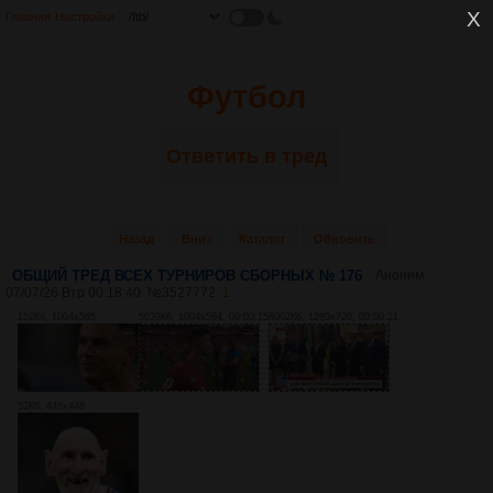
Главная
Настройки
Футбол
Ответить в тред
Назад
Вниз
Каталог
Обновить
ОБЩИЙ ТРЕД ВСЕХ ТУРНИРОВ СБОРНЫХ № 176
Аноним
07/07/26 Втр 00:18:40
№
3527772
1
152Кб, 1004x565
5039Кб, 1004x564, 00:00:15
8002Кб, 1280x720, 00:00:21
52Кб, 446x448