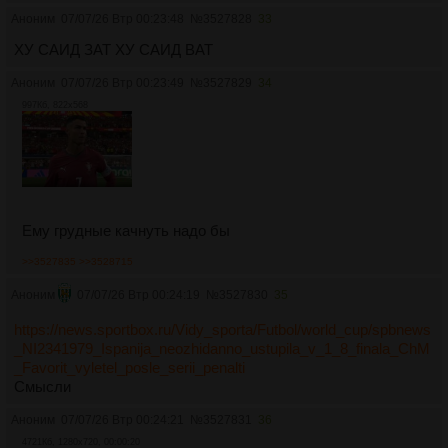
Аноним
07/07/26 Втр 00:23:48
№
3527828
33
ХУ САИД ЗАТ ХУ САИД ВАТ
Аноним
07/07/26 Втр 00:23:49
№
3527829
34
997Кб, 822x568
Ему грудные качнуть надо бы
>>3527835
>>3528715
Аноним
07/07/26 Втр 00:24:19
№
3527830
35
https://news.sportbox.ru/Vidy_sporta/Futbol/world_cup/spbnews
_NI2341979_Ispanija_neozhidanno_ustupila_v_1_8_finala_ChM
_Favorit_vyletel_posle_serii_penalti
Смысли
Аноним
07/07/26 Втр 00:24:21
№
3527831
36
4721Кб, 1280x720, 00:00:20