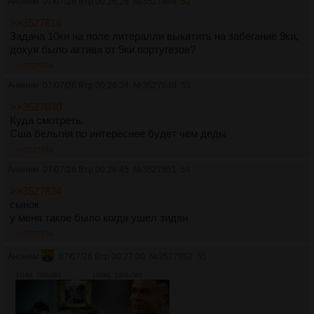
Аноним
07/07/26 Втр 00:26:26
№
3527848
52
>>3527816
Задача 10ки на поле литералли выкатить на забегание 9ки,
дохуя было актива от 9ки португезов?
>>3527864
Аноним
07/07/26 Втр 00:26:34
№
3527849
53
>>3527840
Куда смотреть.
Сша бельгия по интереснее будет чем деды
>>3527889
Аноним
07/07/26 Втр 00:26:45
№
3527851
54
>>3527834
сынок
у меня такое было когда ушел зидан
>>3527856
Аноним
07/07/26 Втр 00:27:00
№
3527852
55
311Кб, 700x883
146Кб, 1004x565