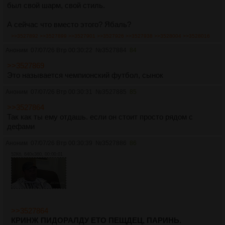
был свой шарм, свой стиль.
А сейчас что вместо этого? Ябаль?
>>3527892
>>3527899
>>3527901
>>3527926
>>3527938
>>3528004
>>3528016
Аноним
07/07/26 Втр 00:30:22
№
3527884
84
>>3527869
Это называется чемпионский футбол, сынок
Аноним
07/07/26 Втр 00:30:31
№
3527885
85
>>3527864
Так как ты ему отдашь. если он стоит просто рядом с
дефами
Аноним
07/07/26 Втр 00:30:39
№
3527886
86
52Кб, 640x360, 00:00:01
>>3527864
КРИНЖ ПИДОРАЛДУ ЕТО ПЕЩДЕЦ, ПАРИНЬ.