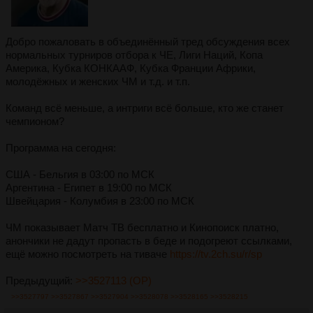
Добро пожаловать в объединённый тред обсуждения всех
нормальных турниров отбора к ЧЕ, Лиги Наций, Копа
Америка, Кубка КОНКААФ, Кубка Франции Африки,
молодёжных и женских ЧМ и т.д. и т.п.
Команд всё меньше, а интриги всё больше, кто же станет
чемпионом?
Программа на сегодня:
США - Бельгия в 03:00 по МСК
Аргентина - Египет в 19:00 по МСК
Швейцария - Колумбия в 23:00 по МСК
ЧМ показывает Матч ТВ бесплатно и Кинопоиск платно,
анончики не дадут пропасть в беде и подогреют ссылками,
ещё можно посмотреть на тиваче
https://tv.2ch.su/r/sp
Предыдущий:
>>3527113 (OP)
>>3527797
>>3527867
>>3527904
>>3528078
>>3528165
>>3528215