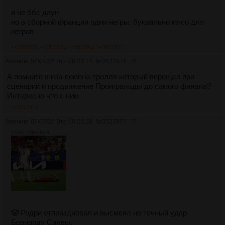
я не ббс даун
но в сборной франции одни негры. буквально мясо для
негров
>>3527879
>>3527881
>>3527911
>>3527973
Аноним
07/07/26 Втр 00:29:14
№
3527876
76
А помните шиза-семена-тролля который верещал про
сценарий и продвижение Проигральды до самого финала?
Интересно что с ним
>>3527971
Аноним
07/07/26 Втр 00:29:18
№
3527877
77
122Кб, 1080x1080
🤡 Родри отпраздновал и высмеял не точный удар
Бернарду Силвы.