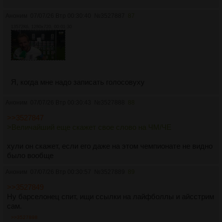
Аноним
07/07/26 Втр 00:30:40
№
3527887
87
13572Кб, 1280x720, 00:01:30
Я, когда мне надо записать голосовуху
Аноним
07/07/26 Втр 00:30:43
№
3527888
88
>>3527847
>Величайший еще скажет свое слово на ЧМ/ЧЕ
хули он скажет, если его даже на этом чемпионате не видно
было вообще
Аноним
07/07/26 Втр 00:30:57
№
3527889
89
>>3527849
Ну барселонец спит, ищи ссылки на лайфболлы и айсстрим
сам.
>>3527898