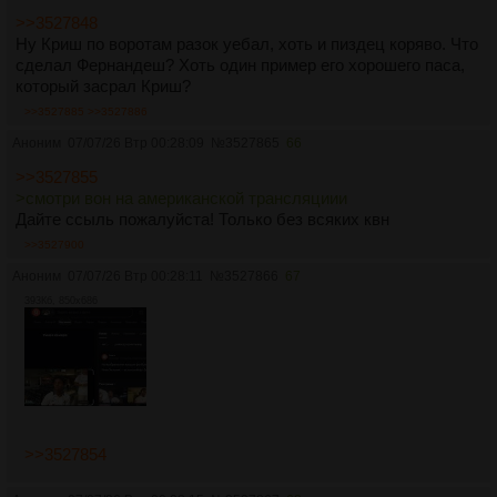
>>3527848
Ну Криш по воротам разок уебал, хоть и пиздец коряво. Что
сделал Фернандеш? Хоть один пример его хорошего паса,
который засрал Криш?
>>3527885
>>3527886
Аноним
07/07/26 Втр 00:28:09
№
3527865
66
>>3527855
>смотри вон на американской трансляциии
Дайте ссыль пожалуйста! Только без всяких квн
>>3527900
Аноним
07/07/26 Втр 00:28:11
№
3527866
67
393Кб, 850x686
>>3527854