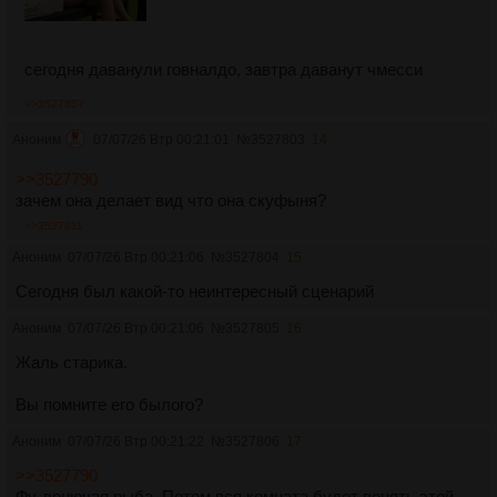
сегодня даванули говналдо, завтра даванут чмесси
>>3527857
Аноним
07/07/26 Втр 00:21:01
№
3527803
14
>>3527790
зачем она делает вид что она скуфыня?
>>3527811
Аноним
07/07/26 Втр 00:21:06
№
3527804
15
Ceгодня был какой-то неинтересный сценарий
Аноним
07/07/26 Втр 00:21:06
№
3527805
16
Жаль старика.
Вы помните его былого?
Аноним
07/07/26 Втр 00:21:22
№
3527806
17
>>3527790
Фу, вонючая рыба. Потом вся комната будет вонять этой