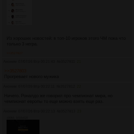
Из хороших новостей: в топ-10 игроков этого ЧМ пока что
только 3 негра.
>>3527827
Аноним
07/07/26 Втр 00:21:43
№
3527811
21
>>3527803
Прогревает нового мужика
Аноним
07/07/26 Втр 00:22:11
№
3527812
22
Ничего. Роналдо же говорил про чемпионат мира, но
чемпионат европы то еще можно взять еще раз.
Аноним
07/07/26 Втр 00:22:13
№
3527813
23
100Кб, 1016x628