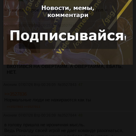
= 6 июля, игрок под номером 6 забивает гол =
>>3527858
Аноним
07/07/26 Втр 00:25:54
№
3527842
46
52Кб, 640x360, 00:00:01
ВКОТИВСЯ НА ОВЕРТАЙМ. А ОВЕРТАЙМА, ЕБАТЬ,
НЕТ.
Аноним
07/07/26 Втр 00:26:05
№
3527843
47
>>3527836
Нормальные люди не нажираются как ты
>>3527863
>>3527913
Аноним
07/07/26 Втр 00:26:09
№
3527844
48
в голову пришла не ироничная мысль.
Ведь Роналду своей игрой не дает команде разогнаться,