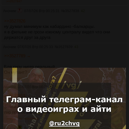
>>3527847
Аноним
07/07/26 Втр 00:25:31
№
3527838
42
>>3527826
ну думал минимум как кабардино -балкарцы.
я в фильме не грози южному централу видел что они
держатся друг за друга
Аноним
07/07/26 Втр 00:25:33
№
3527839
43
>>3527789 →
Бля сноу нигер реальный..
Он мутант?
>>3527870
Аноним
07/07/26 Втр 00:25:35
№
3527840
44
>>3527813
>Почему Трамп не оплатил для нас трансляцию
Зачем если более великие чем трамп люди создали пир-ту-
пир протоколы и рутрекер?
>>3527845
>>3527849
Аноним
07/07/26 Втр 00:25:47
№
3527841
45