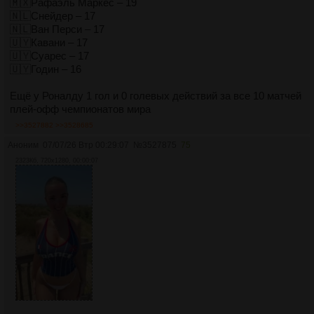
🇲🇽Рафаэль Маркес – 19
🇳🇱Снейдер – 17
🇳🇱Ван Перси – 17
🇺🇾Кавани – 17
🇺🇾Суарес – 17
🇺🇾Годин – 16
Ещё у Роналду 1 гол и 0 голевых действий за все 10 матчей
плей-офф чемпионатов мира
>>3527882
>>3528685
Аноним
07/07/26 Втр 00:29:07
№
3527875
75
2323Кб, 720x1280, 00:00:07