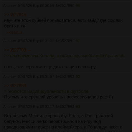
Аноним
07/07/26 Втр 00:30:59
№
3527890
90
>>3527845
научите этой хуйней пользоваться. есть гайд? где ссылки
брать и тд
>>3528131
Аноним
07/07/26 Втр 00:31:31
№
3527891
91
>>3527789 →
>>тем временем Холанд, в одиночку выебавший бразилов
вась, там воротчик еще дико тащил всю игру
Аноним
07/07/26 Втр 00:31:57
№
3527892
92
>>3527883
>Теряются индивидуальности в футболе
Потому что средний уровень профессионалов растёт
Аноним
07/07/26 Втр 00:32:17
№
3527893
93
Вот почему Месси - король футбола, а Рон - рядовой
бегунок. Месси легко перестроился на игру под
нападающими и даже на плеймейкера, а Рональду просто