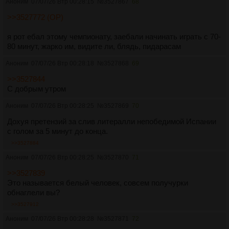
Аноним
07/07/26 Втр 00:28:15
№
3527867
68
>>3527772 (OP)
я рот ебал этому чемпионату, заебали начинать играть с 70-
80 минут, жарко им, видите ли, блядь, пидарасам
Аноним
07/07/26 Втр 00:28:18
№
3527868
69
>>3527844
С добрым утром
Аноним
07/07/26 Втр 00:28:25
№
3527869
70
Дохуя претензий за слив литералли непобедимой Испании
с голом за 5 минут до конца.
>>3527884
Аноним
07/07/26 Втр 00:28:25
№
3527870
71
>>3527839
Это называется белый человек, совсем получурки
обнаглели вы?
>>3527912
Аноним
07/07/26 Втр 00:28:28
№
3527871
72