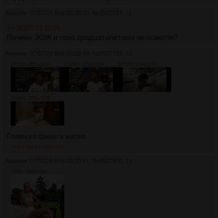
Аноним
07/07/26 Втр 00:20:35
№
3527797
11
>>3527772 (OP)
Почему ЗОЖ и тело двадцатилетнего не помогли?
Аноним
07/07/26 Втр 00:20:49
№
3527799
12
2425Кб, 2556x1179
2710Кб, 2556x1179
2250Кб, 2556x1179
1974Кб, 2556x1179
Главного фаната жалко
>>3527817
>>3527854
Аноним
07/07/26 Втр 00:20:51
№
3527800
13
199Кб, 1104x1080