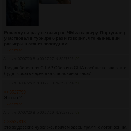
Роналду ни разу не выиграл ЧМ за карьеру. Португалец
участвовал в турнире 6 раз и говорил, что нынешний
розыгрыш станет последним
>>3527916
Аноним
07/07/26 Втр 00:27:07
№
3527853
56
Тредик болеет за США? Сборную США вообще не знаю, кто
будет сосать через два с половиной часа?
Аноним
07/07/26 Втр 00:27:10
№
3527854
57
>>3527799
Это кто?
>>3527866
Аноним
07/07/26 Втр 00:27:19
№
3527855
58
>>3527813
это жидовские чурки же, причем здесь трамп, смотри вон на