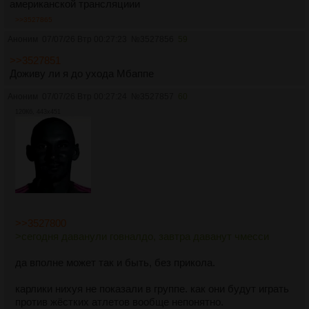
американской трансляциии
>>3527865
Аноним
07/07/26 Втр 00:27:23
№
3527856
59
>>3527851
Доживу ли я до ухода Мбаппе
Аноним
07/07/26 Втр 00:27:24
№
3527857
60
120Кб, 443x451
>>3527800
>сегодня даванули говналдо, завтра даванут чмесси
да вполне может так и быть, без прикола.
карлики нихуя не показали в группе. как они будут играть
против жёстких атлетов вообще непонятно.