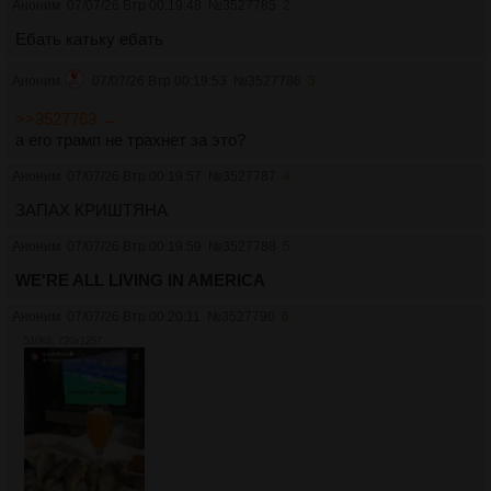
Аноним
07/07/26 Втр 00:19:48
№
3527785
2
Ебать катьку ебать
Аноним
07/07/26 Втр 00:19:53
№
3527786
3
>>3527763 →
а его трамп не трахнет за это?
Аноним
07/07/26 Втр 00:19:57
№
3527787
4
ЗАПАХ КРИШТЯНА
Аноним
07/07/26 Втр 00:19:59
№
3527788
5
WE'RE ALL LIVING IN AMERICA
Аноним
07/07/26 Втр 00:20:11
№
3527790
6
510Кб, 720x1257