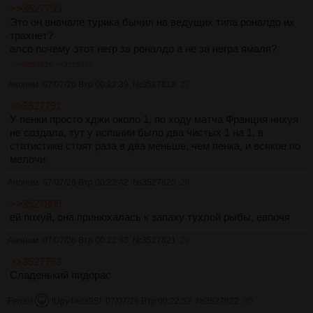
>>3527799
Это он вначале турика бычил на ведущих типа роналдо их
трахнет?
алсо почему этот негр за роналдо а не за негра ямаля?
>>3527826
>>3528320
Аноним
07/07/26 Втр 00:22:39
№
3527819
27
>>3527791
У пенки просто хджи около 1, по ходу матча Франция нихуя
не создала, тут у испании было два чистых 1 на 1, в
статистике стоят раза в два меньше, чем пенка, и всякое по
мелочи.
Аноним
07/07/26 Втр 00:22:42
№
3527820
28
>>3527806
ей похуй, она принюхалась к запаху тухлой рыбы, евпочя
Аноним
07/07/26 Втр 00:22:43
№
3527821
29
>>3527793
Сладенький пидорас
Ferrari
!Upy4wcs9SI
07/07/26 Втр 00:22:52
№
3527822
30