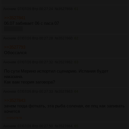
Аноним
07/07/26 Втр 00:27:24
№
3527858
61
>>3527841
06.07 забивает 06 с паса 07
сценарий
Аноним
07/07/26 Втр 00:27:28
№
3527860
62
>>3527793
Обоссался
Аноним
07/07/26 Втр 00:27:32
№
3527862
63
По сути Мерино испортил сценарию. Испания будет
наказана.
Как вам теория заговора?
Аноним
07/07/26 Втр 00:27:33
№
3527863
64
>>3527843
зачем тогда фоткать, эта рыба соленая, ее ппц как запивать
хочется
>>3527878
Аноним
07/07/26 Втр 00:27:50
№
3527864
65