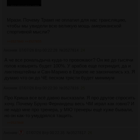
Мрази. Почему Трамп не оплатил для нас трансляцию,
чтобы мы увидели всю великую мощь американской
спортивной мысли?
>>3527840
>>3527855
Аноним
07/07/26 Втр 00:22:28
№
3527814
24
А че все рональдыча куда-то провожают? Он же до тысячи
голов ковырять будет 100%. У арабов еще погриндит, да и
лихтенштейны и Сан-Марино в Европе не закончились хз. Я
думаю что он до ЧЕ песком трясти будет минимум
Аноним
07/07/26 Втр 00:22:30
№
3527816
25
Про Криша все всё давно высказали. Я про другое спросить
хочу. Почему Бруно Фернандеш весь ЧМ играл как говно? И
не надо мне про тренера, у МЮ тренеры ещё хуже бывали,
но он как-то умудрялся тащить.
>>3527848
Аноним
07/07/26 Втр 00:22:35
№
3527817
26