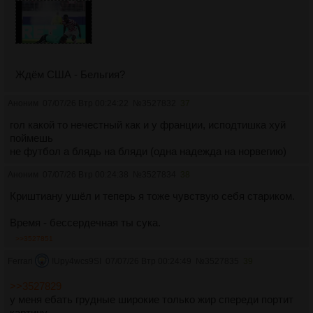
Ждём США - Бельгия?
Аноним
07/07/26 Втр 00:24:22
№
3527832
37
гол какой то нечестный как и у франции, исподтишка хуй
поймешь
не футбол а блядь на бляди (одна надежда на норвегию)
Аноним
07/07/26 Втр 00:24:38
№
3527834
38
Криштиану ушёл и теперь я тоже чувствую себя стариком.
Время - бессердечная ты сука.
>>3527851
Ferrari
!Upy4wcs9SI
07/07/26 Втр 00:24:49
№
3527835
39
>>3527829
у меня ебать грудные широкие только жир спереди портит
картину