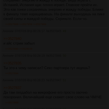
сохраняет энергию и жажду к победе. Ведь играть с
Испаней, Испания щас плохо играет. Главное пройти их.
Это как гонки сохраняешь энергию и жажду победы. Ближе
к финалу темп наращиваешь. На финале выходишь на пике
своей силы и жаждой победы. Скриньте. Если чо.
>>3527868
>>3527958
>>3527969
Аноним
07/07/26 Втр 00:26:17
№
3527845
49
>>3527840
и айс стрим забыл
>>3527890
>>3528039
Аноним
07/07/26 Втр 00:26:19
№
3527846
50
>>3527835
Ты это к чему написал? Секс-партнера тут ищешь?
>>3527894
Аноним
07/07/26 Втр 00:26:23
№
3527847
51
>>3527837
Да там пиздабол на микрофоне его просто заочно
похоронил. Величайший еще скажет свое слово на ЧМ/ЧЕ
>>3527888