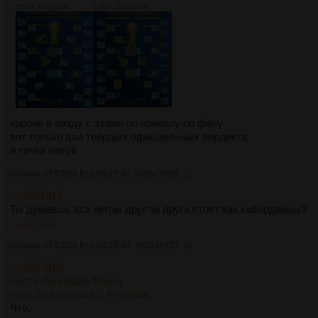
155Кб, 1008x1246
178Кб, 1080x1329
короче в пизду с этими по приколу по фану
вот только два твёрдых официальных вердикта
и точка нахуй
Аноним
07/07/26 Втр 00:23:42
№
3527826
31
>>3527817
Ты думаешь все негры друг за друга стоят как кабардинцы?
>>3527838
Аноним
07/07/26 Втр 00:23:44
№
3527827
32
>>3527810
>есть Леонардо Трусы
>нет Беллингема с 4 голами
Что.