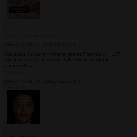
>>3527803
>>3527806
>>3527836
Аноним
07/07/26 Втр 00:20:12
№
3527791
7
Ожидаемые голы от Испании против Португалии - 1,77.
Франция против Парагвая - 1,45. Ебало к осмотру
испанохейтеры
>>3527819
Аноним
07/07/26 Втр 00:20:21
№
3527793
8
25Кб, 192x192
лайт оф хевен