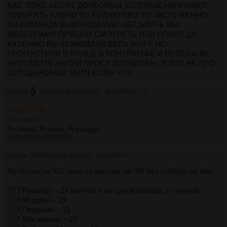
ВАС ТОЖЕ БЕСЯТ ДОЛБОЕБЫ, КОТОРЫЕ НАЧИНАЮТ
ГОВОРИТЬ КАКУЮ ТО ХУЙНЮ ПРО ТО ЗАСЛУЖЕННО
ЛИ КОМАНДА ВЫИГРАЛА ИЛИ НЕТ, БЛЯТЬ ВЫ
МЕЛОДРАМУ ПРИШЛИ СМОТРЕТЬ ИЛИ СПОРТ, ДА
АХУЕННО ВЫ АТАКОВАЛИ ВЕСЬ МАТЧ, НО
ПРОПУСТИЛИ В КОНЦЕ В КОНТРАТАКЕ И ПРОЕБАЛИ,
НУ И ИДИТЕ НАХУЙ ПРОСТ ДОЛБОЕБЫ, Я ЭТО НЕ ПРО
СЕГОДНЯШНИЙ МАТЧ ЕСЛИ ЧТО
Аноним
07/07/26 Втр 00:28:37
№
3527873
73
>>3527794
>I'm back
Я спина, Я жопа, Я позади
МГИМО ФИНЕШД
Аноним
07/07/26 Втр 00:28:41
№
3527874
74
Футболисты XXI века по матчам на ЧМ без победы на нём:
🇵🇹Роналду – 27 матчей и ни одной победы в турнире
🇭🇷Модрич – 23
🇭🇷Перишич – 21
🇦🇷Маскерано – 20