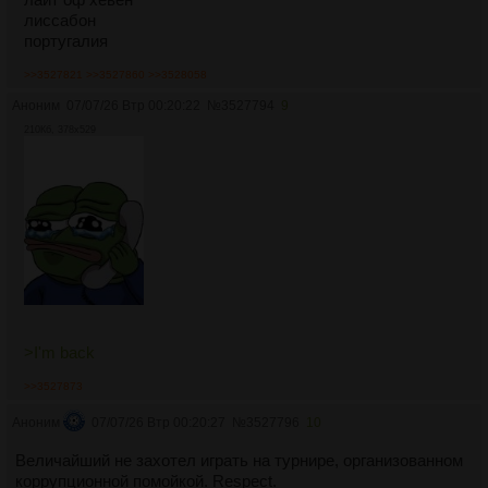
лиссабон
португалия
>>3527821
>>3527860
>>3528058
Аноним
07/07/26 Втр 00:20:22
№
3527794
9
210Кб, 378x529
>I'm back
>>3527873
Аноним
07/07/26 Втр 00:20:27
№
3527796
10
Величайший не захотел играть на турнире, организованном
коррупционной помойкой. Respect.