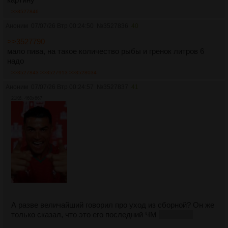
>>3527846
Аноним
07/07/26 Втр 00:24:50
№
3527836
40
>>3527790
мало пива, на такое количество рыбы и гренок литров 6
надо
>>3527843
>>3527913
>>3528034
Аноним
07/07/26 Втр 00:24:57
№
3527837
41
21Кб, 460x667
А разве величайший говорил про уход из сборной? Он же
только сказал, что это его последний ЧМ
возможно