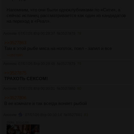
Напомним, что они были одноклубниками по «Сити», а
сейчас испанец рассматривается как один из кандидатов
на переход в «Реал».
Аноним
07/07/26 Втр 00:29:37
№
3527878
78
>>3527863
Там в этой рыбе мяса на ноготок, поел - запил и все
>>3527895
Аноним
07/07/26 Втр 00:29:48
№
3527879
79
>>3527875
ТРАХОТЬ СЕКСОМ!
Аноним
07/07/26 Втр 00:30:01
№
3527880
80
>>3527806
В ее комнате и так всегда воняет рыбой
Аноним
07/07/26 Втр 00:30:14
№
3527881
81
250Кб, 1151x1200