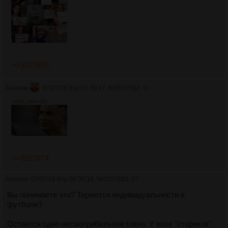
>>3527875
Аноним
07/07/26 Втр 00:30:17
№
3527882
82
146Кб, 1004x565
>>3527874
Аноним
07/07/26 Втр 00:30:18
№
3527883
83
Вы понимаете это? Теряются индивидуальности в
футболе?
Остается одно несмотрибельное говно. У всех "стариков"