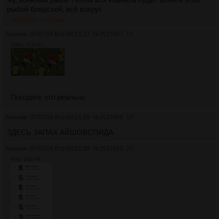
рыбой блядской, всё вокруг.
>>3527820
>>3527880
Аноним
07/07/26 Втр 00:21:27
№
3527807
18
239Кб, 653x341
Погодите это реально
Аноним
07/07/26 Втр 00:21:28
№
3527808
19
ЗДЕСЬ ЗАПАХ АЙШОВСПИДА
Аноним
07/07/26 Втр 00:21:38
№
3527810
20
87Кб, 342x798