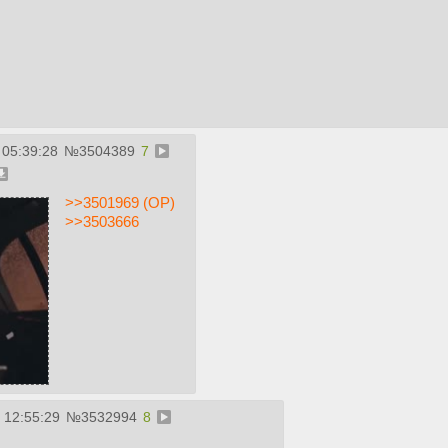
 05:39:28
№
3504389
7
>>3501969 (OP)
>>3503666
 12:55:29
№
3532994
8