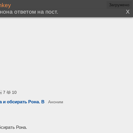
Загружено
7
10
а и обсирать Рона. В
Аноним
бсирать Рона.