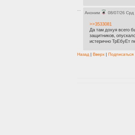
Аноним
08/07/26 Срд
>>3533081
Да там дохуя всего б
защитников, опускалс
истерично ТрЕбуЕт пе
Назад
|
Вверх
|
Подписаться