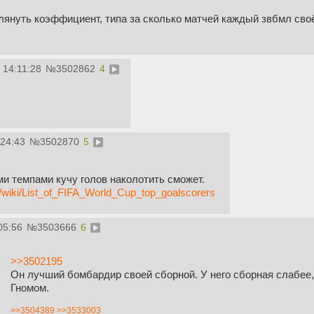
лянуть коэффициент, типа за сколько матчей каждый звбмл сво
 14:11:28
№
3502862
4
:24:43
№
3502870
5
ми темпами кучу голов наколотить сможет.
rg/wiki/List_of_FIFA_World_Cup_top_goalscorers
05:56
№
3503666
6
>>3502195
Он лучший бомбардир своей сборной. У него сборная слабее,
Гномом.
>>3504389
>>3533003