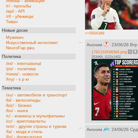
/media/ - анимация
/r/ - просьбы
/api/ - API
/rf/ - убежище
Тивач
Новые доски
>>3504389
Мужикач
Искусственный интеллект
Аноним
23/06/26 Втр
NeuroFap
(18+)
1782153548365.png
Политика
2534Кб, 1122x1402
/int/ - international
/po/ - политика
/news/ - новости
/hry/ - х р ю
Тематика
/au/ - автомобили и транспорт
/bi/ - велосипеды
/biz/ - бизнес
/bo/ - книги
/c/ - комиксы и мультфильмы
/cc/ - криптовалюты
/em/ - другие страны и туризм
Аноним
24/06/26 Срд
/fa/ - мода и стиль
/fiz/ - физкультура