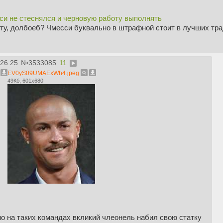
сси не стеснялся и черновую работу выполнять
ту, долбоеб? Чмесси буквально в штрафной стоит в лучших тр
:26:25
№
3533085
11
EV0yS09UMAExWh4.jpeg
49Кб, 601x680
о на таких командах вкликий члеонель набил свою статку