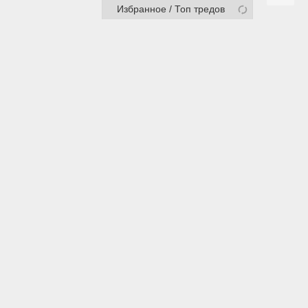
Избранное / Топ тредов
wh
/
wm
/
wp
/
zog
Творчество:
de
/
di
/
diy
/
mus
/
pa
/
p
/
wrk
/
trv
зное:
d
/
b
/
o
/
soc
/
media
/
r
/
abu
/
rf
Взрослым:
fur
/
gg
/
vape
/
h
лицо, загрузившее эту информацию). Все комментарии принадлежат лицам,