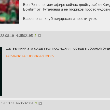
Вон Рон в прямом эфире сейчас двойку забил Каж
Бомбит от Путалонии и ее глориков просто чудови
Барселона - клуб пидарасов и проституток.
 22:08:19
№
3502195
2
Да, великий это когда твоя последняя победа в сборной буд
>>3502861
>>3503666
>>3533085
 14:10:41
№
3502861
3