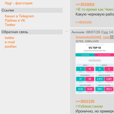
/fag/ - фагготрия
>>3533003
>В то время как Чме
Ссылки
Какую черновую рабо
Канал в Telegram
Паблик в VK
>>3533100
Twitter
Обратная связь
Аноним
08/07/26 Срд 14
Screenshot20260[...].jpg
twitter
327Кб, 1080x1428
e-mail
разбан
>>3502195
>Узбекистаном
Иронично, но примерн