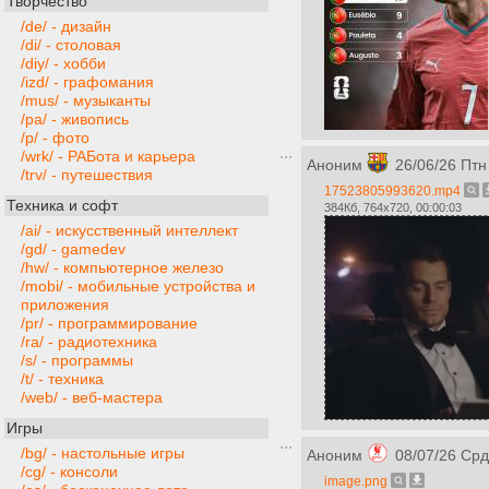
Творчество
/de/ - дизайн
/di/ - столовая
/diy/ - хобби
/izd/ - графомания
/mus/ - музыканты
/pa/ - живопись
/p/ - фото
/wrk/ - РАБота и карьера
Аноним
26/06/26 Птн
/trv/ - путешествия
17523805993620.mp4
Техника и софт
384Кб, 764x720, 00:00:03
/ai/ - искусственный интеллект
/gd/ - gamedev
/hw/ - компьютерное железо
/mobi/ - мобильные устройства и
приложения
/pr/ - программирование
/ra/ - радиотехника
/s/ - программы
/t/ - техника
/web/ - веб-мастера
Игры
/bg/ - настольные игры
Аноним
08/07/26 Срд
/cg/ - консоли
image.png