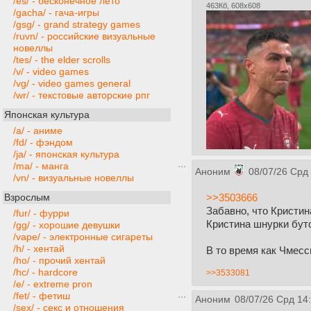
/es/ - бесконечное лето
463Кб, 608x608
/gacha/ - гача-игры
/gsg/ - grand strategy games
/ruvn/ - российские визуальные
новеллы
/tes/ - the elder scrolls
/v/ - video games
/vg/ - video games general
/wr/ - текстовые авторские рпг
Японская культура
/a/ - аниме
/fd/ - фэндом
/ja/ - японская культура
/ma/ - манга
Аноним
08/07/26 Срд 
/vn/ - визуальные новеллы
>>3503666
Взрослым
Забавно, что Кристин
/fur/ - фурри
Кристина шнурки бутс
/gg/ - хорошие девушки
/vape/ - электронные сигареты
/h/ - хентай
В то время как Чмесс
/ho/ - прочий хентай
/hc/ - hardcore
>>3533081
/e/ - extreme pron
/fet/ - фетиш
Аноним
08/07/26 Срд 14
/sex/ - секс и отношения