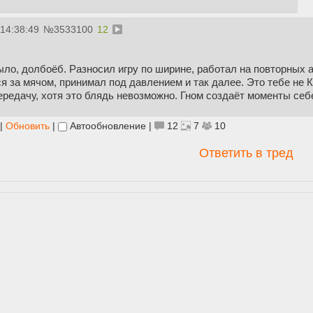
 14:38:49
№
3533100
12
ыло, долбоёб. Разносил игру по ширине, работал на повторных а
я за мячом, принимал под давлением и так далее. Это тебе не
редачу, хотя это блядь невозможно. Гном создаёт моменты себ
|
Обновить
|
Автообновление
|
12
7
10
Ответить в тред