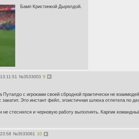
Бамп Кристинкой Дырялдой.
13:11:51
№
3533003
9
а Путалдо с игроками своей сбродной практически не взаимодейс
 закатит. Это инстант фейл, эгоистичная шлюха отлетела по де
и не стеснялся и черновую работу выполнять. Карлик командный 
:23:58
№
3533081
10