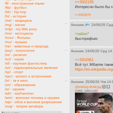
>>3502195
/fl/ - иностранные языки
Интересно было бы г
/ftb/ - футбол
/hh/ - hip-hop
>>3502870
/hi/ - история
/me/ - медицина
/mg/ - магия
Аноним
24/06/26 Срд
/mlp/ - my little pony
/mo/ - мотоциклы
>забил*
/mov/ - Фильмы
быстрофикс
/mu/ - музыка
/ne/ - животные и природа
/psy/ - психология
Аноним
24/06/26 Срд 14
/re/ - религия
/sci/ - наука
>>3502861
/sf/ - научная фантастика
Всё тут. Мбаппе таки
/sn/ - паранормальные явления
https://en.wikipedia.o
/sp/ - спорт
/spc/ - космос и астрономия
/tv/ - тв и кино
Аноним
25/06/26 Чтв 14:
/un/ - образование
Q0mNGig-BUM.jpg
/w/ - оружие
518Кб, 1080x1440
/wh/ - warhammer
/wm/ - военная техника и оружие
/wp/ - обои и высокое разрешение
/zog/ - теории заговора