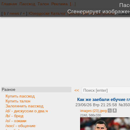
Главная
Пасскод
Талон
Реклама
[...]
[
b
/
news
/
+
]
Юзердоски
Каталог
Трекер
NSFW
Настройки
Разное
<<
Купить пасскод
Как же заебали ебучие г
Купить талон
23/06/26 Втр 21:25:58
№
350
Залогинить пасскод
/d/ - дискуссии о два.ч
images (23).jpeg
21Кб, 588x330
/b/ - бред
/o/ - оэкаки
/soc/ - общение