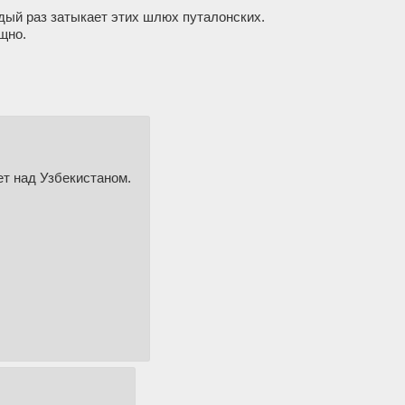
дый раз затыкает этих шлюх путалонских.
щно.
ет над Узбекистаном.