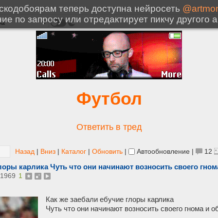
Футбол
Ответить в тред
Назад
|
Вниз
|
Каталог
|
Обновить
|
Автообновление
|
12
лоры карлика Чуть что они начинают возносить своего гном
1969
1
Как же заебали ебучие глоры карлика
Чуть что они начинают возносить своего гнома и о